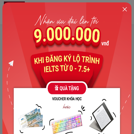
0
Trang chủ
>
Sách
>
2000+ từ vựng IELTS Level từ B2 - C1 thuộc 11
chủ đề trong Tiếng Anh