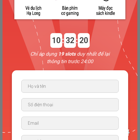
10
:
32
:
19
Chỉ áp dụng
19 slots
duy nhất để lại
thông tin trước 24:00
2000+ từ vựng IELTS Level từ B2 - C1
thuộc 11 chủ đề trong Tiếng Anh
Từ vựng luôn là một trong những mấu chốt quan trọng
trong việc học Tiếng Anh nói chung & IELTS nói riêng. Với
2000+ từ vựng này, các bạn có thể đạt kết quả cao nhất
trong các kỳ thi Tiếng Anh sắp tới.