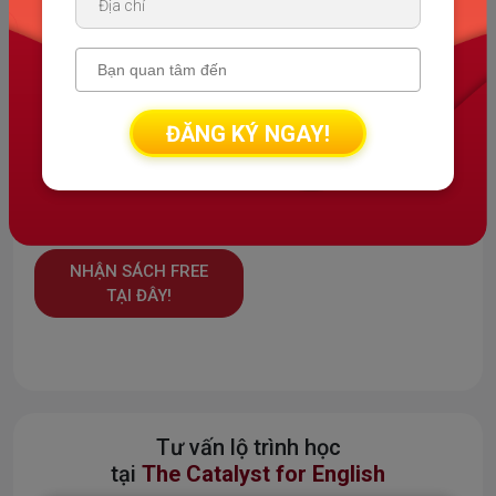
Thông tin về sách
Tên sách: 2000+ từ vựng IELTS Level từ B2 - C1 thuộc 11
chủ đề trong Tiếng Anh
Tác giả: TCE
ĐĂNG KÝ NGAY!
Số trang: 142 trang
Danh mục sách: Sách miễn phí
NHẬN SÁCH FREE
TẠI ĐÂY!
Tư vấn lộ trình học
tại
The Catalyst for English