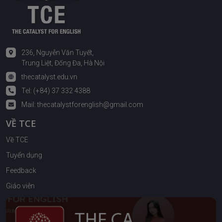
236, Nguyễn Văn Tuyết,
Trung Liệt, Đống Đa, Hà Nội
thecatalyst.edu.vn
Tel: (+84) 37 332 4388
Mail:
thecatalystforenglish@gmail.com
VỀ TCE
Về TCE
Tuyển dụng
Feedback
Giáo viên