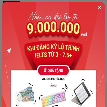
0
Khóa học
Tiếng Anh Cambridge
cho
học sinh cấp 1, cấp 2
Chất lượng, cam kết đầu ra
The Catalyst for English là cơ sở luyện thi IELTS được thành lập bởi
các thầy cô là giảng viên & cựu sinh viên có chuyên môn cao của
trường Đại học Ngoại Ngữ - Đại học Quốc gia Hà Nội.
Đng Ký Ngay
Chi tiết khóa học