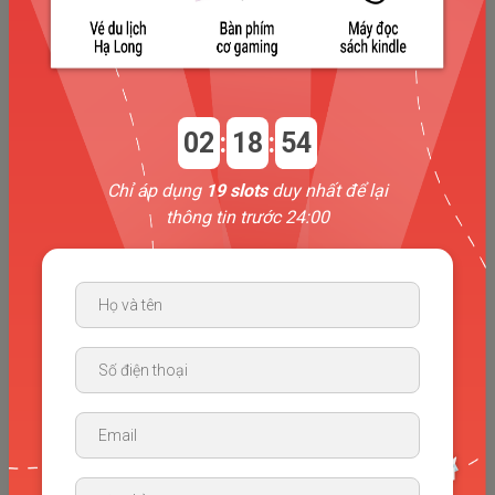
Đội ngũ giảng viên chuẩn sư phạm
Các thầy cô đến từ các trường đại học hàng đầu Việt
Nam. Có IELTS từ 7.5+
02
:
18
:
54
Chỉ áp dụng
19 slots
duy nhất để lại
thông tin trước 24:00
Cam kết đầu ra bám sát chương trình
Giáo trình giảng dạy tại TCE đạt chuẩn quy định của sở
Giáo dục & Đào tạo.