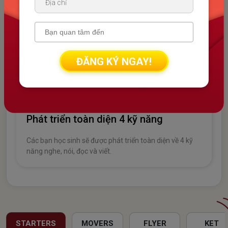
Lớp học sĩ số nhỏ chỉ từ 6-12 bạn
Lớp học tại TCE chỉ từ 6 - 12 bạn.
ĐĂNG KÝ NGAY!
Phát triển toàn diện 4 kỹ năng
Các bạn học sinh sẽ được phát triển toàn diện về 4 kỹ
năng nghe, nói, đọc và viết.
STARTERS
MOVERS
FLYER
KET