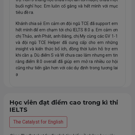
buổi nghỉ học. Em luôn cố gắng và hết mình với mục
tiêu đề ra.
Khánh chia sẻ: Em cảm ơn đội ngũ TCE đã support em
hết mình để em chạm tới chú IELTS 8.0 ạ. Em cảm ơn
chị Thảo, anh Phát, anh Đăng, chị My cùng các GV 1-1
và đội ngũ TCE Helper đã cung cấp cho em những
insight và kiến thức bổ ích, đồng thời luôn hỗ trợ em
khi cần ạ. Dù điểm S và W chưa cao lắm nhưng em tin
rằng điểm 8.0 overall đã giúp em mở ra nhiều cơ hội
cũng như tiến gần hơn với các dự định trong tương lai
ạ
Chúc mừng em đã vượt target kì vọng. Kết quả này
hoàn thành xứng đáng với sự nỗ lực không ngừng của
mình. Cảm ơn Khánh luôn tin tưởng, yêu quý và đồng
Học viên đạt điểm cao trong kì thi
hành cùng The Catalyst for English! Hy vọng kết quả
IELTS
này sẽ giúp ích em thật nhiều trên chặng đường Đại
học và công việc sau này!
The Catalyst for English