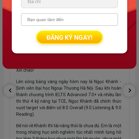
ĐĂNG KÝ NGAY!
Xin chào!
Lên sóng bảng vàng ngày hôm nay là Ngọc Khánh -
Sinh viên Đại học Ngoại Thương Hà Nội. Sau khi hoàn
thành chương trình IELTS Advanced 7.0+ và nhiều lần
thi thử 4 kỹ năng tại TCE, Ngọc Khánh đã chính thức
vượt target với điểm số 8.0 Overall (9.0 Listening & 9.0
Reading).
Để nói về Khánh thì tài năng thôi là chưa đủ. Em là một
trong những học sinh nghiêm túc nhất mình từng hỗ
trợ. Hơn 3 tháng học chưa một lần tới muộn, chưa một