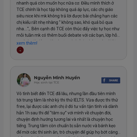
nhanh quá còn muốn học nữa cơ. Điều mình thích ở
TCE chính là học tập không quá áp lực, các chị giáo
siêu nice khi mk không trả lời được bài chẳng hạn các
chị kiểu rất nhẹ nhàng '' không sao, khó quá bỏ qua
nha....'',. Bên cạnh đó TCE còn thúc đẩy việc tự học như
mỗi tuần mk có thêm buổi debate với các bạn, lớp hỗ
trợ 1-1 với giảng viên, hoặc có thể xin thêm các tài liệu
xem thêm!
ôn tập, không sợ không có bài tập làm chỉ sợ không có
sức để bơi ???? Last but not least, đó là dịch vụ chăm
sóc học viên của TCE, mk chưa thấy tt nào làm tốt như
thế, thỉnh thoảng mk sẽ được ac admin nt hỏi thăm về
''tình hình học tập, nếu có khó khăn mà ngại nói có thể
Nguyễn Minh Huyền
nt riêng cho ac'' cảm giác như mk không bị lãng quên
Học sinh tại TCE
lúc nào cũng trong diện dc hỏi thăm????.
Cảm ơn đội ngũ TCE đã đồng hành cùng mk trong thời
Vô tình biết đến TCE đã lâu, nhưng lần đầu tiên mình
gian qua ❤️
tới trung tâm là nhờ kỳ thi thử IELTS. Vừa được thi thử
free, lại được các anh chị ở đó tư vấn tận tình và dành
hẳn 1h sau thi để “tâm sự” với mình về chuyện đời,
chuyện định hướng tương lai và nhất là chuyện học
tiếng. Trung tâm còn chuẩn bị sẵn nước và bánh kẹo
để mời các thí sinh ăn, trò chuyện để giúp họ bớt căng