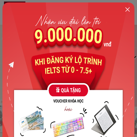
0
Vinh danh
học viên