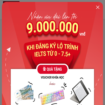
0
Chương trình học
IELTS Cấp tốc
Cam kết đầu ra & tiết kiệm 20% thời gian học
The Catalyst for English vô cùng tự hào được hàng ngàn
học sinh trên khắp cả nước tin tưởng & theo học. Lấy đó làm
động lực, chúng mình hy vọng đem tới những sản phẩm học
thuật tốt nhất.
Đăng ký tư vấn ngay