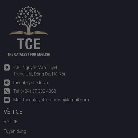
236, Nguyễn Văn Tuyết,
Trung Liệt, Đống Đa, Hà Nội
thecatalyst.edu.vn
Tel: (+84) 37 332 4388
Mail:
thecatalystforenglish@gmail.com
VỀ TCE
Về TCE
Tuyển dụng