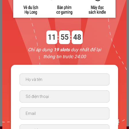
11
:
55
:
47
Chỉ áp dụng
19 slots
duy nhất để lại
thông tin trước 24:00