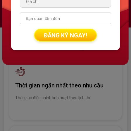
IELTS Elementary
Đầu vào: 3.0 / Đầu ra: 4.0+
ĐĂNG KÝ NGAY!
Vì sao nên học khóa
CẤP TỐC
tại The Catalyst?
Thời gian ngắn nhất theo nhu cầu
Thời gian điều chỉnh linh hoạt theo lịch thi