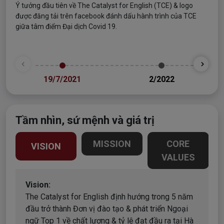
Ý tưởng đầu tiên về The Catalyst for English (TCE) & logo
Kha
được đăng tải trên facebook đánh dấu hành trình của TCE
Tuy
giữa tâm điểm Đại dịch Covid 19.
dạy
19/7/2021
2/2022
Tầm nhìn, sứ mệnh và giá trị
MISSION
CORE
VISION
VALUES
Vision:
Missi
The Catalyst for English định hướng trong 5 năm
The C
đầu trở thành Đơn vị đào tạo & phát triển Ngoại
ra mô
ngữ Top 1 về chất lượng & tỷ lệ đạt đầu ra tại Hà
khuyế