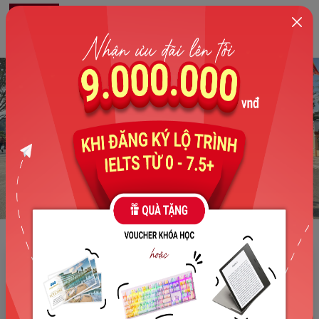
0
Về The Catalyst for English
The Catalyst for English (TCE) là Cơ sở Đào tạo và Phát triển
Ngoại ngữ được thành lập vào năm 2021 dưới sự quản lý của
Công ty TNHH Công nghệ giáo dục The Catalyst.