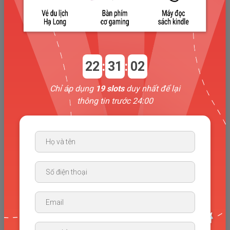
Với sức mạnh tạo ra chất xúc tác nhằm đem tiếng Anh nói
chung & IELTS nói riêng tới gần với người trẻ Việt Nam TCE đã
đào tạo hơn 3000 học viên theo học chỉ trong hơn 2 năm đầu
thành lập. The Catalyst định hướng trở thành Cộng đồng đào
tạo và phát triển Ngoại ngữ theo mô hình sáng tạo có quy mô
22
:
31
:
01
toàn quốc.
Ở các khóa học IELTS tại The Catalyst, chúng mình luôn dành
Chỉ áp dụng
19 slots
duy nhất để lại
hết tâm sức để giúp người học nhận ra sự quan trọng của
thông tin trước 24:00
Ngoại ngữ và giúp các bạn chính phục được mục tiêu của
mình. The Catalyst đề cao 3 giá trị: Kết nối (Connected) - Kỷ
luật (Disciplined) - Hướng tới kết quả (Result-oriented). TCE tin
rằng những giá trị này chính là cốt lõi hình thành nên một tổ
chức.