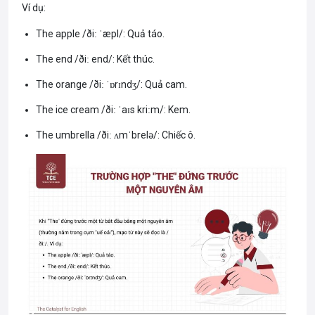
Ví dụ:
The apple /ðiː ˈæpl/: Quả táo.
The end /ðiː end/: Kết thúc.
The orange /ðiː ˈɒrɪndʒ/: Quả cam.
The ice cream /ðiː ˈaɪs kriːm/: Kem.
The umbrella /ðiː ʌmˈbrelə/: Chiếc ô.