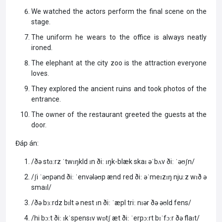
We watched the actors perform the final scene on the
stage.
The uniform he wears to the office is always neatly
ironed.
The elephant at the city zoo is the attraction everyone
loves.
They explored the ancient ruins and took photos of the
entrance.
The owner of the restaurant greeted the guests at the
door.
Đáp án:
/ðə stɑːrz ˈtwɪŋkld ɪn ðiː ɪŋk-blæk skaɪ əˈbʌv ðiː ˈəʊʃn/
/ʃi ˈəʊpənd ðiː ˈenvələʊp ænd red ðiː əˈmeɪzɪŋ njuːz wɪð ə
smaɪl/
/ðə bɜːrdz bɪlt ə nest ɪn ðiː ˈæpl triː nɪər ðə əʊld fens/
/hi bɔːt ðiː ɪkˈspensɪv wɒtʃ æt ðiː ˈerpɔːrt bɪˈfɔːr ðə flaɪt/