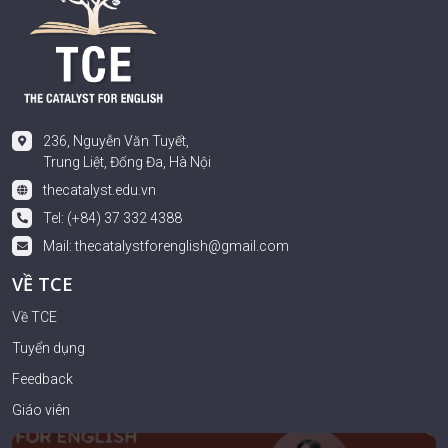
236, Nguyễn Văn Tuyết,
Trung Liệt, Đống Đa, Hà Nội
thecatalyst.edu.vn
Tel: (+84) 37 332 4388
Mail:
thecatalystforenglish@gmail.com
VỀ TCE
Về TCE
Tuyển dụng
Feedback
Giáo viên