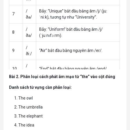
/
Bẫy: “Unique” bắt đầu bằng âm /j/ (juː
7
ðə/
ˈniːk), tương tự như “University”.
/
Bẫy: “Uniform” bắt đầu bằng âm /j/
8
ðə/
(ˈjuːnɪfɔːrm).
/
9
“Air” bắt đầu bằng nguyên âm /er/.
ðiː/
/
10
“End” bắt đầu bằng nguyên âm /end/.
ðiː/
Bài 2. Phân loại cách phát âm mạo từ “the” vào cột đúng
Danh sách từ vựng cần phân loại:
The owl
The umbrella
The elephant
The idea