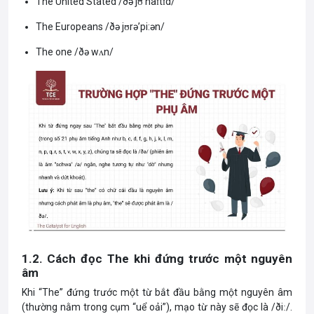
The United Stated /ðə jʊ’naɪtɪd/
The Europeans /ðə jʊrə’pi:ən/
The one /ðə wʌn/
1.2. Cách đọc The khi đứng trước một nguyên
âm
Khi “The” đứng trước một từ bắt đầu bằng một nguyên âm
(thường nằm trong cụm “uể oải”), mạo từ này sẽ đọc là /ðiː/.