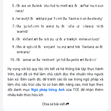
/ðiː aɪs ɒn ðə leɪk ˈstɑːrtɪd tu melt æz ðiː ˌæftərˈnuːn sʌn
rəʊz/
/wi wɒtʃt ðiː ˈæktərz pərˈfɔːrm ðə ˈfaɪnl siːn ɒn ðə steɪdʒ/
/ðə ˈjuːnɪfɔːrm hi werz tu ðiː ˈɒfɪs ɪz ˈɔːlweɪz ˈniːtli
ˈaɪərnd/
/ðiː ˈelɪfənt æt ðə ˈsɪti zuː ɪz ðiː əˈtrækʃn ˈevriwʌn lʌvz/
/ðeɪ ɪkˈsplɔːrd ðiː ˈeɪnʃənt ˈruːɪnz ænd tʊk ˈfəʊtəʊz əv ðiː
ˈentrəns/
/ðiː ˈəʊnər əv ðə ˈrestrɒnt ˈɡriːtɪd ðə ɡests æt ðə dɔːr/
Hy vọng với bộ quy tắc chi tiết và hệ thống bài tập thực hành
trên, bạn đã có thể làm chủ cách đọc the chuẩn như người
bản xứ. Bên cạnh đó, để tránh các lỗi sai trong ngữ pháp và
làm chủ cấu trúc câu từ cơ bản đến nâng cao, mời bạn theo
dõi danh mục
Ngữ pháp tiếng Anh
của TCE để nhận thêm
nhiều kiến thức hữu ích.
Chia sẻ bài viết