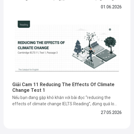
học thuật và các dạng câu hỏi paraphrase phức tạp. Tuy
01.06.2026
nhiên, nếu nắm được cách đọc hiểu và xác định keyword
đúng cách, bạn hoàn toàn có thể...
Giải Cam 11 Reducing The Effects Of Climate
Change Test 1
Nếu bạn đang gặp khó khăn với bài đọc “reducing the
effects of climate change IELTS Reading”, đừng quá lo
lắng vì đây là dạng bài dễ khiến nhiều bạn mất điểm ở phần
27.05.2026
paraphrase và matching information. Trong bài viết dưới
đây, The Catalyst for English sẽ cùng bạn...