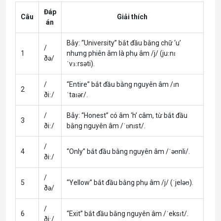
Đáp
Câu
Giải thích
án
Bẫy: “University” bắt đầu bằng chữ ‘u’
/
1
nhưng phiên âm là phụ âm /j/ (juːnɪ
ðə/
ˈvɜːrsəti).
/
“Entire” bắt đầu bằng nguyên âm /ɪn
2
ðiː/
ˈtaɪər/.
/
Bẫy: “Honest” có âm ‘h’ câm, từ bắt đầu
3
ðiː/
bằng nguyên âm /ˈɒnɪst/.
/
4
“Only” bắt đầu bằng nguyên âm /ˈəʊnli/.
ðiː/
/
5
“Yellow” bắt đầu bằng phụ âm /j/ (ˈjeləʊ).
ðə/
/
6
“Exit” bắt đầu bằng nguyên âm /ˈeksɪt/.
ðiː/