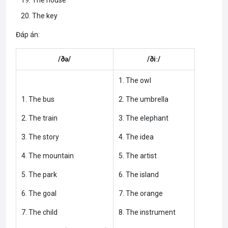
The house
The key
Đáp án:
/ðə/
/ðiː/
1. The owl
1. The bus
2. The umbrella
2. The train
3. The elephant
3. The story
4. The idea
4. The mountain
5. The artist
5. The park
6. The island
6. The goal
7. The orange
7. The child
8. The instrument