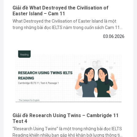
Giải đề What Destroyed the Civilisation of
Easter Island – Cam 11
What Destroyed the Civilisation of Easter Island là một
trong những bài đọc IELTS nằm trong cuốn sách Cam 11
về chủ đề lịch sử và môi trường, đòi hỏi bạn phải có kỹ năng
03.06.2026
paraphrase và tìm keyword chính xác. Nếu bạn vẫn đang
gặp khó khăn khi làm...
Giải đề Research Using Twins – Cambrigde 11
Test 4
“Research Using Twins” là một trong những bài đọc IELTS
Reading khiến nhiều bạn gặp khó khăn bởi lượng thông tin