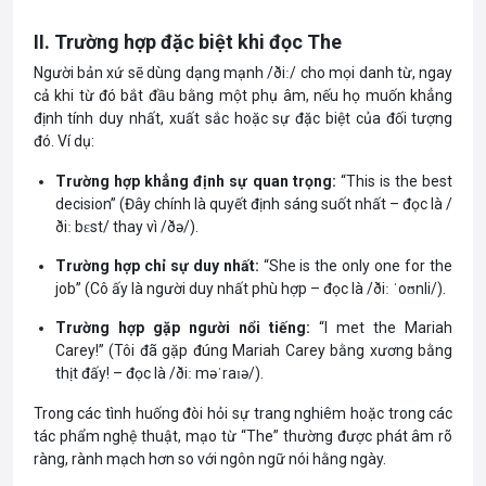
II. Trường hợp đặc biệt khi đọc The
Người bản xứ sẽ dùng dạng mạnh /ðiː/ cho mọi danh từ, ngay
cả khi từ đó bắt đầu bằng một phụ âm, nếu họ muốn khẳng
định tính duy nhất, xuất sắc hoặc sự đặc biệt của đối tượng
đó. Ví dụ:
Trường hợp khẳng định sự quan trọng:
“This is the best
decision” (Đây chính là quyết định sáng suốt nhất – đọc là /
ðiː bɛst/ thay vì /ðə/).
Trường hợp chỉ sự duy nhất:
“She is the only one for the
job” (Cô ấy là người duy nhất phù hợp – đọc là /ðiː ˈoʊnli/).
Trường hợp gặp người nổi tiếng:
“I met the Mariah
Carey!” (Tôi đã gặp đúng Mariah Carey bằng xương bằng
thịt đấy! – đọc là /ðiː məˈraɪə/).
Trong các tình huống đòi hỏi sự trang nghiêm hoặc trong các
tác phẩm nghệ thuật, mạo từ “The” thường được phát âm rõ
ràng, rành mạch hơn so với ngôn ngữ nói hằng ngày.