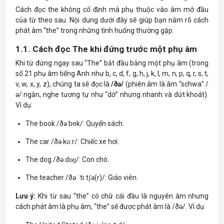
Cách đọc the không cố định mà phụ thuộc vào âm mở đầu
của từ theo sau. Nội dung dưới đây sẽ giúp bạn nắm rõ cách
phát âm “the” trong những tình huống thường gặp.
1.1. Cách đọc The khi đứng trước một phụ âm
Khi từ đứng ngay sau “The” bắt đầu bằng một phụ âm (trong
số 21 phụ âm tiếng Anh như b, c, d, f, g, h, j, k, l, m, n, p, q, r, s, t,
v, w, x, y, z), chúng ta sẽ đọc là
/ðə/
(phiên âm là âm “schwa” /
ə/ ngắn, nghe tương tự như “dờ” nhưng nhanh và dứt khoát).
Ví dụ:
The book /ðə bʊk/: Quyển sách.
The car /ðə kɑːr/: Chiếc xe hơi.
The dog /ðə dɒɡ/: Con chó.
The teacher /ðə ˈtiːtʃə(r)/: Giáo viên.
Lưu ý:
Khi từ sau “the” có chữ cái đầu là nguyên âm nhưng
cách phát âm là phụ âm, “the” sẽ được phát âm là /ðə/. Ví dụ: