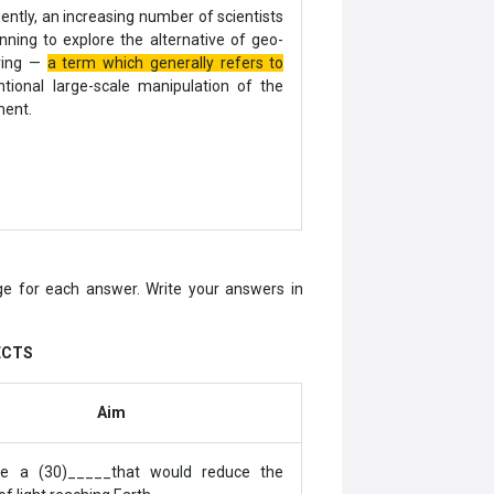
ntly, an increasing number of scientists
nning to explore the alternative of geo-
ring —
a term which generally refers to
ntional large-scale manipulation of the
ment.
e for each answer. Write your answers in
ECTS
Aim
te a (30)_____that would reduce the