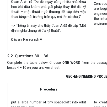
Đoạn A chỉ rõ “Do đó, ngày càng nhiều nhà khoa
Conseque
học bắt đầu khám phá giải pháp thay thế địa kỹ
are begi
thuật – một thuật ngữ thường đề cập đến việc
enginee
thao túng môi trường trên quy mô lớn có chủ ý”.
the inte
environ
=> Thông tin này cho thấy đoạn A đã đề cập “Một
định nghĩa chung về địa kỹ thuật”.
Đáp án: Paragraph A
2.2. Questions 30 – 36
Complete the table below. Choose
ONE WORD
from the passag
boxes 4 – 10 on your answer sheet.
GEO-ENGINEERING PROJ
Procedure
put a large number of tiny spacecraft into orbit
to crea