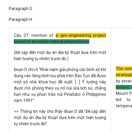
Paragraph G
Paragraph H
Câu 27. mention of
a geo-engineering project
based on an earlier natural phenomenon
(Đề cập đến một dự án địa kỹ thuật dựa trên một
hiện tượng tự nhiên trước đó.)
The conc
Đoạn D chỉ rõ “Khái niệm giải phóng các bình xịt khí
stratosp
dung vào tầng bình lưu phía trên Bắc Cực đã được
by sever
một số nhà khoa học đề xuất. […] Ý tưởng này
historic
được mô phỏng theo vụ nổ núi lửa lịch sử, chẳng
Mount Pi
hạn như vụ phun trào núi Pinatubo ở Philippines
led to
năm 1991”.
temperat
=> Thông tin này cho thấy đoạn D đã “Đề cập đến
một dự án địa kỹ thuật dựa trên một hiện tượng
tự nhiên trước đó”.