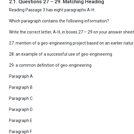
2.1. Questions 27 – 29. Matching Heading
Reading Passage 3 has eight paragraphs A-H
Which paragraph contains the following information?
Write the correct letter, A-H, in boxes 27 – 29 on your answer sheet
27. mention of a geo-engineering project based on an earlier na
28. an example of a successful use of geo-engineering
29. a common definition of geo-engineering
Paragraph A
Paragraph B
Paragraph C
Paragraph D
Paragraph E
Paragraph F