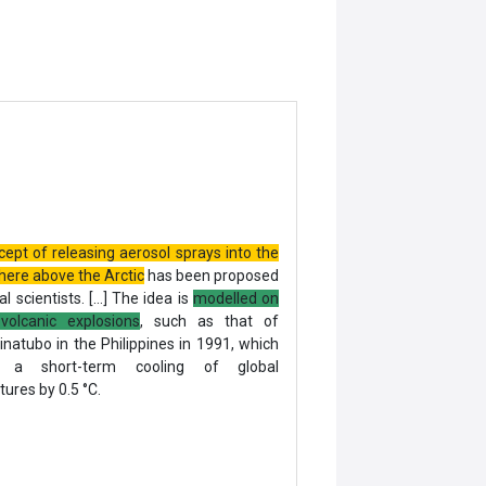
ept of releasing aerosol sprays into the
here above the Arctic
has been proposed
al scientists. […] The idea is
modelled on
 volcanic explosions
, such as that of
natubo in the Philippines in 1991, which
 a short-term cooling of global
ures by 0.5 °C.