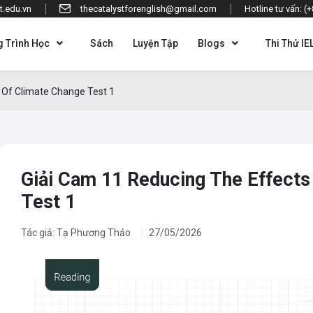
t.edu.vn
thecatalystforenglish@gmail.com
Hotline tư vấn: (
 Trình Học
Sách
Luyện Tập
Blogs
Thi Thử IE
 Of Climate Change Test 1
Giải Cam 11 Reducing The Effects
Test 1
Tác giả: Tạ Phương Thảo
27/05/2026