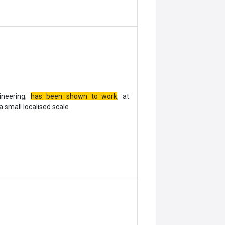
ineering;
has been shown to work
, at
a small localised scale.