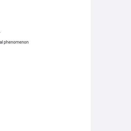
.
tural phenomenon