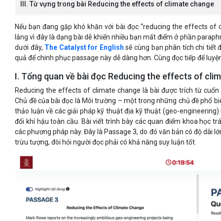
III. Từ vựng trong bài Reducing the effects of climate change
Nếu bạn đang gặp khó khăn với bài đọc “reducing the effects of 
lắng vì đây là dạng bài dễ khiến nhiều bạn mất điểm ở phần paraph
dưới đây,
The Catalyst for English
sẽ cùng bạn phân tích chi tiết
quả để chinh phục passage này dễ dàng hơn. Cùng đọc tiếp để luyệ
I. Tổng quan về bài đọc Reducing the effects of cl
Reducing the effects of climate change là bài được trích từ cuố
Chủ đề của bài đọc là Môi trường – một trong những chủ đề phổ biế
thảo luận về các giải pháp kỹ thuật địa kỹ thuật (geo-engineering
đổi khí hậu toàn cầu. Bài viết trình bày các quan điểm khoa học trái
các phương pháp này. Đây là Passage 3, do đó văn bản có độ dài lớn
trừu tượng, đòi hỏi người đọc phải có khả năng suy luận tốt.