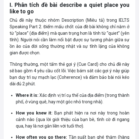
I. Phân tích đề bài describe a quiet place you
like to go
Chủ đề này thuộc nhóm Description (Miêu tả) trong IELTS
Speaking Part 2. Điểm mấu chốt của đề bài không chỉ nằm ở
từ “place” (địa điểm) mà quan trọng hơn là tính từ “quiet” (yên
tĩnh). Người nói cần làm nổi bật được sự tương phản giữa sự
ồn ào của đời sống thường nhật và sự tĩnh lặng của không
gian được chọn.
Thông thường, một tấm thẻ gợi ý (Cue Card) cho chủ đề này
sẽ bao gồm 4 yêu cầu cốt lõi. Việc bám sát các gợi ý này giúp
bạn duy trì sự mạch lạc (Coherence) và đảm bảo bài nói kéo
dài đủ 2 phút.
Where it is:
Xác định vị trí cụ thể của địa điểm (trong thành
phố, ở vùng quê, hay một góc nhỏ trong nhà).
How you knew it:
Bạn phát hiện ra nơi này trong hoàn
cảnh nào (qua lời giới thiệu của bạn bè, tình cờ đi ngang
qua, hay là nơi gắn liền với tuổi thơ).
How often you go there:
Tần suất bạn ghé thăm (hàng