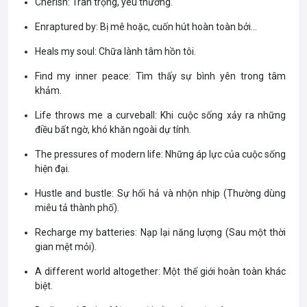
Cherish: Trân trọng, yêu thương.
Enraptured by: Bị mê hoặc, cuốn hút hoàn toàn bởi…
Heals my soul: Chữa lành tâm hồn tôi.
Find my inner peace: Tìm thấy sự bình yên trong tâm
khảm.
Life throws me a curveball: Khi cuộc sống xảy ra những
điều bất ngờ, khó khăn ngoài dự tính.
The pressures of modern life: Những áp lực của cuộc sống
hiện đại.
Hustle and bustle: Sự hối hả và nhộn nhịp (Thường dùng
miêu tả thành phố).
Recharge my batteries: Nạp lại năng lượng (Sau một thời
gian mệt mỏi).
A different world altogether: Một thế giới hoàn toàn khác
biệt.