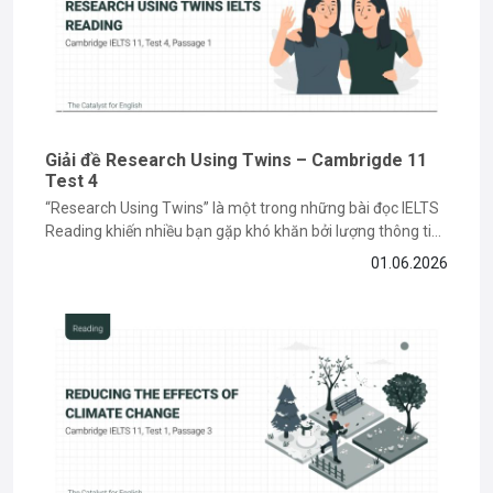
Giải đề Research Using Twins – Cambrigde 11
Test 4
“Research Using Twins” là một trong những bài đọc IELTS
Reading khiến nhiều bạn gặp khó khăn bởi lượng thông tin
học thuật và các dạng câu hỏi paraphrase phức tạp. Tuy
01.06.2026
nhiên, nếu nắm được cách đọc hiểu và xác định keyword
đúng cách, bạn hoàn toàn có thể...