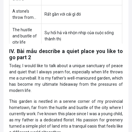
A stone’s
Rất gần với cái gì đó
throw from…
The hustle
Sự hối hả và nhộn nhịp của cuộc sống
and bustle of
thành thị
city life
IV. Bài mẫu describe a quiet place you like to
Get away
go part 2
Đi đâu đó để thoát khỏi áp lực hằng ngày
from it all
Today, I would like to talk about a unique sanctuary of peace
and quiet that I always yearn for, especially when life throws
Music to my
Một điều gì đó khiến bạn rất vui (ví dụ:
me a curveball. It is my father’s well-manicured garden, which
ears
tiếng chim hót hoặc tiếng gió tại nơi đó)
has become my ultimate hideaway from the pressures of
modern life.
This garden is nestled in a serene corner of my provincial
hometown, far from the hustle and bustle of the city where I
currently work. I’ve known this place since I was a young child,
as my father is a dedicated florist. His passion for greenery
turned a simple plot of land into a tranquil oasis that feels like