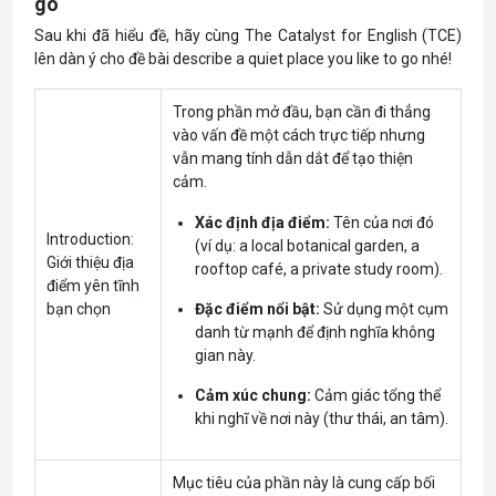
go
Sau khi đã hiểu đề, hãy cùng The Catalyst for English (TCE)
lên dàn ý cho đề bài describe a quiet place you like to go nhé!
Trong phần mở đầu, bạn cần đi thẳng
vào vấn đề một cách trực tiếp nhưng
vẫn mang tính dẫn dắt để tạo thiện
cảm.
Xác định địa điểm:
Tên của nơi đó
Introduction:
(ví dụ: a local botanical garden, a
Giới thiệu địa
rooftop café, a private study room).
điểm yên tĩnh
bạn chọn
Đặc điểm nổi bật:
Sử dụng một cụm
danh từ mạnh để định nghĩa không
gian này.
Cảm xúc chung:
Cảm giác tổng thể
khi nghĩ về nơi này (thư thái, an tâm).
Mục tiêu của phần này là cung cấp bối