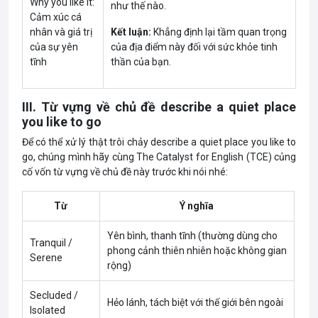
Why you like it:
như thế nào.
Cảm xúc cá
nhân và giá trị
Kết luận:
Khẳng định lại tầm quan trọng
của sự yên
của địa điểm này đối với sức khỏe tinh
tĩnh
thần của bạn.
III. Từ vựng về chủ đề describe a quiet place
you like to go
Để có thể xử lý thật trôi chảy describe a quiet place you like to
go, chúng mình hãy cùng The Catalyst for English (TCE) củng
cố vốn từ vựng về chủ đề này trước khi nói nhé:
Từ
Ý nghĩa
Yên bình, thanh tĩnh (thường dùng cho
Tranquil /
phong cảnh thiên nhiên hoặc không gian
Serene
rộng)
Secluded /
Hẻo lánh, tách biệt với thế giới bên ngoài
Isolated