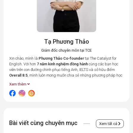
Tạ Phương Thảo
Giám đốc chuyên môn tại TCE
Xin chào, mình là
Phương Thảo
Co-founder
tại The Catalyst for
English. Với hơn
7 năm kinh nghiệm đồng hành
cùng các bạn học
viên trên con đường chinh phục tiếng Anh, IELTS và sở hữu điểm
Overall 8.5
, mình luôn mong muốn chia sẻ những phương pháp học
tập hiệu quả nhất để giúp bạn tiết kiệm thời gian và đạt được kết
Xem thêm
quả cao.
Tại The Catalyst for English, mình cùng đội ngũ giáo viên luôn đặt 3
giá trị cốt lõi:
Connected – Disciplined – Goal-oriented (Kết nối –
Kỉ luật – Hướng về kết quả)
lên hàng đầu. Bởi chúng mình hiểu rằng,
mỗi học viên đều có những điểm mạnh và khó khăn riêng, và vai trò
của "người thầy" là tạo ra một môi trường học tập thân thiện, luôn
Bài viết cùng chuyên mục
luôn thấu hiểu và đồng hành từng học viên, giúp các bạn không cảm
Xem tất cả
thấy "đơn độc" trong một tập thể.