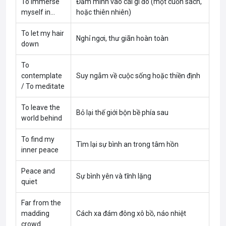
To immerse
Đắm mình vào cái gì đó (một cuốn sách,
myself in…
hoặc thiên nhiên)
To let my hair
Nghỉ ngơi, thư giãn hoàn toàn
down
To
contemplate
Suy ngẫm về cuộc sống hoặc thiền định
/ To meditate
To leave the
Bỏ lại thế giới bộn bề phía sau
world behind
To find my
Tìm lại sự bình an trong tâm hồn
inner peace
Peace and
Sự bình yên và tĩnh lặng
quiet
Far from the
madding
Cách xa đám đông xô bồ, náo nhiệt
crowd