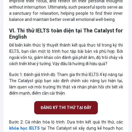
improve their focus, and reflect on their personal thoughts
without interruption. Ultimately, such peaceful spots serve as
a sanctuary for relaxation, helping people to find their inner
balance and maintain better overall emotional well-being.
VI. Thi thử IELTS toàn diện tại The Catalyst for
English
Để biến kiến thức lý thuyết thành kết quả thực tế trong kỳ thi
IELTS, bạn cần một lộ trình học tập bài bản và phù hợp. Bởi
ngoài vốn từ, giám khảo còn đánh giá phát âm, độ trôi chảy và
cách triển khai ý tưởng. Vậy đâu là hướng đi hiệu quả?
Bước 1: Đánh giá trình độ. Tham gia thi thử IELTS 4 kỹ năng tại
The Catalyst giúp bạn xác định chính xác năng lực hiện tại,
làm quen với môi trường thi thật và nhận phản hồi chi tiết về
điểm mạnh, điểm cần cải thiện.
ĐĂNG KÝ THI THỬ TẠI ĐÂY
Bước 2: Cá nhân hóa lộ trình. Dựa trên kết quả thi thử, các
khóa học IELTS
tại The Catalyst sẽ xây dựng kế hoạch học