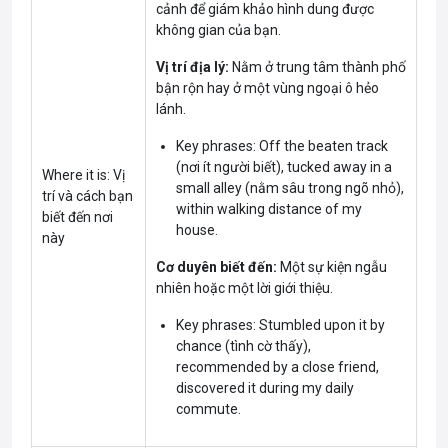
cảnh để giám khảo hình dung được
không gian của bạn.
Vị trí địa lý:
Nằm ở trung tâm thành phố
bận rộn hay ở một vùng ngoại ô hẻo
lánh.
Key phrases: Off the beaten track
(nơi ít người biết), tucked away in a
Where it is: Vị
small alley (nằm sâu trong ngõ nhỏ),
trí và cách bạn
within walking distance of my
biết đến nơi
house.
này
Cơ duyên biết đến:
Một sự kiện ngẫu
nhiên hoặc một lời giới thiệu.
Key phrases: Stumbled upon it by
chance (tình cờ thấy),
recommended by a close friend,
discovered it during my daily
commute.