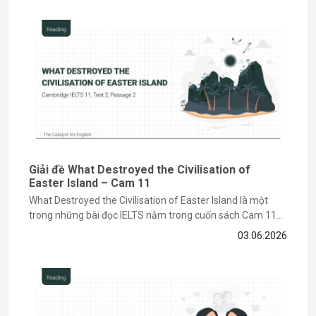
Những bài viết này được chắt lọc từ
kinh nghiệm giảng dạy thực tế
và quá trình
tự học IELTS
của mình, hy vọng đây sẽ là nguồn cảm
hứng và hành trang hữu ích cho các bạn trên con đường chinh phục
tiếng Anh.
Giải đề What Destroyed the Civilisation of
Easter Island – Cam 11
What Destroyed the Civilisation of Easter Island là một
trong những bài đọc IELTS nằm trong cuốn sách Cam 11
về chủ đề lịch sử và môi trường, đòi hỏi bạn phải có kỹ năng
03.06.2026
paraphrase và tìm keyword chính xác. Nếu bạn vẫn đang
gặp khó khăn khi làm...