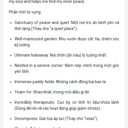
my soul and helps me find my inner peace.
Phân tích từ vựng:
Sanctuary of peace and quiet: Một nơi trú ẩn bình yên và
tĩnh lặng (Thay cho “a quiet place”).
Well-manicured garden: Khu vườn được cắt tỉa, chăm sóc
kỹ lưỡng.
Ultimate hideaway: Nơi chốn (ẩn náu) lý tưởng nhất.
Nestled in a serene corner: Nằm nép mình trong một góc
yên tĩnh.
Immense paddy fields: Những cánh đồng lúa bao la.
Yearn for: Khao khát, mong mỏi điều gì đó.
Incredibly therapeutic: Cực kỳ có tính trị liệu/chữa lành
(Dùng để nói về các hoạt động giúp giảm stress).
Decompress: Giải tỏa áp lực (Thay cho “relax”).