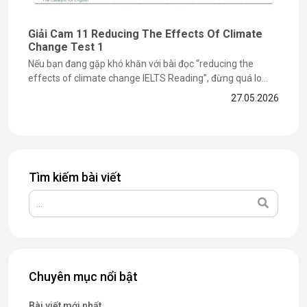
Giải Cam 11 Reducing The Effects Of Climate
Change Test 1
Nếu bạn đang gặp khó khăn với bài đọc “reducing the
effects of climate change IELTS Reading”, đừng quá lo
lắng vì đây là dạng bài dễ khiến nhiều bạn mất điểm ở phần
27.05.2026
paraphrase và matching information. Trong bài viết dưới
đây, The Catalyst for English sẽ cùng bạn...
Tìm kiếm bài viết
Chuyên mục nổi bật
Bài viết mới nhất