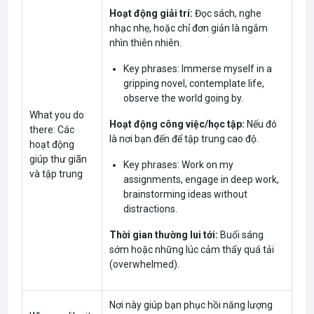
Hoạt động giải trí:
Đọc sách, nghe
nhạc nhẹ, hoặc chỉ đơn giản là ngắm
nhìn thiên nhiên.
Key phrases: Immerse myself in a
gripping novel, contemplate life,
observe the world going by.
What you do
Hoạt động công việc/học tập:
Nếu đó
there: Các
là nơi bạn đến để tập trung cao độ.
hoạt động
giúp thư giãn
Key phrases: Work on my
và tập trung
assignments, engage in deep work,
brainstorming ideas without
distractions.
Thời gian thường lui tới:
Buổi sáng
sớm hoặc những lúc cảm thấy quá tải
(overwhelmed).
Nơi này giúp bạn phục hồi năng lượng