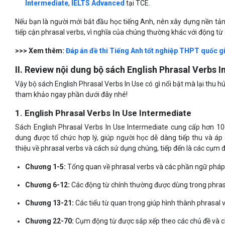
Intermediate
,
I
ELTS Advanced
tại TCE.
Nếu bạn là người mới bắt đầu học tiếng Anh, nên xây dựng nền tả
tiếp cận phrasal verbs, vì nghĩa của chúng thường khác với động từ
>>> Xem thêm:
Đáp án đề thi Tiếng Anh tốt nghiệp THPT quốc g
II. Review nội dung bộ sách English Phrasal Verbs I
Vậy bộ sách English Phrasal Verbs In Use có gì nổi bật mà lại thu 
tham khảo ngay phần dưới đây nhé!
1. English Phrasal Verbs In Use Intermediate
Sách English Phrasal Verbs In Use Intermediate cung cấp hơn 10
dung được tổ chức hợp lý, giúp người học dễ dàng tiếp thu và áp
thiệu về phrasal verbs và cách sử dụng chúng, tiếp đến là các cụm đ
Chương 1-5:
Tổng quan về phrasal verbs và các phần ngữ pháp 
Chương 6-12:
Các động từ chính thường được dùng trong phras
Chương 13-21:
Các tiểu từ quan trọng giúp hình thành phrasal 
Chương 22-70:
Cụm động từ được sắp xếp theo các chủ đề và 