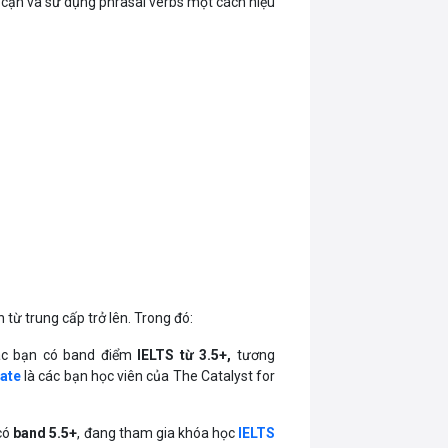
p cận và sử dụng phrasal verbs một cách hiệu
từ trung cấp trở lên. Trong đó:
ác bạn có band điểm
IELTS từ 3.5+,
tương
ate
là các bạn học viên của The Catalyst for
có
band 5.5+
, đang tham gia khóa học
IELTS