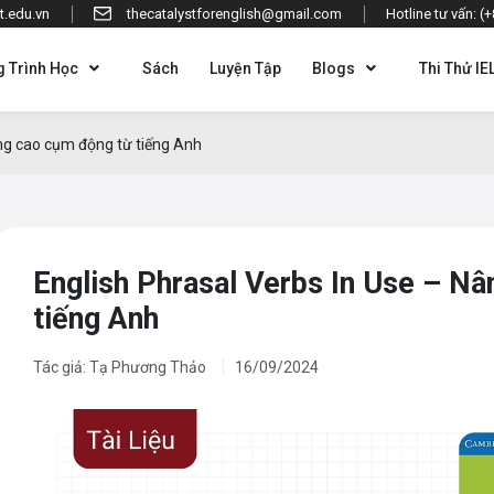
t.edu.vn
thecatalystforenglish@gmail.com
Hotline tư vấn: (
 Trình Học
Sách
Luyện Tập
Blogs
Thi Thử IE
âng cao cụm động từ tiếng Anh
English Phrasal Verbs In Use – N
tiếng Anh
Tác giả: Tạ Phương Thảo
16/09/2024