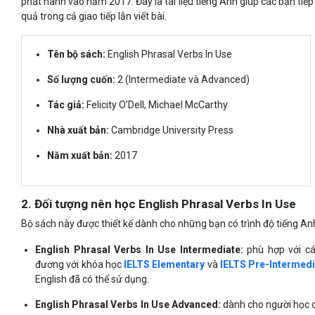
phát hành vào năm 2017. Đây là tài liệu tiếng Anh giúp các bạn tiế
quả trong cả giao tiếp lẫn viết bài.
Tên bộ sách:
English Phrasal Verbs In Use
Số lượng cuốn:
2 (Intermediate và Advanced)
Tác giả:
Felicity O’Dell, Michael McCarthy
Nhà xuất bản:
Cambridge University Press
Năm xuất bản:
2017
2. Đối tượng nên học English Phrasal Verbs In Use
Bộ sách này được thiết kế dành cho những bạn có trình độ tiếng Anh 
English Phrasal Verbs In Use Intermediate:
phù hợp với c
đương với khóa học
IELTS Elementary
và
IELTS Pre-Intermedi
English đã có thể sử dụng.
English Phrasal Verbs In Use Advanced:
dành cho người học 