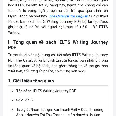
học IELTS. Để làm tốt kỹ năng này, người học không chỉ cần
trau dồi từ vựng, ngữ pháp mà còn trải qua quá trình rèn
luyện. Trong bài viết này,
The Catalyst for English
sẽ giới thiệu
tới các bạn sách IELTS Writing Journey PDF, bộ tài liệu được
giới thiệu là bổ ích với người đặt mục tiêu 6.0 – 8.0 IELTS
Writing.
I. Tổng quan về sách IELTS Writing Journey
PDF
Trước khi đi vào nội dung chi tiết sách IELTS Writing Journey
PDF, The Catalyst for English xin gửi tới các bạn những thông
tin tổng quan về bộ sách, bao gồm thông tin về tác giả, nhà
xuất bản, số lượng ấn phẩm, đối tượng nên học,…
1. Giới thiệu tổng quan
Tên sách:
IELTS Writing Journey PDF
Số cuốn:
2
Tác giả:
Nhóm tác giả: Bùi Thành Việt – Đoàn Phương
Anh – Nguyễn Thị Thu Trang – Đoàn Nguyễn Hạ Đan