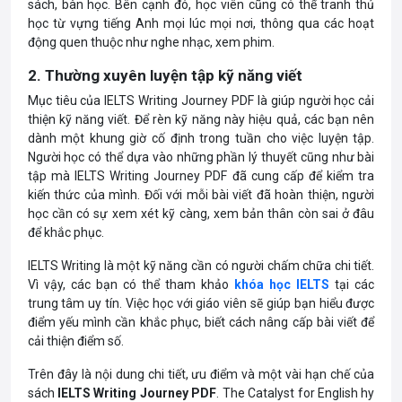
sách, bàn học. Bên cạnh đó, học viên cũng có thể tranh thủ
học từ vựng tiếng Anh mọi lúc mọi nơi, thông qua các hoạt
động quen thuộc như nghe nhạc, xem phim.
2. Thường xuyên luyện tập kỹ năng viết
Mục tiêu của IELTS Writing Journey PDF là giúp người học cải
thiện kỹ năng viết. Để rèn kỹ năng này hiệu quả, các bạn nên
dành một khung giờ cố định trong tuần cho việc luyện tập.
Người học có thể dựa vào những phần lý thuyết cũng như bài
tập mà IELTS Writing Journey PDF đã cung cấp để kiểm tra
kiến thức của mình. Đối với mỗi bài viết đã hoàn thiện, người
học cần có sự xem xét kỹ càng, xem bản thân còn sai ở đâu
để khắc phục.
IELTS Writing là một kỹ năng cần có người chấm chữa chi tiết.
Vì vậy, các bạn có thể tham khảo
khóa học IELTS
tại các
trung tâm uy tín. Việc học với giáo viên sẽ giúp bạn hiểu được
điểm yếu mình cần khắc phục, biết cách nâng cấp bài viết để
cải thiện điểm số.
Trên đây là nội dung chi tiết, ưu điểm và một vài hạn chế của
sách
IELTS Writing Journey PDF
. The Catalyst for English hy