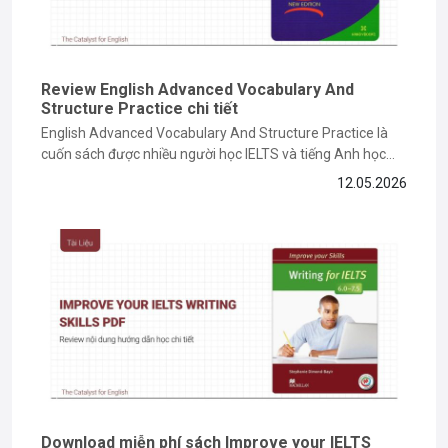
Review English Advanced Vocabulary And
Structure Practice chi tiết
English Advanced Vocabulary And Structure Practice là
cuốn sách được nhiều người học IELTS và tiếng Anh học
thuật lựa chọn để nâng cao vốn từ vựng cũng như cấu trúc
12.05.2026
câu nâng cao. Vậy nội dung sách có gì nổi bật, ưu nhược
điểm ra sao và nên học...
Download miễn phí sách Improve your IELTS