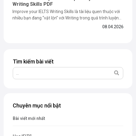
Writing Skills PDF
Improve your IELTS Writing Skills là tài liệu quen thuộc với
nhiều bạn đang “vật lộn” với Writing trong quá trình luyện
thi IELTS. Nhưng liệu cuốn sách này có thực sự giúp bạn
08.04.2026
nâng band hiệu quả? Trong bài viết dưới đây, The Catalyst
For English sẽ cùng bạn...
Tìm kiếm bài viết
Chuyên mục nổi bật
Bài viết mới nhất