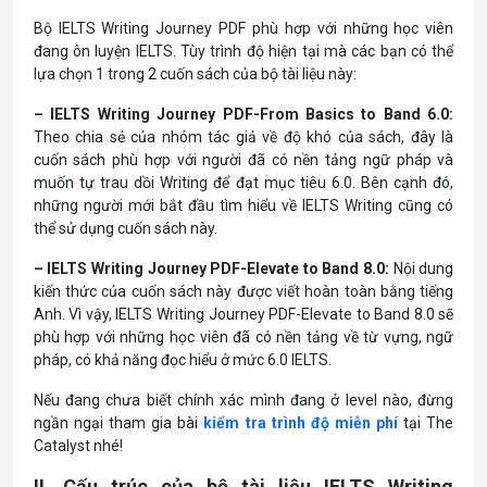
Bộ IELTS Writing Journey PDF phù hợp với những học viên
đang ôn luyện IELTS. Tùy trình độ hiện tại mà các bạn có thể
lựa chọn 1 trong 2 cuốn sách của bộ tài liệu này:
– IELTS Writing Journey PDF-From Basics to Band 6.0:
Theo chia sẻ của nhóm tác giả về độ khó của sách, đây là
cuốn sách phù hợp với người đã có nền tảng ngữ pháp và
muốn tự trau dồi Writing để đạt mục tiêu 6.0. Bên cạnh đó,
những người mới bắt đầu tìm hiểu về IELTS Writing cũng có
thể sử dụng cuốn sách này.
– IELTS Writing Journey PDF-Elevate to Band 8.0:
Nội dung
kiến thức của cuốn sách này được viết hoàn toàn bằng tiếng
Anh. Vì vậy, IELTS Writing Journey PDF-Elevate to Band 8.0 sẽ
phù hợp với những học viên đã có nền tảng về từ vựng, ngữ
pháp, có khả năng đọc hiểu ở mức 6.0 IELTS.
Nếu đang chưa biết chính xác mình đang ở level nào, đừng
ngần ngại tham gia bài
kiểm tra trình độ miễn phí
tại The
Catalyst nhé!
II. Cấu trúc của bộ tài liệu IELTS Writing