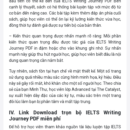
đầu tiên có thể kể đến của IELTS Writing Journey PDF. Bên
cạnh lý thuyết, sách có hệ thống bài luyện tập với mức độ từ
cơ bản đến nâng cao. Các bài tập kèm thêm đáp án phía cuối
sách, giúp học viên có thể ôn lại kỹ lưỡng kiến thức vừa học,
đồng thời tự đánh giá được sự tiến bộ của bản thân.
– Kiến thức quan trọng được nhấn mạnh rõ ràng: Mỗi phần
kiến thức quan trọng đều được tác giả của IELTS Writing
Journey PDF in đậm hoặc cho vào khung ghi nhớ. Sự nhấn
mạnh này giúp thu hút người học, giúp học viên biết đâu là nội
dung quan trọng cần nắm bắt.
Tuy nhiên, sách tồn tại hạn chế về mặt thiết kế. Một số trang
sử dụng quá nhiều màu sắc cùng hình minh họa, ký hiệu. Điều
này sẽ gây rối mắt, khó khăn cho một số người học. Theo chia
sẻ của bạn Minh Thư, học viên lớp Advanced tại The Catalyst,
sự xuất hiện dày đặc của các ký tự, màu sắc trên một trang
đôi lúc làm bạn bị phân tâm và mất tập trung.
IV. Link Download trọn bộ IELTS Writing
Journey PDF miễn phí
Để hỗ trợ học viên tham khảo nguồn tài liệu luyện tập IELTS