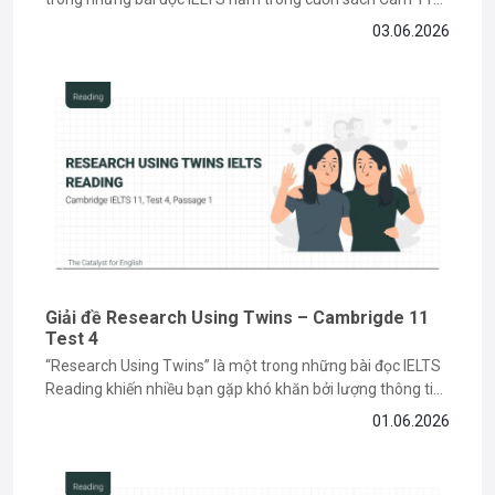
về chủ đề lịch sử và môi trường, đòi hỏi bạn phải có kỹ năng
03.06.2026
paraphrase và tìm keyword chính xác. Nếu bạn vẫn đang
gặp khó khăn khi làm...
Giải đề Research Using Twins – Cambrigde 11
Test 4
“Research Using Twins” là một trong những bài đọc IELTS
Reading khiến nhiều bạn gặp khó khăn bởi lượng thông tin
học thuật và các dạng câu hỏi paraphrase phức tạp. Tuy
01.06.2026
nhiên, nếu nắm được cách đọc hiểu và xác định keyword
đúng cách, bạn hoàn toàn có thể...