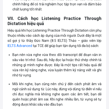
chính hãng để có trải nghiệm học tập trọn vẹn và đảm bảo
chất lượng tốt nhất.
VII. Cách học Listening Practice Through
Dictation hiệu quả
Hiệu quả khi học Listening Practice Through Dictation còn phụ
thuộc nhiều vào cách áp dụng của mỗi người. Dưới đây là một
số gợi ý từ thầy Đức Nam (8.5 IELTS) Thảo – giáo viên lớp
IELTS Advanced
tại TCE để giúp bạn tận dụng tối đa bộ sách:
Bạn nên vừa nghe vừa theo dõi transcript để đoạn văn in
sâu vào trí nhớ. Sau đó, hãy đọc lại hoặc thử chép chính tả
những gì mình nghe được. Đây là một tips rất hiệu quả để
vừa rèn kỹ năng nghe, vừa luyện thêm kỹ năng viết và ghi
nhớ từ vựng.
Mỗi khi nghe, bạn cũng nên chú ý đến cách phát âm và
ngữ cảnh sử dụng từ. Lúc này, đừng vội dùng từ điển vì nếu
chỉ đọc nghĩa mà không nghe quen các âm tiết, bạn dễ
quên hoặc phát âm sai. Khi nghe nhiều lần, từ vựng sẽ tự
động được khắc sâu vào đầu bạn.