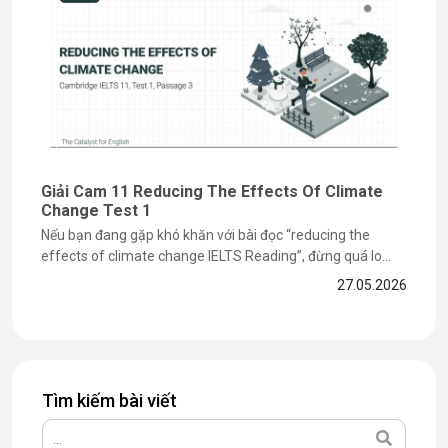
Giải Cam 11 Reducing The Effects Of Climate
Change Test 1
Nếu bạn đang gặp khó khăn với bài đọc “reducing the
effects of climate change IELTS Reading”, đừng quá lo
lắng vì đây là dạng bài dễ khiến nhiều bạn mất điểm ở phần
27.05.2026
paraphrase và matching information. Trong bài viết dưới
đây, The Catalyst for English sẽ cùng bạn...
Tìm kiếm bài viết