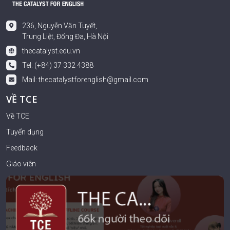
236, Nguyễn Văn Tuyết,
Trung Liệt, Đống Đa, Hà Nội
thecatalyst.edu.vn
Tel: (+84) 37 332 4388
Mail:
thecatalystforenglish@gmail.com
VỀ TCE
Về TCE
Tuyển dụng
Feedback
Giáo viên