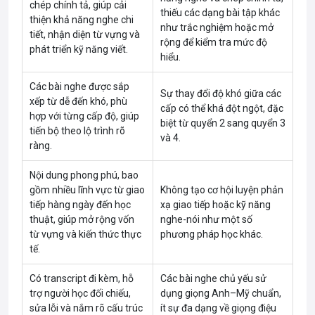
chép chính tả, giúp cải
thiếu các dạng bài tập khác
thiện khả năng nghe chi
như trắc nghiệm hoặc mở
tiết, nhận diện từ vựng và
rộng để kiểm tra mức độ
phát triển kỹ năng viết.
hiểu.
Các bài nghe được sắp
Sự thay đổi độ khó giữa các
xếp từ dễ đến khó, phù
cấp có thể khá đột ngột, đặc
hợp với từng cấp độ, giúp
biệt từ quyển 2 sang quyển 3
tiến bộ theo lộ trình rõ
và 4.
ràng.
Nội dung phong phú, bao
gồm nhiều lĩnh vực từ giao
Không tạo cơ hội luyện phản
tiếp hàng ngày đến học
xạ giao tiếp hoặc kỹ năng
thuật, giúp mở rộng vốn
nghe-nói như một số
từ vựng và kiến thức thực
phương pháp học khác.
tế.
Có transcript đi kèm, hỗ
Các bài nghe chủ yếu sử
trợ người học đối chiếu,
dụng giọng Anh–Mỹ chuẩn,
sửa lỗi và nắm rõ cấu trúc
ít sự đa dạng về giọng điệu