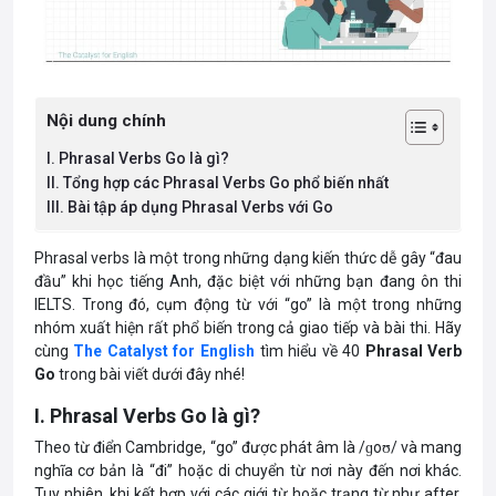
Nội dung chính
I. Phrasal Verbs Go là gì?
II. Tổng hợp các Phrasal Verbs Go phổ biến nhất
III. Bài tập áp dụng Phrasal Verbs với Go
Phrasal verbs là một trong những dạng kiến thức dễ gây “đau
đầu” khi học tiếng Anh, đặc biệt với những bạn đang ôn thi
IELTS. Trong đó, cụm động từ với “go” là một trong những
nhóm xuất hiện rất phổ biến trong cả giao tiếp và bài thi. Hãy
cùng
The Catalyst for English
tìm hiểu về 40
Phrasal Verb
Go
trong bài viết dưới đây nhé!
I. Phrasal Verbs Go là gì?
Theo từ điển Cambridge, “go” được phát âm là /ɡoʊ/ và mang
nghĩa cơ bản là “đi” hoặc di chuyển từ nơi này đến nơi khác.
Tuy nhiên, khi kết hợp với các giới từ hoặc trạng từ như after,