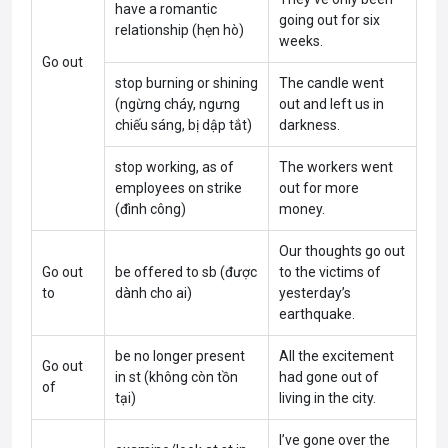
have a romantic
going out for six
relationship (hẹn hò)
weeks.
Go out
stop burning or shining
The candle went
(ngừng cháy, ngưng
out and left us in
chiếu sáng, bị dập tắt)
darkness.
stop working, as of
The workers went
employees on strike
out for more
(đình công)
money.
Our thoughts go out
Go out
be offered to sb (được
to the victims of
to
dành cho ai)
yesterday’s
earthquake.
be no longer present
All the excitement
Go out
in st (không còn tồn
had gone out of
of
tại)
living in the city.
I’ve gone over the