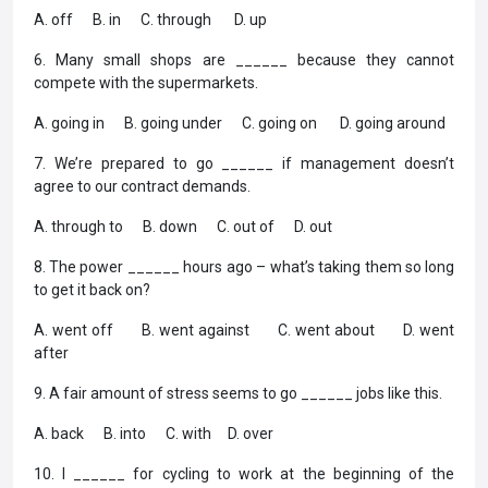
A. off B. in C. through D. up
6. Many small shops are ______ because they cannot
compete with the supermarkets.
A. going in B. going under C. going on D. going around
7. We’re prepared to go ______ if management doesn’t
agree to our contract demands.
A. through to B. down C. out of D. out
8. The power ______ hours ago – what’s taking them so long
to get it back on?
A. went off B. went against C. went about D. went
after
9. A fair amount of stress seems to go ______ jobs like this.
A. back B. into C. with D. over
10. I ______ for cycling to work at the beginning of the