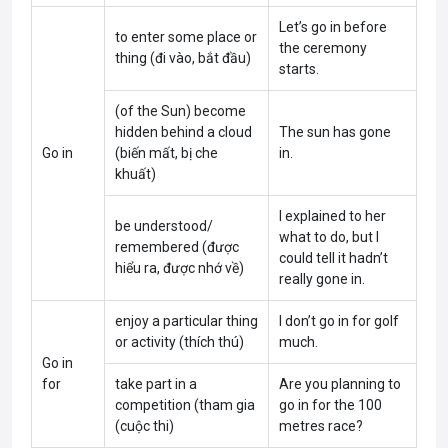
Let’s go in before
to enter some place or
the ceremony
thing (đi vào, bắt đầu)
starts.
(of the Sun) become
hidden behind a cloud
The sun has gone
Go in
(biến mất, bị che
in.
khuất)
I explained to her
be understood/
what to do, but I
remembered (được
could tell it hadn’t
hiểu ra, được nhớ về)
really gone in.
enjoy a particular thing
I don’t go in for golf
or activity (thích thú)
much.
Go in
for
take part in a
Are you planning to
competition (tham gia
go in for the 100
(cuộc thi)
metres race?