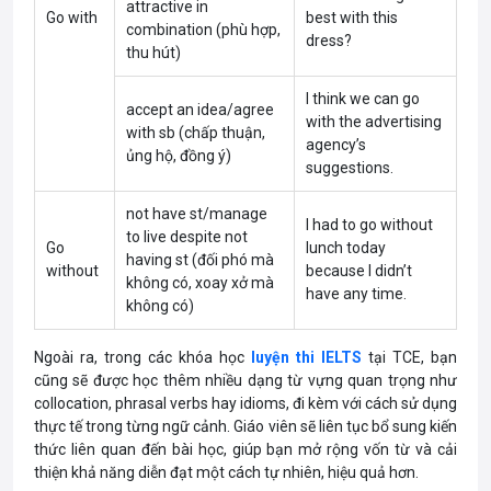
attractive in
Go with
best with this
combination (phù hợp,
dress?
thu hút)
I think we can go
accept an idea/agree
with the advertising
with sb (chấp thuận,
agency’s
ủng hộ, đồng ý)
suggestions.
not have st/manage
I had to go without
to live despite not
Go
lunch today
having st (đối phó mà
without
because I didn’t
không có, xoay xở mà
have any time.
không có)
Ngoài ra, trong các khóa học
luyện thi IELTS
tại TCE, bạn
cũng sẽ được học thêm nhiều dạng từ vựng quan trọng như
collocation, phrasal verbs hay idioms, đi kèm với cách sử dụng
thực tế trong từng ngữ cảnh. Giáo viên sẽ liên tục bổ sung kiến
thức liên quan đến bài học, giúp bạn mở rộng vốn từ và cải
thiện khả năng diễn đạt một cách tự nhiên, hiệu quả hơn.