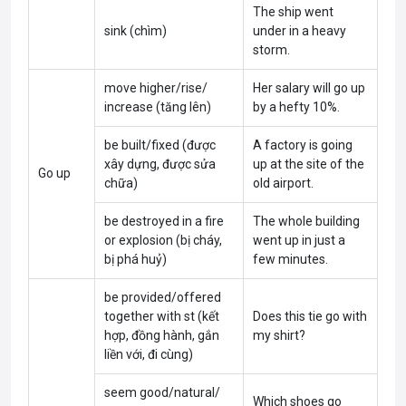
The ship went
sink (chìm)
under in a heavy
storm.
move higher/rise/
Her salary will go up
increase (tăng lên)
by a hefty 10%.
be built/fixed (được
A factory is going
xây dựng, được sửa
up at the site of the
Go up
chữa)
old airport.
be destroyed in a fire
The whole building
or explosion (bị cháy,
went up in just a
bị phá huỷ)
few minutes.
be provided/offered
together with st (kết
Does this tie go with
hợp, đồng hành, gắn
my shirt?
liền với, đi cùng)
seem good/natural/
Which shoes go