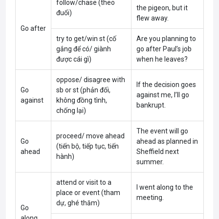
follow/chase (theo
the pigeon, but it
đuổi)
flew away.
Go after
try to get/win st (cố
Are you planning to
gắng để có/ giành
go after Paul’s job
được cái gì)
when he leaves?
oppose/ disagree with
If the decision goes
Go
sb or st (phản đối,
against me, I’ll go
against
không đồng tình,
bankrupt.
chống lại)
The event will go
proceed/ move ahead
Go
ahead as planned in
(tiến bộ, tiếp tục, tiến
ahead
Sheffield next
hành)
summer.
attend or visit to a
I went along to the
place or event (tham
meeting.
dự, ghé thăm)
Go
along