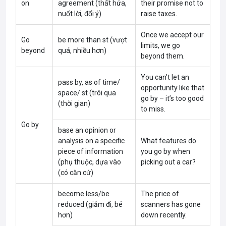
on
agreement (thất hứa,
their promise not to
nuốt lời, đổi ý)
raise taxes.
Once we accept our
Go
be more than st (vượt
limits, we go
beyond
quá, nhiều hơn)
beyond them.
You can’t let an
pass by, as of time/
opportunity like that
space/ st (trôi qua
go by – it’s too good
(thời gian)
to miss.
Go by
base an opinion or
analysis on a specific
What features do
piece of information
you go by when
(phụ thuộc, dựa vào
picking out a car?
(có căn cứ)
become less/be
The price of
reduced (giảm đi, bé
scanners has gone
hơn)
down recently.