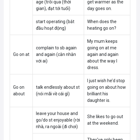
age (trôi qua (thời
get warmer as the
gian), đạt tới tuổi)
day goes on.
start operating (bắt
When does the
đầu hoạt động)
heating go on?
My mum keeps
complain to sb again
going on at me
Go on at
and again (cằn nhằn
again and again
với ai)
about the way I
dress.
I just wish he’d stop
Go on
talk endlessly about st
going on about how
about
(nói mãi về cái gì)
brilliant his
daughter is.
leave your house and
She likes to go out
go/do st enjoyable (rời
at the weekend.
nhà, ra ngoài (đi chơi)
They’ve only been