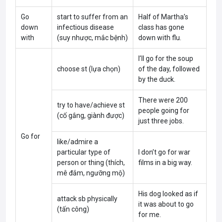
Go
start to suffer from an
Half of Martha’s
down
infectious disease
class has gone
with
(suy nhược, mắc bệnh)
down with flu.
I’ll go for the soup
choose st (lựa chọn)
of the day, followed
by the duck.
There were 200
try to have/achieve st
people going for
(cố gắng, giành được)
just three jobs.
Go for
like/admire a
particular type of
I don’t go for war
person or thing (thích,
films in a big way.
mê đắm, ngưỡng mộ)
His dog looked as if
attack sb physically
it was about to go
(tấn công)
for me.