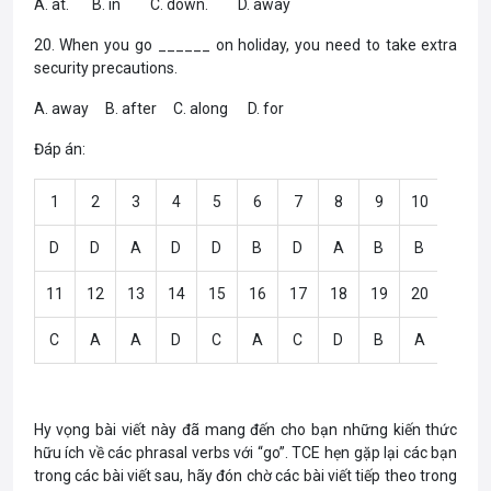
A. at. B. in C. down. D. away
20. When you go ______ on holiday, you need to take extra
security precautions.
A. away B. after C. along D. for
Đáp án:
1
2
3
4
5
6
7
8
9
10
D
D
A
D
D
B
D
A
B
B
11
12
13
14
15
16
17
18
19
20
C
A
A
D
C
A
C
D
B
A
Hy vọng bài viết này đã mang đến cho bạn những kiến thức
hữu ích về các phrasal verbs với “go”. TCE hẹn gặp lại các bạn
trong các bài viết sau, hãy đón chờ các bài viết tiếp theo trong