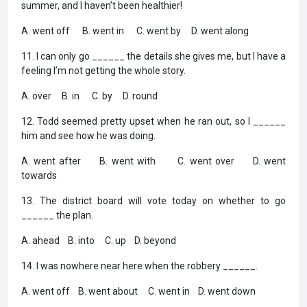
summer, and I haven’t been healthier!
A. went off B. went in C. went by D. went along
11. I can only go ______ the details she gives me, but I have a
feeling I’m not getting the whole story.
A. over B. in C. by D. round
12. Todd seemed pretty upset when he ran out, so I ______
him and see how he was doing.
A. went after B. went with C. went over D. went
towards
13. The district board will vote today on whether to go
______ the plan.
A. ahead B. into C. up D. beyond
14. I was nowhere near here when the robbery ______.
A. went off B. went about C. went in D. went down