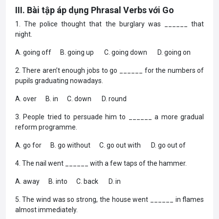
III. Bài tập áp dụng Phrasal Verbs với Go
1. The police thought that the burglary was ______ that
night.
A. going off B. going up C. going down D. going on
2. There aren’t enough jobs to go ______ for the numbers of
pupils graduating nowadays.
A. over B. in C. down D. round
3. People tried to persuade him to ______ a more gradual
reform programme.
A. go for B. go without C. go out with D. go out of
4. The nail went ______ with a few taps of the hammer.
A. away B. into C. back D. in
5. The wind was so strong, the house went ______ in flames
almost immediately.