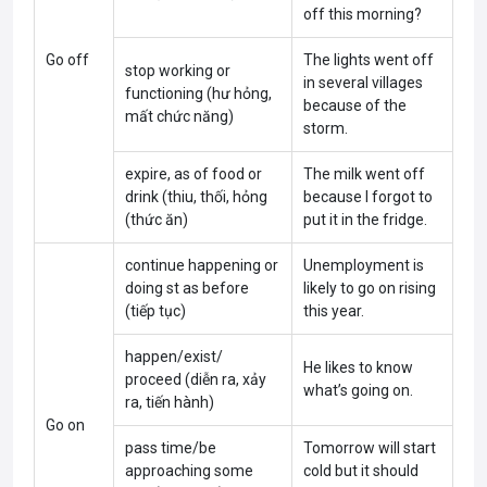
off this morning?
Go off
The lights went off
stop working or
in several villages
functioning (hư hỏng,
because of the
mất chức năng)
storm.
expire, as of food or
The milk went off
drink (thiu, thối, hỏng
because I forgot to
(thức ăn)
put it in the fridge.
continue happening or
Unemployment is
doing st as before
likely to go on rising
(tiếp tục)
this year.
happen/exist/
He likes to know
proceed (diễn ra, xảy
what’s going on.
ra, tiến hành)
Go on
pass time/be
Tomorrow will start
approaching some
cold but it should