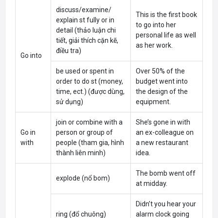
discuss/examine/
This is the first book
explain st fully or in
to go into her
detail (thảo luận chi
personal life as well
tiết, giải thích cặn kẽ,
as her work.
điều tra)
Go into
be used or spent in
Over 50% of the
order to do st (money,
budget went into
time, ect.) (được dùng,
the design of the
sử dụng)
equipment.
join or combine with a
She’s gone in with
Go in
person or group of
an ex-colleague on
with
people (tham gia, hình
a new restaurant
thành liên minh)
idea.
The bomb went off
explode (nổ bom)
at midday.
Didn’t you hear your
ring (đổ chuông)
alarm clock going