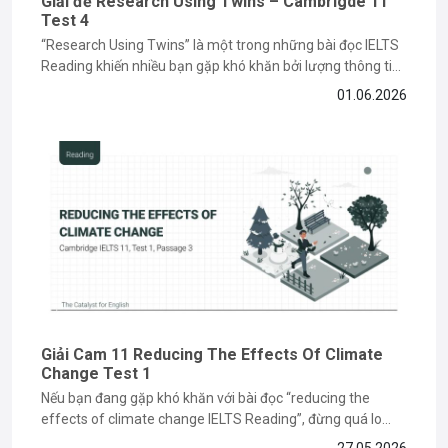
Giải đề Research Using Twins – Cambrigde 11
Test 4
“Research Using Twins” là một trong những bài đọc IELTS
Reading khiến nhiều bạn gặp khó khăn bởi lượng thông tin
học thuật và các dạng câu hỏi paraphrase phức tạp. Tuy
01.06.2026
nhiên, nếu nắm được cách đọc hiểu và xác định keyword
đúng cách, bạn hoàn toàn có thể...
Giải Cam 11 Reducing The Effects Of Climate
Change Test 1
Nếu bạn đang gặp khó khăn với bài đọc “reducing the
effects of climate change IELTS Reading”, đừng quá lo
lắng vì đây là dạng bài dễ khiến nhiều bạn mất điểm ở phần
27.05.2026