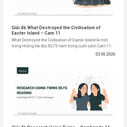
Giải đề What Destroyed the Civilisation of
Easter Island – Cam 11
What Destroyed the Civilisation of Easter Island là một
trong những bài đọc IELTS nằm trong cuốn sách Cam 11
về chủ đề lịch sử và môi trường, đòi hỏi bạn phải có kỹ năng
03.06.2026
paraphrase và tìm keyword chính xác. Nếu bạn vẫn đang
gặp khó khăn khi làm...