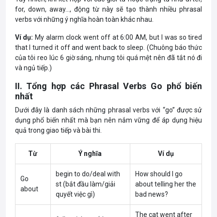
for, down, away…, động từ này sẽ tạo thành nhiều phrasal
verbs với những ý nghĩa hoàn toàn khác nhau.
Ví dụ:
My alarm clock went off at 6:00 AM, but I was so tired
that I turned it off and went back to sleep. (Chuông báo thức
của tôi reo lúc 6 giờ sáng, nhưng tôi quá mệt nên đã tắt nó đi
và ngủ tiếp.)
II. Tổng hợp các Phrasal Verbs Go phổ biến
nhất
Dưới đây là danh sách những phrasal verbs với “go” được sử
dụng phổ biến nhất mà bạn nên nắm vững để áp dụng hiệu
quả trong giao tiếp và bài thi.
Từ
Ý nghĩa
Ví dụ
begin to do/deal with
How should I go
Go
st (bắt đầu làm/giải
about telling her the
about
quyết việc gì)
bad news?
The cat went after