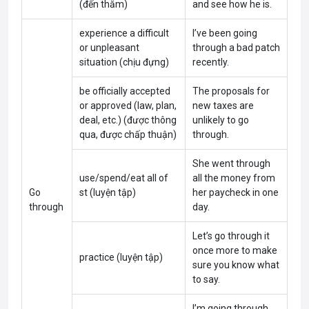
(đến thăm)
and see how he is.
experience a difficult
I’ve been going
or unpleasant
through a bad patch
situation (chịu đựng)
recently.
be officially accepted
The proposals for
or approved (law, plan,
new taxes are
deal, etc.) (được thông
unlikely to go
qua, được chấp thuận)
through.
She went through
use/spend/eat all of
all the money from
Go
st (luyện tập)
her paycheck in one
through
day.
Let’s go through it
once more to make
practice (luyện tập)
sure you know what
to say.
I’m going through