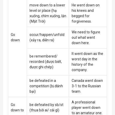
move down to a lower
He went down on
level or place (hạ
his knees and
xuống, chìm xuống, lặn
begged for
(Mặt Trời)
forgiveness.
We need to figure
Go
occur/happen/unfold
out what went
down
(xảy ra, diễn ra)
down here.
It went down as the
be remembered/
worst day in the
recorded (được biết,
history of the
được ghi chép)
company.
be defeated in a
Canada went down
competition (bị đánh
3-1 to the Russian
bại)
team.
A professional
Go
be defeated by sb/st
player went down
down to
(thua bởi ai/ cái gì)
to an amateur one.