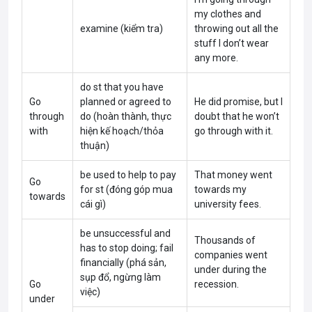
my clothes and
examine (kiểm tra)
throwing out all the
stuff I don’t wear
any more.
do st that you have
Go
planned or agreed to
He did promise, but I
through
do (hoàn thành, thực
doubt that he won’t
with
hiện kế hoạch/thỏa
go through with it.
thuận)
be used to help to pay
That money went
Go
for st (đóng góp mua
towards my
towards
cái gì)
university fees.
be unsuccessful and
Thousands of
has to stop doing; fail
companies went
financially (phá sản,
under during the
sụp đổ, ngừng làm
Go
recession.
việc)
under