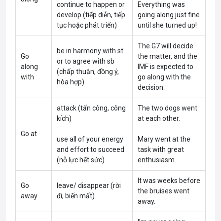
continue to happen or
Everything was
develop (tiếp diễn, tiếp
going along just fine
tục hoặc phát triển)
until she turned up!
The G7 will decide
be in harmony with st
Go
the matter, and the
or to agree with sb
along
IMF is expected to
(chấp thuận, đồng ý,
with
go along with the
hòa hợp)
decision.
attack (tấn công, công
The two dogs went
kích)
at each other.
Go at
use all of your energy
Mary went at the
and effort to succeed
task with great
(nỗ lực hết sức)
enthusiasm.
It was weeks before
Go
leave/ disappear (rời
the bruises went
away
đi, biến mất)
away.