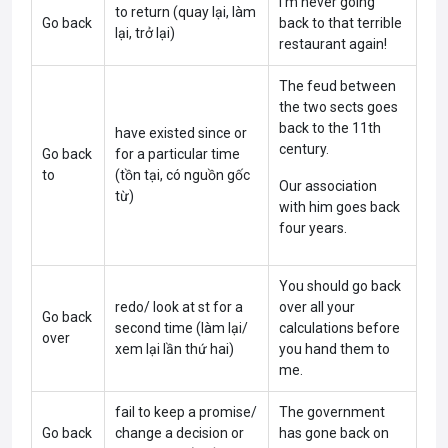
I’m never going
to return (quay lại, làm
Go back
back to that terrible
lại, trở lại)
restaurant again!
The feud between
the two sects goes
back to the 11th
have existed since or
century.
Go back
for a particular time
to
(tồn tại, có nguồn gốc
Our association
từ)
with him goes back
four years.
You should go back
redo/ look at st for a
over all your
Go back
second time (làm lại/
calculations before
over
xem lại lần thứ hai)
you hand them to
me.
fail to keep a promise/
The government
Go back
change a decision or
has gone back on