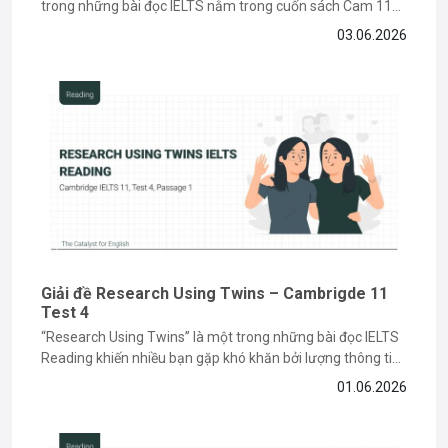
trong những bài đọc IELTS nằm trong cuốn sách Cam 11
về chủ đề lịch sử và môi trường, đòi hỏi bạn phải có kỹ năng
03.06.2026
paraphrase và tìm keyword chính xác. Nếu bạn vẫn đang
gặp khó khăn khi làm...
Giải đề Research Using Twins – Cambrigde 11
Test 4
“Research Using Twins” là một trong những bài đọc IELTS
Reading khiến nhiều bạn gặp khó khăn bởi lượng thông tin
học thuật và các dạng câu hỏi paraphrase phức tạp. Tuy
01.06.2026
nhiên, nếu nắm được cách đọc hiểu và xác định keyword
đúng cách, bạn hoàn toàn có thể...