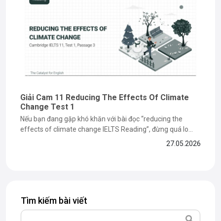
Giải Cam 11 Reducing The Effects Of Climate
Change Test 1
Nếu bạn đang gặp khó khăn với bài đọc “reducing the
effects of climate change IELTS Reading”, đừng quá lo
lắng vì đây là dạng bài dễ khiến nhiều bạn mất điểm ở phần
27.05.2026
paraphrase và matching information. Trong bài viết dưới
đây, The Catalyst for English sẽ cùng bạn...
Tìm kiếm bài viết