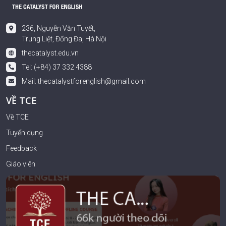
236, Nguyễn Văn Tuyết,
Trung Liệt, Đống Đa, Hà Nội
thecatalyst.edu.vn
Tel: (+84) 37 332 4388
Mail:
thecatalystforenglish@gmail.com
VỀ TCE
Về TCE
Tuyển dụng
Feedback
Giáo viên