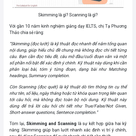
Skimming là gì? Scanning là gì?
Với gần 10 năm kinh nghiệm giảng dạy IELTS, chị Tạ Phương
Thảo chia sẻ rằng:
“Skimming (đọc lướt) là kỹ thuật đọc nhanh để nắm tổng quan
nội dung, giúp hiểu chủ đề chung mà không đọc chi tiết từng
câu. Bạn cần đọc tiêu đề, câu mở đầu/cuối đoạn văn và một
số phần nổi bật để xác định ý chính. Kỹ thuật này dùng khi cần
phân loại bài, tóm ý từng đoạn, dạng bài như Matching
headings, Summary completion.
Còn Scanning (đọc quét) là kỹ thuật dò tìm thông tin cụ thể
như tên, số liệu, ngày tháng hoặc từ khóa quan trọng liên quan
tới câu hỏi, mà không đọc toàn bộ nội dung. Kỹ thuật này
dùng để trả lời câu hỏi chi tiết như True/False/Not Given,
Short-answer questions, Sentence completion.”
Tóm lại,
Skimming and Scanning
là sự kết hợp giữa hai kỹ
năng: Skimming giúp bạn lướt nhanh xác định vị trí ý chính,