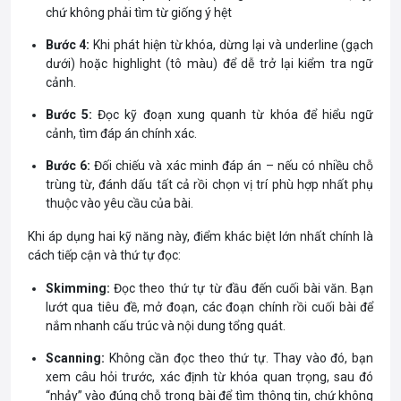
chứ không phải tìm từ giống ý hệt
Bước 4:
Khi phát hiện từ khóa, dừng lại và underline (gạch
dưới) hoặc highlight (tô màu) để dễ trở lại kiểm tra ngữ
cảnh.
Bước 5:
Đọc kỹ đoạn xung quanh từ khóa để hiểu ngữ
cảnh, tìm đáp án chính xác.
Bước 6:
Đối chiếu và xác minh đáp án – nếu có nhiều chỗ
trùng từ, đánh dấu tất cả rồi chọn vị trí phù hợp nhất phụ
thuộc vào yêu cầu của bài.
Khi áp dụng hai kỹ năng này, điểm khác biệt lớn nhất chính là
cách tiếp cận và thứ tự đọc:
Skimming:
Đọc theo thứ tự từ đầu đến cuối bài văn. Bạn
lướt qua tiêu đề, mở đoạn, các đoạn chính rồi cuối bài để
nắm nhanh cấu trúc và nội dung tổng quát.
Scanning:
Không cần đọc theo thứ tự. Thay vào đó, bạn
xem câu hỏi trước, xác định từ khóa quan trọng, sau đó
“nhảy” vào đúng chỗ trong bài để tìm thông tin, chứ không