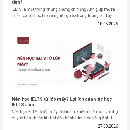
tiền?
IELTS là một trong những chứng chỉ tiếng Anh giúp mở ra
nhiều cơ hội học tập và nghề nghiệp trong tương lai. Tuy
nhiên, chi phí học IELTS thường khiến nhiều bạn băn khoăn,
18.05.2026
đặc biệt với những người mới bắt đầu và có ngân sách hạn
chế. Trên...
Nên học IELTS từ lớp mấy? Lợi ích của việc học
IELTS sớm
Nên học IELTS từ lớp mấy là câu hỏi khiến nhiều bạn và phụ
huynh băn khoăn khi bắt đầu hành trình học tiếng Anh. Học
sớm có lợi thế, nhưng học đúng thời điểm mới là yếu tố
27.03.2026
quyết định hiệu quả. Trong bài viết dưới đây, The Catalyst...