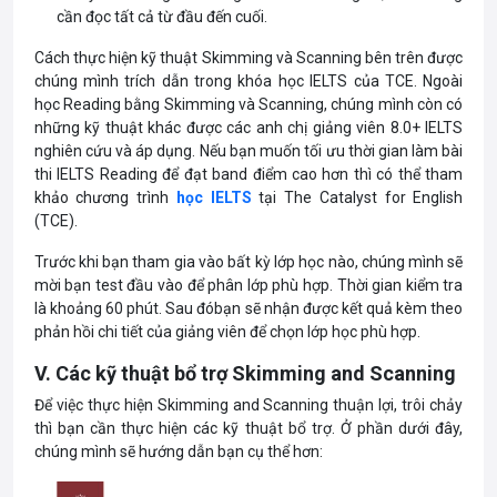
cần đọc tất cả từ đầu đến cuối.
Cách thực hiện kỹ thuật Skimming và Scanning bên trên được
chúng mình trích dẫn trong khóa học IELTS của TCE. Ngoài
học Reading bằng Skimming và Scanning, chúng mình còn có
những kỹ thuật khác được các anh chị giảng viên 8.0+ IELTS
nghiên cứu và áp dụng. Nếu bạn muốn tối ưu thời gian làm bài
thi IELTS Reading để đạt band điểm cao hơn thì có thể tham
khảo chương trình
học IELTS
tại The Catalyst for English
(TCE).
Trước khi bạn tham gia vào bất kỳ lớp học nào, chúng mình sẽ
mời bạn test đầu vào để phân lớp phù hợp. Thời gian kiểm tra
là khoảng 60 phút. Sau đóbạn sẽ nhận được kết quả kèm theo
phản hồi chi tiết của giảng viên để chọn lớp học phù hợp.
V. Các kỹ thuật bổ trợ Skimming and Scanning
Để việc thực hiện Skimming and Scanning thuận lợi, trôi chảy
thì bạn cần thực hiện các kỹ thuật bổ trợ. Ở phần dưới đây,
chúng mình sẽ hướng dẫn bạn cụ thể hơn: