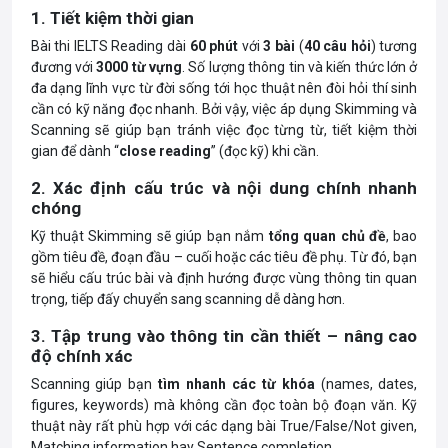
1. Tiết kiệm thời gian
Bài thi IELTS Reading dài
60 phút
với
3 bài
(
40 câu
hỏi
) tương
đương với
3000 từ vựng
. Số lượng thông tin và kiến thức lớn ở
đa dạng lĩnh vực từ đời sống tới học thuật nên đòi hỏi thí sinh
cần có kỹ năng đọc nhanh. Bởi vậy, việc áp dụng Skimming và
Scanning sẽ giúp bạn tránh việc đọc từng từ, tiết kiệm thời
gian để dành “
close reading
” (đọc kỹ) khi cần.
2. Xác định cấu trúc và nội dung chính nhanh
chóng
Kỹ thuật Skimming sẽ giúp bạn nắm
tổng quan chủ đề
, bao
gồm tiêu đề, đoạn đầu – cuối hoặc các tiêu đề phụ. Từ đó, bạn
sẽ hiểu cấu trúc bài và định hướng được vùng thông tin quan
trọng, tiếp đấy chuyển sang scanning dễ dàng hơn.
3. Tập trung vào thông tin cần thiết – nâng cao
độ chính xác
Scanning giúp bạn
tìm nhanh các từ khóa
(names, dates,
figures, keywords) mà không cần đọc toàn bộ đoạn văn. Kỹ
thuật này rất phù hợp với các dạng bài True/False/Not given,
Matching information hay Sentence completion.