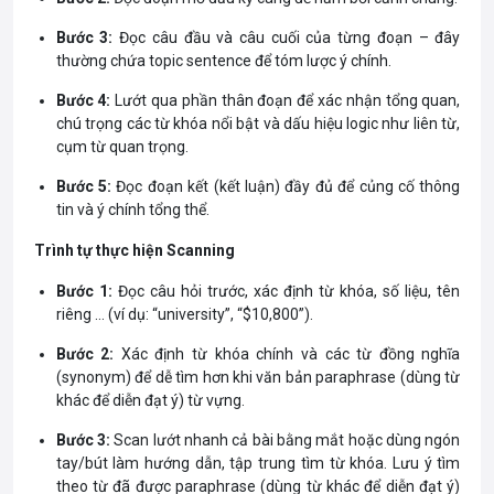
Bước 3:
Đọc câu đầu và câu cuối của từng đoạn – đây
thường chứa topic sentence để tóm lược ý chính.
Bước 4:
Lướt qua phần thân đoạn để xác nhận tổng quan,
chú trọng các từ khóa nổi bật và dấu hiệu logic như liên từ,
cụm từ quan trọng.
Bước 5:
Đọc đoạn kết (kết luận) đầy đủ để củng cố thông
tin và ý chính tổng thể.
Trình tự thực hiện Scanning
Bước 1:
Đọc câu hỏi trước, xác định từ khóa, số liệu, tên
riêng … (ví dụ: “university”, “$10,800”).
Bước 2:
Xác định từ khóa chính và các từ đồng nghĩa
(synonym) để dễ tìm hơn khi văn bản paraphrase (dùng từ
khác để diễn đạt ý) từ vựng.
Bước 3:
Scan lướt nhanh cả bài bằng mắt hoặc dùng ngón
tay/bút làm hướng dẫn, tập trung tìm từ khóa. Lưu ý tìm
theo từ đã được paraphrase (dùng từ khác để diễn đạt ý)