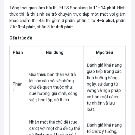
Tổng
thời gian làm bài thi
IELTS Speaking là
11–14 phút
. Hình
thức thi là thí sinh sẽ trò chuyện trực tiếp một một với giám
khảo chấm thi. Bài thi gồm 3 phần, phần 1 từ
4–5 phút
, phần
2 từ
3–4 phút
, phần 3 từ
4–5 phút
.
Cấu trúc đề
Phần
Nội dung
Mục tiêu
Đánh giá khả năng
giao tiếp trong các
Giới thiệu bản thân và trả
tình huống hàng
lời các câu hỏi về những
Phần
ngày, sử dụng từ
chủ đề quen thuộc như:
1
vựng và ngữ pháp
quê hương, gia đình, công
cơ bản một cách
việc, học tập, sở thích.
tự nhiên và lưu
loát.
Nhận một thẻ chủ đề (cue
Đánh giá khả năng
card) với một chủ đề cụ thể
tổ chức ý tưởng,
và 3–4 gợi ý. Thí sinh có 1