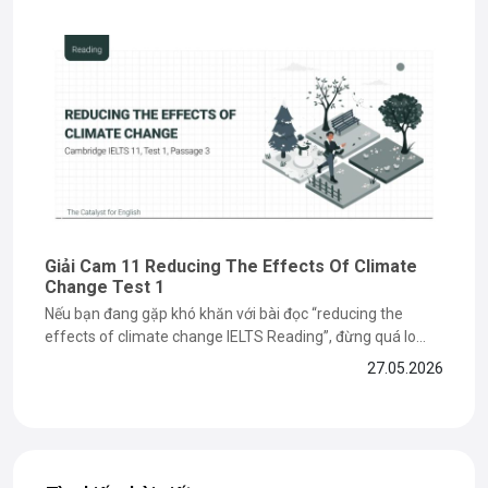
đúng cách, bạn hoàn toàn có thể...
Giải Cam 11 Reducing The Effects Of Climate
Change Test 1
Nếu bạn đang gặp khó khăn với bài đọc “reducing the
effects of climate change IELTS Reading”, đừng quá lo
lắng vì đây là dạng bài dễ khiến nhiều bạn mất điểm ở phần
27.05.2026
paraphrase và matching information. Trong bài viết dưới
đây, The Catalyst for English sẽ cùng bạn...