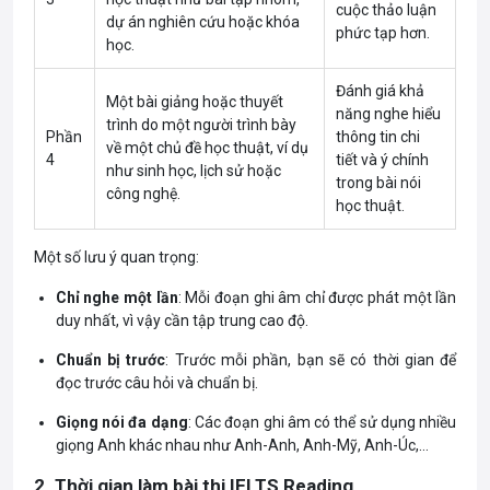
cuộc thảo luận
dự án nghiên cứu hoặc khóa
phức tạp hơn.
học.
Đánh giá khả
Một bài giảng hoặc thuyết
năng nghe hiểu
trình do một người trình bày
Phần
thông tin chi
về một chủ đề học thuật, ví dụ
4
tiết và ý chính
như sinh học, lịch sử hoặc
trong bài nói
công nghệ.
học thuật.
Một số lưu ý quan trọng:
Chỉ nghe một lần
: Mỗi đoạn ghi âm chỉ được phát một lần
duy nhất, vì vậy cần tập trung cao độ.
Chuẩn bị trước
: Trước mỗi phần, bạn sẽ có thời gian để
đọc trước câu hỏi và chuẩn bị.
Giọng nói đa dạng
: Các đoạn ghi âm có thể sử dụng nhiều
giọng Anh khác nhau như Anh-Anh, Anh-Mỹ, Anh-Úc,…
2. Thời gian làm bài thi IELTS Reading