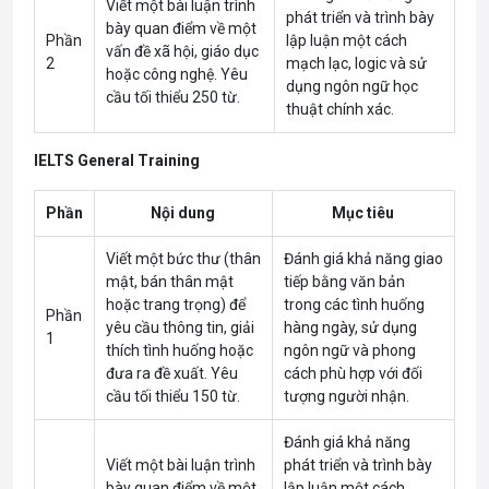
Viết một bài luận trình
phát triển và trình bày
bày quan điểm về một
Phần
lập luận một cách
vấn đề xã hội, giáo dục
2
mạch lạc, logic và sử
hoặc công nghệ. Yêu
dụng ngôn ngữ học
cầu tối thiểu 250 từ.
thuật chính xác.
IELTS General Training
Phần
Nội dung
Mục tiêu
Viết một bức thư (thân
Đánh giá khả năng giao
mật, bán thân mật
tiếp bằng văn bản
hoặc trang trọng) để
trong các tình huống
Phần
yêu cầu thông tin, giải
hàng ngày, sử dụng
1
thích tình huống hoặc
ngôn ngữ và phong
đưa ra đề xuất. Yêu
cách phù hợp với đối
cầu tối thiểu 150 từ.
tượng người nhận.
Đánh giá khả năng
Viết một bài luận trình
phát triển và trình bày
bày quan điểm về một
lập luận một cách