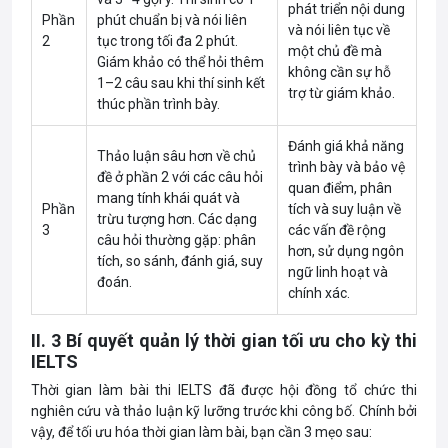
phát triển nội dung
Phần
phút chuẩn bị và nói liên
và nói liên tục về
2
tục trong tối đa 2 phút.
một chủ đề mà
Giám khảo có thể hỏi thêm
không cần sự hỗ
1–2 câu sau khi thí sinh kết
trợ từ giám khảo.
thúc phần trình bày.
Đánh giá khả năng
Thảo luận sâu hơn về chủ
trình bày và bảo vệ
đề ở phần 2 với các câu hỏi
quan điểm, phân
mang tính khái quát và
Phần
tích và suy luận về
trừu tượng hơn. Các dạng
3
các vấn đề rộng
câu hỏi thường gặp: phân
hơn, sử dụng ngôn
tích, so sánh, đánh giá, suy
ngữ linh hoạt và
đoán.
chính xác.
II. 3 Bí quyết quản lý thời gian tối ưu cho kỳ thi
IELTS
Thời gian làm bài thi
IELTS đã được hội đồng tổ chức thi
nghiên cứu và thảo luận kỹ lưỡng trước khi công bố. Chính bởi
vậy, để tối ưu hóa thời gian làm bài, bạn cần 3 mẹo sau: