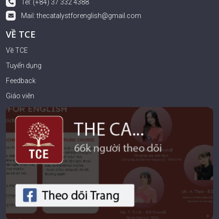
Tel: (+84) 37 332 4388
Mail:
thecatalystforenglish@gmail.com
VỀ TCE
Về TCE
Tuyển dụng
Feedback
Giáo viên