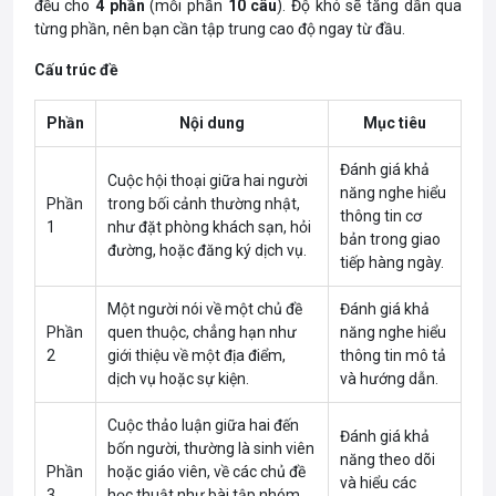
đều cho
4 phần
(mỗi phần
10 câu
). Độ khó sẽ tăng dần qua
từng phần, nên bạn cần tập trung cao độ ngay từ đầu.
Cấu trúc đề
Phần
Nội dung
Mục tiêu
Đánh giá khả
Cuộc hội thoại giữa hai người
năng nghe hiểu
Phần
trong bối cảnh thường nhật,
thông tin cơ
1
như đặt phòng khách sạn, hỏi
bản trong giao
đường, hoặc đăng ký dịch vụ.
tiếp hàng ngày.
Một người nói về một chủ đề
Đánh giá khả
Phần
quen thuộc, chẳng hạn như
năng nghe hiểu
2
giới thiệu về một địa điểm,
thông tin mô tả
dịch vụ hoặc sự kiện.
và hướng dẫn.
Cuộc thảo luận giữa hai đến
Đánh giá khả
bốn người, thường là sinh viên
năng theo dõi
Phần
hoặc giáo viên, về các chủ đề
và hiểu các
3
học thuật như bài tập nhóm,