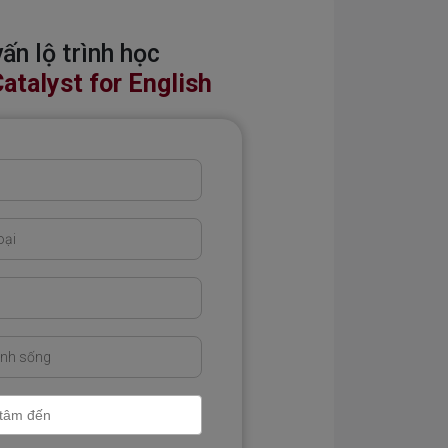
ấn lộ trình học
atalyst for English