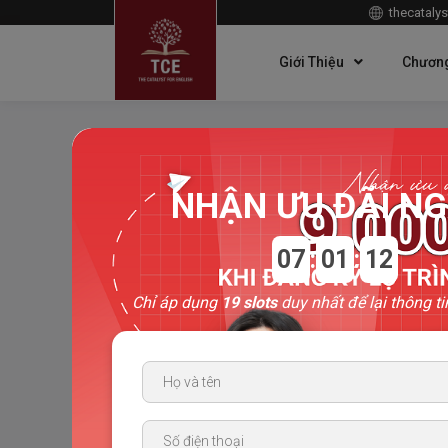
thecatalys
Giới Thiệu
Chương
Trang chủ
>
Sách
>
Cambridge IELTS 10
NHẬN ƯU ĐÃI NG
07
:
01
:
11
Chỉ áp dụng
19 slots
duy nhất để lại thông ti