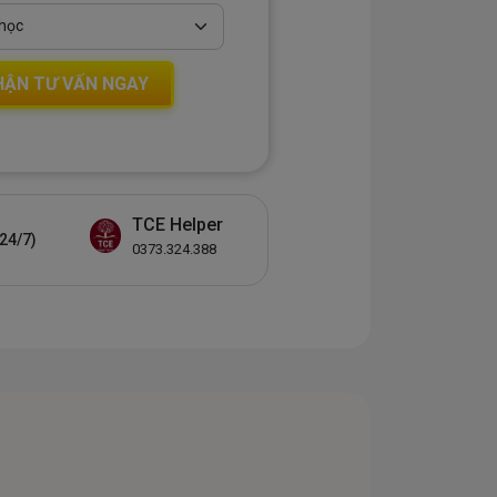
HẬN TƯ VẤN NGAY
TCE Helper
24/7)
0373.324.388