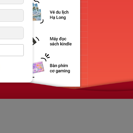
Tác giả: Đại học Cambridge
Số trang: 142 trang
Danh mục sách:
Đang cập 