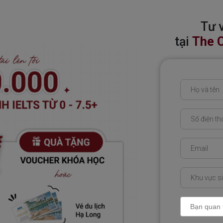
Tư v
tại
The C