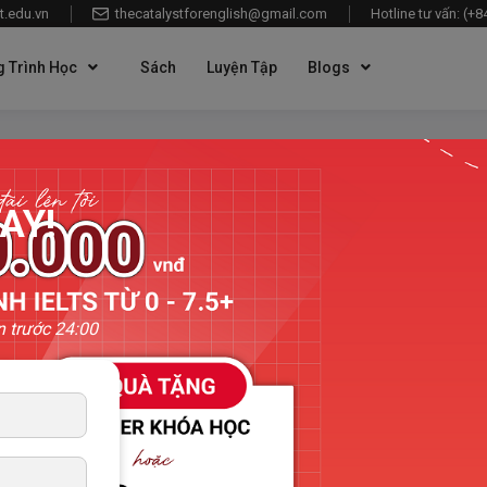
t.edu.vn
thecatalystforenglish@gmail.com
Hotline tư vấn: (+
 Trình Học
Sách
Luyện Tập
Blogs
AY!
Cambridge IELTS 10
Để có thể tận dụng tốt cuốn sách này, ngườ
n trước 24:00
thật vững và ở khoảng trình độ (5.0-6.0+ IEL
Thông tin về sách
Tên sách: Cambridge IELTS 10