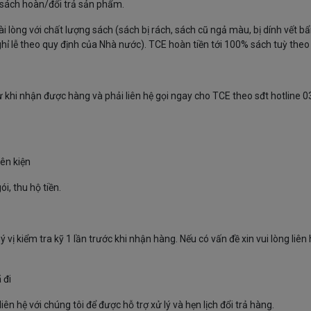
 sách hoàn/đổi trả sản phẩm.
i lòng với chất lượng sách (sách bị rách, sách cũ ngả màu, bị dính vết b
 lễ theo quy định của Nhà nước). TCE hoàn tiền tới 100% sách tuỳ theo 
 khi nhận được hàng và phải liên hệ gọi ngay cho TCE theo sđt hotline 
ên kiện
i, thu hộ tiền.
ị kiểm tra kỹ 1 lần trước khi nhận hàng. Nếu có vấn đề xin vui lòng liên 
 đi
ên hệ với chúng tôi để được hỗ trợ xử lý và hẹn lịch đổi trả hàng.