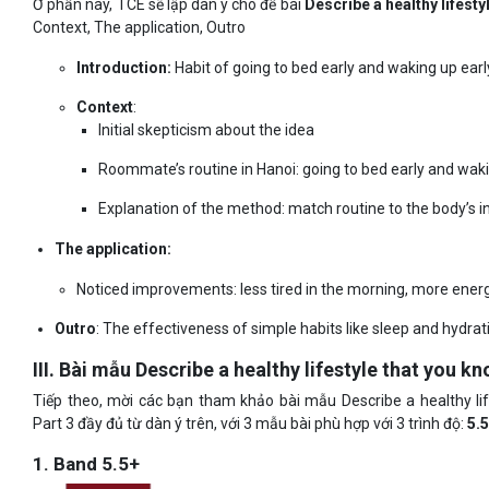
Ở phần này, TCE sẽ lập dàn ý cho đề bài
Describe a healthy lifest
Context, The application, Outro
Introduction:
Habit of going to bed early and waking up earl
Context
:
Initial skepticism about the idea
Roommate’s routine in Hanoi: going to bed early and waki
Explanation of the method: match routine to the body’s i
The application:
Noticed improvements: less tired in the morning, more energ
Outro
: The effectiveness of simple habits like sleep and hydrati
III. Bài mẫu Describe a healthy lifestyle that you kn
Tiếp theo, mời các bạn tham khảo bài mẫu Describe a healthy li
Part 3 đầy đủ từ dàn ý trên, với 3 mẫu bài phù hợp với 3 trình độ:
5.5
1. Band 5.5+