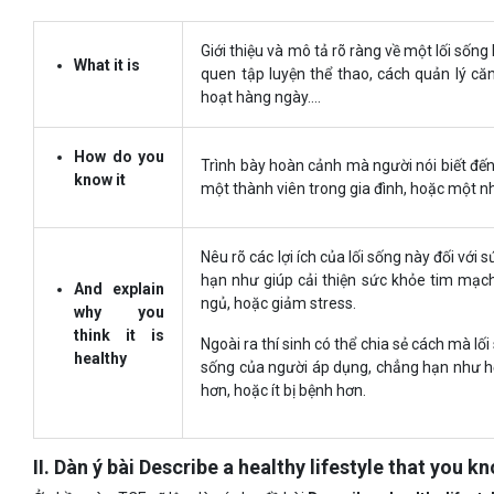
Giới thiệu và mô tả rõ ràng về một lối sống
What it is
quen tập luyện thể thao, cách quản lý căn
hoạt hàng ngày….
How do you
Trình bày hoàn cảnh mà người nói biết đến 
know it
một thành viên trong gia đình, hoặc một n
Nêu rõ các lợi ích của lối sống này đối với 
hạn như giúp cải thiện sức khỏe tim mạch,
And explain
ngủ, hoặc giảm stress.
why you
think it is
Ngoài ra thí sinh có thể chia sẻ cách mà l
healthy
sống của người áp dụng, chẳng hạn như họ
hơn, hoặc ít bị bệnh hơn.
II. Dàn ý bài Describe a healthy lifestyle that you k