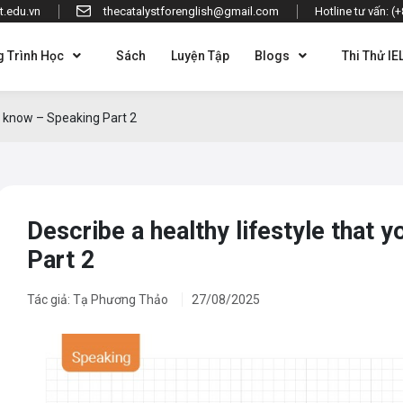
t.edu.vn
thecatalystforenglish@gmail.com
Hotline tư vấn: (
 Trình Học
Sách
Luyện Tập
Blogs
Thi Thử IE
ou know – Speaking Part 2
Describe a healthy lifestyle that 
Part 2
Tác giả: Tạ Phương Thảo
27/08/2025