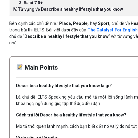
3. Band 7.5+
IV. Từ vựng về Describe a healthy lifestyle that you know
Bên cạnh các chủ đề như
Place, People,
hay
Sport
, chủ đề về
Hea
trong bài thi IELTS. Bài viết dưới đây của
The Catalyst For English
chủ đề “
Describe a healthy lifestyle that you know
” với từ vựng v
nhé.
Main Points
Describe a healthy lifestyle that you know là gì?
Là chủ đề IELTS Speaking yêu cầu mô tả một lối sống lành 
khoa học, ngủ đúng giờ, tập thể dục đều đặn.
Cách trả lời Describe a healthy lifestyle that you know?
Mô tả thói quen lành mạnh, cách bạn biết đến nó và lý do nó tốt
Ví dụ câu trả lời mẫu: