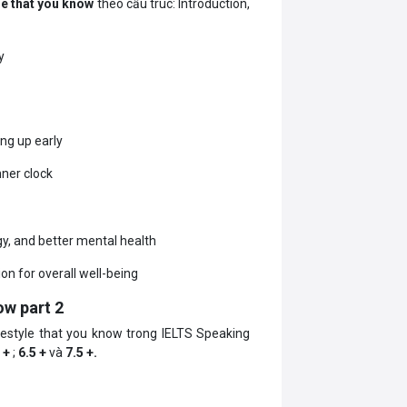
yle that you know
theo cấu trúc: Introduction,
y
ng up early
nner clock
y, and better mental health
on for overall well-being
ow part 2
festyle that you know trong IELTS Speaking
 +
;
6.5 +
và
7.5 +.