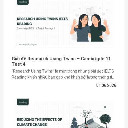
Giải đề Research Using Twins – Cambrigde 11
Test 4
“Research Using Twins” là một trong những bài đọc IELTS
Reading khiến nhiều bạn gặp khó khăn bởi lượng thông tin
học thuật và các dạng câu hỏi paraphrase phức tạp. Tuy
01.06.2026
nhiên, nếu nắm được cách đọc hiểu và xác định keyword
đúng cách, bạn hoàn toàn có thể...