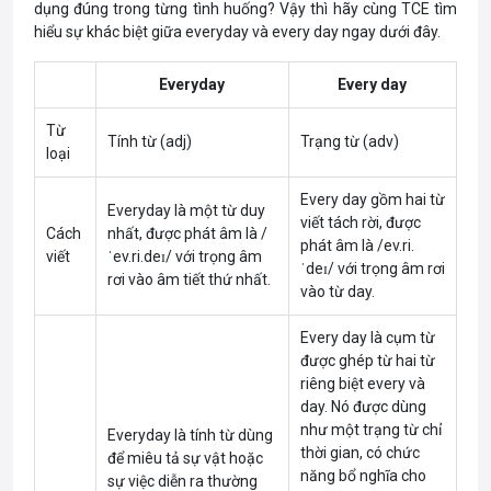
dụng đúng trong từng tình huống? Vậy thì hãy cùng TCE tìm
hiểu sự khác biệt giữa everyday và every day ngay dưới đây.
Everyday
Every day
Từ
Tính từ (adj)
Trạng từ (adv)
loại
Every day gồm hai từ
Everyday là một từ duy
viết tách rời, được
Cách
nhất, được phát âm là /
phát âm là /ev.ri.
viết
ˈev.ri.deɪ/ với trọng âm
ˈdeɪ/ với trọng âm rơi
rơi vào âm tiết thứ nhất.
vào từ day.
Every day là cụm từ
được ghép từ hai từ
riêng biệt every và
day. Nó được dùng
như một trạng từ chỉ
Everyday là tính từ dùng
thời gian, có chức
để miêu tả sự vật hoặc
năng bổ nghĩa cho
sự việc diễn ra thường