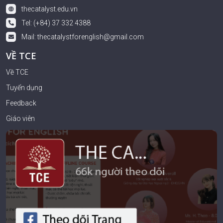
thecatalyst.edu.vn
Tel: (+84) 37 332 4388
Mail:
thecatalystforenglish@gmail.com
VỀ TCE
Về TCE
Tuyển dụng
Feedback
Giáo viên