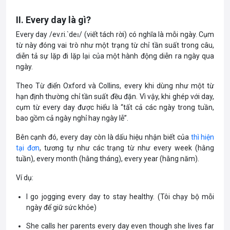
II. Every day là gì?
Every day /ev.ri.`deɪ/ (viết tách rời) có nghĩa là mỗi ngày. Cụm
từ này đóng vai trò như một trạng từ chỉ tần suất trong câu,
diễn tả sự lặp đi lặp lại của một hành động diễn ra ngày qua
ngày.
Theo Từ điển Oxford và Collins, every khi dùng như một từ
hạn định thường chỉ tần suất đều đặn. Vì vậy, khi ghép với day,
cụm từ every day được hiểu là “tất cả các ngày trong tuần,
bao gồm cả ngày nghỉ hay ngày lễ”.
Bên cạnh đó, every day còn là dấu hiệu nhận biết của
thì hiện
tại đơn
, tương tự như các trạng từ như every week (hằng
tuần), every month (hằng tháng), every year (hằng năm).
Ví dụ:
I go jogging every day to stay healthy. (Tôi chạy bộ mỗi
ngày để giữ sức khỏe)
She calls her parents every day even though she lives far