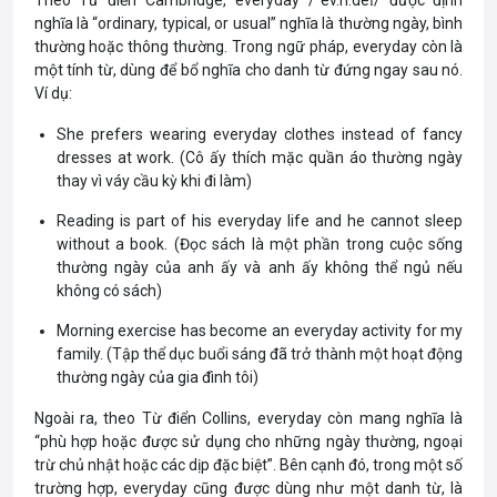
Theo Từ điển Cambridge, everyday /ˈev.ri.deɪ/ được định
nghĩa là “ordinary, typical, or usual” nghĩa là thường ngày, bình
thường hoặc thông thường. Trong ngữ pháp, everyday còn là
một tính từ, dùng để bổ nghĩa cho danh từ đứng ngay sau nó.
Ví dụ:
She prefers wearing everyday clothes instead of fancy
dresses at work. (Cô ấy thích mặc quần áo thường ngày
thay vì váy cầu kỳ khi đi làm)
Reading is part of his everyday life and he cannot sleep
without a book. (Đọc sách là một phần trong cuộc sống
thường ngày của anh ấy và anh ấy không thể ngủ nếu
không có sách)
Morning exercise has become an everyday activity for my
family. (Tập thể dục buổi sáng đã trở thành một hoạt động
thường ngày của gia đình tôi)
Ngoài ra, theo Từ điển Collins, everyday còn mang nghĩa là
“phù hợp hoặc được sử dụng cho những ngày thường, ngoại
trừ chủ nhật hoặc các dịp đặc biệt”. Bên cạnh đó, trong một số
trường hợp, everyday cũng được dùng như một danh từ, là