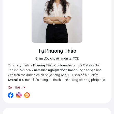
Tạ Phương Thảo
Giám đốc chuyên môn tại TCE
Xin chào, mình là
Phương Thảo
Co-founder
tại The Catalyst for
English. Với hơn
7 năm kinh nghiệm đồng hành
cùng các bạn học
viên trên con đường chinh phục tiếng Anh, IELTS và sở hữu điểm
Overall 8.5
, mình luôn mong muốn chia sẻ những phương pháp học
tập hiệu quả nhất để giúp bạn tiết kiệm thời gian và đạt được kết
Xem thêm
quả cao.
Tại The Catalyst for English, mình cùng đội ngũ giáo viên luôn đặt 3
giá trị cốt lõi:
Connected – Disciplined – Goal-oriented (Kết nối –
Kỉ luật – Hướng về kết quả)
lên hàng đầu. Bởi chúng mình hiểu rằng,
mỗi học viên đều có những điểm mạnh và khó khăn riêng, và vai trò