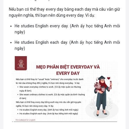
parties.
day to school.
Nếu bạn có thể thay every day bằng each day mà câu vẫn giữ
(Đây là chiếc túi thường
(Tôi mang chiếc túi
nguyên nghĩa, thì bạn nên dùng every day. Ví dụ:
ngày của tôi, tôi dùng
này đi học mỗi ngày)
Ví dụ
He studies English every day. (Anh ấy học tiếng Anh mỗi
một cái khác cho tiệc
every day là trạng từ,
ngày)
tùng)
bổ nghĩa cho động từ
He studies English each day. (Anh ấy học tiếng Anh mỗi
everyday là tính từ, bổ
carry.
ngày)
nghĩa cho danh từ bag.