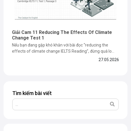
Giải Cam 11 Reducing The Effects Of Climate
Change Test 1
Nếu bạn đang gặp khó khăn với bài đọc “reducing the
effects of climate change IELTS Reading”, đừng quá lo
lắng vì đây là dạng bài dễ khiến nhiều bạn mất điểm ở phần
27.05.2026
paraphrase và matching information. Trong bài viết dưới
đây, The Catalyst for English sẽ cùng bạn...
Tìm kiếm bài viết