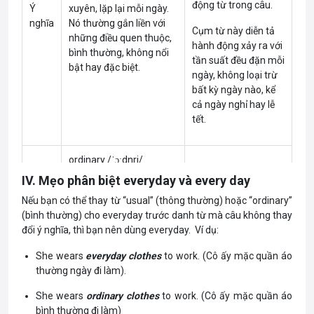
động từ trong câu.
Ý
xuyên, lặp lại mỗi ngày.
nghĩa
Nó thường gắn liền với
Cụm từ này diễn tả
những điều quen thuộc,
hành động xảy ra với
bình thường, không nổi
tần suất đều đặn mỗi
bật hay đặc biệt.
ngày, không loại trừ
bất kỳ ngày nào, kể
cả ngày nghỉ hay lễ
tết.
ordinary /ˈɔːdnri/
daily /ˈdeɪli/
IV. Mẹo phân biệt everyday và every day
regular /ˈreɡjələ(r)/
Từ
each day /iːtʃ deɪ/
Nếu bạn có thể thay từ “usual” (thông thường) hoặc “ordinary”
đồng
normal /ˈnɔːml/
(bình thường) cho everyday trước danh từ mà câu không thay
day by day /deɪ baɪ
nghĩa
đổi ý nghĩa, thì bạn nên dùng everyday. Ví dụ:
commonplace /
deɪ/
ˈkɒmənpleɪs/
She wears
everyday clothes
to work. (Cô ấy mặc quần áo
thường ngày đi làm).
This is my everyday bag,
She wears
ordinary clothes
to work. (Cô ấy mặc quần áo
I use another one for
I carry this bag every
bình thường đi làm)