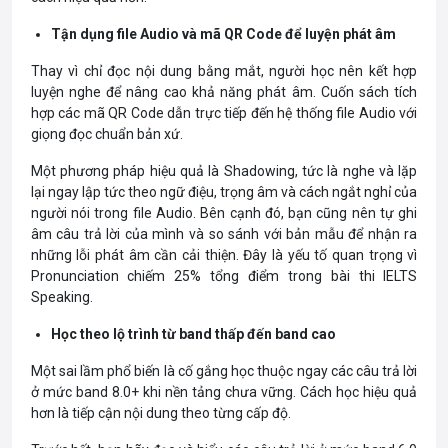
Tận dụng file Audio và mã QR Code để luyện phát âm
Thay vì chỉ đọc nội dung bằng mắt, người học nên kết hợp
luyện nghe để nâng cao khả năng phát âm. Cuốn sách tích
hợp các mã QR Code dẫn trực tiếp đến hệ thống file Audio với
giọng đọc chuẩn bản xứ.
Một phương pháp hiệu quả là Shadowing, tức là nghe và lặp
lại ngay lập tức theo ngữ điệu, trọng âm và cách ngắt nghỉ của
người nói trong file Audio. Bên cạnh đó, bạn cũng nên tự ghi
âm câu trả lời của mình và so sánh với bản mẫu để nhận ra
những lỗi phát âm cần cải thiện. Đây là yếu tố quan trọng vì
Pronunciation chiếm 25% tổng điểm trong bài thi IELTS
Speaking.
Học theo lộ trình từ band thấp đến band cao
Một sai lầm phổ biến là cố gắng học thuộc ngay các câu trả lời
ở mức band 8.0+ khi nền tảng chưa vững. Cách học hiệu quả
hơn là tiếp cận nội dung theo từng cấp độ.