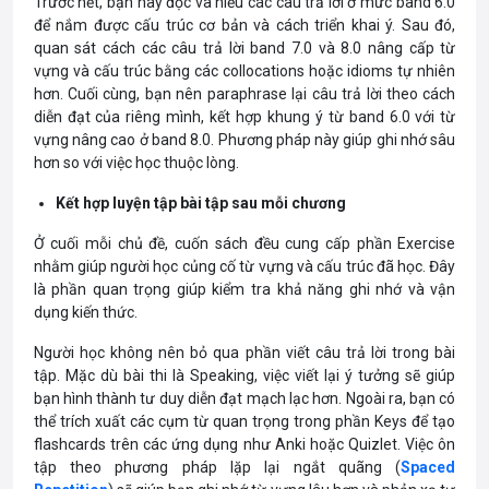
Trước hết, bạn hãy đọc và hiểu các câu trả lời ở mức band 6.0
để nắm được cấu trúc cơ bản và cách triển khai ý. Sau đó,
quan sát cách các câu trả lời band 7.0 và 8.0 nâng cấp từ
vựng và cấu trúc bằng các collocations hoặc idioms tự nhiên
hơn. Cuối cùng, bạn nên paraphrase lại câu trả lời theo cách
diễn đạt của riêng mình, kết hợp khung ý từ band 6.0 với từ
vựng nâng cao ở band 8.0. Phương pháp này giúp ghi nhớ sâu
hơn so với việc học thuộc lòng.
Kết hợp luyện tập bài tập sau mỗi chương
Ở cuối mỗi chủ đề, cuốn sách đều cung cấp phần Exercise
nhằm giúp người học củng cố từ vựng và cấu trúc đã học. Đây
là phần quan trọng giúp kiểm tra khả năng ghi nhớ và vận
dụng kiến thức.
Người học không nên bỏ qua phần viết câu trả lời trong bài
tập. Mặc dù bài thi là Speaking, việc viết lại ý tưởng sẽ giúp
bạn hình thành tư duy diễn đạt mạch lạc hơn. Ngoài ra, bạn có
thể trích xuất các cụm từ quan trọng trong phần Keys để tạo
flashcards trên các ứng dụng như Anki hoặc Quizlet. Việc ôn
tập theo phương pháp lặp lại ngắt quãng (
Spaced