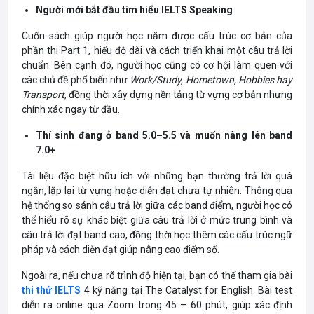
Người mới bắt đầu tìm hiểu IELTS Speaking
Cuốn sách giúp người học nắm được cấu trúc cơ bản của
phần thi Part 1, hiểu độ dài và cách triển khai một câu trả lời
chuẩn. Bên cạnh đó, người học cũng có cơ hội làm quen với
các chủ đề phổ biến như
Work/Study, Hometown, Hobbies hay
Transport
, đồng thời xây dựng nền tảng từ vựng cơ bản nhưng
chính xác ngay từ đầu.
Thí sinh đang ở band 5.0–5.5 và muốn nâng lên band
7.0+
Tài liệu đặc biệt hữu ích với những bạn thường trả lời quá
ngắn, lặp lại từ vựng hoặc diễn đạt chưa tự nhiên. Thông qua
hệ thống so sánh câu trả lời giữa các band điểm, người học có
thể hiểu rõ sự khác biệt giữa câu trả lời ở mức trung bình và
câu trả lời đạt band cao, đồng thời học thêm các cấu trúc ngữ
pháp và cách diễn đạt giúp nâng cao điểm số.
Ngoài ra, nếu chưa rõ trình độ hiện tại, bạn có thể tham gia bài
thi thử IELTS
4 kỹ năng tại The Catalyst for English. Bài test
diễn ra online qua Zoom trong 45 – 60 phút, giúp xác định