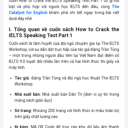
cuốn How to Crack the IELTS Speaking Test Part 1 có gì nổi
bật và phù hợp với người học IELTS đến đâu, cùng
The
Catalyst for English
khám phá chi tiết ngay trong bài viết
dưới đây nhé.
I. Tổng quan về cuốn sách How to Crack the
IELTS Speaking Test Part 1
Cuốn sách là tâm huyết của đội ngũ chuyên gia tại The IELTS
Workshop, với sự dẫn dắt trực tiếp của tác giả Đặng Trần Tùng
– một trong những người đầu tiên tại Việt Nam đạt điểm số
IELTS 9.0 tuyệt đối nhiều lần trên cả hai hình thức thi giấy và
máy tính.
Tác giả:
Đặng Trần Tùng và đội ngũ học thuật The IELTS
Workshop.
Nhà xuất bản:
Nhà xuất bản Dân Trí (đơn vị uy tín trong
mảng sách giáo dục).
Số trang:
Khoảng 200 trang với hình thức in màu toàn bộ
trên giấy chất lượng cao.
Đi kèm:
Mã QR Code để truy cập kho dữ liệu âm thanh