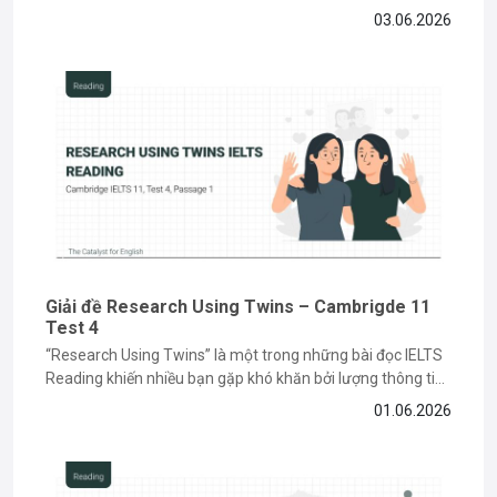
về chủ đề lịch sử và môi trường, đòi hỏi bạn phải có kỹ năng
03.06.2026
paraphrase và tìm keyword chính xác. Nếu bạn vẫn đang
gặp khó khăn khi làm...
Giải đề Research Using Twins – Cambrigde 11
Test 4
“Research Using Twins” là một trong những bài đọc IELTS
Reading khiến nhiều bạn gặp khó khăn bởi lượng thông tin
học thuật và các dạng câu hỏi paraphrase phức tạp. Tuy
01.06.2026
nhiên, nếu nắm được cách đọc hiểu và xác định keyword
đúng cách, bạn hoàn toàn có thể...