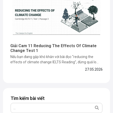
Giải Cam 11 Reducing The Effects Of Climate
Change Test 1
Nếu bạn đang gặp khó khăn với bài đọc “reducing the
effects of climate change IELTS Reading”, đừng quá lo
lắng vì đây là dạng bài dễ khiến nhiều bạn mất điểm ở phần
27.05.2026
paraphrase và matching information. Trong bài viết dưới
đây, The Catalyst for English sẽ cùng bạn...
Tìm kiếm bài viết