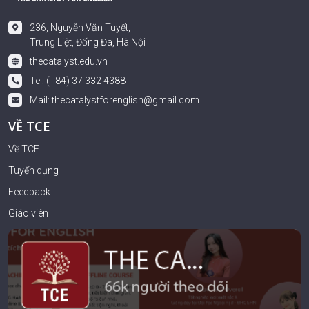
236, Nguyễn Văn Tuyết,
Trung Liệt, Đống Đa, Hà Nội
thecatalyst.edu.vn
Tel: (+84) 37 332 4388
Mail:
thecatalystforenglish@gmail.com
VỀ TCE
Về TCE
Tuyển dụng
Feedback
Giáo viên