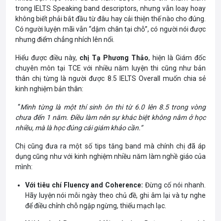
trong IELTS Speaking band descriptors, nhưng vẫn loay hoay
không biết phải bắt đầu từ đâu hay cải thiện thế nào cho đúng.
Có người luyện mãi vẫn “dậm chân tại chỗ”, có người nói được
nhưng điểm chẳng nhích lên nổi.
Hiểu được điều này,
chị Tạ Phương Thảo
, hiện là Giám đốc
chuyên môn tại TCE với nhiều năm luyện thi cũng như bản
thân chị từng là người được 8.5 IELTS Overall muốn chia sẻ
kinh nghiệm bản thân:
“
Mình từng là một thí sinh ôn thi từ 6.0 lên 8.5 trong vòng
chưa đến 1 năm. Điều làm nên sự khác biệt không nằm ở học
nhiều, mà là học đúng cái giám khảo cần.”
Chị cũng đưa ra một số tips tăng band mà chính chị đã áp
dụng cũng như với kinh nghiệm nhiều năm làm nghề giáo của
mình:
Với tiêu chí Fluency and Coherence:
Đừng cố nói nhanh.
Hãy luyện nói mỗi ngày theo chủ đề, ghi âm lại và tự nghe
để điều chỉnh chỗ ngập ngừng, thiếu mạch lạc.