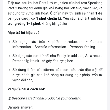
Tiếp tục, sau khi hết
Part
1 thì mục tiêu của bài test
Speaking
Part
2 hướng tới đánh giá khả năng nói liên tục, mạch lạc, và
sử dụng từ vựng linh hoạt. Ở phần này, thí sinh sẽ
nhận 1 đề
bài
(cue card), có
1 phút chuẩn bị
. Yêu cầu là phải
trình bày
trong vòng 1–2 phút
, không bị ngắt lời
Mẹo trả lời hiệu quả:
Sử dụng cấu trúc 4 phần: Introduction – General
Information – Specific Information – Personal feeling.
Sử dụng các cụm từ nối như Firstly, In addition, As a result,
Personally, I think… sẽ gây ấn tượng hơn.
Sử dụng thêm các idioms, các cụm cấu trúc đặc biệt để
được đánh giá cao khả năng sử dụng ngữ pháp, vốn từ
vựng dồi dào,..
Ví dụ đề bài & cách nói:
Q:
Describe a traditional product in your country.
Sample answer: