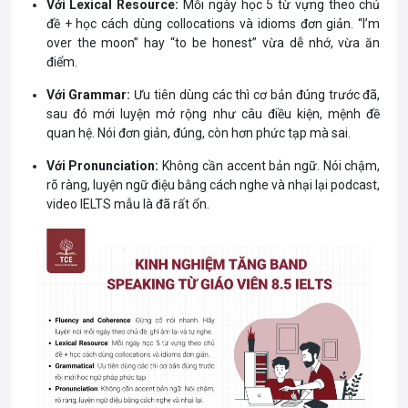
Với Lexical Resource:
Mỗi ngày học 5 từ vựng theo chủ
đề + học cách dùng collocations và idioms đơn giản. “I’m
over the moon” hay “to be honest” vừa dễ nhớ, vừa ăn
điểm.
Với Grammar:
Ưu tiên dùng các thì cơ bản đúng trước đã,
sau đó mới luyện mở rộng như câu điều kiện, mệnh đề
quan hệ. Nói đơn giản, đúng, còn hơn phức tạp mà sai.
Với Pronunciation:
Không cần accent bản ngữ. Nói chậm,
rõ ràng, luyện ngữ điệu bằng cách nghe và nhại lại podcast,
video IELTS mẫu là đã rất ổn.