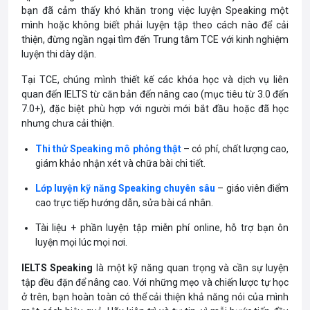
bạn đã cảm thấy khó khăn trong việc luyện Speaking một
mình hoặc không biết phải luyện tập theo cách nào để cải
thiện, đừng ngần ngại tìm đến Trung tâm TCE với kinh nghiệm
luyện thi dày dặn.
Tại TCE, chúng mình thiết kế các khóa học và dịch vụ liên
quan đến IELTS từ căn bản đến nâng cao (mục tiêu từ 3.0 đến
7.0+), đặc biệt phù hợp với người mới bắt đầu hoặc đã học
nhưng chưa cải thiện.
Thi thử Speaking mô phỏng thật
– có phí, chất lượng cao,
giám khảo nhận xét và chữa bài chi tiết.
Lớp luyện kỹ năng Speaking chuyên sâu
– giáo viên điểm
cao trực tiếp hướng dẫn, sửa bài cá nhân.
Tài liệu + phần luyện tập miễn phí online, hỗ trợ bạn ôn
luyện mọi lúc mọi nơi.
IELTS Speaking
là một kỹ năng quan trọng và cần sự luyện
tập đều đặn để nâng cao. Với những mẹo và chiến lược tự học
ở trên, bạn hoàn toàn có thể cải thiện khả năng nói của mình