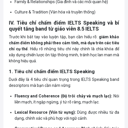
Family & Relationships (Gia đình và các mối quan hệ)
Culture & Tradition (Văn hóa và truyền thống)
IV. Tiêu chí chấm điểm
IELTS
Speaking và bí
quyết tăng band từ giáo viên 8.5 IELTS
Trước khi bắt tay vào luyện tập, bạn cần hiểu rõ:
giám khảo
chấm điểm không phải theo cảm tính, mà dựa trên các tiêu
chí cụ thể
. Hiểu rõ những tiêu chí này chính là chìa khóa để
xây dựng chiến lược ôn tập thông minh, tránh học lan man mà
không hiệu quả.
1. Tiêu chí chấm điểm
IELTS
Speaking
Dưới đây là 4 tiêu chí quan trọng trong IELTS Speaking band
descriptors mà bạn cần nắm vững:
Fluency and Coherence (Độ trôi chảy và mạch lạc):
Nói
liền mạch, ít ngập ngừng, ý tứ rõ ràng, mạch lạc.
Lexical Resource (Vốn từ vựng):
Dùng được nhiều từ đa
dạng, chính xác và phù hợp với ngữ cảnh.