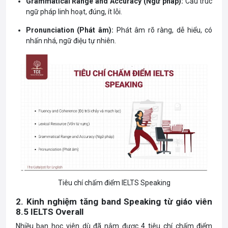
Grammatical Range and Accuracy (Ngữ pháp):
Cấu trúc
ngữ pháp linh hoạt, đúng, ít lỗi.
Pronunciation (Phát âm):
Phát âm rõ ràng, dễ hiểu, có
nhấn nhá, ngữ điệu tự nhiên.
Tiêu chí chấm điểm IELTS Speaking
2. Kinh nghiệm tăng band Speaking từ giáo viên
8.5 IELTS Overall
Nhiều bạn học viên dù đã nắm được 4 tiêu chí chấm điểm