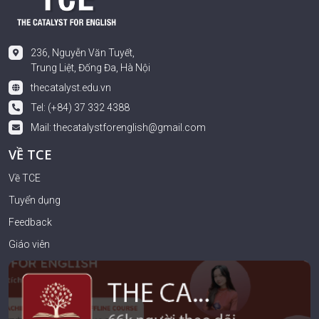
236, Nguyễn Văn Tuyết,
Trung Liệt, Đống Đa, Hà Nội
thecatalyst.edu.vn
Tel: (+84) 37 332 4388
Mail:
thecatalystforenglish@gmail.com
VỀ TCE
Về TCE
Tuyển dụng
Feedback
Giáo viên