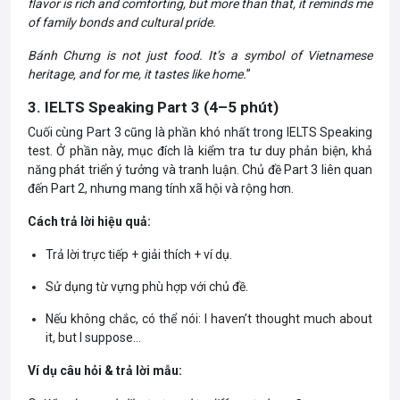
flavor is rich and comforting, but more than that, it reminds me
of family bonds and cultural pride.
Bánh Chưng is not just food. It’s a symbol of Vietnamese
heritage, and for me, it tastes like home.
”
3. IELTS Speaking Part 3 (4–5 phút)
Cuối cùng
Part
3 cũng là phần khó nhất trong
IELTS
Speaking
test. Ở phần này, mục đích là kiểm tra tư duy phản biện, khả
năng phát triển ý tưởng và tranh luận. Chủ đề Part 3 liên quan
đến Part 2, nhưng mang tính xã hội và rộng hơn.
Cách trả lời hiệu quả:
Trả lời trực tiếp + giải thích + ví dụ.
Sử dụng từ vựng phù hợp với chủ đề.
Nếu không chắc, có thể nói: I haven’t thought much about
it, but I suppose…
Ví dụ câu hỏi & trả lời mẫu: