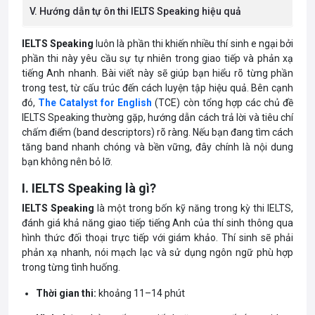
V. Hướng dẫn tự ôn thi IELTS Speaking hiệu quả
IELTS Speaking
luôn là phần thi khiến nhiều thí sinh e ngại bởi
phần thi này yêu cầu sự tự nhiên trong giao tiếp và phản xạ
tiếng Anh nhanh. Bài viết này sẽ giúp bạn hiểu rõ từng phần
trong test, từ cấu trúc đến cách luyện tập hiệu quả. Bên cạnh
đó,
The Catalyst for English
(TCE) còn tổng hợp các chủ đề
IELTS Speaking thường gặp, hướng dẫn cách trả lời và tiêu chí
chấm điểm (band descriptors) rõ ràng. Nếu bạn đang tìm cách
tăng band nhanh chóng và bền vững, đây chính là nội dung
bạn không nên bỏ lỡ.
I.
IELTS
Speaking là gì?
IELTS Speaking
là một trong bốn kỹ năng trong kỳ thi IELTS,
đánh giá khả năng giao tiếp tiếng Anh của thí sinh thông qua
hình thức đối thoại trực tiếp với giám khảo. Thí sinh sẽ phải
phản xạ nhanh, nói mạch lạc và sử dụng ngôn ngữ phù hợp
trong từng tình huống.
Thời gian thi:
khoảng 11–14 phút