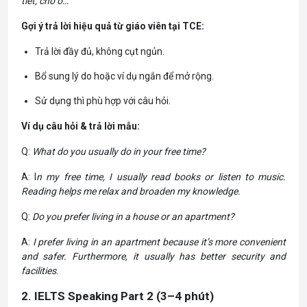
tiết, chỗ ở…
Gợi ý trả lời hiệu quả từ giáo viên tại TCE:
Trả lời đầy đủ, không cụt ngủn.
Bổ sung lý do hoặc ví dụ ngắn để mở rộng.
Sử dụng thì phù hợp với câu hỏi.
Ví dụ câu hỏi & trả lời mẫu:
Q:
What do you usually do in your free time?
A: I
n my free time, I usually read books or listen to music.
Reading helps me relax and broaden my knowledge.
Q:
Do you prefer living in a house or an apartment?
A:
I prefer living in an apartment because it’s more convenient
and safer. Furthermore, it usually has better security and
facilities
.
2. IELTS Speaking Part 2 (3–4 phút)