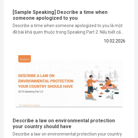
[Sample Speaking] Describe a time when
someone apologized to you
Describe a time when someone apologized to you là một
đề bài khá quen thuộc trong Speaking Part 2. Nếu biết cách
triển khai, bạn hoàn toàn có thể khiến bài nói của mình trở
10.02.2026
nên nổi bật và ghi điểm với giám khảo. Trong bài viết này,
The Catalyst...
Describe a law on environmental protection
your country should have
Describe a law on environmental protection your country