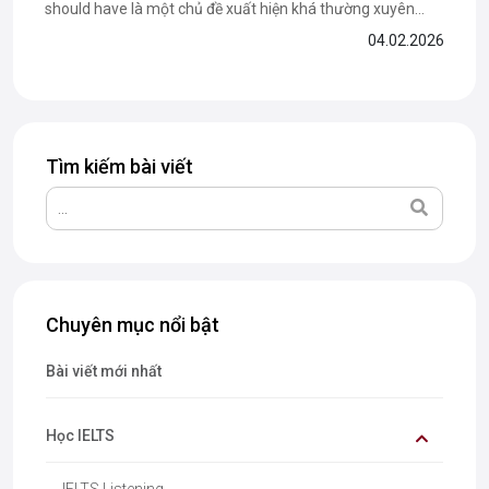
should have là một chủ đề xuất hiện khá thường xuyên
trong IELTS Speaking Part 2, yêu cầu thí sinh vừa có ý
04.02.2026
tưởng xã hội rõ ràng vừa biết cách trình bày quan điểm
bằng tiếng Anh mạch lạc. Để giúp...
Tìm kiếm bài viết
Chuyên mục nổi bật
Bài viết mới nhất
Học IELTS
IELTS Listening