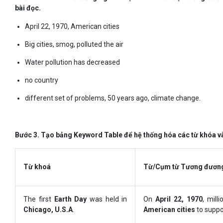
bài đọc.
April 22, 1970, American cities
Big cities, smog, polluted the air
Water pollution has decreased
no country
different set of problems, 50 years ago, climate change.
Bước 3. Tạo bảng Keyword Table để hệ thống hóa các từ khóa và
Từ khoá
Từ/Cụm từ Tương đương
The first
Earth Day
was held in
On
April 22, 1970
, mill
Chicago, U.S.A
.
American cities
to suppo