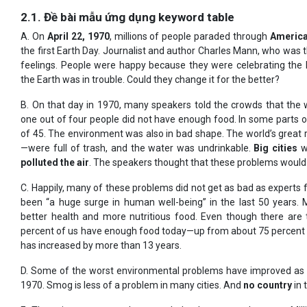
2.1. Đề bài mẫu ứng dụng keyword table
A. On
April 22, 1970
, millions of people paraded through
America
the first Earth Day. Journalist and author Charles Mann, who wa
feelings. People were happy because they were celebrating the 
the Earth was in trouble. Could they change it for the better?
B. On that day in 1970, many speakers told the crowds that the wor
one out of four people did not have enough food. In some parts of
of 45. The environment was also in bad shape. The world’s great r
—were full of trash, and the water was undrinkable.
Big cities
w
polluted the air
. The speakers thought that these problems would 
C. Happily, many of these problems did not get as bad as experts f
been “a huge surge in human well-being” in the last 50 years. 
better health and more nutritious food. Even though there are 
percent of us have enough food today—up from about 75 percent in
has increased by more than 13 years.
D. Some of the worst environmental problems have improved as 
1970. Smog is less of a problem in many cities. And
no country
in 