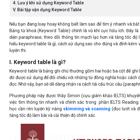
4. Lưu ý khi sử dụng Keyword Table
V. Bài tập vận dụng Keyword Table
Nếu bạn đang loay hoay không biết làm sao để tìm ý nhanh và bắt 
Bảng từ khoá (Keyword Table) chính là vũ khí cực hữu ích. Đây l
diện paraphrase, theo dõi thông tin mạch lạc hơn và tăng tốc độ l
hiểu keyword table là gì, cách sử dụng sao cho đúng và đính kèm 
luyện thi.
I. Keyword table là gì?
Keyword table là bảng ghi chú thường gồm hai hoặc ba cột để ghi l
đó được sử dụng để đối chiếu với những từ đồng nghĩa hoặc cách 
đọc. Nhờ vậy, bạn sẽ dễ dàng nhận ra cách tái cấu trúc câu (paraphra
Phương pháp này được thầy Simon (cựu giám khảo IELTS) khuyến 
việc tìm thông tin nhanh và chính xác trong phần IELTS Reading
học cần rèn luyện kỹ năng
skimming và scanning
(đọc lướt và đ
tăng tốc độ làm bài và cải thiện độ chính xác.