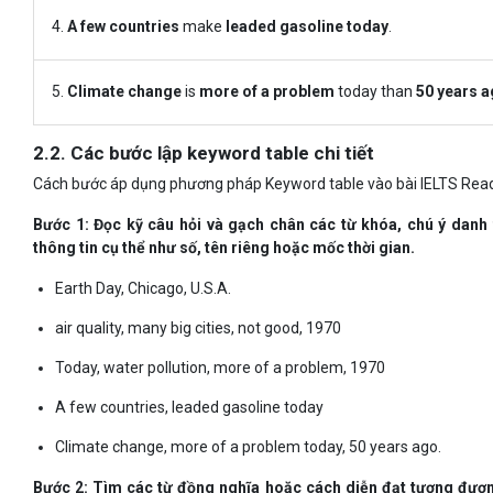
4.
A few countries
make
leaded gasoline today
.
5.
Climate change
is
more of a problem
today than
50 years 
2.2. Các bước lập keyword table chi tiết
Cách bước áp dụng phương pháp Keyword table vào bài IELTS Read
Bước 1: Đọc kỹ câu hỏi và gạch chân các từ khóa, chú ý danh
thông tin cụ thể như số, tên riêng hoặc mốc thời gian.
Earth Day, Chicago, U.S.A.
air quality, many big cities, not good, 1970
Today, water pollution, more of a problem, 1970
A few countries, leaded gasoline today
Climate change, more of a problem today, 50 years ago.
Bước 2: Tìm các từ đồng nghĩa hoặc cách diễn đạt tương đươ