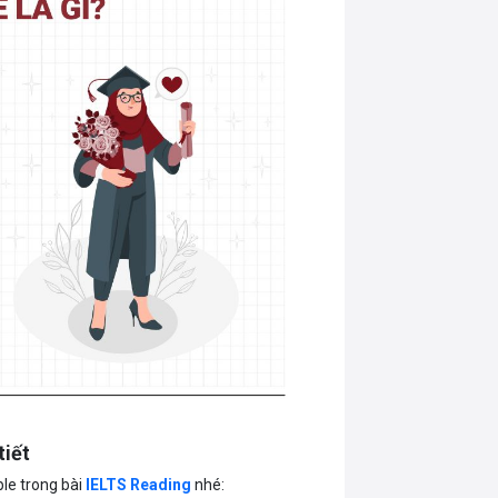
tiết
ble trong bài
IELTS Reading
nhé: