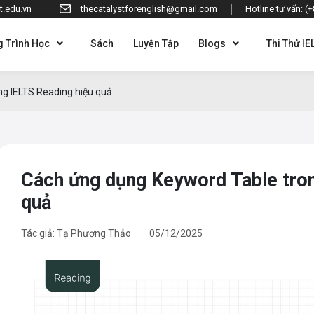
t.edu.vn
thecatalystforenglish@gmail.com
Hotline tư vấn: (
 Trình Học
Sách
Luyện Tập
Blogs
Thi Thử IE
g IELTS Reading hiệu quả
Cách ứng dụng Keyword Table tron
quả
Tác giả: Tạ Phương Thảo
05/12/2025