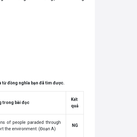
 từ đồng nghĩa bạn đã tìm được.
Kết
 trong bài đọc
quả
ions of people paraded through
NG
rt the environment. (Đoạn A)