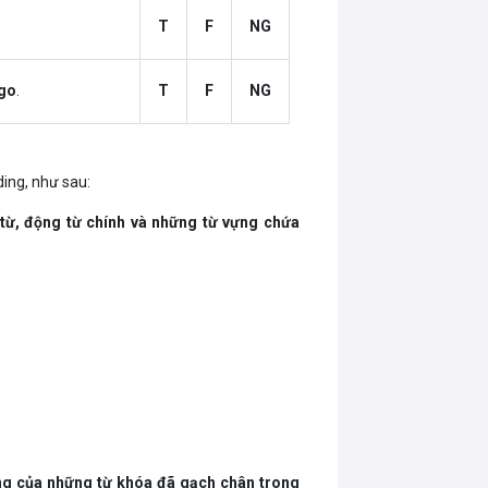
T
F
NG
ago
.
T
F
NG
ing, như sau:
 từ, động từ chính và những từ vựng chứa
ng của những từ khóa đã gạch chân trong