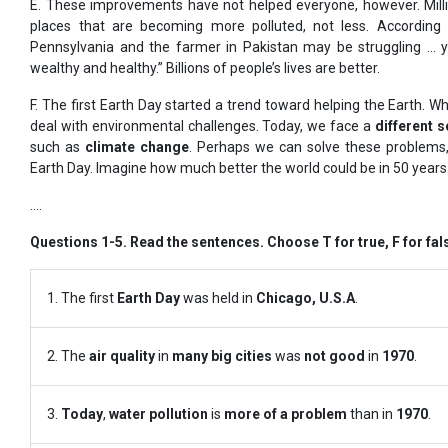
E. These improvements have not helped everyone, however. Millions 
places that are becoming more polluted, not less. According
Pennsylvania and the farmer in Pakistan may be struggling … ye
wealthy and healthy.” Billions of people’s lives are better.
F. The first Earth Day started a trend toward helping the Earth. 
deal with environmental challenges. Today, we face a
different 
such as
climate change
. Perhaps we can solve these problems, 
Earth Day. Imagine how much better the world could be in 50 years
….
Questions 1-5. Read the sentences. Choose T for true, F for fals
1. The first
Earth Day
was held in
Chicago, U.S.A
.
2. The
air quality
in
many big cities
was
not good
in
1970
.
3.
Today
,
water pollution
is
more of a problem
than in
1970
.