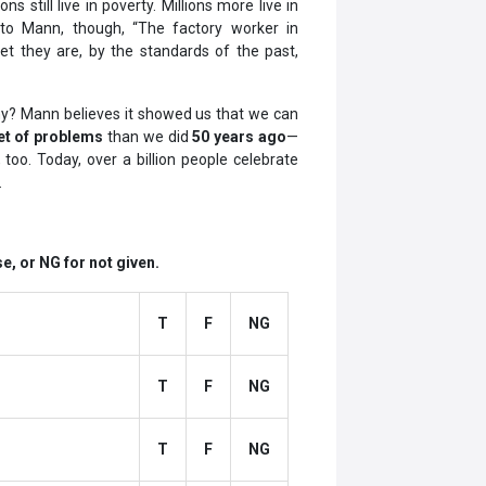
still live in poverty. Millions more live in
 to Mann, though, “The factory worker in
t they are, by the standards of the past,
Why? Mann believes it showed us that we can
set of problems
than we did
50 years ago
—
too. Today, over a billion people celebrate
.
e, or NG for not given.
T
F
NG
T
F
NG
T
F
NG