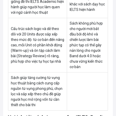
giống đề thi IELTS Academic hiện
khác với sách dạy học
hành giúp người học làm quen
IELTS hiện hành
với ngữ cảnh học thuật
Sách không phù hợp
Cấu trúc sách logic và dễ theo
cho người mới bắt
dõi với 20 Units được sắp xếp
đầu bởi độ khó và
theo mức độ từ cơ bản đến nâng
chiến lược làm bài
cao, mỗi Unit có phần khởi động
phức tạp có thể gây
(Warm-up) và ôn tập cách làm
nản lòng cho người
bài (Strategy Review) rõ ràng,
Band dưới 4.0 hoặc
phù hợp cho việc tự học tại nhà
chưa vững kiến thức
cơ bản
Sách giúp tăng cường từ vựng
học thuật bằng cách cung cấp
nguồn từ vựng phong phú, chọn
lọc và sắp xếp theo chủ đề giúp
người học mở rộng vốn từ cần
thiết cho bài thi