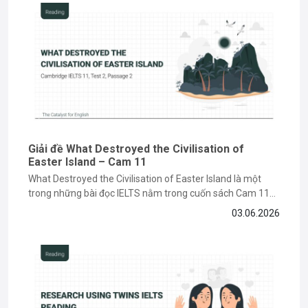
và quá trình
tự học IELTS
của mình, hy vọng đây sẽ là nguồn cảm
hứng và hành trang hữu ích cho các bạn trên con đường chinh phục
tiếng Anh.
Giải đề What Destroyed the Civilisation of
Easter Island – Cam 11
What Destroyed the Civilisation of Easter Island là một
trong những bài đọc IELTS nằm trong cuốn sách Cam 11
về chủ đề lịch sử và môi trường, đòi hỏi bạn phải có kỹ năng
03.06.2026
paraphrase và tìm keyword chính xác. Nếu bạn vẫn đang
gặp khó khăn khi làm...