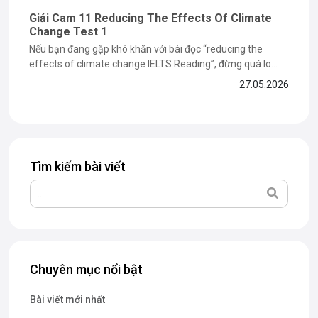
Giải Cam 11 Reducing The Effects Of Climate
Change Test 1
Nếu bạn đang gặp khó khăn với bài đọc “reducing the
effects of climate change IELTS Reading”, đừng quá lo
lắng vì đây là dạng bài dễ khiến nhiều bạn mất điểm ở phần
27.05.2026
paraphrase và matching information. Trong bài viết dưới
đây, The Catalyst for English sẽ cùng bạn...
Tìm kiếm bài viết
Chuyên mục nổi bật
Bài viết mới nhất