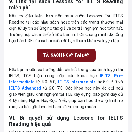
V. Link tải sách Lessons for IELTS Reading
miễn phí
Nếu có điều kiện, bạn nên mua cuốn Lessons For IELTS
Reading tại các hiệu sách hoặc trên các trang thương mại
điện tử uy tín để ủng hộ tác giả và có trải nghiệm học tốt nhất.
Trường hợp chưa thể sở hữu bản in, TCE chúng mình đã tổng
hợp bản PDF của cả hai cuốn để bạn tham khảo và luyện tập.
TẢI SÁCH NGAY TẠI ĐÂY
Nếu bạn muốn có hướng dẫn chi tiết trong quá trình luyện thi
IELTS, TCE hiện cung cấp các khóa học
IELTS Pre-
Intermediate
từ 4.0–5.0,
IELTS Intermediate
từ 5.0–6.0 và
IELTS Advanced
từ 6.0–7.0. Các khóa học này do đội ngũ
giáo viên giàu kinh nghiệm tại TCE xây dựng, bao gồm đầy đủ
4 kỹ năng Nghe, Nói, Đọc, Viết, giúp bạn học theo lộ trình rõ
ràng và tiến gần hơn tới band điểm mong muốn.
VI. Bí quyết sử dụng Lessons for IELTS
Reading hiệu quả