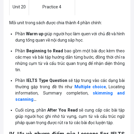
Unit 20
Practice 4
Mỗi unit trong sách được chia thành 4 phần chính:
Phần
Warm up
giúp người học làm quen với chủ đề và hình
dung tổng quan về nội dung sắp học.
Phần
Beginning to Read
bao gồm một bài đọc kèm theo
các mẹo và bài tập hướng dẫn từng bước, đồng thời chỉ ra
những cụm từ và cấu trúc quan trọng để nhận diện thông
tin.
Phần
IELTS Type Question
sẽ tập trung vào các dạng bài
thường gặp trong đề thi như
Multiple choice
, Locating
information, Summary completion,
skimming and
scanning
…
Cuối cùng, phần
After You Read
sẽ cung cấp các bài tập
giúp người học ghi nhớ từ vựng, cụm từ và cấu trúc ngữ
pháp quan trọng được rút ra từ các bài đọc luyện tập.
IV. Ưu và nhược điểm của Lessons For IELTS