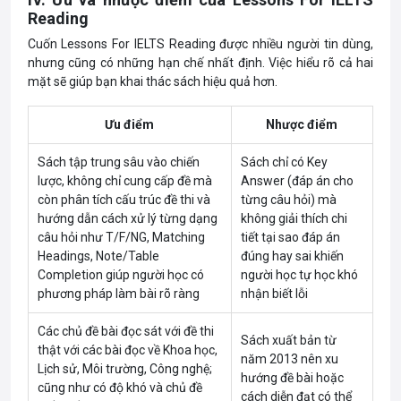
Reading
Cuốn Lessons For IELTS Reading được nhiều người tin dùng,
nhưng cũng có những hạn chế nhất định. Việc hiểu rõ cả hai
mặt sẽ giúp bạn khai thác sách hiệu quả hơn.
Ưu điểm
Nhược điểm
Sách tập trung sâu vào chiến
Sách chỉ có Key
lược, không chỉ cung cấp đề mà
Answer (đáp án cho
còn phân tích cấu trúc đề thi và
từng câu hỏi) mà
hướng dẫn cách xử lý từng dạng
không giải thích chi
câu hỏi như T/F/NG, Matching
tiết tại sao đáp án
Headings, Note/Table
đúng hay sai khiến
Completion giúp người học có
người học tự học khó
phương pháp làm bài rõ ràng
nhận biết lỗi
Các chủ đề bài đọc sát với đề thi
Sách xuất bản từ
thật với các bài đọc về Khoa học,
năm 2013 nên xu
Lịch sử, Môi trường, Công nghệ;
hướng đề bài hoặc
cũng như có độ khó và chủ đề
cách diễn đạt có thể