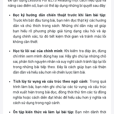
Để tận dụng Lessons For IELTS Reading một cách hiệu quả và
nâng cao điểm số, bạn có thể áp dụng những bí quyết sau đây:
Đọc kỹ hướng dẫn chiến thuật trước khi làm bài tập:
Trước khi bắt đầu từng bài, bạn nên đọc thật kỹ các hướng
dẫn và chú thích trong sách. Những chỉ dẫn này sẽ giúp
bạn hiểu rõ phương pháp giải từng dạng câu hỏi và áp
dụng chính xác, từ đó tiết kiệm thời gian và tránh mắc lỗi
không cần thiết.
Học từ lỗi sai của chính mình:
Khi kiểm tra đáp án, đừng
chỉ nhìn xem mình đúng hay sai. Hãy ghi chú lại những chỗ
sai, phân tích nguyên nhân và suy nghĩ cách tránh lặp lại lỗi
trong những bài tiếp theo. Đây là cách giúp bạn cải thiện
dần dần và hiểu sâu hơn về chiến lược làm bài.
Tích lũy từ vựng và cấu trúc theo ngữ cảnh:
Trong quá
trình làm bài, bạn nên ghi chú lại các từ vựng và cấu trúc
mới xuất hiện trong bài đọc, đồng thời thử tìm các từ đồng
nghĩa hoặc cách diễn đạt khác để hiểu sâu hơn ý nghĩa và
cách sử dụng trong ngữ cảnh.
Ôn tập kiến thức và làm lại bài tập:
Bạn nên dành thời