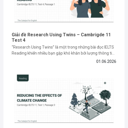
Giải đề Research Using Twins – Cambrigde 11
Test 4
“Research Using Twins” là một trong những bài đọc IELTS
Reading khiến nhiều bạn gặp khó khăn bởi lượng thông tin
học thuật và các dạng câu hỏi paraphrase phức tạp. Tuy
01.06.2026
nhiên, nếu nắm được cách đọc hiểu và xác định keyword
đúng cách, bạn hoàn toàn có thể...