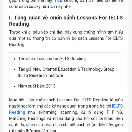
gặp. Trong bài viết này,
TCE
sẽ cùng bạn tìm hiểu chi tiết về
cuốn sách cực kỳ hữu ích này nhé.
I. Tổng quan về cuốn sách Lessons For IELTS
Reading
Trước khi đi sâu vào chi tiết, hãy cùng chúng mình tìm hiểu
qua một số thông tin cơ bản về bộ sách Lessons For IELTS
Reading:
Tên sách: Lessons for IELTS Reading
Tác giả: New Oriental Education & Technology Group
IELTS Research Institute
Năm xuất bản: 2013
Nhà xuất bản: Công ty TNHH Nhân Trí Việt, NXB Tổng
Mục tiêu của cuốn sách Lessons For IELTS Reading là giúp
hợp TPHCM
người học làm chủ các kỹ năng quan trọng trong bài thi
IELTS
Reading
như skimming, scanning, xử lý dạng T F NG,
Số trang: 171
Matching Headings và nhiều dạng câu hỏi cốt lõi khác. Bên
Định dạng: PDF + Audio
cạnh đó, sách còn phân tích chi tiết cách nhận diện bẫy, giúp
rút ngắn thời gian làm bài.