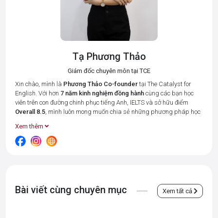
Tạ Phương Thảo
Giám đốc chuyên môn tại TCE
Xin chào, mình là
Phương Thảo
Co-founder
tại The Catalyst for
English. Với hơn
7 năm kinh nghiệm đồng hành
cùng các bạn học
viên trên con đường chinh phục tiếng Anh, IELTS và sở hữu điểm
Overall 8.5
, mình luôn mong muốn chia sẻ những phương pháp học
tập hiệu quả nhất để giúp bạn tiết kiệm thời gian và đạt được kết
Xem thêm
quả cao.
Tại The Catalyst for English, mình cùng đội ngũ giáo viên luôn đặt 3
giá trị cốt lõi:
Connected – Disciplined – Goal-oriented (Kết nối –
Kỉ luật – Hướng về kết quả)
lên hàng đầu. Bởi chúng mình hiểu rằng,
mỗi học viên đều có những điểm mạnh và khó khăn riêng, và vai trò
của "người thầy" là tạo ra một môi trường học tập thân thiện, luôn
Bài viết cùng chuyên mục
luôn thấu hiểu và đồng hành từng học viên, giúp các bạn không cảm
Xem tất cả
thấy "đơn độc" trong một tập thể.
Những bài viết này được chắt lọc từ
kinh nghiệm giảng dạy thực tế