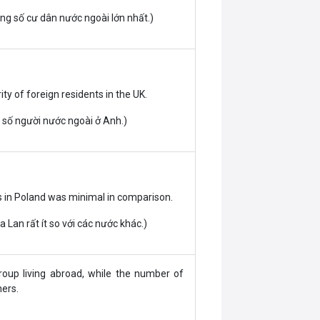
ổng số cư dân nước ngoài lớn nhất.)
ty of foreign residents in the UK.
 số người nước ngoài ở Anh.)
s in Poland was minimal in comparison.
 Lan rất ít so với các nước khác.)
group living abroad, while the number of
hers.