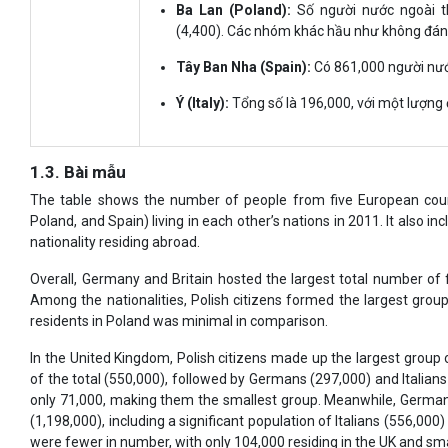
Ba Lan (Poland):
Số người nước ngoài t
(4,400). Các nhóm khác hầu như không đán
Tây Ban Nha (Spain):
Có 861,000 người nướ
Ý (Italy):
Tổng số là 196,000, với một lượng
1.3. Bài mẫu
The table shows the number of people from five European count
Poland, and Spain) living in each other’s nations in 2011. It also 
nationality residing abroad.
Overall, Germany and Britain hosted the largest total number of 
Among the nationalities, Polish citizens formed the largest group
residents in Poland was minimal in comparison.
In the United Kingdom, Polish citizens made up the largest group 
of the total (550,000), followed by Germans (297,000) and Italian
only 71,000, making them the smallest group. Meanwhile, Germany
(1,198,000), including a significant population of Italians (556,00
were fewer in number, with only 104,000 residing in the UK and sma