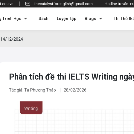
t.edu.vn
thecatalystforenglish@gmail.com
Hotline tư vấn: (
 Trình Học
Sách
Luyện Tập
Blogs
Thi Thử IE
ày 14/12/2024
Phân tích đề thi IELTS Writing ng
Tác giả: Tạ Phương Thảo
28/02/2026