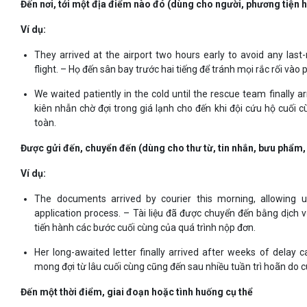
Đến nơi, tới một địa điểm nào đó (dùng cho người, phương tiện 
Ví dụ:
They arrived at the airport two hours early to avoid any last
flight. – Họ đến sân bay trước hai tiếng để tránh mọi rắc rối vào
We waited patiently in the cold until the rescue team finally a
kiên nhẫn chờ đợi trong giá lạnh cho đến khi đội cứu hộ cuối c
toàn.
Được gửi đến, chuyển đến (dùng cho thư từ, tin nhắn, bưu phẩm, 
Ví dụ:
The documents arrived by courier this morning, allowing u
application process. – Tài liệu đã được chuyển đến bằng dịch 
tiến hành các bước cuối cùng của quá trình nộp đơn.
Her long-awaited letter finally arrived after weeks of delay 
mong đợi từ lâu cuối cùng cũng đến sau nhiều tuần trì hoãn do 
Đến một thời điểm, giai đoạn hoặc tình huống cụ thể