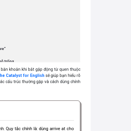
ive”
chỗ trống.
h băn khoăn khi bắt gặp động từ quen thuộc
cho đúng.
he Catalyst for English
sẽ giúp bạn hiểu rõ
 các cấu trúc thường gặp và cách dùng chính
ảnh. Quy tắc chính là: dùng arrive at cho