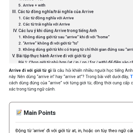
5. Arrive + with
III. Các từ đồng nghĩa/trái nghĩa của Arrive
1. Các từ đồng nghĩa với Arrive
2. Các từ trái nghĩa với Arrive
IV. Các lưu ý khi dùng Arrive trong tiếng Anh
1. Không dùng giới từ sau “arrive” khi đi với “home”
2. “Arrive” không đi với giới từ “to”
3. Không dùng giới từ khi có trạng từ chỉ thời gian đứng sau “arr
V. Bài tập thực hành Arrive đi với giới từ gì
Bài 1: Chọn giới từ phù hợp (at / in / on / for / with) để điền vào 
Bài 2: Viết lại câu, sử dụng đúng giới từ đi kèm với “arrive”.
Arrive đi với giới từ gì
là câu hỏi khiến nhiều người học tiếng An
Bài 3: Tìm lỗi sai trong cách dùng giới từ với “arrive” và sửa lại 
này. Nên dùng “arrive in” hay “arrive at”? Trong bài viết dưới đây,
T
Đáp án chi tiết:
cách dùng đúng của “arrive” với từng giới từ, đồng thời cung cấp
xác trong từng ngữ cảnh.
Main Points
Động từ ‘arrive’ đi với giới từ at, in, hoặc on tùy theo ngữ c