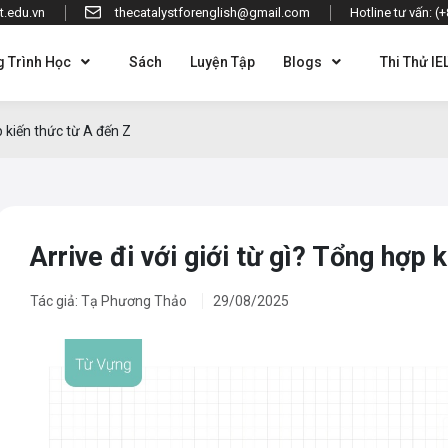
t.edu.vn
thecatalystforenglish@gmail.com
Hotline tư vấn: (
 Trình Học
Sách
Luyện Tập
Blogs
Thi Thử IE
ợp kiến thức từ A đến Z
Arrive đi với giới từ gì? Tổng hợp 
Tác giả: Tạ Phương Thảo
29/08/2025