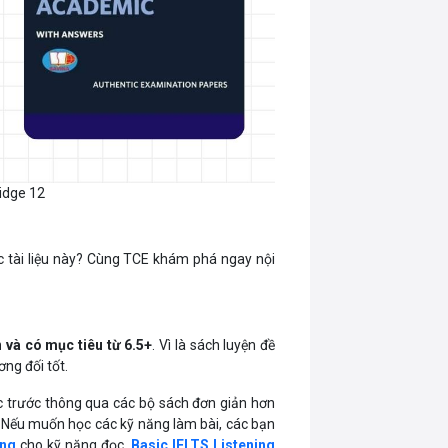
idge 12
c tài liệu này? Cùng TCE khám phá ngay nội
n và có mục tiêu từ 6.5+
. Vì là sách luyện đề
ng đối tốt.
c trước thông qua các bộ sách đơn giản hơn
. Nếu muốn học các kỹ năng làm bài, các bạn
ing
cho kỹ năng đọc,
Basic IELTS Listening