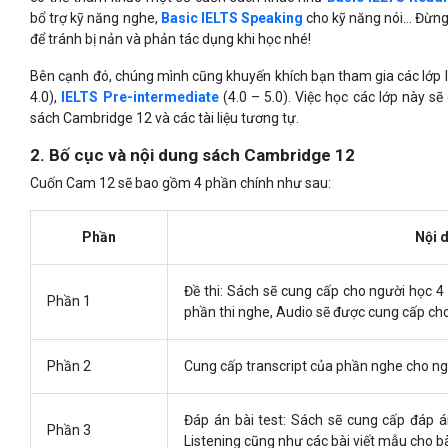
bổ trợ kỹ năng nghe,
Basic IELTS Speaking
cho kỹ năng nói… Đừng 
để tránh bị nản và phản tác dụng khi học nhé!
Bên cạnh đó, chúng mình cũng khuyến khích bạn tham gia các lớp
4.0),
IELTS Pre-intermediate
(4.0 – 5.0). Việc học các lớp này s
sách Cambridge 12 và các tài liệu tương tự.
2. Bố cục và nội dung sách Cambridge 12
Cuốn Cam 12 sẽ bao gồm 4 phần chính như sau:
Phần
Nội 
Đề thi: Sách sẽ cung cấp cho người học 4
Phần 1
phần thi nghe, Audio sẽ được cung cấp cho
Phần 2
Cung cấp transcript của phần nghe cho ng
Đáp án bài test: Sách sẽ cung cấp đáp án
Phần 3
Listening cũng như các bài viết mẫu cho bài