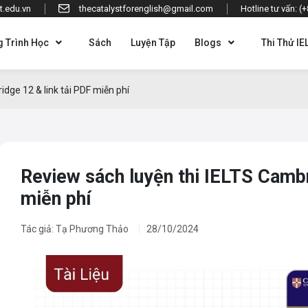
t.edu.vn
thecatalystforenglish@gmail.com
Hotline tư vấn: (
 Trình Học
Sách
Luyện Tập
Blogs
Thi Thử IE
dge 12 & link tải PDF miễn phí
Review sách luyện thi IELTS Cambr
miễn phí
Tác giả: Tạ Phương Thảo
28/10/2024