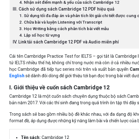
4. Nhận xét điểm mạnh & yếu của sách Cambridge 12
III. Cách sử dụng sách Cambridge 12 PDF hiệu quả
1. Sử dụng tối đa đáp án và phân tích lời giải chi tiết được cung 
2. Chữa bài và luyện Listening với Transcript
3. Học Writing bằng cách phân tích bài viết mẫu
4. Lập sổ học từ vựng
IV. Link tải sách Cambridge 12 PDF và Audio miễn phí
Cái tên Cambridge Practice Test for IELTS – gọi tắt là Cambridge 
tử IELTS nhiều thế hệ, không chỉ trong nước mà còn ở cả nhiều nước
học Cambridge đã tiếp tục series nói trên và xuất bản quyển
Cam
English
sẽ dành đôi dòng để giới thiệu tới bạn đọc trong bài viết dướ
I. Giới thiệu về cuốn sách Cambridge 12
Cambridge 12 là một cuốn sách chuyên dụng thuộc bộ sách Cambr
bản năm 2017. Với các thí sinh đang trong quá trình ôn tập thì đây
Trong sách sẽ bao gồm nhiều bộ đề khác nhau, với đa dạng độ khó
format đề, áp dụng được những kỹ năng làm bài và chiến lược của b
Tên sách:
Cambridge 12