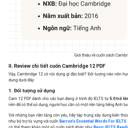
Giới thiệu về cuốn sách Cambr
II. Review chi tiết cuốn Cambridge 12 PDF
Vậy, Cambridge 12 có nội dung gì đặc biệt? Đối tượng nào nên họ
dung dưới đây:
1. Đối tượng sử dụng
Cam 12 PDF dành cho các bạn đang ở trình độ IELTS từ
5.0 trở lê
nên để có thể sử dụng, người học cần có một nền tảng tiếng Anh tươ
Với những bạn nền tảng còn yếu, hãy tập trung xây dựng kiến thứ
như bộ trợ từ vựng với cuốn
Barron’s Essential Words For IELTS
có thể tham khảo một số cuốn sách khác như
Basic IELTS Read