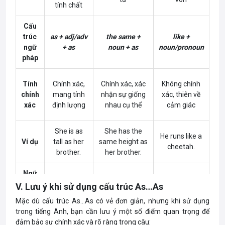
tính chất
Cấu
trúc
as + adj/adv
the same +
like +
ngữ
+ as
noun + as
noun/pronoun
pháp
Tính
Chính xác,
Chính xác, xác
Không chính
chính
mang tính
nhận sự giống
xác, thiên về
xác
định lượng
nhau cụ thể
cảm giác
She is as
She has the
He runs like a
Ví dụ
tall as her
same height as
cheetah.
brother.
her brother.
Ngữ
Khi so sánh
Khi nói hai đối
Khi tạo phép
cảnh
V. Lưu ý khi sử dụng cấu trúc As…As
tính chất
tượng giống
so sánh sinh
sử
giữa hai đối
nhau về một
động, hình
Mặc dù cấu trúc As…As có vẻ đơn giản, nhưng khi sử dụng
dụng
tượng
đặc điểm cụ thể
ảnh
trong tiếng Anh, bạn cần lưu ý một số điểm quan trọng để
đảm bảo sự chính xác và rõ ràng trong câu: