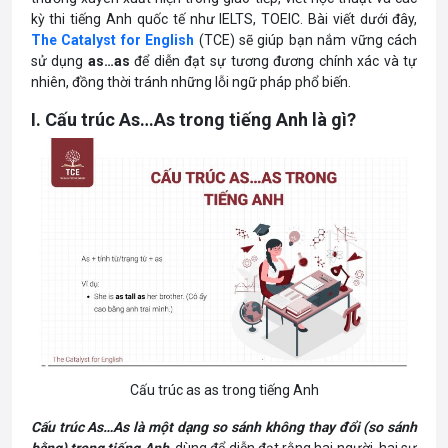
kỳ thi tiếng Anh quốc tế như IELTS, TOEIC. Bài viết dưới đây,
The Catalyst for English
(TCE) sẽ giúp bạn nắm vững cách
sử dụng
as…as
để diễn đạt sự tương đương chính xác và tự
nhiên, đồng thời tránh những lỗi ngữ pháp phổ biến.
I. Cấu trúc As…As trong tiếng Anh là gì?
Cấu trúc as as trong tiếng Anh
Cấu trúc As…As là một dạng so sánh không thay đổi (so sánh
bằng) trong tiếng Anh
, dùng để diễn đạt rằng hai người, hai sự