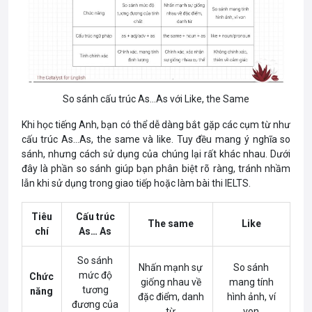
So sánh cấu trúc As…As với Like, the Same
Khi học tiếng Anh, bạn có thể dễ dàng bắt gặp các cụm từ như
cấu trúc As…As, the same và like. Tuy đều mang ý nghĩa so
sánh, nhưng cách sử dụng của chúng lại rất khác nhau. Dưới
đây là phần so sánh giúp bạn phân biệt rõ ràng, tránh nhầm
lẫn khi sử dụng trong giao tiếp hoặc làm bài thi IELTS.
Tiêu
Cấu trúc
The same
Like
chí
As… As
So sánh
Nhấn mạnh sự
So sánh
mức độ
Chức
giống nhau về
mang tính
tương
năng
đặc điểm, danh
hình ảnh, ví
đương của
từ
von