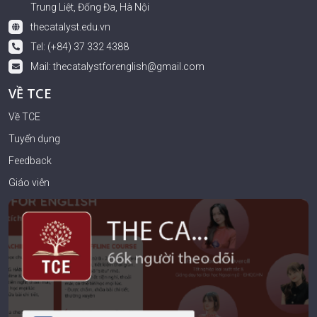
Trung Liệt, Đống Đa, Hà Nội
thecatalyst.edu.vn
Tel: (+84) 37 332 4388
Mail:
thecatalystforenglish@gmail.com
VỀ TCE
Về TCE
Tuyển dụng
Feedback
Giáo viên