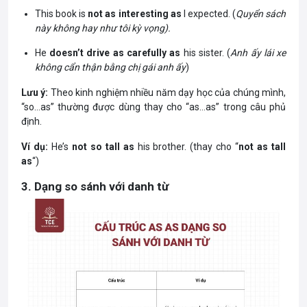
This book is
not as interesting as
I expected. (
Quyển sách
này không hay như tôi kỳ vọng).
He
doesn’t drive as carefully as
his sister. (
Anh ấy lái xe
không cẩn thận bằng chị gái anh ấy
)
Lưu ý:
Theo kinh nghiệm nhiều năm dạy học của chúng mình,
“so…as” thường được dùng thay cho “as…as” trong câu phủ
định.
Ví dụ:
He’s
not so tall as
his brother. (thay cho “
not as tall
as
“)
3. Dạng so sánh với danh từ