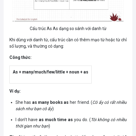
Cấu trúc As As dạng so sánh với danh từ
Khi dùng với danh từ, cấu trúc cần có thêm mạo từ hoặc từ chỉ
số lượng, và thường có dạng:
Công thức:
As + many/much/few/little + noun + as
Ví dụ:
She has
as many books as
her friend. (
Cô ấy có rất nhiều
sách như bạn cô ấy
)
I don’t have
as much time as
you do. (
Tôi không có nhiều
thời gian như bạn
)