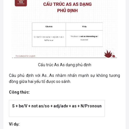
Cấu trúc As As dạng phủ định
Câu phủ định với As…As nhằm nhấn mạnh sự không tương
đồng giữa hai yếu tố được so sánh.
Công thức:
S + be/V + not as/so + adj/adv + as + N/Pronoun
Ví dụ: