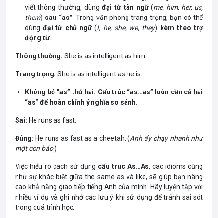
viết thông thường, dùng
đại từ tân ngữ
(
me, him, her, us,
them
)
sau “as”
. Trong văn phong trang trọng, bạn có thể
dùng
đại từ chủ ngữ
(
I, he, she, we, they
)
kèm theo trợ
động từ
.
Thông thường:
She is as intelligent as him.
Trang trọng:
She is as intelligent as he is.
Không bỏ “as” thứ hai: Cấu trúc “as…as” luôn cần cả hai
“as” để hoàn chỉnh ý nghĩa so sánh.
Sai:
He runs as fast.
Đúng:
He runs as fast as a cheetah. (
Anh ấy chạy nhanh như
một con báo
.)
Việc hiểu rõ cách sử dụng
cấu trúc As…As
, các idioms cũng
như sự khác biệt giữa the same as và like, sẽ giúp bạn nâng
cao khả năng giao tiếp tiếng Anh của mình. Hãy luyện tập với
nhiều ví dụ và ghi nhớ các lưu ý khi sử dụng để tránh sai sót
trong quá trình học.