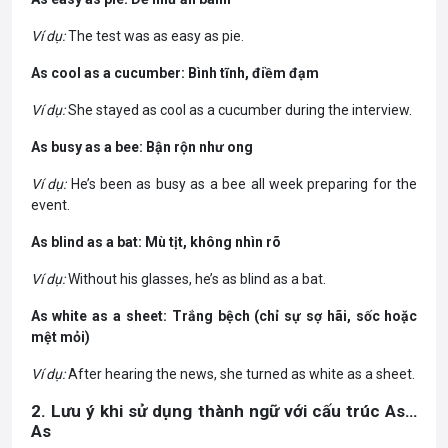
Ví dụ:
The test was as easy as pie.
As cool as a cucumber: Bình tĩnh, điềm đạm
Ví dụ:
She stayed as cool as a cucumber during the interview.
As busy as a bee: Bận rộn như ong
Ví dụ:
He’s been as busy as a bee all week preparing for the
event.
As blind as a bat: Mù tịt, không nhìn rõ
Ví dụ:
Without his glasses, he’s as blind as a bat.
As white as a sheet: Trắng bệch (chỉ sự sợ hãi, sốc hoặc
mệt mỏi)
Ví dụ:
After hearing the news, she turned as white as a sheet.
2. Lưu ý khi sử dụng thành ngữ với cấu trúc As…
As