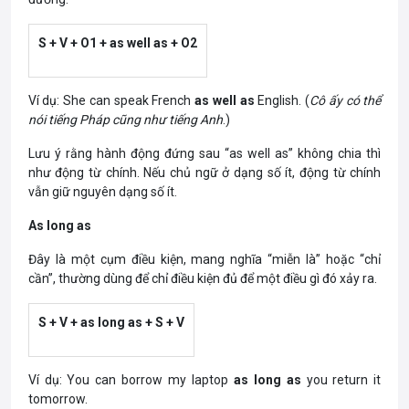
S + V + O1 + as well as + O2
Ví dụ: She can speak French
as well as
English. (
Cô ấy có thể
nói tiếng Pháp cũng như tiếng Anh
.)
Lưu ý rằng hành động đứng sau “as well as” không chia thì
như động từ chính. Nếu chủ ngữ ở dạng số ít, động từ chính
vẫn giữ nguyên dạng số ít.
As long as
Đây là một cụm điều kiện, mang nghĩa “miễn là” hoặc “chỉ
cần”, thường dùng để chỉ điều kiện đủ để một điều gì đó xảy ra.
S + V + as long as + S + V
Ví dụ: You can borrow my laptop
as long as
you return it
tomorrow.