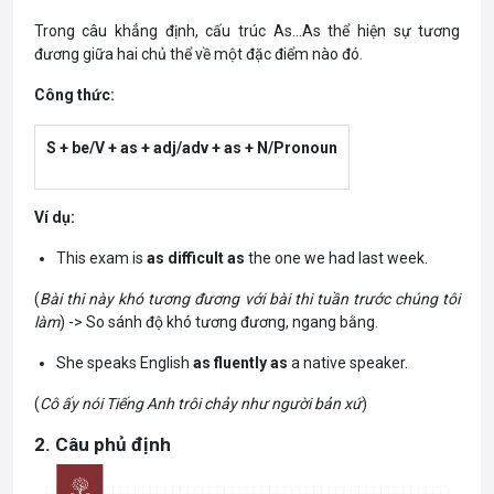
Trong câu khẳng định, cấu trúc As…As thể hiện sự tương
đương giữa hai chủ thể về một đặc điểm nào đó.
Công thức:
S + be/V + as + adj/adv + as + N/Pronoun
Ví dụ:
This exam is
as difficult as
the one we had last week.
(
Bài thi này khó tương đương với bài thi tuần trước chúng tôi
làm
) -> So sánh độ khó tương đương, ngang bằng.
She speaks English
as fluently as
a native speaker.
(
Cô ấy nói Tiếng Anh trôi chảy như người bản xứ
)
2. Câu phủ định