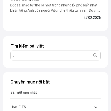
Đọc sai mạo từ ‘the’ là một trong những lỗi phổ biến nhất
khiến tiếng Anh của người Việt nghe thiếu tự nhiên. Dù chỉ
là một từ ngắn gồm 3 chữ cái, nhưng cách đọc the lại thay
27.02.2026
đổi tùy thuộc vào âm tiết đứng sau nó. Nếu bạn...
Tìm kiếm bài viết
Chuyên mục nổi bật
Bài viết mới nhất
Học IELTS