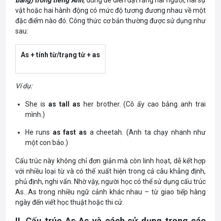
vật hoặc hai hành động có mức độ tương đương nhau về một
đặc điểm nào đó. Công thức cơ bản thường được sử dụng như
sau:
As + tính từ/trạng từ + as
Ví dụ:
She is
as tall as
her brother. (Cô ấy cao bằng anh trai
mình.)
He runs
as fast as
a cheetah. (Anh ta chạy nhanh như
một con báo.)
Cấu trúc này không chỉ đơn giản mà còn linh hoạt, dễ kết hợp
với nhiều loại từ và có thể xuất hiện trong cả câu khẳng định,
phủ định, nghi vấn. Nhờ vậy, người học có thể sử dụng cấu trúc
As…As trong nhiều ngữ cảnh khác nhau – từ giao tiếp hàng
ngày đến viết học thuật hoặc thi cử.
II. Cấu trúc As As và cách sử dụng trong các