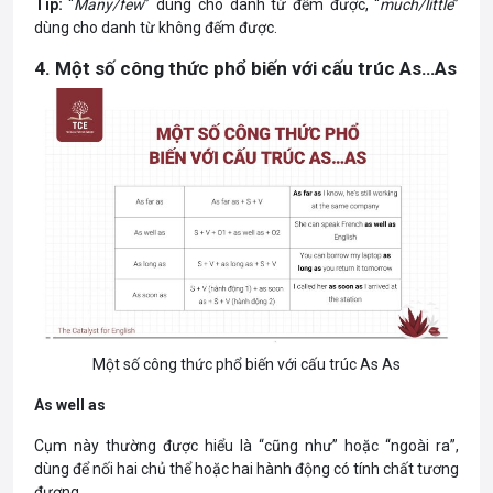
Tip:
“
Many/few
” dùng cho danh từ đếm được, “
much/little
”
dùng cho danh từ không đếm được.
4. Một số công thức phổ biến với cấu trúc As…As
Một số công thức phổ biến với cấu trúc As As
As well as
Cụm này thường được hiểu là “cũng như” hoặc “ngoài ra”,
dùng để nối hai chủ thể hoặc hai hành động có tính chất tương
đương.