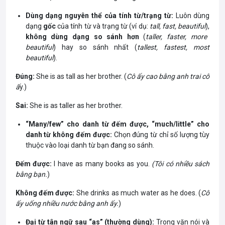
Dùng dạng nguyên thể của tính từ/trạng từ:
Luôn dùng
dạng
gốc
của tính từ và trạng từ (ví dụ:
tall, fast, beautiful
),
không dùng dạng so sánh hơn
(
taller, faster, more
beautiful
) hay so sánh nhất (
tallest, fastest, most
beautiful
).
Đúng:
She is as tall as her brother. (
Cô ấy cao bằng anh trai cô
ấ
y.)
Sai:
She is as taller as her brother.
“Many/few” cho danh từ đếm được, “much/little” cho
danh từ không đếm được:
Chọn đúng từ chỉ số lượng tùy
thuộc vào loại danh từ bạn đang so sánh.
Đếm được:
I have as many books as you.
(Tôi có nhiều sách
bằng bạn.
)
Không đếm được:
She drinks as much water as he does. (
Cô
ấy uống nhiều nước bằng anh ấy.
)
Đại từ tân ngữ sau “as” (thường dùng):
Trong văn nói và