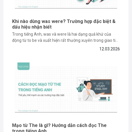
Khi nào dùng was were? Trường hợp đặc biệt &
dấu hiệu nhận biết
Trong tiếng Anh, was và were là hai dạng quá khứ của
động từ to be và xuất hiện rất thường xuyên trong giao tiếp
cũng như bài thi IELTS. Tuy nhiên, nhiều bạn học vẫn dễ
12.03.2026
nhầm lẫn khi sử dụng hai dạng này trong từng ngữ cảnh
cụ...
Mạo từ The là gì? Hướng dẫn cách đọc The
trong tiếng Anh