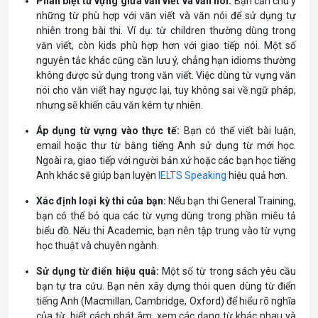
Phân biệt từ vựng giữa văn viết và văn nói:
Bạn cần chú ý
những từ phù hợp với văn viết và văn nói để sử dụng tự
nhiên trong bài thi. Ví dụ: từ children thường dùng trong
văn viết, còn kids phù hợp hơn với giao tiếp nói. Một số
nguyên tắc khác cũng cần lưu ý, chẳng hạn idioms thường
không được sử dụng trong văn viết. Việc dùng từ vựng văn
nói cho văn viết hay ngược lại, tuy không sai về ngữ pháp,
nhưng sẽ khiến câu văn kém tự nhiên.
Áp dụng từ vựng vào thực tế:
Bạn có thể viết bài luận,
email hoặc thư từ bằng tiếng Anh sử dụng từ mới học.
Ngoài ra, giao tiếp với người bản xứ hoặc các bạn học tiếng
Anh khác sẽ giúp bạn luyện
IELTS Speaking
hiệu quả hơn.
Xác định loại kỳ thi của bạn:
Nếu bạn thi General Training,
bạn có thể bỏ qua các từ vựng dùng trong phần miêu tả
biểu đồ. Nếu thi Academic, bạn nên tập trung vào từ vựng
học thuật và chuyên ngành.
Sử dụng từ điển hiệu quả:
Một số từ trong sách yêu cầu
bạn tự tra cứu. Bạn nên xây dựng thói quen dùng từ điển
tiếng Anh (Macmillan, Cambridge, Oxford) để hiểu rõ nghĩa
của từ, biết cách phát âm, xem các dạng từ khác nhau và