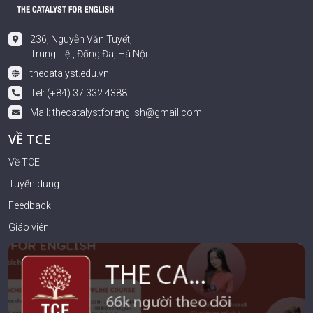
236, Nguyễn Văn Tuyết,
Trung Liệt, Đống Đa, Hà Nội
thecatalyst.edu.vn
Tel: (+84) 37 332 4388
Mail:
thecatalystforenglish@gmail.com
VỀ TCE
Về TCE
Tuyển dụng
Feedback
Giáo viên