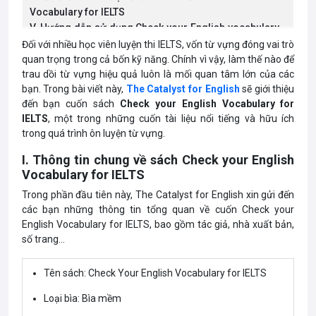
Vocabulary for IELTS
V. Hướng dẫn sử dụng Check your English vocabulary
for IELTS book hiệu quả
Đối với nhiều học viên luyện thi IELTS, vốn từ vựng đóng vai trò
VI. Link download Check your English Vocabulary for
quan trọng trong cả bốn kỹ năng. Chính vì vậy, làm thế nào để
trau dồi từ vựng hiệu quả luôn là mối quan tâm lớn của các
IELTS PDF miễn phí
bạn. Trong bài viết này,
The Catalyst for English
sẽ giới thiệu
đến bạn cuốn sách
Check your English Vocabulary for
IELTS
, một trong những cuốn tài liệu nổi tiếng và hữu ích
trong quá trình ôn luyện từ vựng.
I. Thông tin chung về sách Check your English
Vocabulary for IELTS
Trong phần đầu tiên này, The Catalyst for English xin gửi đến
các bạn những thông tin tổng quan về cuốn Check your
English Vocabulary for IELTS, bao gồm tác giả, nhà xuất bản,
số trang…
Tên sách: Check Your English Vocabulary for IELTS
Loại bìa: Bìa mềm