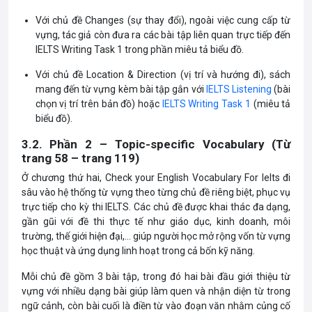
Với chủ đề Changes (sự thay đổi), ngoài việc cung cấp từ
vựng, tác giả còn đưa ra các bài tập liên quan trực tiếp đến
IELTS Writing Task 1 trong phần miêu tả biểu đồ.
Với chủ đề Location & Direction (vị trí và hướng đi), sách
mang đến từ vựng kèm bài tập gắn với
IELTS Listening
(bài
chọn vị trí trên bản đồ) hoặc
IELTS Writing Task 1
(miêu tả
biểu đồ).
3.2. Phần 2 – Topic-specific Vocabulary (Từ
trang 58 – trang 119)
Ở chương thứ hai, Check your English Vocabulary For Ielts đi
sâu vào hệ thống từ vựng theo từng chủ đề riêng biệt, phục vụ
trực tiếp cho kỳ thi IELTS. Các chủ đề được khai thác đa dạng,
gần gũi với đề thi thực tế như giáo dục, kinh doanh, môi
trường, thế giới hiện đại,… giúp người học mở rộng vốn từ vựng
học thuật và ứng dụng linh hoạt trong cả bốn kỹ năng.
Mỗi chủ đề gồm 3 bài tập, trong đó hai bài đầu giới thiệu từ
vựng với nhiều dạng bài giúp làm quen và nhận diện từ trong
ngữ cảnh, còn bài cuối là điền từ vào đoạn văn nhằm củng cố