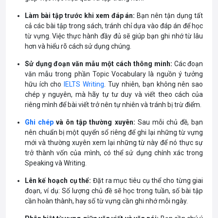
quả .
Làm bài tập trước khi xem đáp án:
Bạn nên tận dụng tất
Cung cấp từ vựng theo ngữ
cả các bài tập trong sách, tránh chỉ dựa vào đáp án để học
cảnh thông qua các bài tập,
Giá thành tương đối cao
từ vựng. Việc thực hành đầy đủ sẽ giúp bạn ghi nhớ từ lâu
kèm các Collocation và
với một số đầu sách luyện
hơn và hiểu rõ cách sử dụng chúng.
Phrasal Verb (cụm từ cố
từ vựng IELTS khác.
định và cụm động từ).
Sử dụng đoạn văn mẫu một cách thông minh:
Các đoạn
văn mẫu trong phần Topic Vocabulary là nguồn ý tưởng
Tác giả uy tín, giàu kinh
hữu ích cho
IELTS Writing
. Tuy nhiên, bạn không nên sao
Không có phần giải thích
nghiệm: Rawdon Wyatt
chép y nguyên, mà hãy tự tư duy và viết theo cách của
ngữ pháp chi tiết, tập trung
đảm bảo chất lượng nội
riêng mình để bài viết trở nên tự nhiên và tránh bị trừ điểm.
chủ yếu vào từ vựng.
dung.
Ghi chép
và ôn tập thường xuyên:
Sau mỗi chủ đề, bạn
nên chuẩn bị một quyển sổ riêng để ghi lại những từ vựng
mới và thường xuyên xem lại những từ này để nó thực sự
trở thành vốn của mình, có thể sử dụng chính xác trong
Speaking và Writing.
Lên kế hoạch cụ thể:
Đặt ra mục tiêu cụ thể cho từng giai
đoạn, ví dụ: Số lượng chủ đề sẽ học trong tuần, số bài tập
cần hoàn thành, hay số từ vựng cần ghi nhớ mỗi ngày.