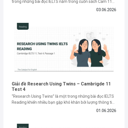
trong những bài đọc IELTS nằm trong cuốn sách Cam 11
về chủ đề lịch sử và môi trường, đòi hỏi bạn phải có kỹ năng
03.06.2026
paraphrase và tìm keyword chính xác. Nếu bạn vẫn đang
gặp khó khăn khi làm...
Giải đề Research Using Twins – Cambrigde 11
Test 4
“Research Using Twins” là một trong những bài đọc IELTS
Reading khiến nhiều bạn gặp khó khăn bởi lượng thông tin
học thuật và các dạng câu hỏi paraphrase phức tạp. Tuy
01.06.2026
nhiên, nếu nắm được cách đọc hiểu và xác định keyword
đúng cách, bạn hoàn toàn có thể...