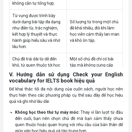
không cần tự tổng hợp.
Từ vựng được trình bày
dưới dạng bài tập đa dạng
Số lượng từ trong một chủ
như điền từ, trắc nghiệm,
đề khá nhiều, đôi khi làm
kết hợp lý thuyết và thực
học viên cảm thấy lan man
hành giúp hiểu sâu và nhớ
và khó ôn tập.
lâu hơn.
Chủ đề trải dài từ dễ đến
Một số chủ đề chỉ có bài
khó, từ quen thuộc tới học
tập mà không cung cấp
thuật, giúp xây dựng vốn từ
nghĩa từ vựng, người học
V. Hướng dẫn sử dụng Check your English
vựng vững chắc.
phải tra cứu bên ngoài.
vocabulary for IELTS book hiệu quả
Để khai thác tối đa nội dung của cuốn sách, người học nên
Chủ đề bám sát trực tiếp
thực hiện theo các phương pháp cụ thể sau đây để học hiệu
các bài thi IELTS: phần
quả và ghi nhớ lâu dài:
General nâng cao tất cả 4
Sách không có nhiều hình
kỹ năng. Phần Topic
minh họa sinh động, bắt
Không học theo thứ tự máy móc:
Thay vì lần lượt từ đầu
Vocabulary được xây dựng
mắt.
đến cuối, bạn nên chọn chủ đề mà bạn cảm thấy chưa
phù hợp với việc ôn luyện
quen thuộc hoặc quan trọng với nhu cầu của bản thân để
Speaking và Writing hiệu
giúp việc học hiệu quả và tập trung hơn.