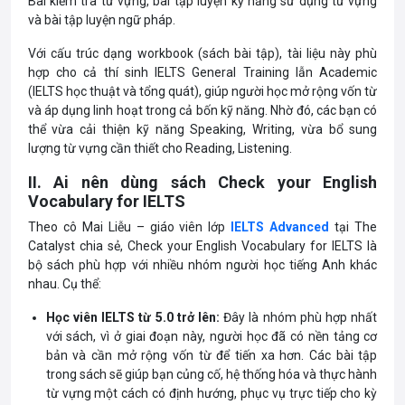
Bài kiểm tra từ vựng, bài tập luyện kỹ năng sử dụng từ vựng
và bài tập luyện ngữ pháp.
Với cấu trúc dạng workbook (sách bài tập), tài liệu này phù
hợp cho cả thí sinh IELTS General Training lẫn Academic
(IELTS học thuật và tổng quát), giúp người học mở rộng vốn từ
và áp dụng linh hoạt trong cả bốn kỹ năng. Nhờ đó, các bạn có
thể vừa cải thiện kỹ năng Speaking, Writing, vừa bổ sung
lượng từ vựng cần thiết cho Reading, Listening.
II. Ai nên dùng sách Check your English
Vocabulary for IELTS
Theo cô Mai Liễu – giáo viên lớp
IELTS Advanced
tại The
Catalyst chia sẻ, Check your English Vocabulary for IELTS là
bộ sách phù hợp với nhiều nhóm người học tiếng Anh khác
nhau. Cụ thể:
Học viên IELTS từ 5.0 trở lên:
Đây là nhóm phù hợp nhất
với sách, vì ở giai đoạn này, người học đã có nền tảng cơ
bản và cần mở rộng vốn từ để tiến xa hơn. Các bài tập
trong sách sẽ giúp bạn củng cố, hệ thống hóa và thực hành
từ vựng một cách có định hướng, phục vụ trực tiếp cho kỳ