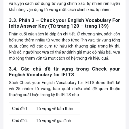
và luyện cách sử dụng từ vựng chính xác, tự nhiên rèn luyện
khả năng vận dụng từ vựng một cách chính xác, tự nhiên.
3.3. Phần 3 – Check your English Vocabulary For
Ielts Answer Key
(Từ trang 120 – trang 139)
Phần cuối của sách là đáp án chi tiết. Ở chương này, sách còn
bổ sung thêm nhiều từ vựng theo từng lĩnh vực, từ vựng tổng
quát, cùng với các cụm từ hữu ích thường gặp trong kỳ thi.
Nhờ đó, người học vừa có thể tự đánh giá mức độ hiểu bài, vừa
mở rộng thêm vốn từ một cách có hệ thống và hiệu quả.
3.4. Các chủ đề từ vựng trong Check your
English Vocabulary for IELTS
Sách Check your English Vocabulary for IELTS được thiết kế
với 25 nhóm từ vựng, bao quát nhiều chủ đề quen thuộc
thường xuất hiện trong kỳ thi IELTS như:
Chủ đề 1
Từ vựng về bản thân
Chủ đề 2
Từ vựng về gia đình