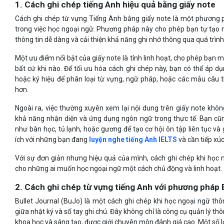
1. Cách ghi chép tiếng Anh hiệu quả bằng giấy note
Cách ghi chép từ vựng Tiếng Anh bằng giấy note là một phương 
trong việc học ngoại ngữ. Phương pháp này cho phép bạn tự tạo m
thông tin dễ dàng và cải thiện khả năng ghi nhớ thông qua quá trình 
Một ưu điểm nổi bật của giấy note là tính linh hoạt, cho phép bạn 
bất cứ khi nào. Để tối ưu hóa cách ghi chép này, bạn có thể áp
hoặc ký hiệu để phân loại từ vựng, ngữ pháp, hoặc các mẫu câu t
hơn.
Ngoài ra, việc thường xuyên xem lại nội dung trên giấy note khô
khả năng nhận diện và ứng dụng ngôn ngữ trong thực tế. Bạn cũn
như bàn học, tủ lạnh, hoặc gương để tạo cơ hội ôn tập liên tục và
ích với những bạn đang
luyện nghe tiếng Anh IELTS
và cần tiếp xú
Với sự đơn giản nhưng hiệu quả của mình, cách ghi chép khi học 
cho những ai muốn học ngoại ngữ một cách chủ động và linh hoạt.
2. Cách ghi chép từ vựng tiếng Anh với phương pháp 
Bullet Journal (BuJo) là một cách ghi chép khi học ngoại ngữ thôn
giữa nhật ký và sổ tay ghi chú. Đây không chỉ là công cụ quản lý th
khoa học và sáng tạo, được giới chuyên môn đánh giá cao. Một số lợ