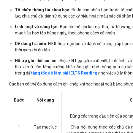
Tổ chức thông tin khoa học:
BuJo cho phép bạn tự do tổ chức
lục, chia chủ đề, đến sử dụng các ký hiệu hoặc màu sắc để phân l
Linh hoạt và sáng tạo:
Bạn có thể ghi lại mọi thứ, từ từ vựng
mục tiêu học tập hàng ngày, theo phong cách cá nhân.
Dễ dàng tra cứu:
Hệ thống mục lục và đánh số trang giúp bạn nh
thời gian khi ôn tập.
Hỗ trợ ghi nhớ lâu hơn:
Việc kết hợp giữa chữ viết, hình ảnh, v
thú vị mà còn tăng cường khả năng ghi nhớ thông qua sự liên
trọng để
tăng tốc độ làm bài IELTS Reading
nhờ việc xử lý thôn
Các bạn có thể áp dụng cách ghi chép khi học ngoại ngữ bằng phươ
Bước
Nội dung
C
– Dùng các trang đầu tiên của sổ ta
1
Tạo mục lục
– Chia nội dung theo các chủ đề 