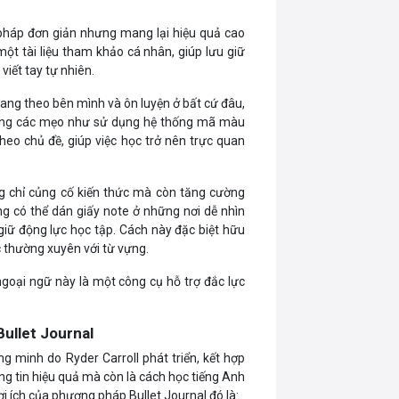
pháp đơn giản nhưng mang lại hiệu quả cao
ột tài liệu tham khảo cá nhân, giúp lưu giữ
viết tay tự nhiên.
mang theo bên mình và ôn luyện ở bất cứ đâu,
 dụng các mẹo như sử dụng hệ thống mã màu
heo chủ đề, giúp việc học trở nên trực quan
ng chỉ củng cố kiến thức mà còn tăng cường
g có thể dán giấy note ở những nơi dễ nhìn
 giữ động lực học tập. Cách này đặc biệt hữu
c thường xuyên với từ vựng.
ngoại ngữ này là một công cụ hỗ trợ đắc lực
Bullet Journal
g minh do Ryder Carroll phát triển, kết hợp
ông tin hiệu quả mà còn là cách học tiếng Anh
i ích của phương pháp Bullet Journal đó là: