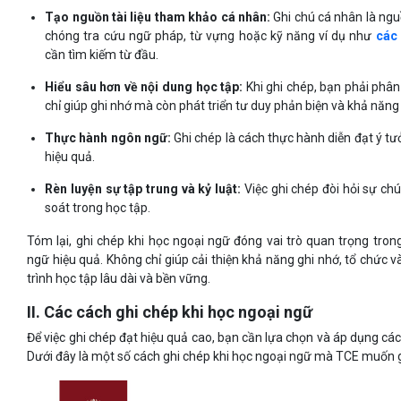
Tạo nguồn tài liệu tham khảo cá nhân:
Ghi chú cá nhân là ngu
chóng tra cứu ngữ pháp, từ vựng hoặc kỹ năng ví dụ như
các 
cần tìm kiếm từ đầu.
Hiểu sâu hơn về nội dung học tập:
Khi ghi chép, bạn phải phân 
chỉ giúp ghi nhớ mà còn phát triển tư duy phản biện và khả năng
Thực hành ngôn ngữ:
Ghi chép là cách thực hành diễn đạt ý tư
hiệu quả.
Rèn luyện sự tập trung và kỷ luật:
Việc ghi chép đòi hỏi sự ch
soát trong học tập.
Tóm lại, ghi chép khi học ngoại ngữ đóng vai trò quan trọng tro
ngữ hiệu quả. Không chỉ giúp cải thiện khả năng ghi nhớ, tổ chức v
trình học tập lâu dài và bền vững.
II. Các cách ghi chép khi học ngoại ngữ
Để việc ghi chép đạt hiệu quả cao, bạn cần lựa chọn và áp dụng cá
Dưới đây là một số cách ghi chép khi học ngoại ngữ mà TCE muốn gi