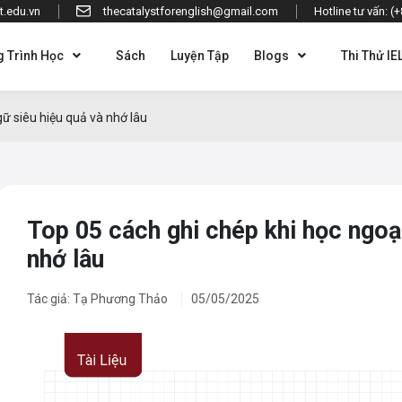
t.edu.vn
thecatalystforenglish@gmail.com
Hotline tư vấn: (
 Trình Học
Sách
Luyện Tập
Blogs
Thi Thử IE
gữ siêu hiệu quả và nhớ lâu
Top 05 cách ghi chép khi học ngoại
nhớ lâu
Tác giả: Tạ Phương Thảo
05/05/2025