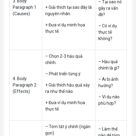
3. Body
– Tại sao nó
Paragraph 1
+ Giải thích tại sao đây là
gây ra vấn
(Causes)
nguyên nhân.
đề?
+ Đưa ví dụ minh họa
– Có ví dụ
thực tế.
thực tế
không?
– Chọn 2-3 hậu quả
– Hậu quả
chính.
chính là gì?
– Phát triển từng ý:
4. Body
– Ai bị ảnh
Paragraph 2
+ Giải thích hậu quả xảy
hưởng?
(Effects)
ra như thế nào.
– Ví dụ nào
+ Đưa ví dụ minh họa
phù hợp?
thực tế.
– Tóm tắt ý chính (ngắn
– Làm thế
gọn).
nào để tóm