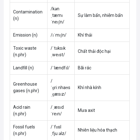
/kən
Contamination
ˌtæmɪ
Sự làm bẩn, nhiễm bẩn
(n)
ˈneɪʃn/
Emission (n)
/ɪˈmɪʃn/
Khí thải
Toxic waste
/ˈtɒksɪk
Chất thải độc hại
(n.phr)
ˌweɪst/
Landfill (n)
/ˈlændfɪl/
Bãi rác
/
Greenhouse
ˈɡriːnhaʊs
Khí nhà kính
gases (n.phr)
ˌɡæsɪz/
Acid rain
/ˌæsɪd
Mưa axit
(n.phr)
ˈreɪn/
Fossil fuels
/ˈfɒsl
Nhiên liệu hóa thạch
(n.phr)
ˌfjuːəlz/