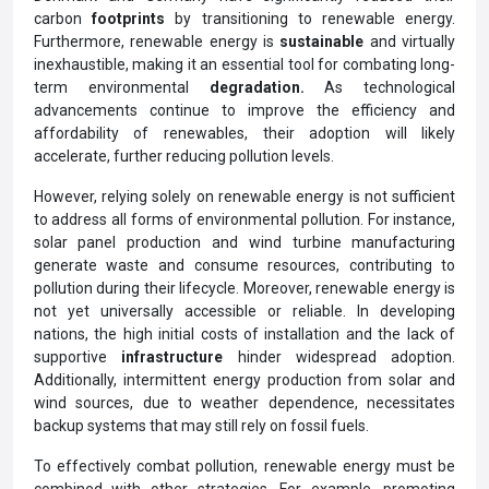
carbon
footprints
by transitioning to renewable energy.
Furthermore, renewable energy is
sustainable
and virtually
inexhaustible, making it an essential tool for combating long-
term environmental
degradation.
As technological
advancements continue to improve the efficiency and
affordability of renewables, their adoption will likely
accelerate, further reducing pollution levels.
However, relying solely on renewable energy is not sufficient
to address all forms of environmental pollution. For instance,
solar panel production and wind turbine manufacturing
generate waste and consume resources, contributing to
pollution during their lifecycle. Moreover, renewable energy is
not yet universally accessible or reliable. In developing
nations, the high initial costs of installation and the lack of
supportive
infrastructure
hinder widespread adoption.
Additionally, intermittent energy production from solar and
wind sources, due to weather dependence, necessitates
backup systems that may still rely on fossil fuels.
To effectively combat pollution, renewable energy must be
combined with other strategies. For example, promoting