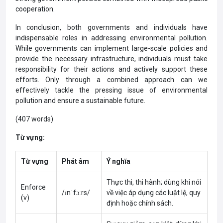
cooperation.
In conclusion, both governments and individuals have
indispensable roles in addressing environmental pollution.
While governments can implement large-scale policies and
provide the necessary infrastructure, individuals must take
responsibility for their actions and actively support these
efforts. Only through a combined approach can we
effectively tackle the pressing issue of environmental
pollution and ensure a sustainable future.
(407 words)
Từ vựng:
Từ vựng
Phát âm
Ý nghĩa
Thực thi, thi hành; dùng khi nói
Enforce
/ɪnˈfɔːrs/
về việc áp dụng các luật lệ, quy
(v)
định hoặc chính sách.