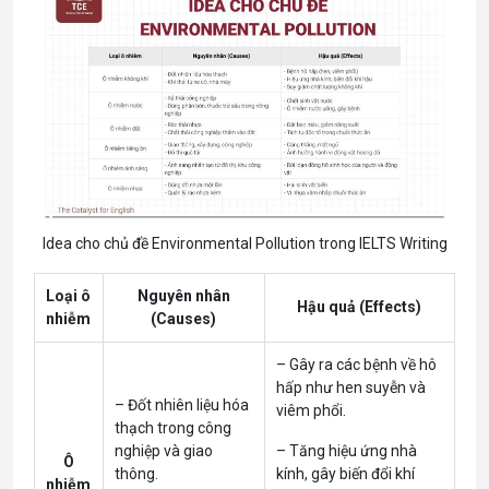
Idea cho chủ đề Environmental Pollution trong IELTS Writing
Loại ô
Nguyên nhân
Hậu quả (Effects)
nhiễm
(Causes)
– Gây ra các bệnh về hô
hấp như hen suyễn và
– Đốt nhiên liệu hóa
viêm phổi.
thạch trong công
nghiệp và giao
– Tăng hiệu ứng nhà
Ô
thông.
kính, gây biến đổi khí
nhiễm