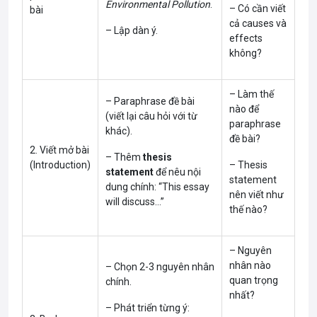
Environmental Pollution
.
– Có cần viết
bài
cả causes và
– Lập dàn ý.
effects
không?
– Làm thế
– Paraphrase đề bài
nào để
(viết lại câu hỏi với từ
paraphrase
khác).
đề bài?
2. Viết mở bài
– Thêm
thesis
(Introduction)
– Thesis
statement
để nêu nội
statement
dung chính: “This essay
nên viết như
will discuss…”
thế nào?
– Nguyên
nhân nào
– Chọn 2-3 nguyên nhân
quan trọng
chính.
nhất?
– Phát triển từng ý: