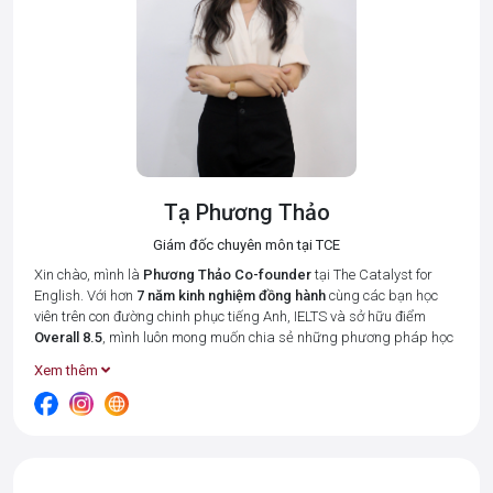
Tạ Phương Thảo
Giám đốc chuyên môn tại TCE
Xin chào, mình là
Phương Thảo
Co-founder
tại The Catalyst for
English. Với hơn
7 năm kinh nghiệm đồng hành
cùng các bạn học
viên trên con đường chinh phục tiếng Anh, IELTS và sở hữu điểm
Overall 8.5
, mình luôn mong muốn chia sẻ những phương pháp học
tập hiệu quả nhất để giúp bạn tiết kiệm thời gian và đạt được kết
Xem thêm
quả cao.
Tại The Catalyst for English, mình cùng đội ngũ giáo viên luôn đặt 3
giá trị cốt lõi:
Connected – Disciplined – Goal-oriented (Kết nối –
Kỉ luật – Hướng về kết quả)
lên hàng đầu. Bởi chúng mình hiểu rằng,
mỗi học viên đều có những điểm mạnh và khó khăn riêng, và vai trò