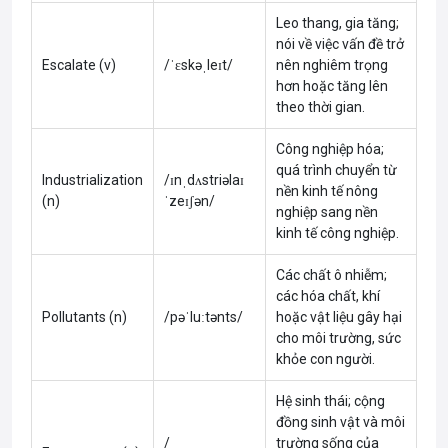
Leo thang, gia tăng;
nói về việc vấn đề trở
Escalate (v)
/ˈɛskəˌleɪt/
nên nghiêm trọng
hơn hoặc tăng lên
theo thời gian.
Công nghiệp hóa;
quá trình chuyển từ
Industrialization
/ɪnˌdʌstriəlaɪ
nền kinh tế nông
(n)
ˈzeɪʃən/
nghiệp sang nền
kinh tế công nghiệp.
Các chất ô nhiễm;
các hóa chất, khí
Pollutants (n)
/pəˈluːtənts/
hoặc vật liệu gây hại
cho môi trường, sức
khỏe con người.
Hệ sinh thái; cộng
đồng sinh vật và môi
/
trường sống của