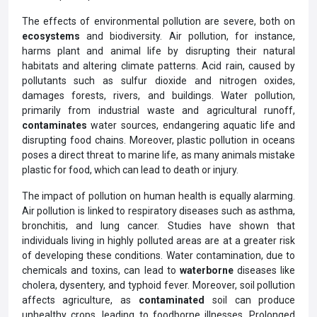
The effects of environmental pollution are severe, both on
ecosystems
and biodiversity. Air pollution, for instance,
harms plant and animal life by disrupting their natural
habitats and altering climate patterns. Acid rain, caused by
pollutants such as sulfur dioxide and nitrogen oxides,
damages forests, rivers, and buildings. Water pollution,
primarily from industrial waste and agricultural runoff,
contaminates
water sources, endangering aquatic life and
disrupting food chains. Moreover, plastic pollution in oceans
poses a direct threat to marine life, as many animals mistake
plastic for food, which can lead to death or injury.
The impact of pollution on human health is equally alarming.
Air pollution is linked to respiratory diseases such as asthma,
bronchitis, and lung cancer. Studies have shown that
individuals living in highly polluted areas are at a greater risk
of developing these conditions. Water contamination, due to
chemicals and toxins, can lead to
waterborne
diseases like
cholera, dysentery, and typhoid fever. Moreover, soil pollution
affects agriculture, as
contaminated
soil can produce
unhealthy crops, leading to foodborne illnesses. Prolonged