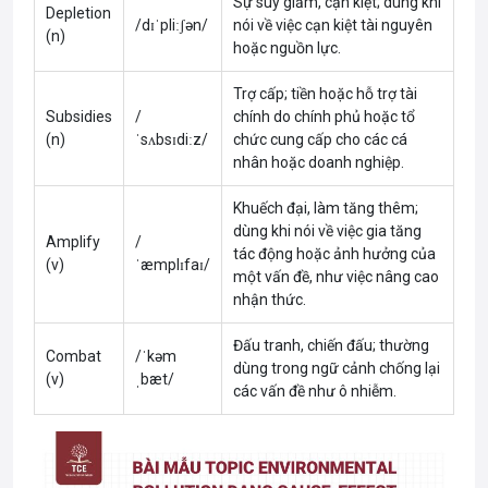
Sự suy giảm, cạn kiệt; dùng khi
Depletion
/dɪˈpliːʃən/
nói về việc cạn kiệt tài nguyên
(n)
hoặc nguồn lực.
Trợ cấp; tiền hoặc hỗ trợ tài
Subsidies
/
chính do chính phủ hoặc tổ
(n)
ˈsʌbsɪdiːz/
chức cung cấp cho các cá
nhân hoặc doanh nghiệp.
Khuếch đại, làm tăng thêm;
dùng khi nói về việc gia tăng
Amplify
/
tác động hoặc ảnh hưởng của
(v)
ˈæmplɪfaɪ/
một vấn đề, như việc nâng cao
nhận thức.
Đấu tranh, chiến đấu; thường
Combat
/ˈkəm
dùng trong ngữ cảnh chống lại
(v)
ˌbæt/
các vấn đề như ô nhiễm.