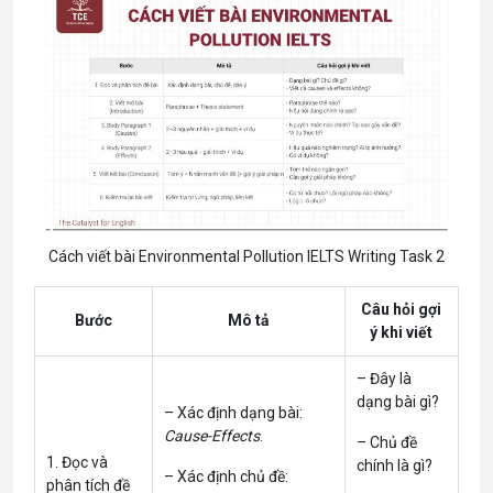
dụng sản phẩm
– Gây hại cho sinh vật
nhựa dùng một lần
biển do ăn phải nhựa
(chai nhựa, túi
hoặc bị mắc kẹt.
Ô
nilon).
nhiễm
nhựa
– Nhựa phân hủy tạo ra
– Thiếu các chính
các vi hạt nhựa, xâm
sách quản lý rác
nhập vào chuỗi thức ăn
thải nhựa.
của con người.
Cách viết bài Environmental Pollution IELTS Writing Task 2
Câu hỏi gợi
Bước
Mô tả
ý khi viết
– Đây là
dạng bài gì?
– Xác định dạng bài:
Cause-Effects
.
– Chủ đề
1. Đọc và
chính là gì?
– Xác định chủ đề:
phân tích đề