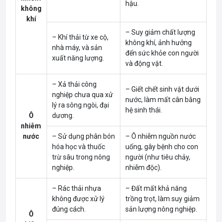
hậu.
không
khí
– Suy giảm chất lượng
– Khí thải từ xe cộ,
không khí, ảnh hưởng
nhà máy, và sản
đến sức khỏe con người
xuất năng lượng.
và động vật.
– Xả thải công
– Giết chết sinh vật dưới
nghiệp chưa qua xử
nước, làm mất cân bằng
lý ra sông ngòi, đại
hệ sinh thái.
Ô
dương.
nhiễm
nước
– Sử dụng phân bón
– Ô nhiễm nguồn nước
hóa học và thuốc
uống, gây bệnh cho con
trừ sâu trong nông
người (như tiêu chảy,
nghiệp.
nhiễm độc).
– Rác thải nhựa
– Đất mất khả năng
không được xử lý
trồng trọt, làm suy giảm
đúng cách.
sản lượng nông nghiệp.
Ô