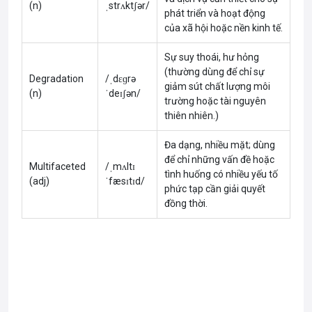
(n)
ˌstrʌktʃər/
phát triển và hoạt động
của xã hội hoặc nền kinh tế.
Sự suy thoái, hư hỏng
(thường dùng để chỉ sự
Degradation
/ˌdɛɡrə
giảm sút chất lượng môi
(n)
ˈdeɪʃən/
trường hoặc tài nguyên
thiên nhiên.)
Đa dạng, nhiều mặt; dùng
để chỉ những vấn đề hoặc
Multifaceted
/ˌmʌltɪ
tình huống có nhiều yếu tố
(adj)
ˈfæsɪtɪd/
phức tạp cần giải quyết
đồng thời.