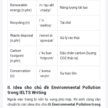
Renewable
/rɪˈnjuːəbl
Năng lượng tái tạo
energy (n.phr)
ˈɛnədʒi/
/ˌriː
Recycling (n)
Tái chế
ˈsaɪklɪŋ/
Waste disposal
/weɪst dɪ
Xử lý rác thải
(n.phr)
ˈspoʊzəl/
Carbon
/ˈkɑːbən
Dấu chân carbon (lượng
footprint
ˈfʊtprɪnt/
CO2 thải ra)
(n.phr)
Conservation
/ˌkɒnsə
Sự bảo tồn
(n)
ˈveɪʃn/
II. Idea cho chủ đề Environmental Pollution
trong IELTS Writing
Ngoài việc trang bị vốn từ vựng phù hợp, thí sinh cũng cần
chuẩn bị các idea cho chủ đề
Environmental Pollution trong