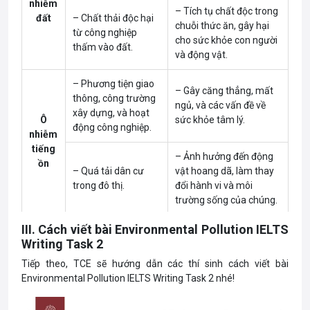
nhiễm
– Tích tụ chất độc trong
đất
– Chất thải độc hại
chuỗi thức ăn, gây hại
từ công nghiệp
cho sức khỏe con người
thấm vào đất.
và động vật.
– Phương tiện giao
– Gây căng thẳng, mất
thông, công trường
ngủ, và các vấn đề về
xây dựng, và hoạt
Ô
sức khỏe tâm lý.
động công nghiệp.
nhiễm
tiếng
– Ảnh hưởng đến động
ồn
– Quá tải dân cư
vật hoang dã, làm thay
trong đô thị.
đổi hành vi và môi
trường sống của chúng.
III. Cách viết bài Environmental Pollution IELTS
Ô
– Ánh sáng nhân
– Làm rối loạn đồng hồ
Writing Task 2
nhiễm
tạo từ các thành
sinh học của con người
ánh
phố và khu công
Tiếp theo, TCE sẽ hướng dẫn các thí sinh cách viết bài
và động vật.
sáng
nghiệp.
Environmental Pollution IELTS Writing Task 2 nhé!
– Thói quen sử