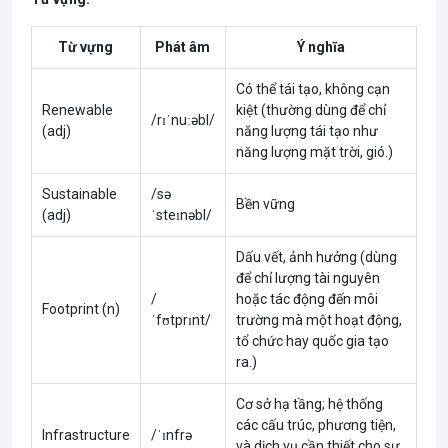
Từ vựng
Phát âm
Ý nghĩa
Có thể tái tạo, không cạn
Renewable
kiệt (thường dùng để chỉ
/rɪˈnuːəbl/
(adj)
năng lượng tái tạo như
năng lượng mặt trời, gió.)
Sustainable
/sə
Bền vững
(adj)
ˈsteɪnəbl/
Dấu vết, ảnh hưởng (dùng
để chỉ lượng tài nguyên
/
hoặc tác động đến môi
Footprint (n)
ˈfʊtprɪnt/
trường mà một hoạt động,
tổ chức hay quốc gia tạo
ra.)
Cơ sở hạ tầng; hệ thống
các cấu trúc, phương tiện,
Infrastructure
/ˈɪnfrə
và dịch vụ cần thiết cho sự