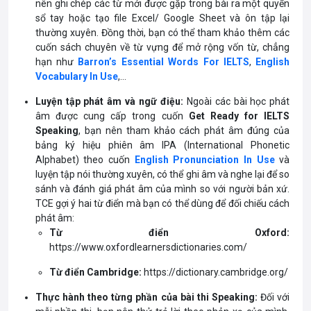
nên ghi chép các từ mới được gặp trong bài ra một quyển
sổ tay hoặc tạo file Excel/ Google Sheet và ôn tập lại
thường xuyên. Đồng thời, bạn có thể tham khảo thêm các
cuốn sách chuyên về từ vựng để mở rộng vốn từ, chẳng
hạn như
Barron’s Essential Words For IELTS
,
English
Vocabulary In Use
,…
Luyện tập phát âm và ngữ điệu:
Ngoài các bài học phát
âm được cung cấp trong cuốn
Get Ready for IELTS
Speaking
, bạn nên tham khảo cách phát âm đúng của
bảng ký hiệu phiên âm IPA (International Phonetic
Alphabet) theo cuốn
English Pronunciation In Use
và
luyện tập nói thường xuyên, có thể ghi âm và nghe lại để so
sánh và đánh giá phát âm của mình so với người bản xứ.
TCE gợi ý hai từ điển mà bạn có thể dùng để đối chiếu cách
phát âm:
Từ điển Oxford:
https://www.oxfordlearnersdictionaries.com/
Từ điển Cambridge:
https://dictionary.cambridge.org/
Thực hành theo từng phần của bài thi Speaking:
Đối với