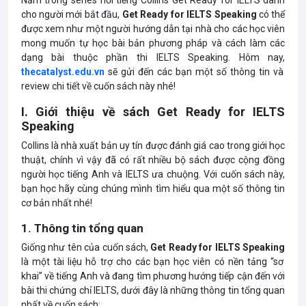
Nằm trong series nổi tiếng
Collins Get Ready for IELTS
dành
cho người mới bắt đầu,
Get Ready for IELTS Speaking
có thể
được xem như một người hướng dẫn tại nhà cho các học viên
mong muốn tự học bài bản phương pháp và cách làm các
dạng bài thuộc phần thi IELTS Speaking. Hôm nay,
thecatalyst.edu.vn
sẽ gửi đến các bạn một số thông tin và
review chi tiết về cuốn sách này nhé!
I. Giới thiệu về sách Get Ready for IELTS
Speaking
Collins là nhà xuất bản uy tín được đánh giá cao trong giới học
thuật, chính vì vậy đã có rất nhiều bộ sách được cộng đồng
người học tiếng Anh và IELTS ưa chuộng. Với cuốn sách này,
bạn học hãy cùng chúng mình tìm hiểu qua một số thông tin
cơ bản nhất nhé!
1. Thông tin tổng quan
Giống như tên của cuốn sách,
Get Ready for IELTS Speaking
là một tài liệu hỗ trợ cho các bạn học viên có nền tảng “sơ
khai” về tiếng Anh và đang tìm phương hướng tiếp cận đến với
bài thi chứng chỉ IELTS, dưới đây là những thông tin tổng quan
nhất về cuốn sách: