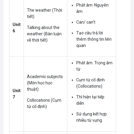
Phát âm: Nguyên
The weather (Thời
âm
tiết)
Can/ can’t
Unit
Talking about the
6
Tạo câu trả lời
weather (Bàn luận
thêm thông tin liên
về thời tiết)
quan
Phát âm: Trọng âm
từ
Academic subjects
Cụm từ cố định
(Môn học học
(Collocations)
thuật)
Unit
7
Thì hiện tại tiếp
Collocations (Cụm
diễn
từ cố định)
Sử dụng kết hợp
nhiều từ vựng