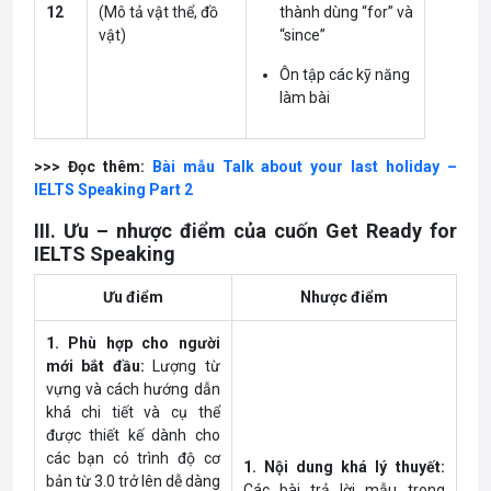
12
(Mô tả vật thể, đồ
thành dùng “for” và
vật)
“since”
Ôn tập các kỹ năng
làm bài
>>> Đọc thêm:
Bài mẫu Talk about your last holiday –
IELTS Speaking Part 2
III. Ưu – nhược điểm của cuốn Get Ready for
IELTS Speaking
Ưu điểm
Nhược điểm
1. Phù hợp cho người
mới bắt đầu:
Lượng từ
vựng và cách hướng dẫn
khá chi tiết và cụ thể
được thiết kế dành cho
các bạn có trình độ cơ
1. Nội dung khá lý thuyết:
bản từ 3.0 trở lên dễ dàng
Các bài trả lời mẫu trong