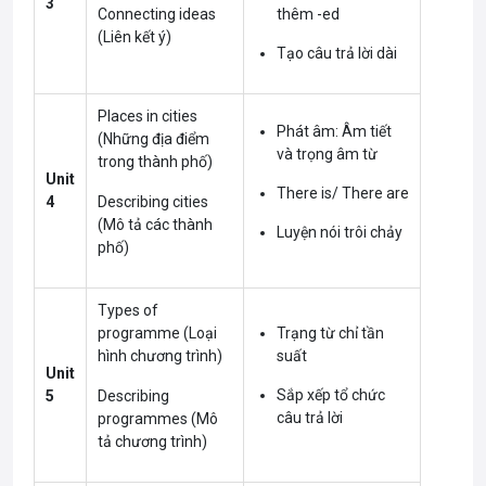
3
Connecting ideas
thêm -ed
(Liên kết ý)
Tạo câu trả lời dài
Places in cities
Phát âm: Âm tiết
(Những địa điểm
và trọng âm từ
trong thành phố)
Unit
There is/ There are
4
Describing cities
(Mô tả các thành
Luyện nói trôi chảy
phố)
Types of
programme (Loại
Trạng từ chỉ tần
hình chương trình)
suất
Unit
Sắp xếp tổ chức
5
Describing
câu trả lời
programmes (Mô
tả chương trình)