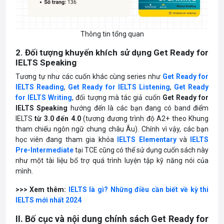
Thông tin tổng quan
2. Đối tượng khuyến khích sử dụng Get Ready for
IELTS Speaking
Tương tự như các cuốn khác cùng series như
Get Ready for
IELTS Reading
,
Get Ready for IELTS Listening
,
Get Ready
for IELTS Writing
, đối tượng mà tác giả cuốn
Get Ready for
IELTS Speaking
hướng đến là các bạn đang có band điểm
IELTS
từ 3.0 đến 4.0
(tương đương trình độ A2+ theo Khung
tham chiếu ngôn ngữ chung châu Âu). Chính vì vậy, các bạn
học viên đang tham gia khóa
IELTS Elementary
và
IELTS
Pre-Intermediate
tại TCE cũng có thể sử dụng cuốn sách này
như một tài liệu bổ trợ quá trình luyện tập kỹ năng nói của
mình.
>>> Xem thêm:
IELTS là gì? Những điều cần biết về kỳ thi
IELTS mới nhất 2024
II. Bố cục và nội dung chính sách Get Ready for