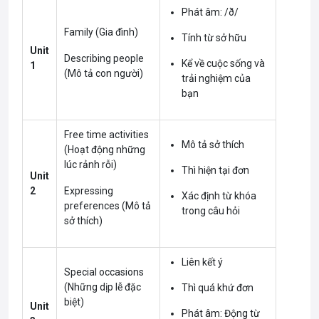
Phát âm: /ð/
Family (Gia đình)
Tính từ sở hữu
Unit
Describing people
Kể về cuộc sống và
1
(Mô tả con người)
trải nghiệm của
bạn
Free time activities
Mô tả sở thích
(Hoạt động những
lúc rảnh rỗi)
Thì hiện tại đơn
Unit
2
Expressing
Xác định từ khóa
preferences (Mô tả
trong câu hỏi
sở thích)
Liên kết ý
Special occasions
(Những dịp lễ đặc
Thì quá khứ đơn
biệt)
Unit
Phát âm: Động từ