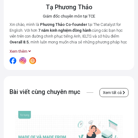
Tạ Phương Thảo
Giám đốc chuyên môn tại TCE
Xin chào, mình là
Phương Thảo
Co-founder
tại The Catalyst for
English. Với hơn
7 năm kinh nghiệm đồng hành
cùng các bạn học
viên trên con đường chinh phục tiếng Anh, IELTS và sở hữu điểm
Overall 8.5
, mình luôn mong muốn chia sẻ những phương pháp học
tập hiệu quả nhất để giúp bạn tiết kiệm thời gian và đạt được kết
Xem thêm
quả cao.
Tại The Catalyst for English, mình cùng đội ngũ giáo viên luôn đặt 3
giá trị cốt lõi:
Connected – Disciplined – Goal-oriented (Kết nối –
Kỉ luật – Hướng về kết quả)
lên hàng đầu. Bởi chúng mình hiểu rằng,
mỗi học viên đều có những điểm mạnh và khó khăn riêng, và vai trò
của "người thầy" là tạo ra một môi trường học tập thân thiện, luôn
Bài viết cùng chuyên mục
luôn thấu hiểu và đồng hành từng học viên, giúp các bạn không cảm
Xem tất cả
thấy "đơn độc" trong một tập thể.
Những bài viết này được chắt lọc từ
kinh nghiệm giảng dạy thực tế
và quá trình
tự học IELTS
của mình, hy vọng đây sẽ là nguồn cảm
hứng và hành trang hữu ích cho các bạn trên con đường chinh phục
tiếng Anh.