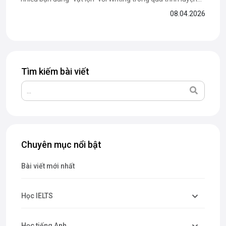
thi IELTS. Nhưng liệu cuốn sách này có thực sự giúp bạn
08.04.2026
nâng band hiệu quả? Trong bài viết dưới đây, The Catalyst
For English sẽ cùng bạn...
Tìm kiếm bài viết
Chuyên mục nổi bật
Bài viết mới nhất
Học IELTS
Học tiếng Anh