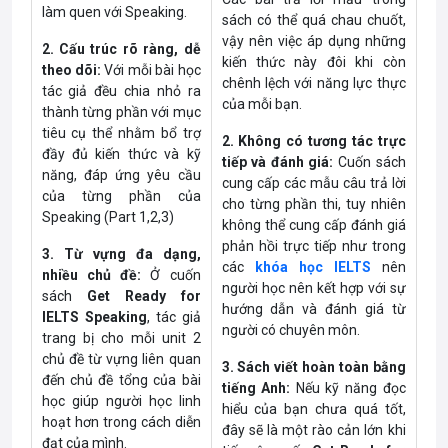
làm quen với Speaking.
sách có thể quá chau chuốt,
vậy nên việc áp dụng những
2. Cấu trúc rõ ràng, dễ
kiến thức này đôi khi còn
theo dõi:
Với mỗi bài học
chênh lệch với năng lực thực
tác giả đều chia nhỏ ra
của mỗi bạn.
thành từng phần với mục
tiêu cụ thể nhằm bổ trợ
2. Không có tương tác trực
đầy đủ kiến thức và kỹ
tiếp và đánh giá:
Cuốn sách
năng, đáp ứng yêu cầu
cung cấp các mẫu câu trả lời
của từng phần của
cho từng phần thi, tuy nhiên
Speaking (Part 1,2,3)
không thể cung cấp đánh giá
phản hồi trực tiếp như trong
3. Từ vựng đa dạng,
các
khóa học IELTS
nên
nhiều chủ đề:
Ở cuốn
người học nên kết hợp với sự
sách
Get Ready for
hướng dẫn và đánh giá từ
IELTS Speaking
, tác giả
người có chuyên môn.
trang bị cho mỗi unit 2
chủ đề từ vựng liên quan
3. Sách viết hoàn toàn bằng
đến chủ đề tổng của bài
tiếng Anh:
Nếu kỹ năng đọc
học giúp người học linh
hiểu của bạn chưa quá tốt,
hoạt hơn trong cách diễn
đây sẽ là một rào cản lớn khi
đạt của mình.