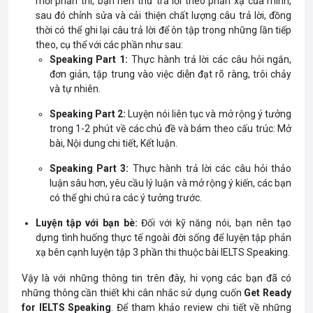
mỗi phần thi, bạn nên thử trả lời theo phản xạ của mình,
sau đó chỉnh sửa và cải thiện chất lượng câu trả lời, đồng
thời có thể ghi lại câu trả lời để ôn tập trong những lần tiếp
theo, cụ thể với các phần như sau:
Speaking Part 1:
Thực hành trả lời các câu hỏi ngắn,
đơn giản, tập trung vào việc diễn đạt rõ ràng, trôi chảy
và tự nhiên.
Speaking Part 2:
Luyện nói liên tục và mở rộng ý tưởng
trong 1-2 phút về các chủ đề và bám theo cấu trúc: Mở
bài, Nội dung chi tiết, Kết luận.
Speaking Part 3:
Thực hành trả lời các câu hỏi thảo
luận sâu hơn, yêu cầu lý luận và mở rộng ý kiến, các bạn
có thể ghi chú ra các ý tưởng trước.
Luyện tập với bạn bè:
Đối với kỹ năng nói, bạn nên tạo
dựng tình huống thực tế ngoài đời sống để luyện tập phản
xạ bên cạnh luyện tập 3 phần thi thuộc bài IELTS Speaking.
Vậy là với những thông tin trên đây, hi vọng các bạn đã có
những thông cần thiết khi cân nhắc sử dụng cuốn
Get Ready
for IELTS Speaking
. Để tham khảo review chi tiết về những