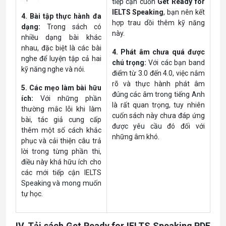
tiếp cận cuốn
Get Ready for
IELTS Speaking
, bạn nên kết
4. Bài tập thực hành đa
hợp trau dồi thêm kỹ năng
dạng:
Trong sách có
này.
nhiều dạng bài khác
nhau, đặc biệt là các bài
4. Phát âm chưa quá được
nghe để luyện tập cả hai
chú trọng:
Với các bạn band
kỹ năng nghe và nói.
điểm từ 3.0 đến 4.0, việc nắm
rõ và thực hành phát âm
5. Các mẹo làm bài hữu
đúng các âm trong tiếng Anh
ích:
Với những phần
là rất quan trọng, tuy nhiên
thường mắc lỗi khi làm
cuốn sách này chưa đáp ứng
bài, tác giả cung cấp
được yêu cầu đó đối với
thêm một số cách khắc
những âm khó.
phục và cải thiện câu trả
lời trong từng phần thi,
điều này khá hữu ích cho
các mới tiếp cận IELTS
Speaking và mong muốn
tự học.
IV. Tải sách Get Ready for IELTS Speaking PDF