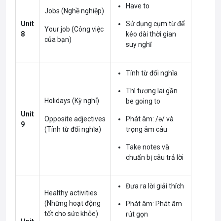
Have to
Jobs (Nghề nghiệp)
Unit
Sử dụng cụm từ để
Your job (Công việc
8
kéo dài thời gian
của bạn)
suy nghĩ
Tính từ đối nghĩa
Thì tương lai gần
Holidays (Kỳ nghỉ)
be going to
Unit
Opposite adjectives
Phát âm: /ə/ và
9
(Tính từ đối nghĩa)
trọng âm câu
Take notes và
chuẩn bị câu trả lời
Đưa ra lời giải thích
Healthy activities
(Những hoạt động
Phát âm: Phát âm
tốt cho sức khỏe)
rút gọn