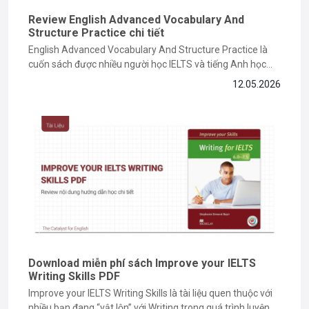
Review English Advanced Vocabulary And
Structure Practice chi tiết
English Advanced Vocabulary And Structure Practice là
cuốn sách được nhiều người học IELTS và tiếng Anh học
thuật lựa chọn để nâng cao vốn từ vựng cũng như cấu trúc
12.05.2026
câu nâng cao. Vậy nội dung sách có gì nổi bật, ưu nhược
điểm ra sao và nên học...
Download miễn phí sách Improve your IELTS
Writing Skills PDF
Improve your IELTS Writing Skills là tài liệu quen thuộc với
nhiều bạn đang “vật lộn” với Writing trong quá trình luyện