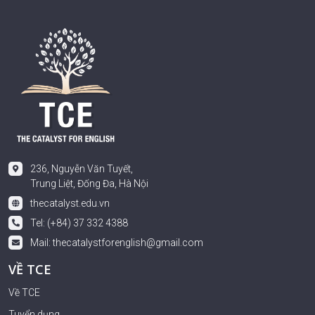
236, Nguyễn Văn Tuyết,
Trung Liệt, Đống Đa, Hà Nội
thecatalyst.edu.vn
Tel: (+84) 37 332 4388
Mail:
thecatalystforenglish@gmail.com
VỀ TCE
Về TCE
Tuyển dụng