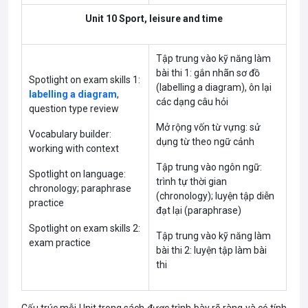
Unit 10 Sport, leisure and time
Tập trung vào kỹ năng làm
bài thi 1: gắn nhãn sơ đồ
Spotlight on exam skills 1:
(labelling a diagram), ôn lại
labelling a diagram
,
các dạng câu hỏi
question type review
Mở rộng vốn từ vựng: sử
Vocabulary builder:
dụng từ theo ngữ cảnh
working with context
Tập trung vào ngôn ngữ:
Spotlight on language:
trình tự thời gian
chronology; paraphrase
(chronology); luyện tập diễn
practice
đạt lại (paraphrase)
Spotlight on exam skills 2:
Tập trung vào kỹ năng làm
exam practice
bài thi 2: luyện tập làm bài
thi
Cấu trúc mỗi Unit trong sách được trình bày rõ ràng và có tính