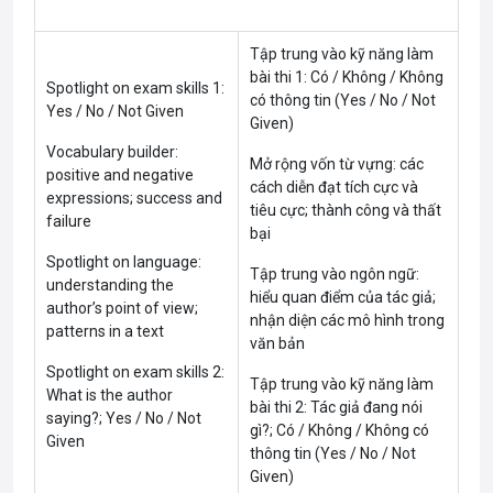
Tập trung vào kỹ năng làm
bài thi 1: Có / Không / Không
Spotlight on exam skills 1:
có thông tin (Yes / No / Not
Yes / No / Not Given
Given)
Vocabulary builder:
Mở rộng vốn từ vựng: các
positive and negative
cách diễn đạt tích cực và
expressions; success and
tiêu cực; thành công và thất
failure
bại
Spotlight on language:
Tập trung vào ngôn ngữ:
understanding the
hiểu quan điểm của tác giả;
author’s point of view;
nhận diện các mô hình trong
patterns in a text
văn bản
Spotlight on exam skills 2:
Tập trung vào kỹ năng làm
What is the author
bài thi 2: Tác giả đang nói
saying?; Yes / No / Not
gì?; Có / Không / Không có
Given
thông tin (Yes / No / Not
Given)