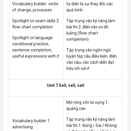
Vocabulary builder: verbs
từ diễn tả sự thay đổi; các
of change; processes
quá trình
Spotlight on exam skills 2:
Tập trung vào kỹ năng làm
flow-chart completion
bài thi 2: điền vào sơ đồ
luồng (flow-chart
Spotlight on language:
completion)
conditional practice;
sentence completion;
Tập trung vào ngôn ngữ:
useful expressions with if
luyện tập câu điều kiện; điền
vào câu; các cách diễn đạt
hữu ích với if
Unit 7 Sell, sell, sell
Mở rộng vốn từ vựng 1:
quảng cáo
Tập trung vào kỹ năng làm
Vocabulary builder 1:
bài thi 1: Đúng / Sai / Không
advertising