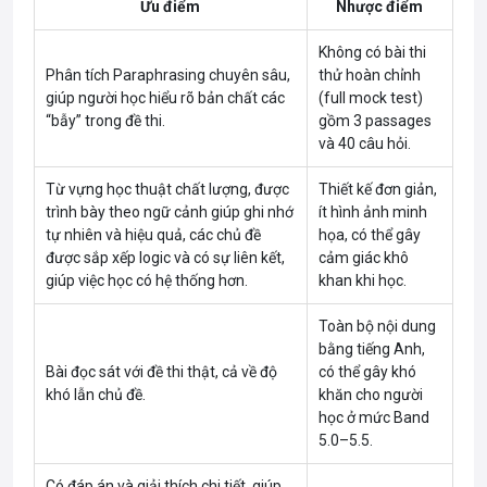
Ưu điểm
Nhược điểm
Không có bài thi
Phân tích Paraphrasing chuyên sâu,
thử hoàn chỉnh
giúp người học hiểu rõ bản chất các
(full mock test)
“bẫy” trong đề thi.
gồm 3 passages
và 40 câu hỏi.
Từ vựng học thuật chất lượng, được
Thiết kế đơn giản,
trình bày theo ngữ cảnh giúp ghi nhớ
ít hình ảnh minh
tự nhiên và hiệu quả, các chủ đề
họa, có thể gây
được sắp xếp logic và có sự liên kết,
cảm giác khô
giúp việc học có hệ thống hơn.
khan khi học.
Toàn bộ nội dung
bằng tiếng Anh,
Bài đọc sát với đề thi thật, cả về độ
có thể gây khó
khó lẫn chủ đề.
khăn cho người
học ở mức Band
5.0–5.5.
Có đáp án và giải thích chi tiết, giúp