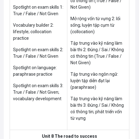
có thông tin (True / False /
Spotlight on exam skills 1:
Not Given)
True / False / Not Given
Mở rộng vốn từ vựng 2: lối
Vocabulary builder 2:
sống; luyện tập cụm từ
lifestyle; collocation
(collocation)
practice
Tập trung vào kỹ năng làm
Spotlight on exam skills 2:
bài thi 2: Đúng / Sai / Không
True / False / Not Given
có thông tin (True / False /
Not Given)
Spotlight on language:
paraphrase practice
Tập trung vào ngôn ngữ:
luyện tập diễn đạt lại
Spotlight on exam skills 3:
(paraphrase)
True / False / Not Given;
vocabulary development
Tập trung vào kỹ năng làm
bài thi 3: Đúng / Sai / Không
có thông tin; phát triển vốn
từ vựng
Unit 8 The road to success