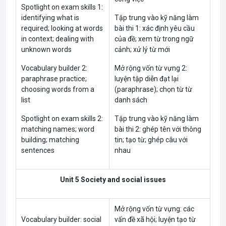
Spotlight on exam skills 1:
identifying what is
Tập trung vào kỹ năng làm
required; looking at words
bài thi 1: xác định yêu cầu
in context; dealing with
của đề; xem từ trong ngữ
unknown words
cảnh; xử lý từ mới
Vocabulary builder 2:
Mở rộng vốn từ vựng 2:
paraphrase practice;
luyện tập diễn đạt lại
choosing words from a
(paraphrase); chọn từ từ
list
danh sách
Spotlight on exam skills 2:
Tập trung vào kỹ năng làm
matching names; word
bài thi 2: ghép tên với thông
building; matching
tin; tạo từ; ghép câu với
sentences
nhau
Unit 5 Society and social issues
Mở rộng vốn từ vựng: các
Vocabulary builder: social
vấn đề xã hội; luyện tạo từ