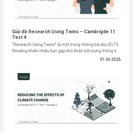
Giải đề Research Using Twins – Cambrigde 11
Test 4
“Research Using Twins” là một trong những bài đọc IELTS
Reading khiến nhiều bạn gặp khó khăn bởi lượng thông tin
học thuật và các dạng câu hỏi paraphrase phức tạp. Tuy
01.06.2026
nhiên, nếu nắm được cách đọc hiểu và xác định keyword
đúng cách, bạn hoàn toàn có thể...