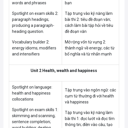
words and phrases
bạn
Spotlight on exam skills 2:
Tập trung vào kỹ năng làm
paragraph headings;
bài thi 2: tiêu đề đoạn văn;
producing a paragraph-
cách làm bài tập hỏi về tiêu
heading question.
đề đoạn văn
Vocabulary builder 2:
Mở rộng vốn từ vựng 2:
energy idioms; modifiers
thành ngữ về energy; các từ
and intensifiers
bổ nghĩa và từ nhấn mạnh
Unit 2 Health, wealth and happiness
Spotlight on language:
Tập trung vào ngôn ngữ: các
health and happiness
cụm từ thường đi với health
collocations
và happiness
Spotlight on exam skills 1:
Tập trung vào kỹ năng làm
skimming and scanning;
bài thi 1: đọc lướt và đọc tìm
sentence completion;
thông tin; điền vào câu; tạo
word building; dealing