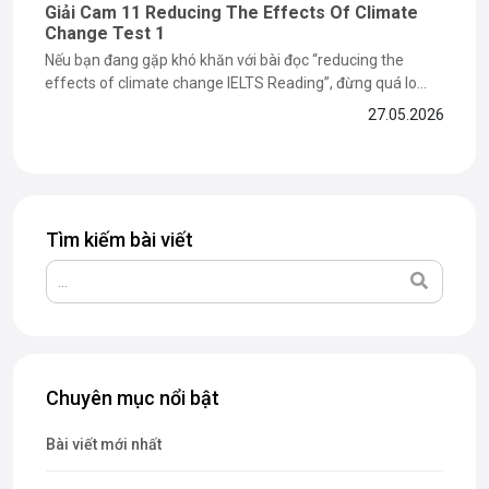
Giải Cam 11 Reducing The Effects Of Climate
Change Test 1
Nếu bạn đang gặp khó khăn với bài đọc “reducing the
effects of climate change IELTS Reading”, đừng quá lo
lắng vì đây là dạng bài dễ khiến nhiều bạn mất điểm ở phần
27.05.2026
paraphrase và matching information. Trong bài viết dưới
đây, The Catalyst for English sẽ cùng bạn...
Tìm kiếm bài viết
Chuyên mục nổi bật
Bài viết mới nhất