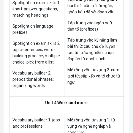
Spotlight on exam skills 1:
bài thi 1: câu trả lời ngắn;
short-answer questions;
ghép tiêu đề với đoạn văn
matching headings
Tập trung vào ngôn ngữ:
Spotlight on language:
tiền tố (prefixes)
prefixes
Tập trung vào kỹ năng làm
Spotlight on exam skills 2:
bài thi 2: câu chủ đề; luyện
topic sentences; word-
tạo từ; trắc nghiệm; chọn
building practice; multiple
đáp án từ danh sách
choice; pick from a list
Mở rộng vốn từ vựng 2: cụm
Vocabulary builder 2:
giới từ; sắp xếp và tổ chức từ
prepositional phrases;
ngữ
organizing words
Unit 4 Work and more
Vocabulary builder 1: jobs
Mở rộng vốn từ vựng 1: từ
and professions
vựng về nghề nghiệp và
công việc