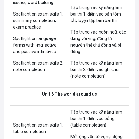
issues; word building
Tập trung vào kỹ năng làm
Spotlight on exam skills 1:
bài thi 1: điền vào bản tóm
summary completion;
tắt; luyện tập làm bài thi
exam practice
Tập trung vào ngôn ngữ: các
Spotlight on language:
dạng với -ing; động từ
forms with -ing; active
nguyên thể chủ động và bị
and passive infinitives
động
Spotlight on exam skills 2:
Tập trung vào kỹ năng làm
note completion
bài thi 2: điền vào ghi chú
(note completion)
Unit 6 The world around us
Tập trung vào kỹ năng làm
bài thi 1: điền vào bảng
Spotlight on exam skills 1:
(table completion)
table completion
Mở rộng vốn từ vựng: động