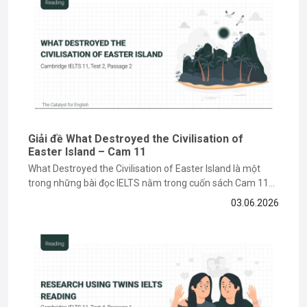
hứng và hành trang hữu ích cho các bạn trên con đường chinh phục
tiếng Anh.
Giải đề What Destroyed the Civilisation of
Easter Island – Cam 11
What Destroyed the Civilisation of Easter Island là một
trong những bài đọc IELTS nằm trong cuốn sách Cam 11
về chủ đề lịch sử và môi trường, đòi hỏi bạn phải có kỹ năng
03.06.2026
paraphrase và tìm keyword chính xác. Nếu bạn vẫn đang
gặp khó khăn khi làm...