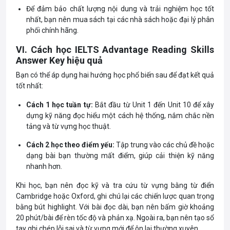
Để đảm bảo chất lượng nội dung và trải nghiệm học tốt
nhất, bạn nên mua sách tại các nhà sách hoặc đại lý phân
phối chính hãng.
VI. Cách học IELTS Advantage Reading Skills
Answer Key hiệu quả
Bạn có thể áp dụng hai hướng học phổ biến sau để đạt kết quả
tốt nhất:
Cách 1 học tuần tự:
Bắt đầu từ Unit 1 đến Unit 10 để xây
dựng kỹ năng đọc hiểu một cách hệ thống, nắm chắc nền
tảng và từ vựng học thuật.
Cách 2 học theo điểm yếu:
Tập trung vào các chủ đề hoặc
dạng bài bạn thường mất điểm, giúp cải thiện kỹ năng
nhanh hơn.
Khi học, bạn nên đọc kỹ và tra cứu từ vựng bằng từ điển
Cambridge hoặc Oxford, ghi chú lại các chiến lược quan trọng
bằng bút highlight. Với bài đọc dài, bạn nên bấm giờ khoảng
20 phút/bài để rèn tốc độ và phản xạ. Ngoài ra, bạn nên tạo sổ
tay ghi chép lỗi sai và từ vựng mới để ôn lại thường xuyên.