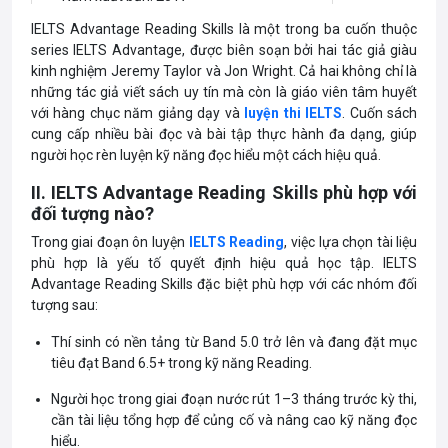
IELTS Advantage Reading Skills là một trong ba cuốn thuộc
Ngôn ngữ: tiếng Anh
series IELTS Advantage, được biên soạn bởi hai tác giả giàu
kinh nghiệm Jeremy Taylor và Jon Wright. Cả hai không chỉ là
những tác giả viết sách uy tín mà còn là giáo viên tâm huyết
với hàng chục năm giảng dạy và
luyện thi IELTS
. Cuốn sách
cung cấp nhiều bài đọc và bài tập thực hành đa dạng, giúp
người học rèn luyện kỹ năng đọc hiểu một cách hiệu quả.
II. IELTS Advantage Reading Skills phù hợp với
đối tượng nào?
Trong giai đoạn ôn luyện
IELTS Reading
, việc lựa chọn tài liệu
phù hợp là yếu tố quyết định hiệu quả học tập. IELTS
Advantage Reading Skills đặc biệt phù hợp với các nhóm đối
tượng sau:
Thí sinh có nền tảng từ Band 5.0 trở lên và đang đặt mục
tiêu đạt Band 6.5+ trong kỹ năng Reading.
Người học trong giai đoạn nước rút 1–3 tháng trước kỳ thi,
cần tài liệu tổng hợp để củng cố và nâng cao kỹ năng đọc
hiểu.