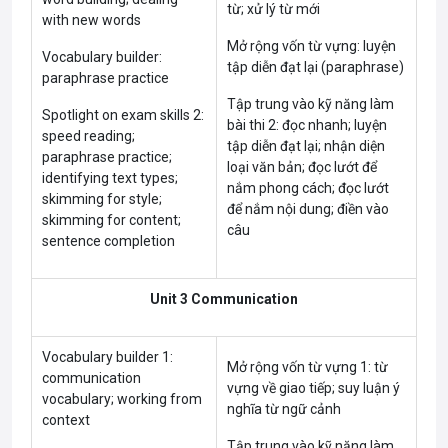
từ; xử lý từ mới
with new words
Mở rộng vốn từ vựng: luyện
Vocabulary builder:
tập diễn đạt lại (paraphrase)
paraphrase practice
Tập trung vào kỹ năng làm
Spotlight on exam skills 2:
bài thi 2: đọc nhanh; luyện
speed reading;
tập diễn đạt lại; nhận diện
paraphrase practice;
loại văn bản; đọc lướt để
identifying text types;
nắm phong cách; đọc lướt
skimming for style;
để nắm nội dung; điền vào
skimming for content;
câu
sentence completion
Unit 3 Communication
Vocabulary builder 1:
Mở rộng vốn từ vựng 1: từ
communication
vựng về giao tiếp; suy luận ý
vocabulary; working from
nghĩa từ ngữ cảnh
context
Tập trung vào kỹ năng làm