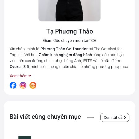
Tạ Phương Thảo
Giám đốc chuyên môn tại TCE
Xin chào, mình là
Phương Thảo
Co-founder
tại The Catalyst for
English. Với hơn
7 năm kinh nghiệm đồng hành
cùng các bạn học
viên trên con đường chinh phục tiếng Anh, IELTS và sở hữu điểm
Overall 8.5
, mình luôn mong muốn chia sẻ những phương pháp học
tập hiệu quả nhất để giúp bạn tiết kiệm thời gian và đạt được kết
Xem thêm
quả cao.
Tại The Catalyst for English, mình cùng đội ngũ giáo viên luôn đặt 3
giá trị cốt lõi:
Connected – Disciplined – Goal-oriented (Kết nối –
Kỉ luật – Hướng về kết quả)
lên hàng đầu. Bởi chúng mình hiểu rằng,
mỗi học viên đều có những điểm mạnh và khó khăn riêng, và vai trò
của "người thầy" là tạo ra một môi trường học tập thân thiện, luôn
Bài viết cùng chuyên mục
luôn thấu hiểu và đồng hành từng học viên, giúp các bạn không cảm
Xem tất cả
thấy "đơn độc" trong một tập thể.
Những bài viết này được chắt lọc từ
kinh nghiệm giảng dạy thực tế
và quá trình
tự học IELTS
của mình, hy vọng đây sẽ là nguồn cảm