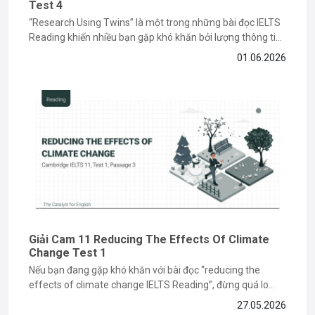
Test 4
“Research Using Twins” là một trong những bài đọc IELTS
Reading khiến nhiều bạn gặp khó khăn bởi lượng thông tin
học thuật và các dạng câu hỏi paraphrase phức tạp. Tuy
01.06.2026
nhiên, nếu nắm được cách đọc hiểu và xác định keyword
đúng cách, bạn hoàn toàn có thể...
Giải Cam 11 Reducing The Effects Of Climate
Change Test 1
Nếu bạn đang gặp khó khăn với bài đọc “reducing the
effects of climate change IELTS Reading”, đừng quá lo
lắng vì đây là dạng bài dễ khiến nhiều bạn mất điểm ở phần
27.05.2026
paraphrase và matching information. Trong bài viết dưới