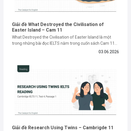
Giải đề What Destroyed the Civilisation of
Easter Island – Cam 11
What Destroyed the Civilisation of Easter Island là một
trong những bài đọc IELTS nằm trong cuốn sách Cam 11
về chủ đề lịch sử và môi trường, đòi hỏi bạn phải có kỹ năng
03.06.2026
paraphrase và tìm keyword chính xác. Nếu bạn vẫn đang
gặp khó khăn khi làm...
Giải đề Research Using Twins – Cambrigde 11