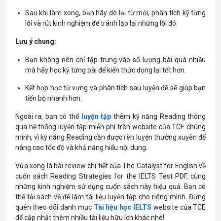
Sau khi làm xong, bạn hãy dò lại từ mới, phân tích kỹ từng
lỗi và rút kinh nghiệm để tránh lặp lại những lỗi đó.
Lưu ý chung:
Bạn không nên chỉ tập trung vào số lượng bài quá nhiều
mà hãy học kỹ từng bài để kiến thức đọng lại tốt hơn.
Kết hợp học từ vựng và phân tích sau luyện đề sẽ giúp bạn
tiến bộ nhanh hơn.
Ngoài ra, bạn có thể
luyện tập
thêm kỹ năng Reading thông
qua hệ thống luyện tập miễn phí trên website của TCE chúng
mình, vì kỹ năng Reading cần được rèn luyện thường xuyên để
nâng cao tốc độ và khả năng hiểu nội dung.
Vừa xong là bài review chi tiết của The Catalyst for English về
cuốn sách Reading Strategies for the IELTS Test PDF, cùng
những kinh nghiệm sử dụng cuốn sách này hiệu quả. Bạn có
thể tải sách về để làm tài liệu luyện tập cho riêng mình. Đừng
quên theo dõi danh mục
Tài liệu học IELTS
website của TCE
để cập nhật thêm nhiều tài liệu hữu ích khác nhé!