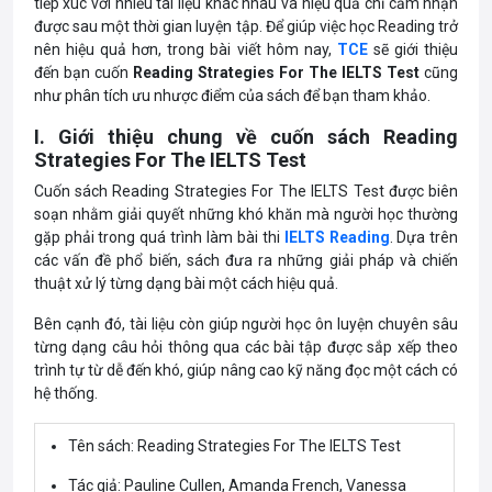
tiếp xúc với nhiều tài liệu khác nhau và hiệu quả chỉ cảm nhận
được sau một thời gian luyện tập. Để giúp việc học Reading trở
nên hiệu quả hơn, trong bài viết hôm nay,
TCE
sẽ giới thiệu
đến bạn cuốn
Reading Strategies For The IELTS Test
cũng
như phân tích ưu nhược điểm của sách để bạn tham khảo.
I. Giới thiệu chung về cuốn sách Reading
Strategies For The IELTS Test
Cuốn sách Reading Strategies For The IELTS Test được biên
soạn nhằm giải quyết những khó khăn mà người học thường
gặp phải trong quá trình làm bài thi
IELTS Reading
. Dựa trên
các vấn đề phổ biến, sách đưa ra những giải pháp và chiến
thuật xử lý từng dạng bài một cách hiệu quả.
Bên cạnh đó, tài liệu còn giúp người học ôn luyện chuyên sâu
từng dạng câu hỏi thông qua các bài tập được sắp xếp theo
trình tự từ dễ đến khó, giúp nâng cao kỹ năng đọc một cách có
hệ thống.
Tên sách: Reading Strategies For The IELTS Test
Tác giả: Pauline Cullen, Amanda French, Vanessa