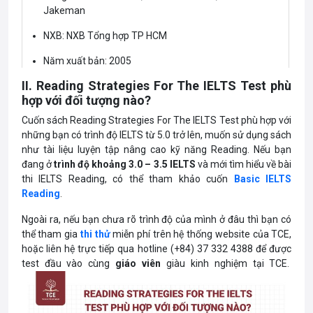
Jakeman
NXB: NXB Tổng hợp TP HCM
Năm xuất bản: 2005
II. Reading Strategies For The IELTS Test phù
Số trang: 275
hợp với đối tượng nào?
Cuốn sách Reading Strategies For The IELTS Test phù hợp với
những bạn có trình độ IELTS từ 5.0 trở lên, muốn sử dụng sách
như tài liệu luyện tập nâng cao kỹ năng Reading. Nếu bạn
đang ở
trình độ khoảng 3.0 – 3.5 IELTS
và mới tìm hiểu về bài
thi IELTS Reading, có thể tham khảo cuốn
Basic IELTS
Reading
.
Ngoài ra, nếu bạn chưa rõ trình độ của mình ở đâu thì bạn có
thể tham gia
thi thử
miễn phí trên hệ thống website của TCE,
hoặc liên hệ trực tiếp qua hotline (+84) 37 332 4388 để được
test đầu vào cùng
giáo viên
giàu kinh nghiệm tại TCE.