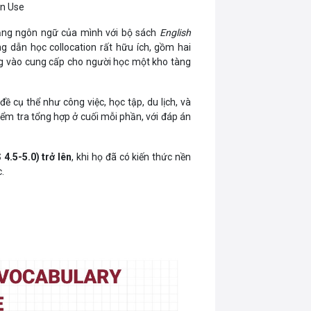
In Use
năng ngôn ngữ của mình với bộ sách
English
g dẫn học collocation rất hữu ích, gồm hai
ng vào cung cấp cho người học một kho tàng
ề cụ thể như công việc, học tập, du lịch, và
kiểm tra tổng hợp ở cuối mỗi phần, với đáp án
 4.5-5.0) trở lên
, khi họ đã có kiến thức nền
c.