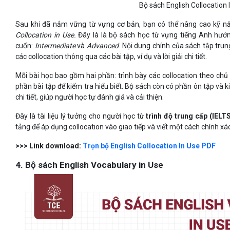
Bộ sách English Collocation 
Sau khi đã nắm vững từ vựng cơ bản, bạn có thể nâng cao kỹ 
Collocation in Use.
Đây là là bộ sách học từ vựng tiếng Anh hướn
cuốn:
Intermediate
và
Advanced
. Nội dung chính của sách tập tru
các collocation thông qua các bài tập, ví dụ và lời giải chi tiết.
Mỗi bài học bao gồm hai phần: trình bày các collocation theo chủ đ
phần bài tập để kiểm tra hiểu biết. Bộ sách còn có phần ôn tập và 
chi tiết, giúp người học tự đánh giá và cải thiện.
Đây là tài liệu lý tưởng cho người học từ
trình độ trung cấp (IELTS
tảng để áp dụng collocation vào giao tiếp và viết một cách chính xá
>>> Link download:
Trọn bộ English Collocation In Use PDF
4. Bộ sách English Vocabulary in Use