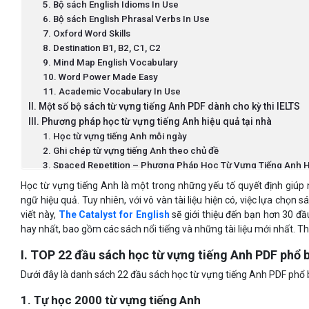
5. Bộ sách English Idioms In Use
6. Bộ sách English Phrasal Verbs In Use
7. Oxford Word Skills
8. Destination B1, B2, C1, C2
9. Mind Map English Vocabulary
10. Word Power Made Easy
11. Academic Vocabulary In Use
II. Một số bộ sách từ vựng tiếng Anh PDF dành cho kỳ thi IELTS
III. Phương pháp học từ vựng tiếng Anh hiệu quả tại nhà
1. Học từ vựng tiếng Anh mỗi ngày
2. Ghi chép từ vựng tiếng Anh theo chủ đề
3. Spaced Repetition – Phương Pháp Học Từ Vựng Tiếng Anh 
Học từ vựng tiếng Anh là một trong những yếu tố quyết định giú
ngữ hiệu quả. Tuy nhiên, với vô vàn tài liệu hiện có, việc lựa chọn 
viết này,
The Catalyst for English
sẽ giới thiệu đến bạn hơn 30 đ
hay nhất, bao gồm các sách nổi tiếng và những tài liệu mới nhất. 
I. TOP 22 đầu sách học từ vựng tiếng Anh PDF phổ 
Dưới đây là danh sách 22 đầu sách học từ vựng tiếng Anh PDF phổ
1. Tự học 2000 từ vựng tiếng Anh