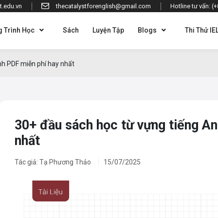
t.edu.vn
thecatalystforenglish@gmail.com
Hotline tư vấn: (
 Trình Học
Sách
Luyện Tập
Blogs
Thi Thử IE
nh PDF miễn phí hay nhất
30+ đầu sách học từ vựng tiếng A
nhất
Tác giả: Tạ Phương Thảo
15/07/2025