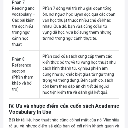
Phần 7:
Reading and
Phần 7 đóng vai trò như giai đoạn tổng
vocabulary –
ôn, nơi người học luyện đọc qua các đoạn
Các bài kiểm
văn học thuật thuộc nhiều chủ đề khác
tra đọc hiểu
nhau. Qua đó, bạn vừa củng cố lại từ
trong ngữ
vựng đã học, vừa bổ sung thêm những
cảnh học
từ mới trong ngữ cảnh thực tế.
thuật
Phần cuối của sách cung cấp thêm các
Phần 8:
kiến thức bổ trợ về từ vựng học thuật như
Reference
cách hình thành từ, ký hiệu phiên âm,
section
cũng như sự khác biệt giữa từ ngữ trang
(Phần tham
trọng và thông dụng. Bên cạnh đó, sách
khảo và bổ
còn kèm theo đáp án chi tiết để người
trợ)
học tiện kiểm tra và đánh giá kết quả.
IV. Ưu và nhược điểm của cuốn sách Academic
Vocabulary In Use
Bất kỳ tài liệu học thuật nào cũng có hai mặt của nó. Việc hiểu
rõ ưu và nhược điểm sẽ giúp bạn có cái nhìn khách quan và