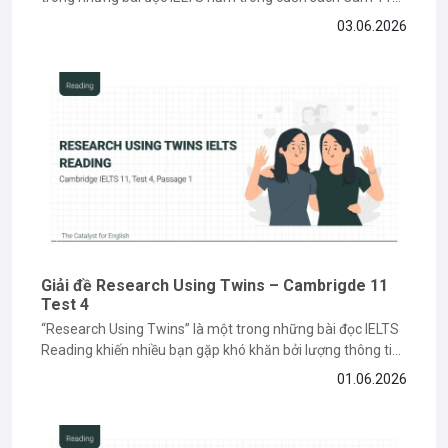
về chủ đề lịch sử và môi trường, đòi hỏi bạn phải có kỹ năng
03.06.2026
paraphrase và tìm keyword chính xác. Nếu bạn vẫn đang
gặp khó khăn khi làm...
Giải đề Research Using Twins – Cambrigde 11
Test 4
“Research Using Twins” là một trong những bài đọc IELTS
Reading khiến nhiều bạn gặp khó khăn bởi lượng thông tin
học thuật và các dạng câu hỏi paraphrase phức tạp. Tuy
01.06.2026
nhiên, nếu nắm được cách đọc hiểu và xác định keyword
đúng cách, bạn hoàn toàn có thể...