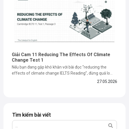
Giải Cam 11 Reducing The Effects Of Climate
Change Test 1
Nếu bạn đang gặp khó khăn với bài đọc “reducing the
effects of climate change IELTS Reading”, đừng quá lo
lắng vì đây là dạng bài dễ khiến nhiều bạn mất điểm ở phần
27.05.2026
paraphrase và matching information. Trong bài viết dưới
đây, The Catalyst for English sẽ cùng bạn...
Tìm kiếm bài viết