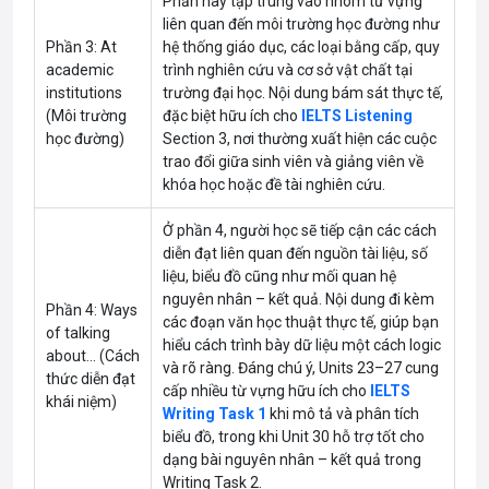
Phần này tập trung vào nhóm từ vựng
liên quan đến môi trường học đường như
Phần 3: At
hệ thống giáo dục, các loại bằng cấp, quy
academic
trình nghiên cứu và cơ sở vật chất tại
institutions
trường đại học. Nội dung bám sát thực tế,
(Môi trường
đặc biệt hữu ích cho
IELTS Listening
học đường)
Section 3, nơi thường xuất hiện các cuộc
trao đổi giữa sinh viên và giảng viên về
khóa học hoặc đề tài nghiên cứu.
Ở phần 4, người học sẽ tiếp cận các cách
diễn đạt liên quan đến nguồn tài liệu, số
liệu, biểu đồ cũng như mối quan hệ
nguyên nhân – kết quả. Nội dung đi kèm
Phần 4: Ways
các đoạn văn học thuật thực tế, giúp bạn
of talking
hiểu cách trình bày dữ liệu một cách logic
about… (Cách
và rõ ràng. Đáng chú ý, Units 23–27 cung
thức diễn đạt
cấp nhiều từ vựng hữu ích cho
IELTS
khái niệm)
Writing Task 1
khi mô tả và phân tích
biểu đồ, trong khi Unit 30 hỗ trợ tốt cho
dạng bài nguyên nhân – kết quả trong
Writing Task 2.