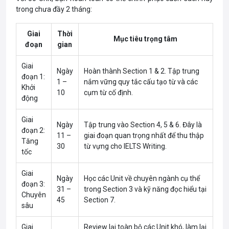
trong chưa đầy 2 tháng:
Giai
Thời
Mục tiêu trọng tâm
đoạn
gian
Giai
Ngày
Hoàn thành Section 1 & 2. Tập trung
đoạn 1:
1 –
nắm vững quy tắc cấu tạo từ và các
Khởi
10
cụm từ cố định.
động
Giai
Ngày
Tập trung vào Section 4, 5 & 6. Đây là
đoạn 2:
11 –
giai đoạn quan trọng nhất để thu thập
Tăng
30
từ vựng cho IELTS Writing.
tốc
Giai
Ngày
Học các Unit về chuyên ngành cụ thể
đoạn 3:
31 –
trong Section 3 và kỹ năng đọc hiểu tại
Chuyên
45
Section 7.
sâu
Giai
Review lại toàn bộ các Unit khó, làm lại