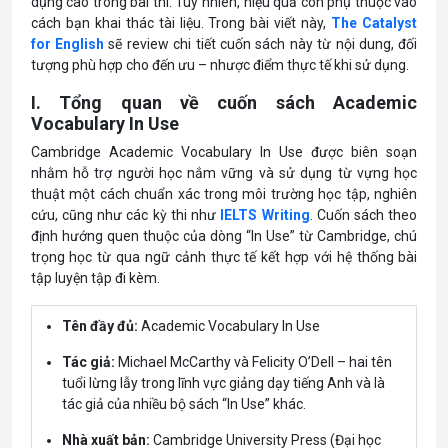
dụng cao trong bài thi. Tuy nhiên, hiệu quả còn phụ thuộc vào
cách bạn khai thác tài liệu. Trong bài viết này,
The Catalyst
for English
sẽ review chi tiết cuốn sách này từ nội dung, đối
tượng phù hợp cho đến ưu – nhược điểm thực tế khi sử dụng.
I. Tổng quan về cuốn sách Academic
Vocabulary In Use
Cambridge Academic Vocabulary In Use được biên soạn
nhằm hỗ trợ người học nắm vững và sử dụng từ vựng học
thuật một cách chuẩn xác trong môi trường học tập, nghiên
cứu, cũng như các kỳ thi như
IELTS Writing
. Cuốn sách theo
định hướng quen thuộc của dòng “In Use” từ Cambridge, chú
trọng học từ qua ngữ cảnh thực tế kết hợp với hệ thống bài
tập luyện tập đi kèm.
Tên đầy đủ:
Academic Vocabulary In Use
Tác giả:
Michael McCarthy và Felicity O’Dell – hai tên
tuổi lừng lẫy trong lĩnh vực giảng dạy tiếng Anh và là
tác giả của nhiều bộ sách “In Use” khác.
Nhà xuất bản:
Cambridge University Press (Đại học