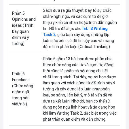
Sách đưa ra giả thuyết, bày tỏ sự chắc
Phần 5:
chắn/nghi ngờ, và các cụm từ để giới
Opinions and
thiệu ý kiến cá nhân hoặc trích dẫn nguồn
ideas (Trình
tin. Hỗ trợ đắc lực cho
IELTS Writing
bày quan
Task 2
, giúp bạn xây dựng những lập
điểm và ý
luận sắc bén, có độ tin cậy cao và mang
tưởng)
đậm tính phản biện (Critical Thinking).
Phần 6 gồm 13 bài học được phân chia
theo chức năng của từ và cụm từ, đồng
thời cũng là phần có nội dung chi tiết
Phần 6:
nhất trong sách. Tại đây, người học được
Functions
làm quen với cách dùng từ để trình bày ý
(Chức năng
tưởng và xây dựng lập luận như phân
ngôn ngữ
loại, so sánh, liên kết ý, mô tả vấn đề và
trong bài
đưa ra kết luận. Nhờ đó, bạn có thể sử
viết/nói)
dụng ngôn ngữ linh hoạt và đa dạng hơn
khi làm Writing Task 2, đặc biệt trong việc
phát triển quan điểm và dẫn chứng.