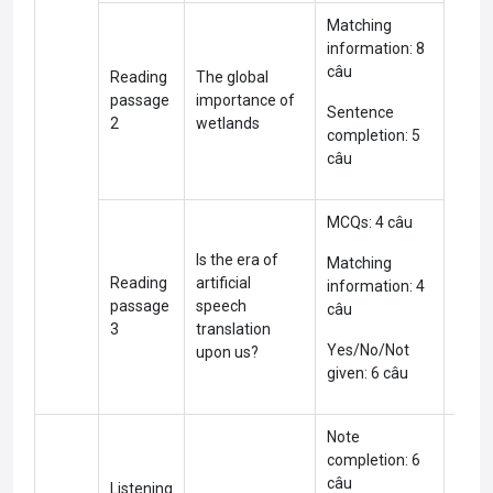
Matching
information: 8
câu
Reading
The global
passage
importance of
Sentence
Diffic
2
wetlands
completion: 5
câu
MCQs: 4 câu
Is the era of
Matching
Reading
artificial
information: 4
passage
speech
câu
3
translation
Yes/No/Not
upon us?
given: 6 câu
Note
completion: 6
câu
Listening