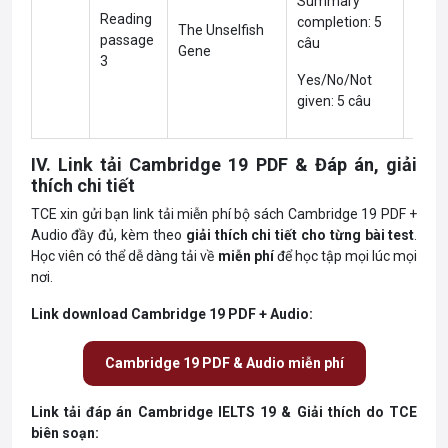
Summary
Reading
completion: 5
The Unselfish
passage
câu
Gene
3
Yes/No/Not
given: 5 câu
IV. Link tải Cambridge 19 PDF & Đáp án, giải
thích chi tiết
TCE xin gửi bạn link tải miễn phí bộ sách Cambridge 19 PDF +
Audio đầy đủ, kèm theo
giải thích chi tiết cho từng bài test
.
Học viên có thể dễ dàng tải về
miễn phí
để học tập mọi lúc mọi
nơi.
Link download Cambridge 19 PDF + Audio:
Cambridge 19 PDF & Audio miễn phí
Link tải đáp án Cambridge IELTS 19 & Giải thích do TCE
biên soạn: