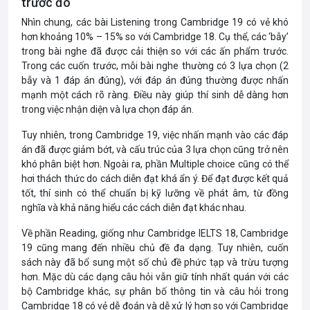
trước đó
Nhìn chung, các bài Listening trong Cambridge 19 có vẻ khó
hơn khoảng 10% – 15% so với Cambridge 18. Cụ thể, các ‘bẫy’
trong bài nghe đã được cải thiện so với các ấn phẩm trước.
Trong các cuốn trước, mỗi bài nghe thường có 3 lựa chọn (2
bẫy và 1 đáp án đúng), với đáp án đúng thường được nhấn
mạnh một cách rõ ràng. Điều này giúp thí sinh dễ dàng hơn
trong việc nhận diện và lựa chọn đáp án.
Tuy nhiên, trong Cambridge 19, việc nhấn mạnh vào các đáp
án đã được giảm bớt, và cấu trúc của 3 lựa chọn cũng trở nên
khó phân biệt hơn. Ngoài ra, phần Multiple choice cũng có thể
hơi thách thức do cách diễn đạt khá ẩn ý. Để đạt được kết quả
tốt, thí sinh có thể chuẩn bị kỹ lưỡng về phát âm, từ đồng
nghĩa và khả năng hiểu các cách diễn đạt khác nhau.
Về phần Reading, giống như Cambridge IELTS 18, Cambridge
19 cũng mang đến nhiều chủ đề đa dạng. Tuy nhiên, cuốn
sách này đã bổ sung một số chủ đề phức tạp và trừu tượng
hơn. Mặc dù các dạng câu hỏi vẫn giữ tính nhất quán với các
bộ Cambridge khác, sự phân bố thông tin và câu hỏi trong
Cambridge 18 có vẻ dễ đoán và dễ xử lý hơn so với Cambridge