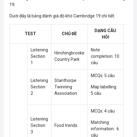
19.
Dưới đây là bảng đánh giá độ khó Cambridge 19 chi tiết:
DẠNG CÂU
TEST
CHỦ ĐỀ
ĐỘ 
HỎI
Listening
Note
Hinchingbrooke
Section
completion: 10
Country Park
1
câu
MCQs: 5 câu
Listening
Stanthorpe
Section
Twinning
Map labelling:
2
Association
5 câu
Medi
MCQs: 4 câu
Listening
Matching
Section
Food trends
information: 6
3
câu