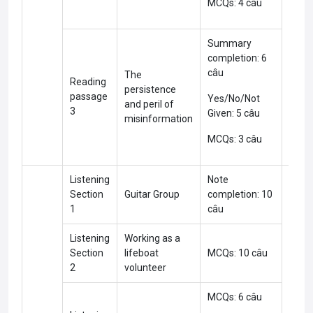
MCQs: 4 câu
Summary
completion: 6
câu
The
Reading
persistence
passage
Yes/No/Not
and peril of
3
Given: 5 câu
misinformation
MCQs: 3 câu
Listening
Note
Section
Guitar Group
completion: 10
1
câu
Listening
Working as a
Section
lifeboat
MCQs: 10 câu
2
volunteer
MCQs: 6 câu
Med