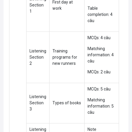
First day at
Section
work
Table
1
completion: 4
câu
MCQs: 4 câu
Matching
Listening
Training
information: 4
Section
programs for
Med
câu
2
new runners
+
MCQs: 2 câu
MCQs: 5 câu
Listening
Matching
Section
Types of books
information: 5
3
câu
Listening
Note