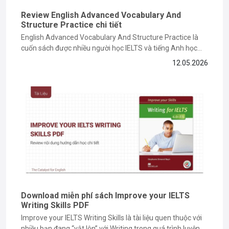
Review English Advanced Vocabulary And
Structure Practice chi tiết
English Advanced Vocabulary And Structure Practice là
cuốn sách được nhiều người học IELTS và tiếng Anh học
thuật lựa chọn để nâng cao vốn từ vựng cũng như cấu trúc
12.05.2026
câu nâng cao. Vậy nội dung sách có gì nổi bật, ưu nhược
điểm ra sao và nên học...
Download miễn phí sách Improve your IELTS
Writing Skills PDF
Improve your IELTS Writing Skills là tài liệu quen thuộc với
nhiều bạn đang “vật lộn” với Writing trong quá trình luyện