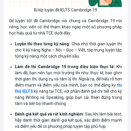
Bí kíp luyện đề IELTS Cambridge 19
Để luyện tốt đề Cambridge nói chung và Cambridge 19 nói
riêng, học viên có thể tham khảo ngay một số phương pháp
học hiệu quả từ nhà TCE dưới đây:
Luyện thi theo từng kỹ năng:
Chia nhỏ thời gian luyện thi
cho 4 kỹ năng Nghe – Nói – Đọc – Viết, tập trung luyện tập
từng kỹ năng một cách chuyên sâu.
Làm đề thi Cambridge 19 trong điều kiện thực tế:
Khi
làm đề, bạn nên
tạo môi trường thi như thực tế, bao gồm
thời gian thi, dụng cụ và tâm lý thi. Ngoài ra, để hiểu rõ hơn
điểm mạnh và điểm yếu của mình, bạn có thể đăng ký
thi
thử IELTS
kỹ năng tại TCE, với phần đánh giá chi tiết cho kỹ
năng Writing và Speaking, giúp bạn cải thiện đúng trọng
tâm và tiến bộ nhanh chóng.
Đánh giá kết quả và rút kinh nghiệm:
Sau khi làm bài test,
hãy dành thời gian đánh giá kết quả, xác định điểm mạnh
và điểm yếu để có phương pháp luyện tập phù hợp.