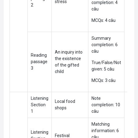
stress
completion: 4
Medi
2
câu
MCQs: 4 câu
Summary
completion: 6
câu
An inquiry into
Reading
the existence
passage
True/False/Not
of the gifted
3
given: 5 câu
child
MCQs: 3 câu
Listening
Note
Local food
Section
completion: 10
shops
1
câu
Matching
information: 6
Listening
Festival
câu