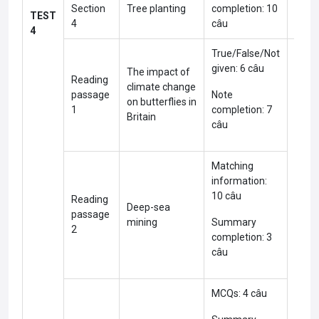
Section
Tree planting
completion: 10
TEST
4
câu
4
True/False/Not
given: 6 câu
The impact of
Reading
climate change
passage
Note
on butterflies in
1
completion: 7
Britain
câu
Matching
information:
10 câu
Reading
Deep-sea
passage
mining
Summary
Med
2
completion: 3
câu
MCQs: 4 câu