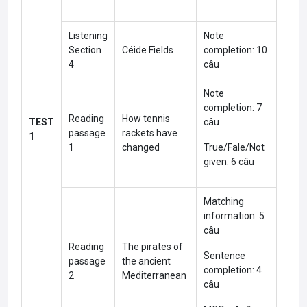
Listening
Note
Section
Céide Fields
completion: 10
4
câu
Note
completion: 7
Reading
How tennis
TEST
câu
passage
rackets have
1
1
changed
True/Fale/Not
given: 6 câu
Matching
information: 5
câu
Reading
The pirates of
Sentence
passage
the ancient
completion: 4
Med
2
Mediterranean
câu