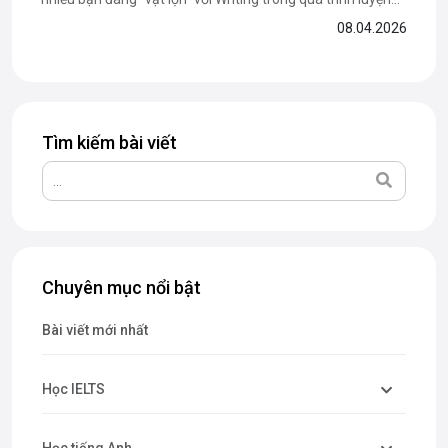
thi IELTS. Nhưng liệu cuốn sách này có thực sự giúp bạn
08.04.2026
nâng band hiệu quả? Trong bài viết dưới đây, The Catalyst
For English sẽ cùng bạn...
Tìm kiếm bài viết
Chuyên mục nổi bật
Bài viết mới nhất
Học IELTS