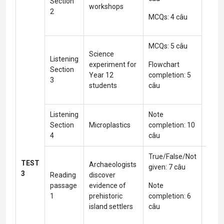
Section
workshops
2
MCQs: 4 câu
Diffic
MCQs: 5 câu
Science
Listening
experiment for
Flowchart
Section
Year 12
completion: 5
3
students
câu
Listening
Note
Section
Microplastics
completion: 10
4
câu
True/False/Not
TEST
Archaeologists
given: 7 câu
3
Reading
discover
passage
evidence of
Note
1
prehistoric
completion: 6
island settlers
câu