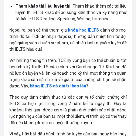
Tham khảo tài liệu luyện thi:
Tham khảo thêm các tài liệu
luyện thi IELTS khác để bổ sung kiến thức và kỹ năng như
tài liệu IELTS Reading, Speaking, Writing, Listening,…
Ngoài ra, bạn có thể tham gia
khóa học IELTS
dành cho mọi
trình độ tại TCE để nhận được sự hướng dẫn nhiệt tình từ đội
ngũ giảng viên chuẩn sư phạm, có nhiều kinh nghiệm luyện đề
thi IELTS hiệu quả.
Với những thông tin trên, TCE hy vọng bạn có thể chuẩn bị tốt
hơn cho kỳ thi IELTS của mình với Cambridge 19. Khi bạn đã
nỗ lực ôn luyện và lên kế hoạch cho kỳ thi, một thông tin quan
trọng khác cần nắm rõ là về giá trị của chứng chỉ bạn sẽ nhận
được. Vậy,
bằng IELTS có giá trị bao lâu
?
Theo quy định chính thức từ các đơn vị tổ chức, chứng chỉ
IELTS có hiệu lực trong vòng 2 năm kể từ ngày thi. Đây là
khoảng thời gian được xem là phản ánh chính xác nhất năng
lực ngôn ngữ của bạn tại một thời điểm, vì trình độ có thể thay
đổi nếu không được rèn luyện thường xuyên.
Vì vậy, hãy bắt đầu hành trình ôn luyện của bạn ngay hôm nay