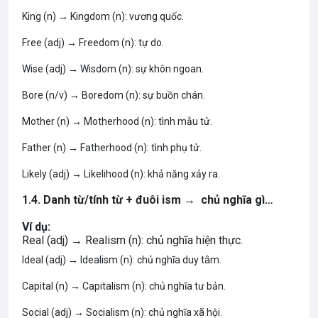
King (n) → Kingdom (n): vương quốc.
Free (adj) → Freedom (n): tự do.
Wise (adj) → Wisdom (n): sự khôn ngoan.
Bore (n/v) → Boredom (n): sự buồn chán.
Mother (n) → Motherhood (n): tình mẫu tử.
Father (n) → Fatherhood (n): tình phụ tử.
Likely (adj) → Likelihood (n): khả năng xảy ra.
1.4. Danh từ/tính từ + đuôi ism → chủ nghĩa gì…
Ví dụ:
Real (adj) → Realism (n): chủ nghĩa hiện thực.
Ideal (adj) → Idealism (n): chủ nghĩa duy tâm.
Capital (n) → Capitalism (n): chủ nghĩa tư bản.
Social (adj) → Socialism (n): chủ nghĩa xã hội.