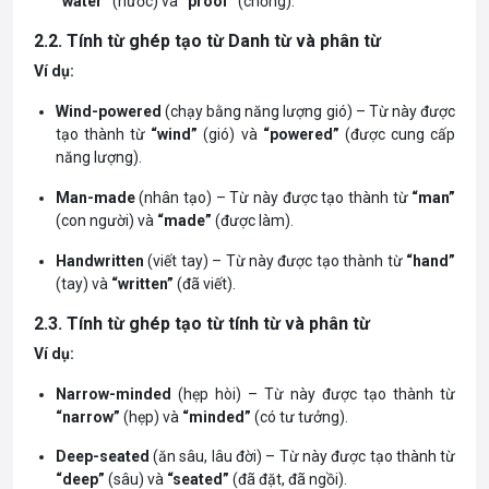
“water”
(nước) và
“proof”
(chống).
2.2. Tính từ ghép tạo từ Danh từ và phân từ
Ví dụ:
Wind-powered
(chạy bằng năng lượng gió) – Từ này được
tạo thành từ
“wind”
(gió) và
“powered”
(được cung cấp
năng lượng).
Man-made
(nhân tạo) – Từ này được tạo thành từ
“man”
(con người) và
“made”
(được làm).
Handwritten
(viết tay) – Từ này được tạo thành từ
“hand”
(tay) và
“written”
(đã viết).
2.3. Tính từ ghép tạo từ tính từ và phân từ
Ví dụ:
Narrow-minded
(hẹp hòi) – Từ này được tạo thành từ
“narrow”
(hẹp) và
“minded”
(có tư tưởng).
Deep-seated
(ăn sâu, lâu đời) – Từ này được tạo thành từ
“deep”
(sâu) và
“seated”
(đã đặt, đã ngồi).