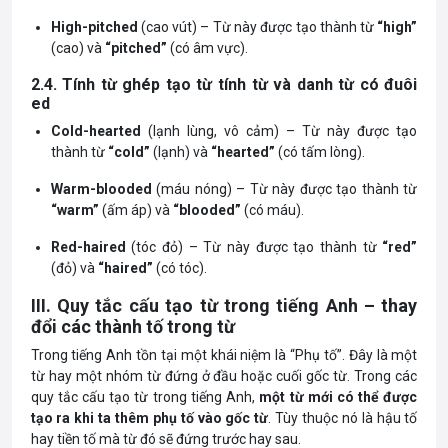
High-pitched
(cao vút) – Từ này được tạo thành từ
“high”
(cao) và
“pitched”
(có âm vực).
2.4. Tính từ ghép tạo từ tính từ và danh từ có đuôi
ed
Cold-hearted
(lạnh lùng, vô cảm) – Từ này được tạo
thành từ
“cold”
(lạnh) và
“hearted”
(có tấm lòng).
Warm-blooded
(máu nóng) – Từ này được tạo thành từ
“warm”
(ấm áp) và
“blooded”
(có máu).
Red-haired
(tóc đỏ) – Từ này được tạo thành từ
“red”
(đỏ) và
“haired”
(có tóc).
III. Quy tắc cấu tạo từ trong tiếng Anh – thay
đổi các thành tố trong từ
Trong tiếng Anh tồn tại một khái niệm là “Phụ tố”. Đây là một
từ hay một nhóm từ đứng ở đầu hoặc cuối gốc từ. Trong các
quy tắc cấu tạo từ trong tiếng Anh,
một từ mới có thể được
tạo ra khi ta thêm phụ tố vào gốc từ
. Tùy thuộc nó là hậu tố
hay tiền tố mà từ đó sẽ đứng trước hay sau.