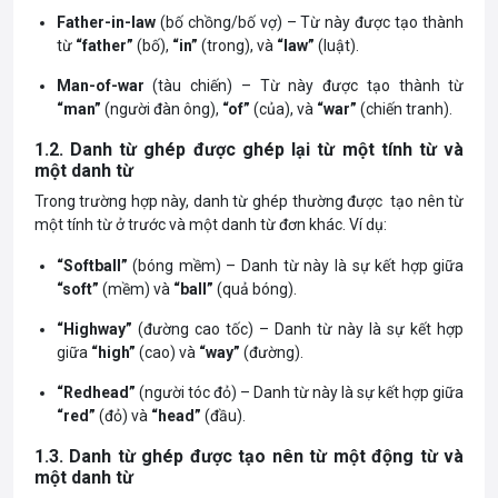
Father-in-law
(bố chồng/bố vợ) – Từ này được tạo thành
từ
“father”
(bố),
“in”
(trong), và
“law”
(luật).
Man-of-war
(tàu chiến) – Từ này được tạo thành từ
“man”
(người đàn ông),
“of”
(của), và
“war”
(chiến tranh).
1.2. Danh từ ghép được ghép lại từ một tính từ và
một danh từ
Trong trường hợp này, danh từ ghép thường được tạo nên từ
một tính từ ở trước và một danh từ đơn khác. Ví dụ:
“Softball”
(bóng mềm) – Danh từ này là sự kết hợp giữa
“soft”
(mềm) và
“ball”
(quả bóng).
“Highway”
(đường cao tốc) – Danh từ này là sự kết hợp
giữa
“high”
(cao) và
“way”
(đường).
“Redhead”
(người tóc đỏ) – Danh từ này là sự kết hợp giữa
“red”
(đỏ) và
“head”
(đầu).
1.3. Danh từ ghép được tạo nên từ một động từ và
một danh từ