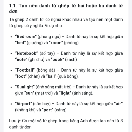
1.1. Tạo nên danh từ ghép từ hai hoặc ba danh từ
đơn
Ta ghép 2 danh từ có nghĩa khác nhau và tạo nên một danh
từ ghép có ý nghĩa. Ví dụ như:
“Bedroom”
(phòng ngủ) – Danh từ này là sự kết hợp giữa
“bed”
(giường) và
“room”
(phòng).
“Notebook”
(sổ tay) – Danh từ này là sự kết hợp giữa
“note”
(ghi chú) và
“book”
(sách).
“Football”
(bóng đá) – Danh từ này là sự kết hợp giữa
“foot”
(chân) và
“ball”
(quả bóng).
“Sunlight”
(ánh sáng mặt trời) – Danh từ này là sự kết hợp
giữa
“sun”
(mặt trời) và
“light”
(ánh sáng).
“Airport”
(sân bay) – Danh từ này là sự kết hợp giữa
“air”
(không khí) và
“port”
(cảng).
Lưu ý:
Có một số từ ghép trong tiếng Anh được tạo nên từ 3
danh từ đơn