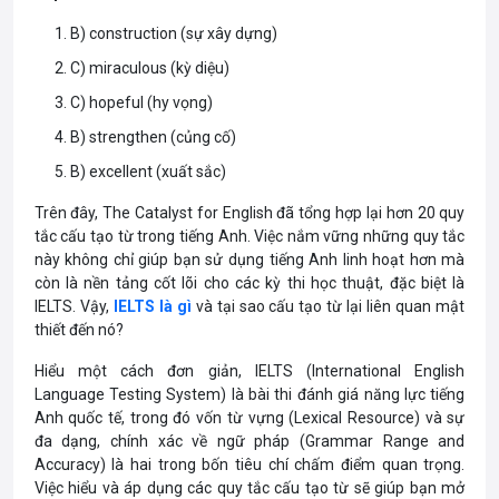
B) construction (sự xây dựng)
C) miraculous (kỳ diệu)
C) hopeful (hy vọng)
B) strengthen (củng cố)
B) excellent (xuất sắc)
Trên đây, The Catalyst for English đã tổng hợp lại hơn 20 quy
tắc cấu tạo từ trong tiếng Anh. Việc nắm vững những quy tắc
này không chỉ giúp bạn sử dụng tiếng Anh linh hoạt hơn mà
còn là nền tảng cốt lõi cho các kỳ thi học thuật, đặc biệt là
IELTS. Vậy,
IELTS là gì
và tại sao cấu tạo từ lại liên quan mật
thiết đến nó?
Hiểu một cách đơn giản, IELTS (International English
Language Testing System) là bài thi đánh giá năng lực tiếng
Anh quốc tế, trong đó vốn từ vựng (Lexical Resource) và sự
đa dạng, chính xác về ngữ pháp (Grammar Range and
Accuracy) là hai trong bốn tiêu chí chấm điểm quan trọng.
Việc hiểu và áp dụng các quy tắc cấu tạo từ sẽ giúp bạn mở