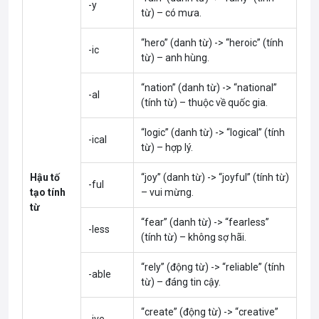
-y
từ) – có mưa.
“hero” (danh từ) -> “heroic” (tính
-ic
từ) – anh hùng.
“nation” (danh từ) -> “national”
-al
(tính từ) – thuộc về quốc gia.
“logic” (danh từ) -> “logical” (tính
-ical
từ) – hợp lý.
Hậu tố
“joy” (danh từ) -> “joyful” (tính từ)
-ful
tạo tính
– vui mừng.
từ
“fear” (danh từ) -> “fearless”
-less
(tính từ) – không sợ hãi.
“rely” (động từ) -> “reliable” (tính
-able
từ) – đáng tin cậy.
“create” (động từ) -> “creative”