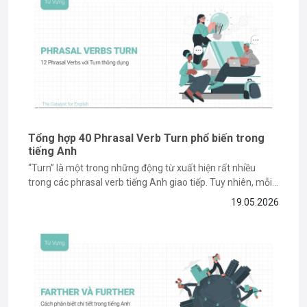
hứng và hành trang hữu ích cho các bạn trên con đường chinh phục
tiếng Anh.
Tổng hợp 40 Phrasal Verb Turn phổ biến trong
tiếng Anh
“Turn” là một trong những động từ xuất hiện rất nhiều
trong các phrasal verb tiếng Anh giao tiếp. Tuy nhiên, mỗi
cụm như “turn on”, “turn off” hay “turn down” lại mang ý
19.05.2026
nghĩa hoàn toàn khác nhau nên khá dễ nhầm lẫn. Nếu bạn
muốn dùng các cụm...