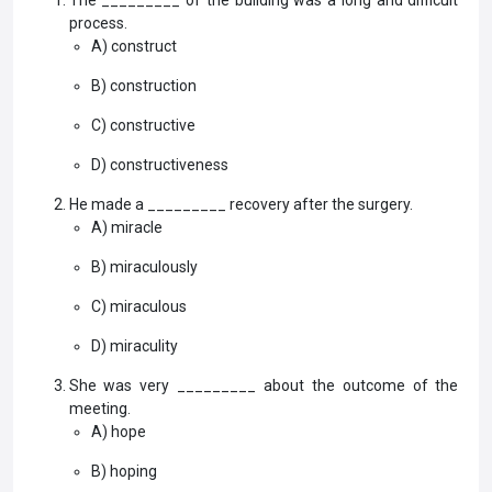
The _________ of the building was a long and difficult
process.
A) construct
B) construction
C) constructive
D) constructiveness
He made a _________ recovery after the surgery.
A) miracle
B) miraculously
C) miraculous
D) miraculity
She was very _________ about the outcome of the
meeting.
A) hope
B) hoping