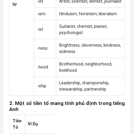
-ist
Artist, scientist, dentist, journalist
từ
-ism
Hinduism, feminism, liberalism
Guitarist, chemist, pianist,
-ist
psychologist
Brightness, cleverness, kindness,
-ness
sickness
Brotherhood, neighborhood,
-hood
livelihood
Leadership, championship,
-ship
stewardship, partnership
2. Một số tiền tố mang tính phủ định trong tiếng
Anh
Tiền
Ví Dụ
Tố