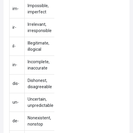
Impossible,
im-
imperfect
Irrelevant,
ir-
irresponsible
Illegitimate,
il-
illogical
Incomplete,
in-
inaccurate
Dishonest,
dis-
disagreeable
Uncertain,
un-
unpredictable
Nonexistent,
de-
nonstop