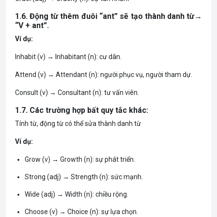
1.6. Động từ thêm đuôi “ant” sẽ tạo thành danh từ→
“V + ant”.
Ví dụ:
Inhabit (v) → Inhabitant (n): cư dân.
Attend (v) → Attendant (n): người phục vụ, người tham dự.
Consult (v) → Consultant (n): tư vấn viên.
1.7. Các trường hợp bất quy tắc khác:
Tính từ, động từ có thể sửa thành danh từ
Ví dụ:
Grow (v) → Growth (n): sự phát triển.
Strong (adj) → Strength (n): sức mạnh.
Wide (adj) → Width (n): chiều rộng.
Choose (v) → Choice (n): sự lựa chọn.