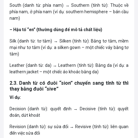
South (danh từ: phía nam) → Southern (tính từ): Thuộc về
phía nam, ở phía nam (ví dụ: southern hemisphere – bán cầu
nam)
– Hậu tố “en” (thường dùng để mô tả chất liệu)
Silk (danh từ: tơ tằm) → Silken (tính từ): Bằng tơ tằm, mềm
mại như tơ tằm (ví dụ: a silken gown – một chiếc váy bằng tơ
tằm)
Leather (danh từ: da) → Leathern (tính từ): Bằng da (ví dụ: a
leathern jacket – một chiếc áo khoác bằng da)
2.3. Danh từ có đuôi “sion” chuyển sang tính từ thì
thay bằng đuôi “sive”
Ví dụ:
Decision (danh từ): quyết định → Decisive (tính từ): quyết
đoán, dứt khoát
Revision (danh từ): sự sửa đổi → Revisive (tính từ): liên quan
đến việc sửa đổi