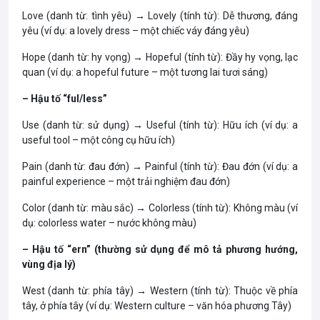
Love (danh từ: tình yêu) → Lovely (tính từ): Dễ thương, đáng
yêu (ví dụ: a lovely dress – một chiếc váy đáng yêu)
Hope (danh từ: hy vọng) → Hopeful (tính từ): Đầy hy vọng, lạc
quan (ví dụ: a hopeful future – một tương lai tươi sáng)
– Hậu tố “ful/less”
Use (danh từ: sử dụng) → Useful (tính từ): Hữu ích (ví dụ: a
useful tool – một công cụ hữu ích)
Pain (danh từ: đau đớn) → Painful (tính từ): Đau đớn (ví dụ: a
painful experience – một trải nghiệm đau đớn)
Color (danh từ: màu sắc) → Colorless (tính từ): Không màu (ví
dụ: colorless water – nước không màu)
– Hậu tố “ern” (thường sử dụng để mô tả phương hướng,
vùng địa lý)
West (danh từ: phía tây) → Western (tính từ): Thuộc về phía
tây, ở phía tây (ví dụ: Western culture – văn hóa phương Tây)