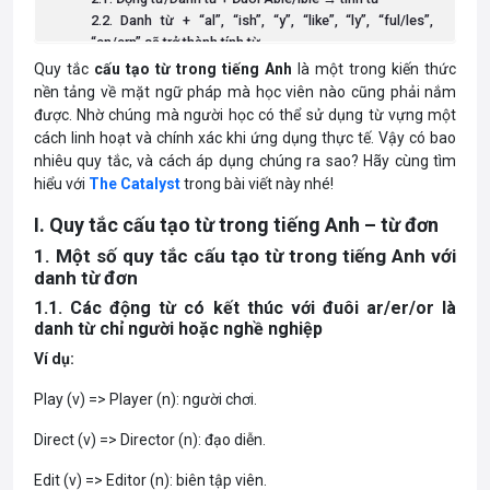
2.2. Danh từ + “al”, “ish”, “y”, “like”, “ly”, “ful/les”,
“en/ern” sẽ trở thành tính từ
2.3. Danh từ có đuôi “sion” chuyển sang tính từ thì thay
Quy tắc
cấu tạo từ trong tiếng Anh
là một trong kiến thức
bằng đuôi “sive”
nền tảng về mặt ngữ pháp mà học viên nào cũng phải nắm
2.4. Danh từ có đuôi “ence” → “ent”
được. Nhờ chúng mà người học có thể sử dụng từ vựng một
3. Quy tắc cấu tạo từ trong tiếng Anh với trạng từ đơn
cách linh hoạt và chính xác khi ứng dụng thực tế. Vậy có bao
II. Quy tắc cấu tạo từ trong tiếng Anh – từ ghép
nhiêu quy tắc, và cách áp dụng chúng ra sao? Hãy cùng tìm
1. Quy tắc cấu tạo từ trong tiếng Anh với danh từ ghép
hiểu với
The Catalyst
trong bài viết này nhé!
1.1. Tạo nên danh từ ghép từ hai hoặc ba danh từ đơn
I.
Quy tắc cấu tạo từ trong tiếng Anh – từ đơn
1.2. Danh từ ghép được ghép lại từ một tính từ và một
danh từ
1. Một số quy tắc cấu tạo từ trong tiếng Anh với
1.3. Danh từ ghép được tạo nên từ một động từ và một
danh từ đơn
danh từ
1.1. Các động từ có kết thúc với đuôi ar/er/or là
2. Quy tắc cấu tạo từ trong tiếng Anh với tính từ ghép
danh từ chỉ người hoặc nghề nghiệp
2.1.Tính từ ghép tạo nên từ danh từ và tính từ đơn
2.2. Tính từ ghép tạo từ Danh từ và phân từ
Ví dụ:
2.3. Tính từ ghép tạo từ tính từ và phân từ
2.4. Tính từ ghép tạo từ tính từ và danh từ có đuôi ed
Play (v) => Player (n): người chơi.
III. Quy tắc cấu tạo từ trong tiếng Anh – thay đổi các
Direct (v) => Director (n): đạo diễn.
thành tố trong từ
1. Một số hậu tố trong tiếng Anh
Edit (v) => Editor (n): biên tập viên.