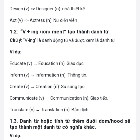
2. Một số tiền tố mang tính phủ định trong tiếng Anh
IV. Bài tập áp dụng các quy tắc cấu tạo từ trong tiếng
Design (v) => Designer (n): nhà thiết kế.
Anh
Act (v) => Actress (n): Nữ diễn viên
Bài 1: Điền dạng đúng của từ trong ngoặc vào chỗ
trống
1.2: “V + ing /ion/ ment” tạo thành danh từ.
Bài 2: Trắc nghiệm (chọn đáp án đúng)
Chú ý:
“V-ing” là danh động từ và được xem là danh từ
Ví dụ:
Educate (v) → Education (n): Giáo dục.
Inform (v) → Information (n): Thông tin.
Create (v) → Creation (n): Sự sáng tạo.
Communicate (v) → Communication (n): Giao tiếp.
Translate (v) → Translation (n): Bản dịch.
1.3. Danh từ hoặc tính từ thêm đuôi dom/hood sẽ
tạo thành một danh từ có nghĩa khác.
Ví dụ: