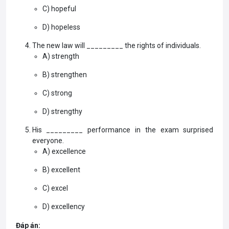
C) hopeful
D) hopeless
The new law will _________ the rights of individuals.
A) strength
B) strengthen
C) strong
D) strengthy
His _________ performance in the exam surprised
everyone.
A) excellence
B) excellent
C) excel
D) excellency
Đáp án: