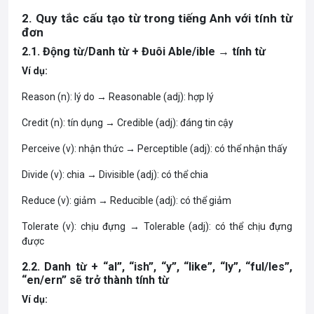
2. Quy tắc cấu tạo từ trong tiếng Anh với tính từ
đơn
2.1. Động từ/Danh từ + Đuôi Able/ible → tính từ
Ví dụ:
Reason (n): lý do → Reasonable (adj): hợp lý
Credit (n): tín dụng → Credible (adj): đáng tin cậy
Perceive (v): nhận thức → Perceptible (adj): có thể nhận thấy
Divide (v): chia → Divisible (adj): có thể chia
Reduce (v): giảm → Reducible (adj): có thể giảm
Tolerate (v): chịu đựng → Tolerable (adj): có thể chịu đựng
được
2.2. Danh từ + “al”, “ish”, “y”, “like”, “ly”, “ful/les”,
“en/ern” sẽ trở thành tính từ
Ví dụ: