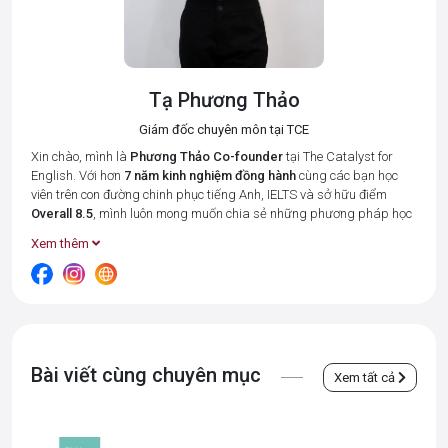
Tạ Phương Thảo
Giám đốc chuyên môn tại TCE
Xin chào, mình là
Phương Thảo
Co-founder
tại The Catalyst for
English. Với hơn
7 năm kinh nghiệm đồng hành
cùng các bạn học
viên trên con đường chinh phục tiếng Anh, IELTS và sở hữu điểm
Overall 8.5
, mình luôn mong muốn chia sẻ những phương pháp học
tập hiệu quả nhất để giúp bạn tiết kiệm thời gian và đạt được kết
Xem thêm
quả cao.
Tại The Catalyst for English, mình cùng đội ngũ giáo viên luôn đặt 3
giá trị cốt lõi:
Connected – Disciplined – Goal-oriented (Kết nối –
Kỉ luật – Hướng về kết quả)
lên hàng đầu. Bởi chúng mình hiểu rằng,
mỗi học viên đều có những điểm mạnh và khó khăn riêng, và vai trò
của "người thầy" là tạo ra một môi trường học tập thân thiện, luôn
Bài viết cùng chuyên mục
luôn thấu hiểu và đồng hành từng học viên, giúp các bạn không cảm
Xem tất cả
thấy "đơn độc" trong một tập thể.
Những bài viết này được chắt lọc từ
kinh nghiệm giảng dạy thực tế
và quá trình
tự học IELTS
của mình, hy vọng đây sẽ là nguồn cảm