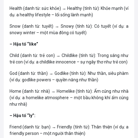
Health (danh từ: sức khỏe) → Healthy (tính từ): Khỏe mạnh (ví
dụ: a healthy lifestyle – lối sống lành mạnh)
Snow (danh từ: tuyết) → Snowy (tính từ): Có tuyết (ví dụ: a
snowy winter – một mùa đông có tuyết)
– Hậu tố “like”
Child (danh từ: trẻ con) → Childlike (tính từ): Trong sáng như
trẻ con (ví dụ: a childlike innocence – sự ngây thơ như trẻ con)
God (danh từ: thần) → Godlike (tính từ): Như thần, siêu phàm
(ví dụ: godlike powers – quyền năng như thần)
Home (danh từ: nhà) → Homelike (tính từ): Ấm cúng như nhà
(ví dụ: a homelike atmosphere – một bầu không khí ấm cúng
như nhà)
– Hậu tố “ly”:
Friend (danh từ: bạn) → Friendly (tính từ): Thân thiện (ví dụ: a
friendly person – một người thân thiện)