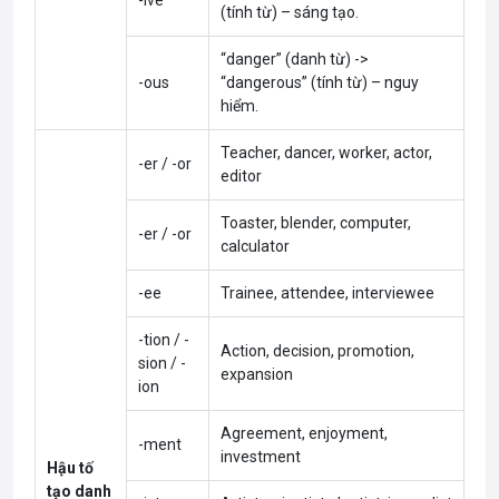
-ive
(tính từ) – sáng tạo.
“danger” (danh từ) ->
-ous
“dangerous” (tính từ) – nguy
hiểm.
Teacher, dancer, worker, actor,
-er / -or
editor
Toaster, blender, computer,
-er / -or
calculator
-ee
Trainee, attendee, interviewee
-tion / -
Action, decision, promotion,
sion / -
expansion
ion
Agreement, enjoyment,
-ment
investment
Hậu tố
tạo danh