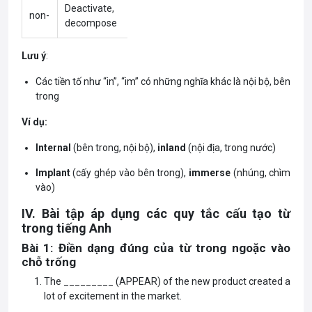
Deactivate,
non-
decompose
Lưu ý
:
Các tiền tố như “in”, “im” có những nghĩa khác là nội bộ, bên
trong
Ví dụ:
Internal
(bên trong, nội bộ),
inland
(nội địa, trong nước)
Implant
(cấy ghép vào bên trong),
immerse
(nhúng, chìm
vào)
IV. Bài tập áp dụng các quy tắc cấu tạo từ
trong tiếng Anh
Bài 1: Điền dạng đúng của từ trong ngoặc vào
chỗ trống
The _________ (APPEAR) of the new product created a
lot of excitement in the market.