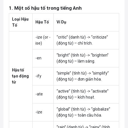
1. Một số hậu tố trong tiếng Anh
Loại Hậu
Hậu Tố
Ví Dụ
Tố
-ize (or -
“critic” (danh từ) -> “criticize”
ise)
(động từ) – chỉ trích.
“bright” (tính từ) -> “brighten”
-en
(động từ) – làm sáng.
Hậu tố
“simple” (tính từ) -> “simplify”
tạo động
-ify
(động từ) – đơn giản hóa.
từ
“active” (tính từ) -> “activate”
-ate
(động từ) – kích hoạt.
“global” (tính từ) -> “globalize”
-ize
(động từ) – toàn cầu hóa.
“rain” (danh từ) -> “rainy” (tính