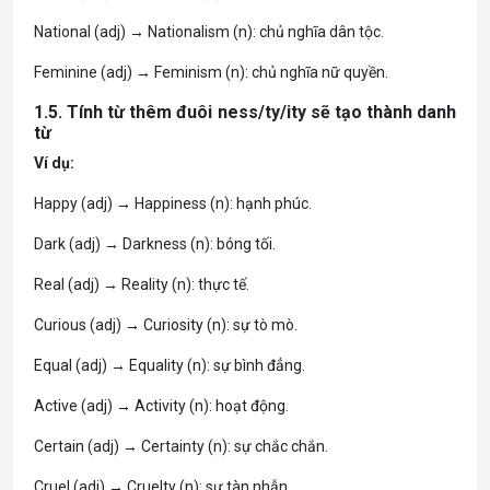
National (adj) → Nationalism (n): chủ nghĩa dân tộc.
Feminine (adj) → Feminism (n): chủ nghĩa nữ quyền.
1.5. Tính từ thêm đuôi ness/ty/ity sẽ tạo thành danh
từ
Ví dụ:
Happy (adj) → Happiness (n): hạnh phúc.
Dark (adj) → Darkness (n): bóng tối.
Real (adj) → Reality (n): thực tế.
Curious (adj) → Curiosity (n): sự tò mò.
Equal (adj) → Equality (n): sự bình đẳng.
Active (adj) → Activity (n): hoạt động.
Certain (adj) → Certainty (n): sự chắc chắn.
Cruel (adj) → Cruelty (n): sự tàn nhẫn
.