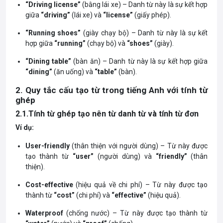
“Driving license”
(bằng lái xe) – Danh từ này là sự kết hợp
giữa
“driving”
(lái xe) và
“license”
(giấy phép).
“Running shoes”
(giày chạy bộ) – Danh từ này là sự kết
hợp giữa
“running”
(chạy bộ) và
“shoes”
(giày).
“Dining table”
(bàn ăn) – Danh từ này là sự kết hợp giữa
“dining”
(ăn uống) và
“table”
(bàn).
2. Quy tắc cấu tạo từ trong tiếng Anh với tính từ
ghép
2.1.Tính từ ghép tạo nên từ danh từ và tính từ đơn
Ví dụ:
User-friendly
(thân thiện với người dùng) – Từ này được
tạo thành từ
“user”
(người dùng) và
“friendly”
(thân
thiện).
Cost-effective
(hiệu quả về chi phí) – Từ này được tạo
thành từ
“cost”
(chi phí) và
“effective”
(hiệu quả).
Waterproof
(chống nước) – Từ này được tạo thành từ