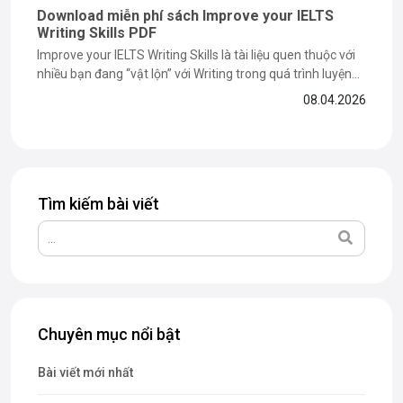
Download miễn phí sách Improve your IELTS
Writing Skills PDF
Improve your IELTS Writing Skills là tài liệu quen thuộc với
nhiều bạn đang “vật lộn” với Writing trong quá trình luyện
thi IELTS. Nhưng liệu cuốn sách này có thực sự giúp bạn
08.04.2026
nâng band hiệu quả? Trong bài viết dưới đây, The Catalyst
For English sẽ cùng bạn...
Tìm kiếm bài viết
Chuyên mục nổi bật
Bài viết mới nhất