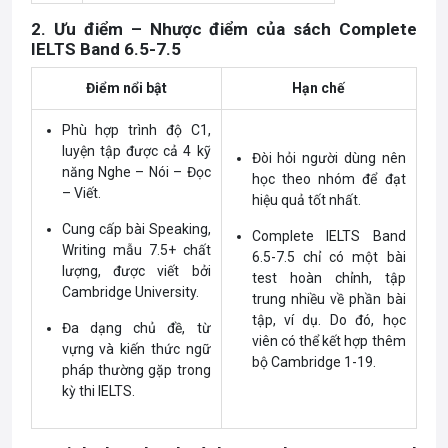
2. Ưu điểm – Nhược điểm của sách Complete
IELTS Band 6.5-7.5
Điểm nổi bật
Hạn chế
Phù hợp trình độ C1,
luyện tập được cả 4 kỹ
Đòi hỏi người dùng nên
năng Nghe – Nói – Đọc
học theo nhóm để đạt
– Viết.
hiệu quả tốt nhất.
Cung cấp bài Speaking,
Complete IELTS Band
Writing mẫu 7.5+ chất
6.5-7.5 chỉ có một bài
lượng, được viết bởi
test hoàn chỉnh, tập
Cambridge University.
trung nhiều về phần bài
tập, ví dụ. Do đó, học
Đa dạng chủ đề, từ
viên có thể kết hợp thêm
vựng và kiến thức ngữ
bộ Cambridge 1-19.
pháp thường gặp trong
kỳ thi IELTS.