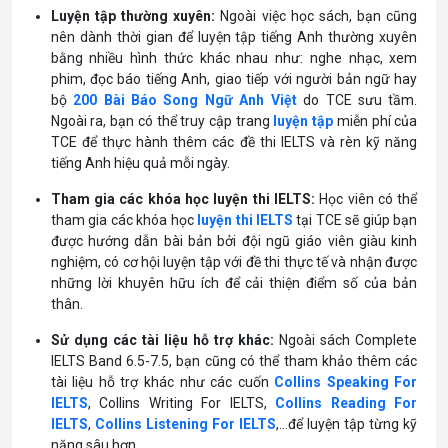
Luyện tập thường xuyên:
Ngoài việc học sách, bạn cũng
nên dành thời gian để luyện tập tiếng Anh thường xuyên
bằng nhiều hình thức khác nhau như: nghe nhạc, xem
phim, đọc báo tiếng Anh, giao tiếp với người bản ngữ hay
bộ
200 Bài Báo Song Ngữ Anh Việt
do TCE sưu tầm.
Ngoài ra, bạn có thể truy cập trang
luyện tập
miễn phí của
TCE để thực hành thêm các đề thi IELTS và rèn kỹ năng
tiếng Anh hiệu quả mỗi ngày.
Tham gia các khóa học luyện thi IELTS:
Học viên có thể
tham gia các
khóa học
luyện thi IELTS
tại TCE sẽ giúp bạn
được hướng dẫn bài bản bởi đội ngũ giáo viên giàu kinh
nghiệm, có cơ hội luyện tập với đề thi thực tế và nhận được
những lời khuyên hữu ích để cải thiện điểm số của bản
thân.
Sử dụng các tài liệu hỗ trợ khác:
Ngoài sách Complete
IELTS Band 6.5-7.5, bạn cũng có thể tham khảo thêm các
tài liệu hỗ trợ khác như các cuốn
Collins Speaking For
IELTS
, Collins Writing For IELTS,
Collins Reading For
IELTS
,
Collins Listening For IELTS
,…để luyện tập từng kỹ
năng sâu hơn.