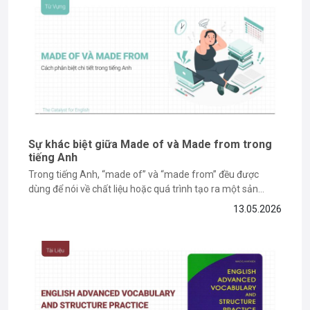
và quá trình
tự học IELTS
của mình, hy vọng đây sẽ là nguồn cảm
hứng và hành trang hữu ích cho các bạn trên con đường chinh phục
tiếng Anh.
Sự khác biệt giữa Made of và Made from trong
tiếng Anh
Trong tiếng Anh, “made of” và “made from” đều được
dùng để nói về chất liệu hoặc quá trình tạo ra một sản
phẩm. Tuy nhiên, nhiều người học vẫn dễ nhầm lẫn vì hai
13.05.2026
cấu trúc này có cách dùng khá giống nhau trong một số
ngữ cảnh. Nếu...