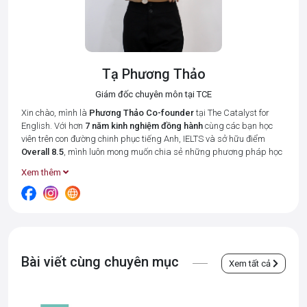
Tạ Phương Thảo
Giám đốc chuyên môn tại TCE
Xin chào, mình là
Phương Thảo
Co-founder
tại The Catalyst for
English. Với hơn
7 năm kinh nghiệm đồng hành
cùng các bạn học
viên trên con đường chinh phục tiếng Anh, IELTS và sở hữu điểm
Overall 8.5
, mình luôn mong muốn chia sẻ những phương pháp học
tập hiệu quả nhất để giúp bạn tiết kiệm thời gian và đạt được kết
Xem thêm
quả cao.
Tại The Catalyst for English, mình cùng đội ngũ giáo viên luôn đặt 3
giá trị cốt lõi:
Connected – Disciplined – Goal-oriented (Kết nối –
Kỉ luật – Hướng về kết quả)
lên hàng đầu. Bởi chúng mình hiểu rằng,
mỗi học viên đều có những điểm mạnh và khó khăn riêng, và vai trò
của "người thầy" là tạo ra một môi trường học tập thân thiện, luôn
Bài viết cùng chuyên mục
luôn thấu hiểu và đồng hành từng học viên, giúp các bạn không cảm
Xem tất cả
thấy "đơn độc" trong một tập thể.
Những bài viết này được chắt lọc từ
kinh nghiệm giảng dạy thực tế