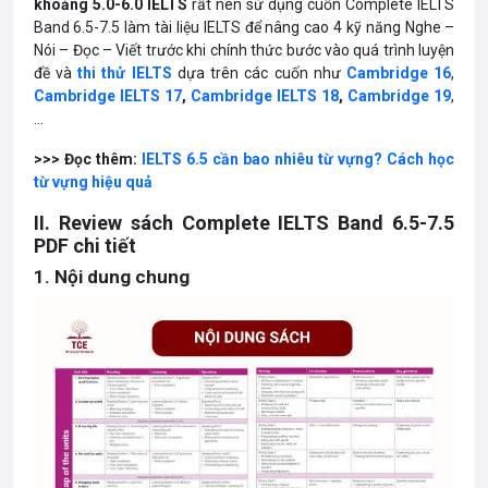
khoảng 5.0-6.0 IELTS
rất nên sử dụng cuốn Complete IELTS
Band 6.5-7.5 làm tài liệu IELTS để nâng cao 4 kỹ năng Nghe –
Nói – Đọc – Viết trước khi chính thức bước vào quá trình luyện
đề và
thi thử IELTS
dựa trên các cuốn như
Cambridge 16
,
Cambridge IELTS 17
,
Cambridge IELTS 18
,
Cambridge 19
,
…
>>> Đọc thêm:
IELTS 6.5 cần bao nhiêu từ vựng? Cách học
từ vựng hiệu quả
II. Review sách Complete IELTS Band 6.5-7.5
PDF chi tiết
1. Nội dung chung