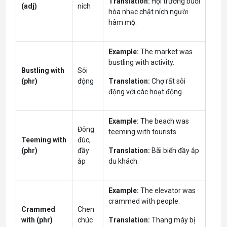
Translation:
Hội trường buổi
(adj)
ních
hòa nhạc chật ních người
hâm mộ.
Example:
The market was
bustling with activity.
Bustling with
Sôi
(phr)
động
Translation:
Chợ rất sôi
động với các hoạt động.
Example:
The beach was
Đông
teeming with tourists.
Teeming with
đúc,
(phr)
đầy
Translation:
Bãi biển đầy ắp
ắp
du khách.
Example:
The elevator was
crammed with people.
Crammed
Chen
with (phr)
chúc
Translation:
Thang máy bị