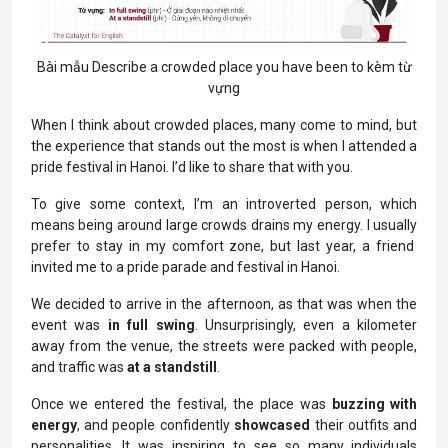
Bài mẫu Describe a crowded place you have been to kèm từ
vựng
When I think about crowded places, many come to mind, but
the experience that stands out the most is when I attended a
pride festival in Hanoi. I’d like to share that with you.
To give some context, I’m an introverted person, which
means being around large crowds drains my energy. I usually
prefer to stay in my comfort zone, but last year, a friend
invited me to a pride parade and festival in Hanoi.
We decided to arrive in the afternoon, as that was when the
event was
in full swing
. Unsurprisingly, even a kilometer
away from the venue, the streets were packed with people,
and traffic was
at a standstill
.
Once we entered the festival, the place was
buzzing with
energy
, and people confidently
showcased
their outfits and
personalities. It was inspiring to see so many individuals