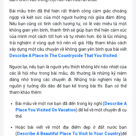
Bài mẫu trên đã thể hiện rất thành công cảm giác choáng
ngợp và kiệt sức của một người hướng nội giữa đám đông.
Nếu bạn cũng có tính cách tương tự, có lẽ việc miêu tả một
không gian yên bình, thanh tĩnh sẽ giúp bạn thể hiện cảm xúc
của mình một cách tốt hơn và tự nhiên hơn. Đó là lúc những
trải nghiệm ở vùng quê trở nên vô giá. Hãy tham khảo cách
xây dựng một câu chuyện về không gian yên bình qua bài viết
Describe A Place In The Countryside That You Visited
.
Ngược lại, nếu bạn là người yêu thích không khí náo nhiệt của
các lễ hội như trong bài mẫu, đó thường là những kỷ niệm
đáng nhớ trong các chuyến đi. Những trải nghiệm này là
nguồn ý tưởng dồi dào để bạn kể trong bài thi. Bạn có thể
tham khảo thêm:
Bài mẫu về một nơi bạn đã đến trong kỳ nghỉ (
Describe A
Place You Visited On Vacation
) để kể về một chuyến đi cụ
thể.
Hoặc bài viết về một địa điểm đẹp ở đất nước bạn
(
Describe A Beautiful Place To Visit In Your Country
)
để