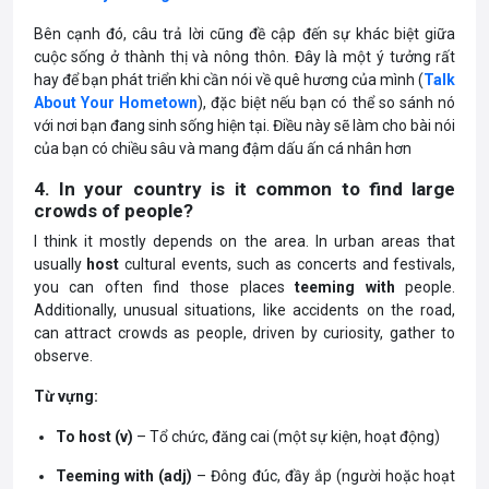
Bên cạnh đó, câu trả lời cũng đề cập đến sự khác biệt giữa
cuộc sống ở thành thị và nông thôn. Đây là một ý tưởng rất
hay để bạn phát triển khi cần nói về quê hương của mình (
Talk
About Your Hometown
)
, đặc biệt nếu bạn có thể so sánh nó
với nơi bạn đang sinh sống hiện tại. Điều này sẽ làm cho bài nói
của bạn có chiều sâu và mang đậm dấu ấn cá nhân hơn
4. In your country is it common to find large
crowds of people?
I think it mostly depends on the area. In urban areas that
usually
host
cultural events, such as concerts and festivals,
you can often find those places
teeming with
people.
Additionally, unusual situations, like accidents on the road,
can attract crowds as people, driven by curiosity, gather to
observe.
Từ vựng:
To host (v)
– Tổ chức, đăng cai (một sự kiện, hoạt động)
Teeming with (adj)
– Đông đúc, đầy ắp (người hoặc hoạt