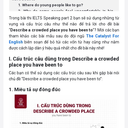
1. Where do young people like to go?
2. Why do some people feel uncomfortable in big
crowds of people?
Trong bài thi IELTS Speaking part 2 bạn sẽ sử dụng những từ
3. In your country is it acceptable to have a lot of noise
vựng và cấu trúc câu như thế nào để trả lời cho đề bài
in a neighborhood?
“
Describe a crowded place you have been to
”? Mời các bạn
4. In your country is it common to find large crowds of
tham khảo các bài mẫu sau do đội ngũ
The Catalyst For
people?
English
biên soạn để bỏ túi các vốn từ hay cũng như nắm
được cách lập dàn ý hiệu quả nhất cho đề bài này nhé!
I. Cấu trúc câu dùng trong Describe a crowded
place you have been to
Các bạn có thể sử dụng các cấu trúc câu sau khi gặp bài nói
chủ đề “Describe a crowded place you have been to”:
1. Miêu tả sự đông đúc