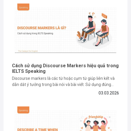
và quá trình
tự học IELTS
của mình, hy vọng đây sẽ là nguồn cảm
hứng và hành trang hữu ích cho các bạn trên con đường chinh phục
tiếng Anh.
Cách sử dụng Discourse Markers hiệu quả trong
IELTS Speaking
Discourse markers là các từ hoặc cụm từ giúp liên kết và
dẫn dắt ý tưởng trong bài nói và bài viết. Sử dụng đúng
discourse markers không chỉ giúp bài nói mạch lạc hơn mà
03.03.2026
còn là chìa khóa nâng điểm IELTS Speaking. Vậy discourse
markers là gì và...