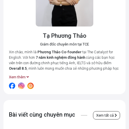
Tạ Phương Thảo
Giám đốc chuyên môn tại TCE
Xin chào, mình là
Phương Thảo
Co-founder
tại The Catalyst for
English. Với hơn
7 năm kinh nghiệm đồng hành
cùng các bạn học
viên trên con đường chinh phục tiếng Anh, IELTS và sở hữu điểm
Overall 8.5
, mình luôn mong muốn chia sẻ những phương pháp học
tập hiệu quả nhất để giúp bạn tiết kiệm thời gian và đạt được kết
Xem thêm
quả cao.
Tại The Catalyst for English, mình cùng đội ngũ giáo viên luôn đặt 3
giá trị cốt lõi:
Connected – Disciplined – Goal-oriented (Kết nối –
Kỉ luật – Hướng về kết quả)
lên hàng đầu. Bởi chúng mình hiểu rằng,
mỗi học viên đều có những điểm mạnh và khó khăn riêng, và vai trò
của "người thầy" là tạo ra một môi trường học tập thân thiện, luôn
Bài viết cùng chuyên mục
luôn thấu hiểu và đồng hành từng học viên, giúp các bạn không cảm
Xem tất cả
thấy "đơn độc" trong một tập thể.
Những bài viết này được chắt lọc từ
kinh nghiệm giảng dạy thực tế