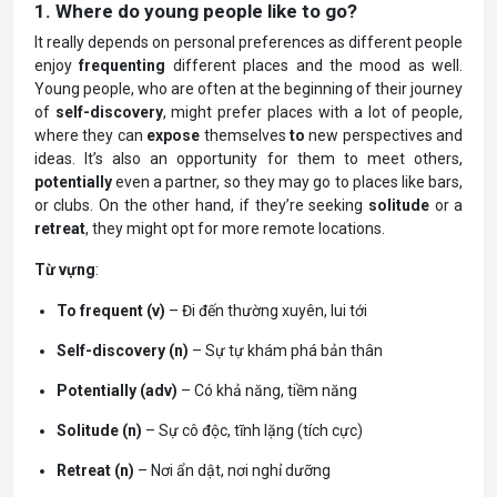
1. Where do young people like to go?
It really depends on personal preferences as different people
enjoy
frequenting
different places and the mood as well.
Young people, who are often at the beginning of their journey
of
self-discovery
, might prefer places with a lot of people,
where they can
expose
themselves
to
new perspectives and
ideas. It’s also an opportunity for them to meet others,
potentially
even a partner, so they may go to places like bars,
or clubs. On the other hand, if they’re seeking
solitude
or a
retreat
, they might opt for more remote locations.
Từ vựng
:
To frequent (v)
– Đi đến thường xuyên, lui tới
Self-discovery (n)
– Sự tự khám phá bản thân
Potentially (adv)
– Có khả năng, tiềm năng
Solitude (n)
– Sự cô độc, tĩnh lặng (tích cực)
Retreat (n)
– Nơi ẩn dật, nơi nghỉ dưỡng