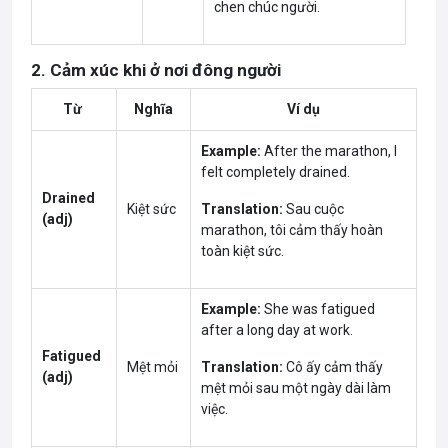
chen chúc người.
2. Cảm xúc khi ở nơi đông người
Từ
Nghĩa
Ví dụ
Example:
After the marathon, I
felt completely drained.
Drained
Kiệt sức
Translation:
Sau cuộc
(adj)
marathon, tôi cảm thấy hoàn
toàn kiệt sức.
Example:
She was fatigued
after a long day at work.
Fatigued
Mệt mỏi
Translation:
Cô ấy cảm thấy
(adj)
mệt mỏi sau một ngày dài làm
việc.