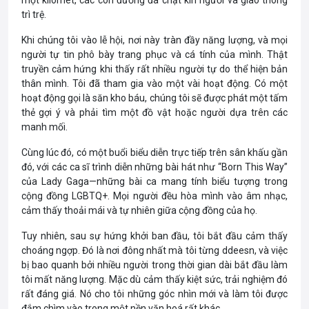
một kilomet, các con đường đã chật kín người và giao thông
trì trệ.
Khi chúng tôi vào lễ hội, nơi này tràn đầy năng lượng, và mọi
người tự tin phô bày trang phục và cá tính của mình. Thật
truyền cảm hứng khi thấy rất nhiều người tự do thể hiện bản
thân mình. Tôi đã tham gia vào một vài hoạt động. Có một
hoạt động gọi là săn kho báu, chúng tôi sẽ được phát một tấm
thẻ gợi ý và phải tìm một đồ vật hoặc người dựa trên các
manh mối.
Cùng lúc đó, có một buổi biểu diễn trực tiếp trên sân khấu gần
đó, với các ca sĩ trình diễn những bài hát như “Born This Way”
của Lady Gaga—những bài ca mang tính biểu tượng trong
cộng đồng LGBTQ+. Mọi người đều hòa mình vào âm nhạc,
cảm thấy thoải mái và tự nhiên giữa cộng đồng của họ.
Tuy nhiên, sau sự hứng khởi ban đầu, tôi bắt đầu cảm thấy
choáng ngợp. Đó là nơi đông nhất mà tôi từng ddeesn, và việc
bị bao quanh bởi nhiều người trong thời gian dài bắt đầu làm
tôi mất năng lượng. Mặc dù cảm thấy kiệt sức, trải nghiệm đó
rất đáng giá. Nó cho tôi những góc nhìn mới và làm tôi được
đắm chìm vào trong một nền văn hoá rất khác.