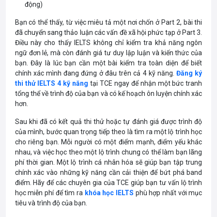
động)
Bạn có thể thấy, từ việc miêu tả một nơi chốn ở Part 2, bài thi
đã chuyển sang thảo luận các vấn đề xã hội phức tạp ở Part 3.
Điều này cho thấy IELTS không chỉ kiểm tra khả năng ngôn
ngữ đơn lẻ, mà còn đánh giá tư duy lập luận và kiến thức của
bạn. Đây là lúc bạn cần một bài kiểm tra toàn diện để biết
chính xác mình đang đứng ở đâu trên cả 4 kỹ năng.
Đăng ký
thi thử IELTS 4 kỹ năng
tại TCE ngay để nhận một bức tranh
tổng thể về trình độ của bạn và có kế hoạch ôn luyện chính xác
hơn.
Sau khi đã có kết quả thi thử hoặc tự đánh giá được trình độ
của mình, bước quan trọng tiếp theo là tìm ra một lộ trình học
cho riêng bạn. Mỗi người có một điểm mạnh, điểm yếu khác
nhau, và việc học theo một lộ trình chung có thể làm bạn lãng
phí thời gian. Một lộ trình cá nhân hóa sẽ giúp bạn tập trung
chính xác vào những kỹ năng cần cải thiện để bứt phá band
điểm. Hãy để các chuyên gia của TCE giúp bạn tư vấn lộ trình
học miễn phí để tìm ra
khóa học IELTS
phù hợp nhất với mục
tiêu và trình độ của bạn.