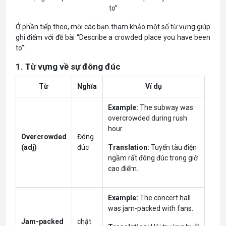
to”
Ở phần tiếp theo, mời các bạn tham khảo một số từ vựng giúp
ghi điểm với đề bài “Describe a crowded place you have been
to”:
1. Từ vựng về sự đông đúc
Từ
Nghĩa
Ví dụ
Example:
The subway was
overcrowded during rush
hour.
Overcrowded
Đông
(adj)
đúc
Translation:
Tuyến tàu điện
ngầm rất đông đúc trong giờ
cao điểm.
Example:
The concert hall
was jam-packed with fans.
Jam-packed
chật