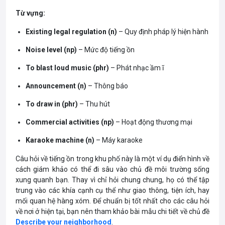
Từ vựng:
Existing legal regulation (n)
– Quy định pháp lý hiện hành
Noise level (np)
– Mức độ tiếng ồn
To blast loud music (phr)
– Phát nhạc ầm ĩ
Announcement (n)
– Thông báo
To draw in (phr)
– Thu hút
Commercial activities (np)
– Hoạt động thương mại
Karaoke machine (n)
– Máy karaoke
Câu hỏi về tiếng ồn trong khu phố này là một ví dụ điển hình về
cách giám khảo có thể đi sâu vào chủ đề môi trường sống
xung quanh bạn. Thay vì chỉ hỏi chung chung, họ có thể tập
trung vào các khía cạnh cụ thể như giao thông, tiện ích, hay
mối quan hệ hàng xóm. Để chuẩn bị tốt nhất cho các câu hỏi
về nơi ở hiện tại, bạn nên tham khảo bài mẫu chi tiết về chủ đề
Describe your neighborhood
.