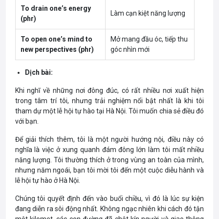
To drain one’s energy
Làm cạn kiệt năng lượng
(phr)
To open one’s mind to
Mở mang đầu óc, tiếp thu
new perspectives (phr)
góc nhìn mới
Dịch bài:
Khi nghĩ về những nơi đông đúc, có rất nhiều nơi xuất hiện
trong tâm trí tôi, nhưng trải nghiệm nổi bật nhất là khi tôi
tham dự một lễ hội tự hào tại Hà Nội. Tôi muốn chia sẻ điều đó
với bạn.
Để giải thích thêm, tôi là một người hướng nội, điều này có
nghĩa là việc ở xung quanh đám đông lớn làm tôi mất nhiều
năng lượng. Tôi thường thích ở trong vùng an toàn của mình,
nhưng năm ngoái, bạn tôi mời tôi đến một cuộc diễu hành và
lễ hội tự hào ở Hà Nội.
Chúng tôi quyết định đến vào buổi chiều, vì đó là lúc sự kiện
đang diễn ra sôi động nhất. Không ngạc nhiên khi cách đó tận