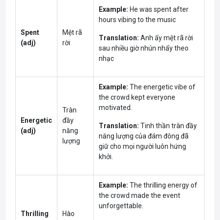
Example:
He was spent after
hours vibing to the music
Spent
Mệt rã
Translation:
Anh ấy mệt rã rời
(adj)
rời
sau nhiều giờ nhún nhẩy theo
nhạc
Example:
The energetic vibe of
the crowd kept everyone
motivated.
Tràn
Energetic
đầy
Translation:
Tinh thần tràn đầy
(adj)
năng
năng lượng của đám đông đã
lượng
giữ cho mọi người luôn hứng
khởi.
Example:
The thrilling energy of
the crowd made the event
unforgettable.
Thrilling
Hào