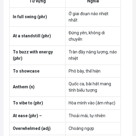
Từ vựng
Nghĩa
Ở giai đoạn náo nhiệt
In full swing (phr)
nhất
Đứng yên, không di
At a standstill (phr)
chuyển
To buzz with energy
Tràn đầy năng lượng, náo
(phr)
nhiệt
To showcase
Phô bày, thể hiện
Quốc ca, bài hát mang
Anthem (n)
tính biểu tượng
To vibe to (phr)
Hòa mình vào (âm nhạc)
At ease (phr) –
Thoải mái, tự nhiên
Overwhelmed (adj)
Choáng ngợp