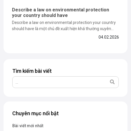
Describe a law on environmental protection
your country should have
Describe a law on environmental protection your country
should have là một chủ đề xuất hiện khá thường xuyên
trong IELTS Speaking Part 2, yêu cầu thí sinh vừa có ý
04.02.2026
tưởng xã hội rõ ràng vừa biết cách trình bày quan điểm
bằng tiếng Anh mạch lạc. Để giúp...
Tìm kiếm bài viết
Chuyên mục nổi bật
Bài viết mới nhất