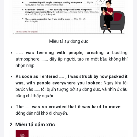
Miêu tả sự đông đúc
……. was teeming with people, creating a
bustling
atmosphere: ……. đầy ắp người, tạo ra một bầu không khí
nhộn nhịp
As soon as I entered ….. , I was struck by how packed it
was, with people everywhere you looked:
Ngay khi tôi
bước vào ….., tôi bị ấn tượng bởi sự đông đúc, và nhìn ở đâu
cũng chỉ thấy người
The ….. was so crowded that it was hard to move:
…..
đông đến nỗi khó di chuyển.
2. Miêu tả cảm xúc