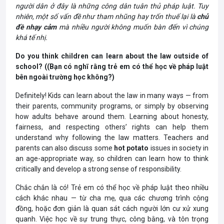
người dân ở đây là những công dân tuân thủ pháp luật. Tuy
nhiên, một số vấn đề như tham nhũng hay trốn thuế lại là
chủ
đề nhạy cảm
mà nhiều người không muốn bàn đến vì chúng
khá tế nhị.
Do you think children can learn about the law outside of
school? ((Bạn có nghĩ rằng trẻ em có thể học về pháp luật
bên ngoài trường học không?)
Definitely! Kids can learn about the law in many ways — from
their parents, community programs, or simply by observing
how adults behave around them. Learning about honesty,
fairness, and respecting others’ rights can help them
understand why following the law matters. Teachers and
parents can also discuss some
hot potato
issues in society in
an age-appropriate way, so children can learn how to think
critically and develop a strong sense of responsibility.
Chắc chắn là có! Trẻ em có thể học về pháp luật theo nhiều
cách khác nhau — từ cha mẹ, qua các chương trình cộng
đồng, hoặc đơn giản là quan sát cách người lớn cư xử xung
quanh. Việc học về sự trung thực, công bằng, và tôn trọng