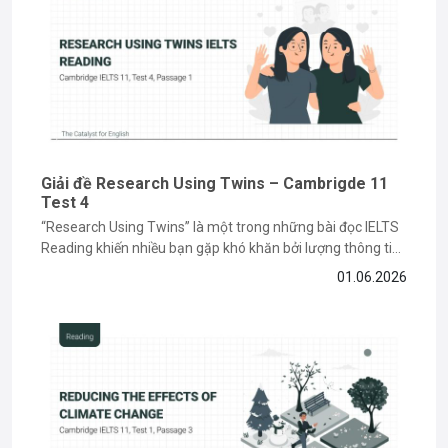
Giải đề Research Using Twins – Cambrigde 11
Test 4
“Research Using Twins” là một trong những bài đọc IELTS
Reading khiến nhiều bạn gặp khó khăn bởi lượng thông tin
học thuật và các dạng câu hỏi paraphrase phức tạp. Tuy
01.06.2026
nhiên, nếu nắm được cách đọc hiểu và xác định keyword
đúng cách, bạn hoàn toàn có thể...