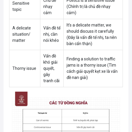
Chủ đề
Politics is a sensitive issue
Sensitive
nhạy
(Chính trị là chủ đề nhạy
topic
cảm
cảm)
It’s a delicate matter, we
A delicate
Vấn đề tế
should discuss it carefully
situation/
nhị, cần
(Đây là vấn đề tế nhị, ta nên
matter
nói khéo
bàn cẩn thận)
Vấn đề
Finding a solution to traffic
khó giải
jams is a thorny issue (Tìm
Thorny issue
quyết,
cách giải quyết kẹt xe là vấn
gây
đề nan giải)
tranh cãi