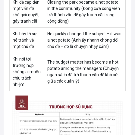
Khi đề cập đến
Closing the park became a hot potato
một vấn đề
in the community (Đóng cửa công viên
khó giải quyết,
trở thành vấn đề gây tranh cãi trong
gây tranh cãi
cộng đồng)
Khi bày tỏ sự
He quickly changed the subject – it was
né tránh về
a hot potato (Anh ấy nhanh chóng đổi
một chủ đề
chủ đề – đó là chuyện nhạy cảm)
Khi nói tới
The budget matter has become a hot
trường hợp
potato among the managers (Chuyện
không ai muốn
ngân sách đã trở thành vấn đề khó xử
chịu trách
giữa các quản lý)
nhiệm