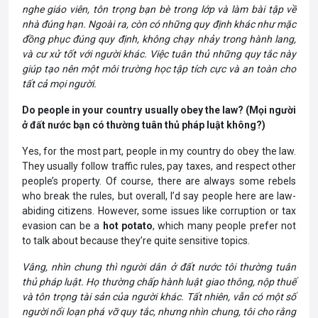
nghe giáo viên, tôn trọng bạn bè trong lớp và làm bài tập về
nhà đúng hạn. Ngoài ra, còn có những quy định khác như mặc
đồng phục đúng quy định, không chạy nhảy trong hành lang,
và cư xử tốt với người khác. Việc tuân thủ những quy tắc này
giúp tạo nên một môi trường học tập tích cực và an toàn cho
tất cả mọi người.
Do people in your country usually obey the law? (Mọi người
ở đất nước bạn có thường tuân thủ pháp luật không?)
Yes, for the most part, people in my country do obey the law.
They usually follow traffic rules, pay taxes, and respect other
people’s property. Of course, there are always some rebels
who break the rules, but overall, I’d say people here are law-
abiding citizens. However, some issues like corruption or tax
evasion can be a
hot potato
, which many people prefer not
to talk about because they’re quite sensitive topics.
Vâng, nhìn chung thì người dân ở đất nước tôi thường tuân
thủ pháp luật. Họ thường chấp hành luật giao thông, nộp thuế
và tôn trọng tài sản của người khác. Tất nhiên, vẫn có một số
người nổi loạn phá vỡ quy tắc, nhưng nhìn chung, tôi cho rằng