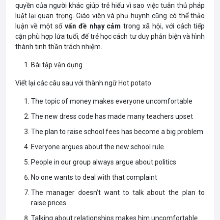
quyền của người khác giúp trẻ hiểu vì sao việc tuân thủ pháp
luật lại quan trọng. Giáo viên và phụ huynh cũng có thể thảo
luận về một số
vấn đề nhạy cảm
trong xã hội, với cách tiếp
cận phù hợp lứa tuổi, để trẻ học cách tư duy phản biện và hình
thành tinh thần trách nhiệm.
Bài tập vận dụng
Viết lại các câu sau với thành ngữ Hot potato
The topic of money makes everyone uncomfortable
The new dress code has made many teachers upset
The plan to raise school fees has become a big problem
Everyone argues about the new school rule
People in our group always argue about politics
No one wants to deal with that complaint
The manager doesn’t want to talk about the plan to
raise prices
Talking about relationships makes him uncomfortable