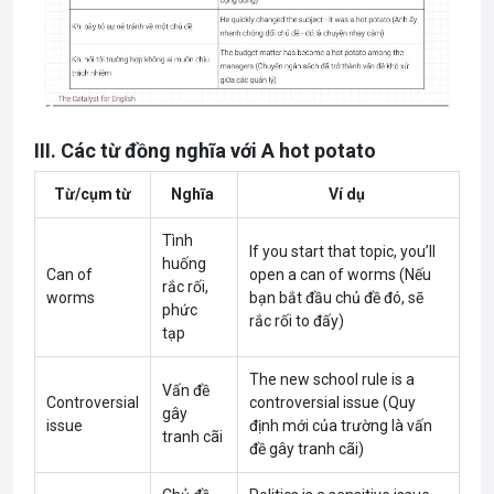
III. Các từ đồng nghĩa với A hot potato
Từ/cụm từ
Nghĩa
Ví dụ
Tình
If you start that topic, you’ll
huống
Can of
open a can of worms (Nếu
rắc rối,
worms
bạn bắt đầu chủ đề đó, sẽ
phức
rắc rối to đấy)
tạp
The new school rule is a
Vấn đề
Controversial
controversial issue (Quy
gây
issue
định mới của trường là vấn
tranh cãi
đề gây tranh cãi)