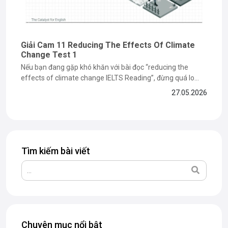
Giải Cam 11 Reducing The Effects Of Climate
Change Test 1
Nếu bạn đang gặp khó khăn với bài đọc “reducing the
effects of climate change IELTS Reading”, đừng quá lo
lắng vì đây là dạng bài dễ khiến nhiều bạn mất điểm ở phần
27.05.2026
paraphrase và matching information. Trong bài viết dưới
đây, The Catalyst for English sẽ cùng bạn...
Tìm kiếm bài viết
Chuyên mục nổi bật