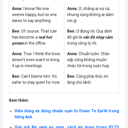
Anna:
I know! No one
Anna:
Ừ, chẳng ai vui cả,
seems happy, but no one
nhưng cũng không ai dám
dares to say anything.
nói gì.
Ben:
Of course. That rule
Ben:
Ừ đúng rồi. Quy định
has become
a
real hot
đó giờ là
vấn đề nhạy cảm
potato
in the office.
trong công ty rồi.
Anna:
True. I think the boss
Anna:
Chuẩn luôn. Chắc
doesn’t even want to bring
sếp cũng không muốn
it up in meetings.
nhắc tới trong cuộc họp.
Ben:
Can’t blame him. It’s
Ben:
Cũng phải thôi, im
safer to stay quiet for now.
lặng cho lành.
Xem thêm:
Hiểu đúng và dùng chuẩn cụm từ Down To Earth trong
tiếng Anh
Giải mã No pain no gain, cách áp dụng trong IELTS