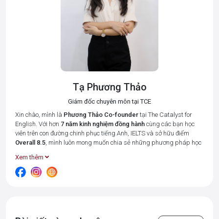
Tạ Phương Thảo
Giám đốc chuyên môn tại TCE
Xin chào, mình là
Phương Thảo
Co-founder
tại The Catalyst for
English. Với hơn
7 năm kinh nghiệm đồng hành
cùng các bạn học
viên trên con đường chinh phục tiếng Anh, IELTS và sở hữu điểm
Overall 8.5
, mình luôn mong muốn chia sẻ những phương pháp học
tập hiệu quả nhất để giúp bạn tiết kiệm thời gian và đạt được kết
Xem thêm
quả cao.
Tại The Catalyst for English, mình cùng đội ngũ giáo viên luôn đặt 3
giá trị cốt lõi:
Connected – Disciplined – Goal-oriented (Kết nối –
Kỉ luật – Hướng về kết quả)
lên hàng đầu. Bởi chúng mình hiểu rằng,
mỗi học viên đều có những điểm mạnh và khó khăn riêng, và vai trò
của "người thầy" là tạo ra một môi trường học tập thân thiện, luôn