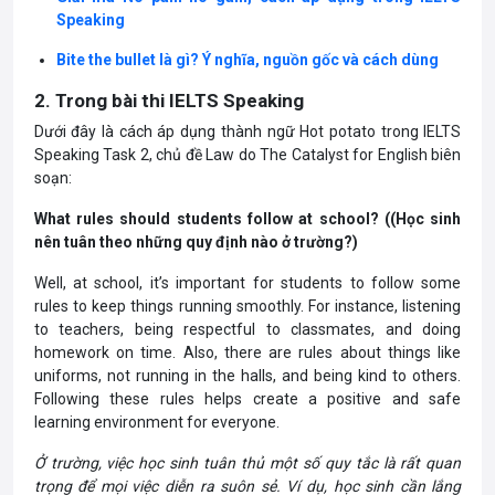
Speaking
Bite the bullet là gì? Ý nghĩa, nguồn gốc và cách dùng
2. Trong bài thi IELTS Speaking
Dưới đây là cách áp dụng thành ngữ Hot potato trong IELTS
Speaking Task 2, chủ đề Law do The Catalyst for English biên
soạn:
What rules should students follow at school? ((Học sinh
nên tuân theo những quy định nào ở trường?)
Well, at school, it’s important for students to follow some
rules to keep things running smoothly. For instance, listening
to teachers, being respectful to classmates, and doing
homework on time. Also, there are rules about things like
uniforms, not running in the halls, and being kind to others.
Following these rules helps create a positive and safe
learning environment for everyone.
Ở trường, việc học sinh tuân thủ một số quy tắc là rất quan
trọng để mọi việc diễn ra suôn sẻ. Ví dụ, học sinh cần lắng