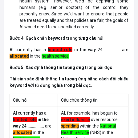
health system. However, we’d be
depriving some
humans (e.g. senior doctors) of the control they
presently enjoy. Since we’d want to ensure that people
are treated equally and that policies are fair, the goals of
AI would need to be specified correctly.
Bước 4: Gạch chân keyword trong từng câu hỏi
AI
currently has a
limited role
in the way
24………………. are
allocated
in the
health service
.
Bước 5: Xác định thông tin tương ứng trong bài đọc
Thí sinh xác định thông tin tương ứng bằng cách đối chiếu
keyword với từ đồng nghĩa trong bài đọc.
Câu hỏi
Câu chứa thông tin
AI
currently has a
AI, for example, has begun to
limited role
in the
exert influence
over resource
way
24………………. are
spending
within the
National
allocated
in the
Health Service
(NHS) in the