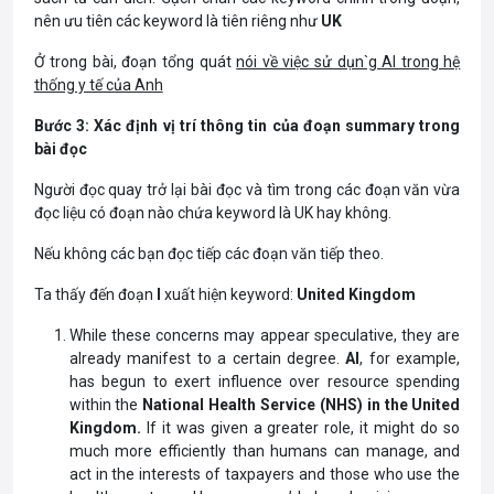
nên ưu tiên các keyword là tiên riêng như
UK
Ở trong bài, đoạn tổng quát
nói về việc sử dụn`g AI trong hệ
thống y tế của Anh
Bước 3: Xác định vị trí thông tin của đoạn summary trong
bài đọc
Người đọc quay trở lại bài đọc và tìm trong các đoạn văn vừa
đọc liệu có đoạn nào chứa keyword là UK hay không.
Nếu không các bạn đọc tiếp các đoạn văn tiếp theo.
Ta thấy đến đoạn
I
xuất hiện keyword:
United Kingdom
While these concerns may appear speculative, they are
already manifest to a certain degree.
AI
, for example,
has begun to exert
influence over resource spending
within the
National Health Service (NHS) in the United
Kingdom.
If it was given a greater role, it might do so
much more efficiently than humans can manage, and
act in the interests of taxpayers and those who use the