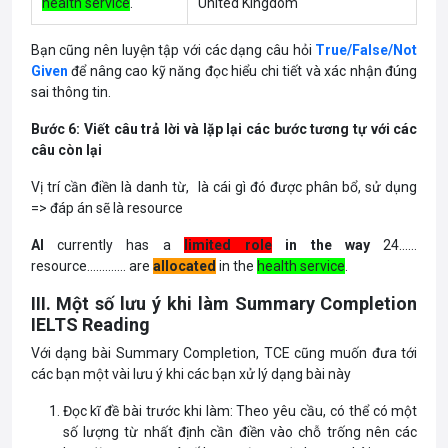
health service
.
United Kingdom
Bạn cũng nên luyện tập với các dạng câu hỏi
True/False/Not
Given
để nâng cao kỹ năng đọc hiểu chi tiết và xác nhận đúng
sai thông tin.
Bước 6: Viết câu trả lời và lặp lại các bước tương tự với các
câu còn lại
Vị trí cần điền là danh từ, là cái gì đó được phân bổ, sử dụng
=> đáp án sẽ là resource
AI
currently has a
limited role
in the way
24……
resource…………. are
allocated
in the
health service
.
III. Một số lưu ý khi làm Summary Completion
IELTS Reading
Với dạng bài Summary Completion, TCE cũng muốn đưa tới
các bạn một vài lưu ý khi các bạn xử lý dạng bài này
Đọc kĩ đề bài trước khi làm: Theo yêu cầu, có thể có một
số lượng từ nhất định cần điền vào chỗ trống nên các