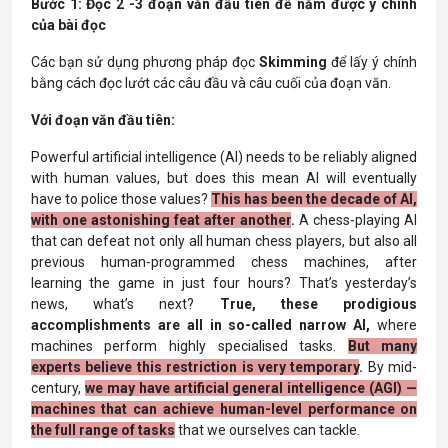
Bước 1: Đọc 2 -3 đoạn văn đầu tiên để nắm được ý chính
của bài đọc
Các bạn sử dụng phương pháp đọc
Skimming
để lấy ý chính
bằng cách đọc lướt các câu đầu và câu cuối của đoạn văn.
Với đoạn văn đầu tiên:
Powerful artificial intelligence (AI) needs to be reliably aligned
with human values, but does this mean AI will eventually
have to police those values?
This has been the decade of AI,
with one astonishing feat after another
.
A chess-playing AI
that can defeat not only all human chess players, but also all
previous human-programmed chess machines, after
learning the game in just four hours? That’s yesterday’s
news, what’s next?
True, these prodigious
accomplishments are all in so-called narrow AI,
where
machines perform highly specialised tasks.
But many
experts believe this restriction is very temporary
.
By mid-
century,
we may have artificial general intelligence (AGI) —
machines that can achieve human-level performance on
the full range of tasks
that we ourselves can tackle.