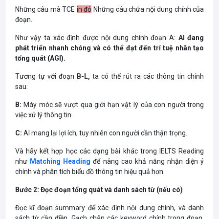
Những câu mà TCE
in đỏ
Những câu chứa nội dung chính của
đoạn.
Như vậy ta xác định được nội dung chính đoạn A:
AI đang
phát triển nhanh chóng và có thể đạt đến trí tuệ nhân tạo
tổng quát (AGI).
Tương tự với đoạn
B-L,
ta có thể rút ra các thông tin chính
sau:
B:
Máy móc sẽ vượt qua giới hạn vật lý của con người trong
việc xử lý thông tin.
C:
AI mang lại lợi ích, tuy nhiên con người cần thận trọng.
Và hãy kết hợp học các dạng bài khác trong IELTS Reading
như
Matching Heading
để nâng cao khả năng nhận diện ý
chính và phân tích biểu đồ thông tin hiệu quả hơn.
Bước 2: Đọc đoạn tổng quát và danh sách từ (nếu có)
Đọc kĩ đoạn summary để xác định nội dung chính, và danh
sách từ cần điền. Gạch chân các keyword chính trong đoạn,