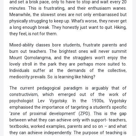
and set a brisk pace, only to have to stop and wait every 20
minutes. This is frustrating, and their enthusiasm wanes.
Meanwhile, the slowest ones are not only embarrassed but
physically struggling to keep up. What’s worse, they never get
a long enough break. They honestly just want to quit. Hiking,
they feel, is not for them.
Mixed-ability classes bore students, frustrate parents and
burn out teachers. The brightest ones will never summit
Mount Qomolangma, and the stragglers won’t enjoy the
lovely stroll in the park they are perhaps more suited to.
Individuals suffer at the demands of the collective,
mediocrity prevails. So: is learning like hiking?
The current pedagogical paradigm is arguably that of
constructivism, which emerged out of the work of
psychologist Lev Vygotsky. In the 1930s, Vygotsky
emphasised the importance of targeting a student’s specific
‘zone of proximal development’ (ZPD). This is the gap
between what they can achieve only with support- teachers,
textbooks, worked examples, parents and so on – and what
they can achieve independently. The purpose of teaching is