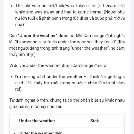
The old woman fell/took/was taken sick (= became ill)
while she was away and had to come home. (Người phụ
nữ lớn tuổi đã phát bệnh trong lúc đi xa và buộc phải trở về
nhà)
Còn
“Under the weather”
được từ điển Cambridge định nghĩa
là: “If someone is or
feels
under the
weather
, they
feel
ill
” (Khi
một người đang trong tình trạng “under the weather”, họ cảm
thấy ốm nhẹ”).
Ví dụ với Under the weather được Cambridge đưa ra:
I’m feeling a bit under the weather – I think I’m getting a
cold. (Tôi thấy hơi mệt trong người – chắc là sắp bị cảm
rồi).
Từ định nghĩa ở trên, chúng ta có thể phân biệt sự khác nhau
giữa hai cụm từ này như sau:
Under the weather
Sick
Under the weather diễn