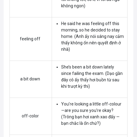
không ngon)
He said he was feeling off this
morning, so he decided to stay
home. (Anh ấy nói sáng nay cảm
feeling off
thấy không ổn nên quyết định ở
nhà)
She’s been a bit down lately
since failing the exam. (Dạo gần
a bit down
đây cô ấy thấy hơi buồn từ sau
khi trượt kỳ thi)
You’re looking a little off-colour
—are you sure you’re okay?
off-color
(Trông bạn hơi xanh xao đấy —
bạn chắc là ổn chứ?)