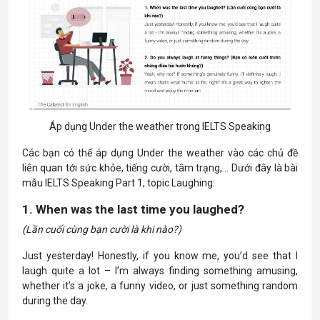
Áp dụng Under the weather trong IELTS Speaking
Các bạn có thể áp dụng Under the weather vào các chủ đề
liên quan tới sức khỏe, tiếng cười, tâm trạng,… Dưới đây là bài
mẫu IELTS Speaking Part 1, topic Laughing:
1. When was the last time you laughed?
(
Lần cuối cùng bạn cười là khi nào?)
Just yesterday! Honestly, if you know me, you’d see that I
laugh quite a lot – I’m always finding something amusing,
whether it’s a joke, a funny video, or just something random
during the day.