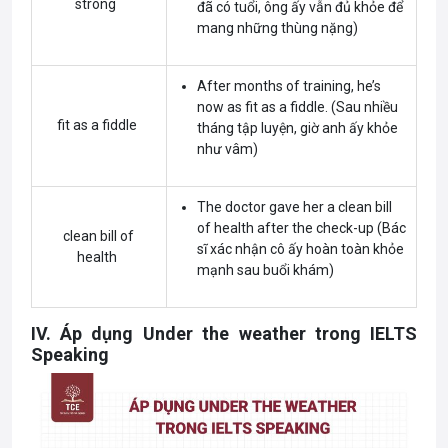
strong
đã có tuổi, ông ấy vẫn đủ khỏe để
mang những thùng nặng)
After months of training, he’s
now as fit as a fiddle. (Sau nhiều
fit as a fiddle
tháng tập luyện, giờ anh ấy khỏe
như vâm)
The doctor gave her a clean bill
of health after the check-up (Bác
clean bill of
sĩ xác nhận cô ấy hoàn toàn khỏe
health
mạnh sau buổi khám)
IV. Áp dụng Under the weather trong IELTS
Speaking