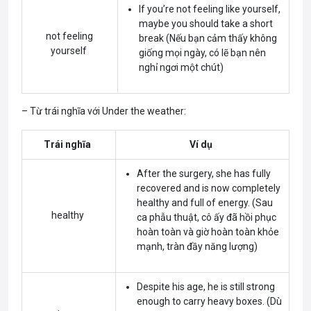
If you’re not feeling like yourself,
maybe you should take a short
not feeling
break (Nếu bạn cảm thấy không
yourself
giống mọi ngày, có lẽ bạn nên
nghỉ ngơi một chút)
– Từ trái nghĩa với Under the weather:
Trái nghĩa
Ví dụ
After the surgery, she has fully
recovered and is now completely
healthy and full of energy. (Sau
healthy
ca phẫu thuật, cô ấy đã hồi phục
hoàn toàn và giờ hoàn toàn khỏe
mạnh, tràn đầy năng lượng)
Despite his age, he is still strong
enough to carry heavy boxes. (Dù