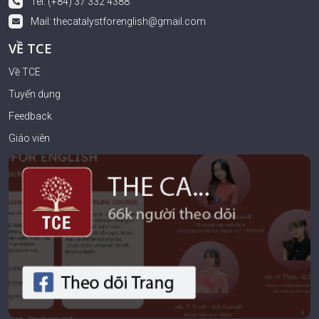
Tel: (+84) 37 332 4388
Mail:
thecatalystforenglish@gmail.com
VỀ TCE
Về TCE
Tuyển dụng
Feedback
Giáo viên