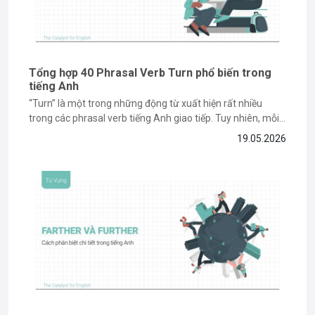
Tổng hợp 40 Phrasal Verb Turn phổ biến trong
tiếng Anh
“Turn” là một trong những động từ xuất hiện rất nhiều
trong các phrasal verb tiếng Anh giao tiếp. Tuy nhiên, mỗi
cụm như “turn on”, “turn off” hay “turn down” lại mang ý
19.05.2026
nghĩa hoàn toàn khác nhau nên khá dễ nhầm lẫn. Nếu bạn
muốn dùng các cụm...