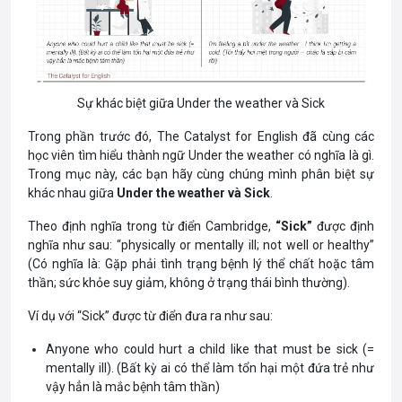
Sự khác biệt giữa Under the weather và Sick
Trong phần trước đó, The Catalyst for English đã cùng các
học viên tìm hiểu thành ngữ Under the weather có nghĩa là gì.
Trong mục này, các bạn hãy cùng chúng mình phân biệt sự
khác nhau giữa
Under the weather và Sick
.
Theo định nghĩa trong từ điển Cambridge,
“Sick”
được định
nghĩa như sau: “physically or mentally
ill
; not well or healthy”
(Có nghĩa là: Gặp phải tình trạng bệnh lý thể chất hoặc tâm
thần; sức khỏe suy giảm, không ở trạng thái bình thường).
Ví dụ với “Sick” được từ điển đưa ra như sau:
Anyone who could hurt a child like that must be sick (=
mentally ill). (Bất kỳ ai có thể làm tổn hại một đứa trẻ như
vậy hẳn là mắc bệnh tâm thần)