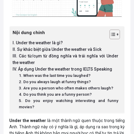
Nội dung chính
I. Under the weather là gì?
II. Sự khác biệt giữa Under the weather và Sick
III. Các từ/cụm từ đồng nghĩa và trái nghĩa với Under
the weather
IV. Áp dụng Under the weather trong IELTS Speaking
1. When was the last time you laughed?
2. Do you always laugh at funny things?
3. Are you a person who often makes others laugh?
4. Do you think you are a funny person?
5. Do you enjoy watching interesting and funny
movies?
Under the weather
là một thành ngữ quen thuộc trong tiếng
Anh. Thành ngữ này có ý nghĩa là gì, áp dụng ra sao trong kỳ
thi tiếng Anh thì không hẳn mọi người học có thể tự tin trả lời.