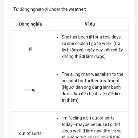
– Từ đồng nghĩa với Under the weather:
Đồng nghĩa
Ví dụ
She has been ill for a few days,
so she couldn’t go to work. (Cô
ill
ấy bị ốm vài ngày nay, nên cô ấy
không thể đi làm được)
The ailing man was taken to the
hospital for further treatment.
(Người đàn ông đang lâm bệnh
ailing
được đưa đến bệnh viện để điều
trị thêm)
I’m feeling a bit out of sorts
today—maybe because I didn’t
sleep well. (Hôm nay tâm trạng
out of sorts
tôi không tốt, có lẽ vì tôi đã ngủ