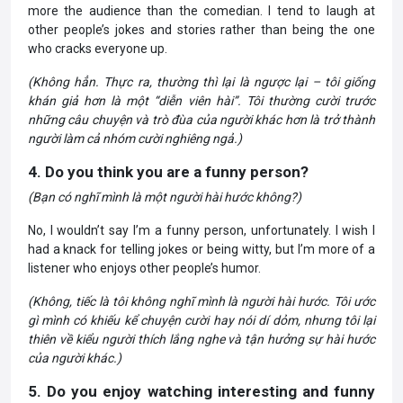
more the audience than the comedian. I tend to laugh at
other people’s jokes and stories rather than being the one
who cracks everyone up.
(Không hẳn. Thực ra, thường thì lại là ngược lại – tôi giống
khán giả hơn là một “diễn viên hài”. Tôi thường cười trước
những câu chuyện và trò đùa của người khác hơn là trở thành
người làm cả nhóm cười nghiêng ngả.)
4. Do you think you are a funny person?
(Bạn có nghĩ mình là một người hài hước không?)
No, I wouldn’t say I’m a funny person, unfortunately. I wish I
had a knack for telling jokes or being witty, but I’m more of a
listener who enjoys other people’s humor.
(Không, tiếc là tôi không nghĩ mình là người hài hước. Tôi ước
gì mình có khiếu kể chuyện cười hay nói dí dỏm, nhưng tôi lại
thiên về kiểu người thích lắng nghe và tận hưởng sự hài hước
của người khác.)
5. Do you enjoy watching interesting and funny