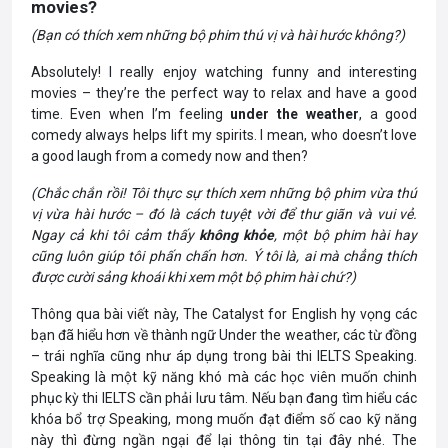
movies?
(Bạn có thích xem những bộ phim thú vị và hài hước không?)
Absolutely! I really enjoy watching funny and interesting
movies – they’re the perfect way to relax and have a good
time. Even when I’m feeling
under the weather
, a good
comedy always helps lift my spirits. I mean, who doesn’t love
a good laugh from a comedy now and then?
(Chắc chắn rồi! Tôi thực sự thích xem những bộ phim vừa thú
vị vừa hài hước – đó là cách tuyệt vời để thư giãn và vui vẻ.
Ngay cả khi tôi cảm thấy
không khỏe
, một bộ phim hài hay
cũng luôn giúp tôi phấn chấn hơn. Ý tôi là, ai mà chẳng thích
được cười sảng khoái khi xem một bộ phim hài chứ?)
Thông qua bài viết này, The Catalyst for English hy vọng các
bạn đã hiểu hơn về thành ngữ Under the weather, các từ đồng
– trái nghĩa cũng như áp dụng trong bài thi IELTS Speaking.
Speaking là một kỹ năng khó mà các học viên muốn chinh
phục kỳ thi IELTS cần phải lưu tâm. Nếu bạn đang tìm hiểu các
khóa bổ trợ Speaking, mong muốn đạt điểm số cao kỹ năng
này thì đừng ngần ngại để lại thông tin tại đây nhé. The