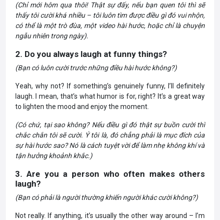
(Chỉ mới hôm qua thôi! Thật sự đấy, nếu bạn quen tôi thì sẽ
thấy tôi cười khá nhiều – tôi luôn tìm được điều gì đó vui nhộn,
có thể là một trò đùa, một video hài hước, hoặc chỉ là chuyện
ngẫu nhiên trong ngày).
2. Do you always laugh at funny things?
(
Bạn có luôn cười trước những điều hài hước không?)
Yeah, why not? If something’s genuinely funny, I’ll definitely
laugh. I mean, that’s what humor is for, right? It’s a great way
to lighten the mood and enjoy the moment.
(Có chứ, tại sao không? Nếu điều gì đó thật sự buồn cười thì
chắc chắn tôi sẽ cười. Ý tôi là, đó chẳng phải là mục đích của
sự hài hước sao? Nó là cách tuyệt vời để làm nhẹ không khí và
tận hưởng khoảnh khắc.)
3. Are you a person who often makes others
laugh?
(
Bạn có phải là người thường khiến người khác cười không?)
Not really. If anything, it’s usually the other way around – I’m