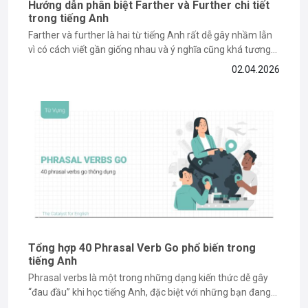
Hướng dẫn phân biệt Farther và Further chi tiết
trong tiếng Anh
Farther và further là hai từ tiếng Anh rất dễ gây nhầm lẫn
vì có cách viết gần giống nhau và ý nghĩa cũng khá tương
đồng. Vậy làm thế nào để phân biệt farther và further một
02.04.2026
cách chính xác và dễ nhớ? Cùng The Catalyst for English
tìm...
Tổng hợp 40 Phrasal Verb Go phổ biến trong
tiếng Anh
Phrasal verbs là một trong những dạng kiến thức dễ gây
“đau đầu” khi học tiếng Anh, đặc biệt với những bạn đang
ôn thi IELTS. Trong đó, cụm động từ với “go” là một trong