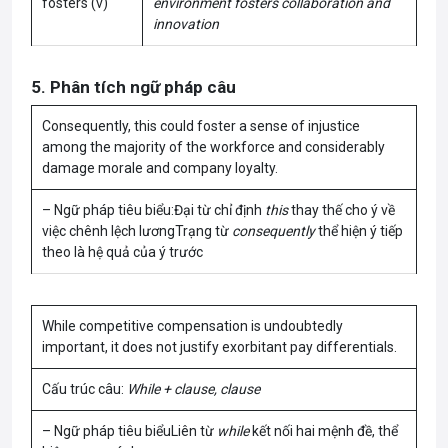
fosters (v)
environment fosters collaboration and
innovation
5. Phân tích ngữ pháp câu
Consequently, this could foster a sense of injustice
among the majority of the workforce and considerably
damage morale and company loyalty.
– Ngữ pháp tiêu biểu:Đại từ chỉ định
this
thay thế cho ý về
việc chênh lệch lươngTrạng từ
consequently
thể hiện ý tiếp
theo là hệ quả của ý trước
While competitive compensation is undoubtedly
important, it does not justify exorbitant pay differentials.
Cấu trúc câu:
While + clause, clause
– Ngữ pháp tiêu biểuLiên từ
while
kết nối hai mệnh đề, thể