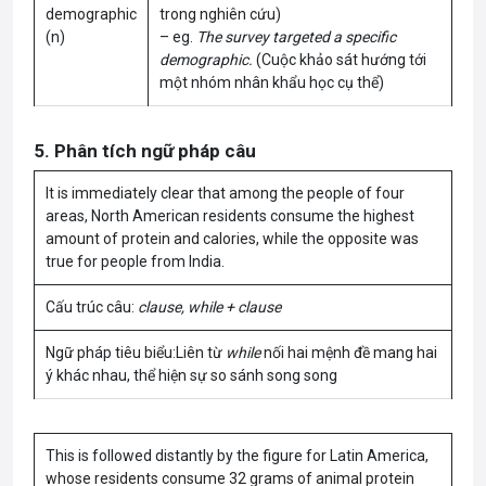
demographic
trong nghiên cứu)
(n)
– eg.
The survey targeted a specific
demographic.
(Cuộc khảo sát hướng tới
một nhóm nhân khẩu học cụ thể)
5. Phân tích ngữ pháp câu
It is immediately clear that among the people of four
areas, North American residents consume the highest
amount of protein and calories, while the opposite was
true for people from India.
Cấu trúc câu:
clause, while + clause
Ngữ pháp tiêu biểu:Liên từ
while
nối hai mệnh đề mang hai
ý khác nhau, thể hiện sự so sánh song song
This is followed distantly by the figure for Latin America,
whose residents consume 32 grams of animal protein