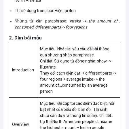
North America
Thì sử dụng trong bài: Hiện tại đơn
Những từ cần paraphrase:
intake -> the amount of…
consumed, different parts -> four regions
2. Dàn bài mẫu
Mục tiêu: Nhắc lại yêu cầu đề bài thông
qua phương pháp paraphrase.
Chi tiết: Sử dụng từ đồng nghĩa: show ->
illustrate
Introduction
Thay đổi cách diễn đạt: + different parts ->
four regions + average intake -> the
amount of…consumed by an average
person
Mục tiêu: Đề cập tới các điểm đặc biệt, nổi
bật nhất của biểu đồ, bản đồ. Thí sinh
chưa cần đưa ra thông tin số liệu chi tiết.
Cụ thể:North American people consume
Overview
the highest amount – Indian people