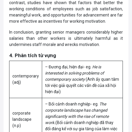
contrast, studies have shown that factors that better the
working conditions of employees such as job satisfaction,
meaningful work, and opportunities for advancement are far
more effective as incentives for working motivation.
In conclusion, granting senior managers considerably higher
salaries than other workers is ultimately harmful as it
undermines staff morale and wrecks motivation.
4. Phân tích từ vựng
– Đương đại, hiện đại- eg.
He is
interested in solving problems of
contemporary
contemporary society
(Anh ấy quan tâm
(adj)
tới việc giải quyết các vấn đề của xã hội
hiện đại)
– Bối cảnh doanh nghiệp- eg.
The
corporate landscape has changed
corporate
significantly with the rise of remote
landscape
work.
(Bối cảnh doanh nghiệp đã thay
(n.p)
đổi đáng kể với sự gia tăng của làm việc