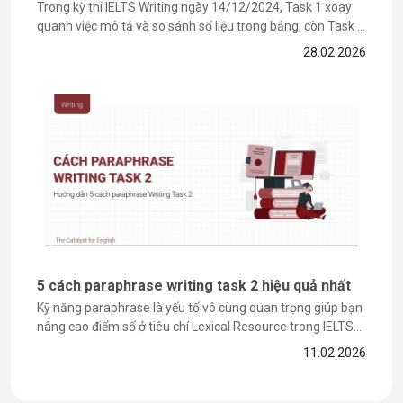
Trong kỳ thi IELTS Writing ngày 14/12/2024, Task 1 xoay
quanh việc mô tả và so sánh số liệu trong bảng, còn Task 2
là dạng bài thảo luận hai ý kiến đối lập. Ở bài viết này, The
28.02.2026
Catalyst for English sẽ cùng bạn đi sâu giải từng task,...
5 cách paraphrase writing task 2 hiệu quả nhất
Kỹ năng paraphrase là yếu tố vô cùng quan trọng giúp bạn
nâng cao điểm số ở tiêu chí Lexical Resource trong IELTS
Writing Task 2. Chính vì vậy, trong bài viết này, The Catalyst
11.02.2026
for English sẽ cùng bạn tìm hiểu các cách paraphrase hiệu
quả, kèm theo những...