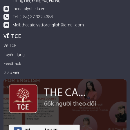
Trung Liệt, Đống Đa, Hà Nội
thecatalyst.edu.vn
Tel: (+84) 37 332 4388
Mail:
thecatalystforenglish@gmail.com
VỀ TCE
Về TCE
Tuyển dụng
Feedback
Giáo viên