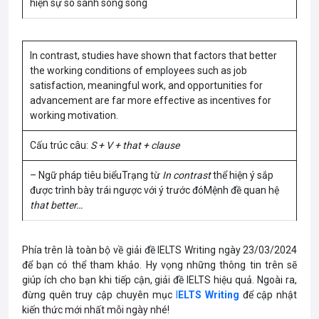
hiện sự so sánh song song
In contrast, studies have shown that factors that better
the working conditions of employees such as job
satisfaction, meaningful work, and opportunities for
advancement are far more effective as incentives for
working motivation.
Cấu trúc câu:
S + V + that + clause
– Ngữ pháp tiêu biểuTrạng từ
In contrast
thể hiện ý sắp
được trình bày trái ngược với ý trước đóMệnh đề quan hệ
that better…
Phía trên là toàn bộ về giải đề IELTS Writing ngày 23/03/2024
để bạn có thể tham khảo. Hy vọng những thông tin trên sẽ
giúp ích cho bạn khi tiếp cận, giải đề IELTS hiệu quả. Ngoài ra,
đừng quên truy cập chuyên mục
I
ELTS Writing
để cập nhật
kiến thức mới nhất mỗi ngày nhé!