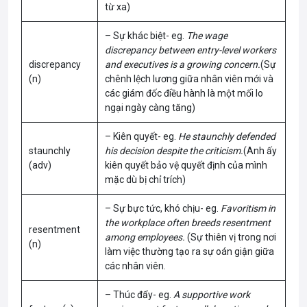
từ xa)
– Sự khác biệt- eg.
The wage
discrepancy between entry-level workers
discrepancy
and executives is a growing concern.
(Sự
(n)
chênh lệch lương giữa nhân viên mới và
các giám đốc điều hành là một mối lo
ngại ngày càng tăng)
– Kiên quyết- eg.
He staunchly defended
staunchly
his decision despite the criticism.
(Anh ấy
(adv)
kiên quyết bảo vệ quyết định của mình
mặc dù bị chỉ trích)
– Sự bực tức, khó chịu- eg.
Favoritism in
the workplace often breeds resentment
resentment
among employees.
(Sự thiên vị trong nơi
(n)
làm việc thường tạo ra sự oán giận giữa
các nhân viên.
– Thúc đẩy- eg.
A supportive work