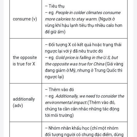
– Tiêu thụ
– eg.
People in colder climates consume
consume (v)
more calories to stay warm.
(Người ở
vùng khí hậu lạnh tiêu thụ nhiều calo hơn
để giữ ấm)
– Đối tượng X có kết quả hoặc trạng thái
ngược lại với ý đã nêu trước đó
the opposite
– eg.
Gold price is falling in the U.S, but
is true for X
the opposite was true for China
(Giá vàng
đang giảm ở Mỹ, nhưng ở Trung Quốc thì
ngược lại)
– Thêm vào đó
– eg.
Additionally, we need to consider the
additionally
environmental impact.
(Thêm vào đó,
(adv)
chúng ta cần cân nhắc những tác động
tới môi trường)
– Nhóm nhân khẩu học (chỉ một nhóm
đối tượng người có chung đặc điểm, dùng