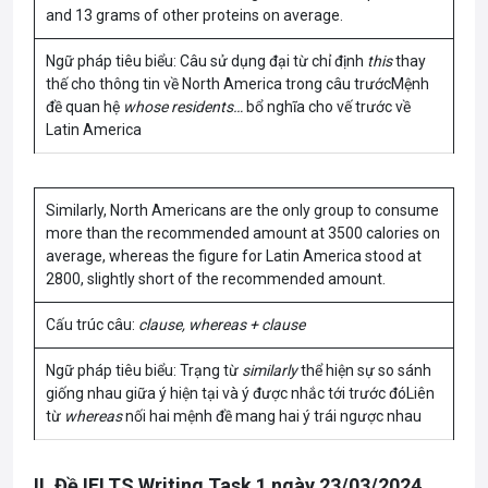
and 13 grams of other proteins on average.
Ngữ pháp tiêu biểu: Câu sử dụng đại từ chỉ định
this
thay
thế cho thông tin về North America trong câu trướcMệnh
đề quan hệ
whose residents…
bổ nghĩa cho vế trước về
Latin America
Similarly, North Americans are the only group to consume
more than the recommended amount at 3500 calories on
average, whereas the figure for Latin America stood at
2800, slightly short of the recommended amount.
Cấu trúc câu:
clause, whereas + clause
Ngữ pháp tiêu biểu: Trạng từ
similarly
thể hiện sự so sánh
giống nhau giữa ý hiện tại và ý được nhắc tới trước đóLiên
từ
whereas
nối hai mệnh đề mang hai ý trái ngược nhau
II. Đề IELTS Writing Task 1 ngày 23/03/2024