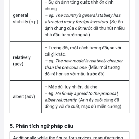
– Sự ổn định tổng quát; tính ổn định
chung
general
– eg. The country’s general stability has
stability (n.p)
attracted many foreign investors.
(Sự ổn
định chung của đất nước đã thu hút nhiều
nhà đầu tư nước ngoài)
– Tương đối; một cách tương đối; so với
cái gì khác.
relatively
– eg. The new model is relatively cheaper
(adv)
than the previous one.
(Mẫu mới tương
đối rẻ hơn so với mẫu trước đó)
– Mặc dù; tuy nhiên; dù cho
– eg.
He finally agreed to the proposal,
albeit (adv)
albeit reluctantly.
(Anh ấy cuối cùng đã
đồng ý với đề xuất, mặc dù miễn cưỡng)
5. Phân tích ngữ pháp câu
Additionally, while the figure for services, manufacturing