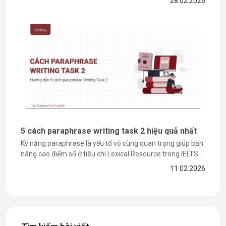
28.02.2026
Catalyst for English sẽ cùng bạn đi sâu giải từng task,...
5 cách paraphrase writing task 2 hiệu quả nhất
Kỹ năng paraphrase là yếu tố vô cùng quan trọng giúp bạn
nâng cao điểm số ở tiêu chí Lexical Resource trong IELTS
Writing Task 2. Chính vì vậy, trong bài viết này, The Catalyst
11.02.2026
for English sẽ cùng bạn tìm hiểu các cách paraphrase hiệu
quả, kèm theo những...