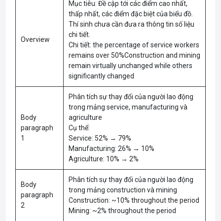
Mục tiêu: Đề cập tới các điểm cao nhất,
thấp nhất, các điểm đặc biệt của biểu đồ.
Thí sinh chưa cần đưa ra thông tin số liệu
chi tiết.
Overview
Chi tiết: the percentage of service workers
remains over 50%Construction and mining
remain virtually unchanged while others
significantly changed
Phân tích sự thay đổi của người lao động
trong mảng service, manufacturing và
Body
agriculture
paragraph
Cụ thể:
1
Service: 52% → 79%
Manufacturing: 26% → 10%
Agriculture: 10% → 2%
Phân tích sự thay đổi của người lao động
Body
trong mảng construction và mining
paragraph
Construction: ~10% throughout the period
2
Mining: ~2% throughout the period