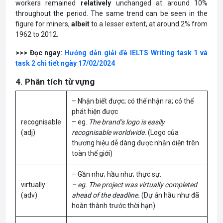
workers remained
relatively
unchanged at around 10%
throughout the period. The same trend can be seen in the
figure for miners,
albeit
to a lesser extent, at around 2% from
1962 to 2012.
>>> Đọc ngay:
Hướng dẫn giải đề IELTS Writing task 1 và
task 2 chi tiết ngày 17/02/2024
4. Phân tích từ vựng
– Nhận biết được; có thể nhận ra; có thể
phát hiện được
recognisable
– eg.
The brand’s logo is easily
(adj)
recognisable worldwide.
(Logo của
thương hiệu dễ dàng được nhận diện trên
toàn thế giới)
– Gần như; hầu như; thực sự.
virtually
– eg. The project was virtually completed
(adv)
ahead of the deadline.
(Dự án hầu như đã
hoàn thành trước thời hạn)