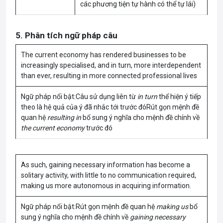
các phương tiện tự hành có thể tự lái)
5. Phân tích ngữ pháp câu
The current economy has rendered businesses to be
increasingly specialised, and in turn, more interdependent
than ever, resulting in more connected professional lives
Ngữ pháp nổi bật:Câu sử dụng liên từ
in turn
thể hiện ý tiếp
theo là hệ quả của ý đã nhắc tới trước đóRút gọn mệnh đề
quan hệ
resulting in
bổ sung ý nghĩa cho mệnh đề chính về
the current economy
trước đó
As such, gaining necessary information has become a
solitary activity, with little to no communication required,
making us more autonomous in acquiring information.
Ngữ pháp nổi bật:Rút gọn mệnh đề quan hệ
making us
bổ
sung ý nghĩa cho mệnh đề chính về
gaining necessary