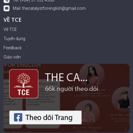
Tel: (+84) 37 332 4388
Mail:
thecatalystforenglish@gmail.com
VỀ TCE
Về TCE
Tuyển dụng
Feedback
Giáo viên