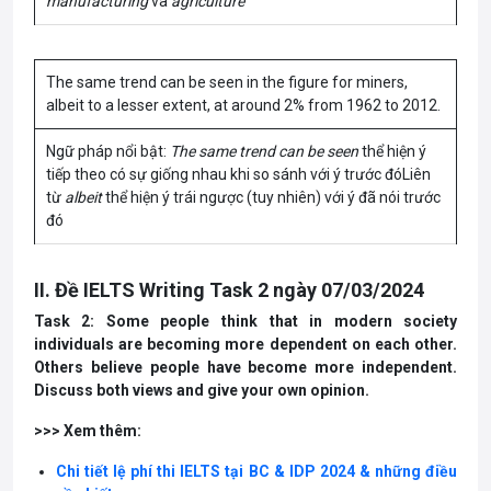
manufacturing
và
agriculture
The same trend can be seen in the figure for miners,
albeit to a lesser extent, at around 2% from 1962 to 2012.
Ngữ pháp nổi bật:
The same trend can be seen
thể hiện ý
tiếp theo có sự giống nhau khi so sánh với ý trước đóLiên
từ
albeit
thể hiện ý trái ngược (tuy nhiên) với ý đã nói trước
đó
II. Đề IELTS Writing Task 2 ngày 07/03/2024
Task 2: Some people think that in modern society
individuals are becoming more dependent on each other.
Others believe people have become more independent.
Discuss both views and give your own opinion.
>>> Xem thêm:
Chi tiết lệ phí thi IELTS tại BC & IDP 2024 & những điều