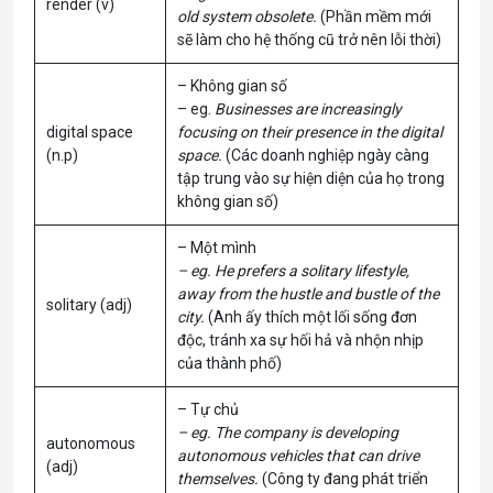
render (v)
old system obsolete.
(Phần mềm mới
sẽ làm cho hệ thống cũ trở nên lỗi thời)
– Không gian số
– eg.
Businesses are increasingly
digital space
focusing on their presence in the digital
(n.p)
space.
(Các doanh nghiệp ngày càng
tập trung vào sự hiện diện của họ trong
không gian số)
– Một mình
– eg. He prefers a solitary lifestyle,
away from the hustle and bustle of the
solitary (adj)
city.
(Anh ấy thích một lối sống đơn
độc, tránh xa sự hối hả và nhộn nhịp
của thành phố)
– Tự chủ
– eg. The company is developing
autonomous
autonomous vehicles that can drive
(adj)
themselves.
(Công ty đang phát triển