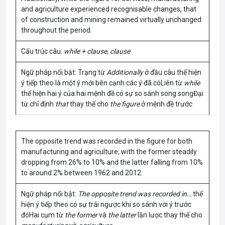
and agriculture experienced recognisable changes, that
of construction and mining remained virtually unchanged
throughout the period.
Cấu trúc câu:
while + clause, clause
Ngữ pháp nổi bật: Trạng từ
Additionally
ở đầu câu thể hiện
ý tiếp theo là một ý mới bên cạnh các ý đã cóLiên từ
while
thể hiện hai ý của hai mệnh đề có sự so sánh song songĐại
từ chỉ định
that
thay thế cho
the figure
ở mệnh đề trước
The opposite trend was recorded in the figure for both
manufacturing and agriculture, with the former steadily
dropping from 26% to 10% and the latter falling from 10%
to around 2% between 1962 and 2012.
Ngữ pháp nổi bật:
The opposite trend was recorded in…
thể
hiện ý tiếp theo có sự trái ngược khi so sánh với ý trước
đóHai cụm từ
the former
và
the latter
lần lược thay thế cho