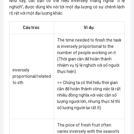
Như vậy, các bạn có thể hiểu Inversely mang nghĩa “tỉ lệ
nghịch”, được dùng khi nói tới một đại lượng có sự chênh lệch
rõ rệt với một đại lượng khác.
Cấu trúc
Ví dụ
The time needed to finish the task
is inversely proportional to the
number of people working on it
(Thời gian cần để hoàn thành
nhiệm vụ tỷ lệ nghịch với số người
inversely
thực hiện)
proportional/related
to sth
=> Chúng ta có thể hiểu thời gian
cần để hoàn thành công việc là rất
nhiều đồng nghĩa với việc cần số
lượng người lớn, nhưng thực tế thì
số lượng người lại rất ít)
The price of fresh fruit often
varies inversely with the season’s