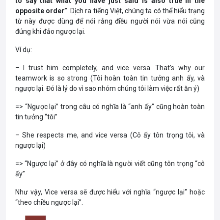
to say that what you have just said is also true in the
opposite order”
. Dịch ra tiếng Việt, chúng ta có thể hiểu trạng
từ này được dùng để nói rằng điều người nói vừa nói cũng
đúng khi đảo ngược lại.
Ví dụ:
– I trust him completely, and vice versa. That’s why our
teamwork is so strong (Tôi hoàn toàn tin tưởng anh ấy, và
ngược lại. Đó là lý do vì sao nhóm chúng tôi làm việc rất ăn ý)
=> “Ngược lại” trong câu có nghĩa là “anh ấy” cũng hoàn toàn
tin tưởng “tôi”
– She respects me, and vice versa (Cô ấy tôn trọng tôi, và
ngược lại)
=> “Ngược lại” ở đây có nghĩa là người viết cũng tôn trọng “cô
ấy”
Như vậy, Vice versa sẽ được hiểu với nghĩa “ngược lại” hoặc
“theo chiều ngược lại”.