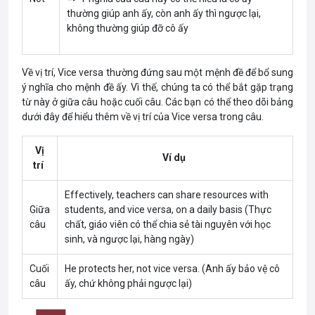
thường giúp anh ấy, còn anh ấy thì ngược lại,
không thường giúp đỡ cô ấy
Về vị trí, Vice versa thường đứng sau một mệnh đề để bổ sung
ý nghĩa cho mệnh đề ấy. Vì thế, chúng ta có thể bắt gặp trạng
từ này ở giữa câu hoặc cuối câu. Các bạn có thể theo dõi bảng
dưới đây để hiểu thêm về vị trí của Vice versa trong câu.
Vị
Ví dụ
trí
Effectively, teachers can share resources with
Giữa
students, and vice versa, on a daily basis (Thực
câu
chất, giáo viên có thể chia sẻ tài nguyên với học
sinh, và ngược lại, hàng ngày)
Cuối
He protects her, not vice versa. (Anh ấy bảo vệ cô
câu
ấy, chứ không phải ngược lại)