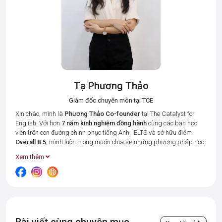
Tạ Phương Thảo
Giám đốc chuyên môn tại TCE
Xin chào, mình là
Phương Thảo
Co-founder
tại The Catalyst for
English. Với hơn
7 năm kinh nghiệm đồng hành
cùng các bạn học
viên trên con đường chinh phục tiếng Anh, IELTS và sở hữu điểm
Overall 8.5
, mình luôn mong muốn chia sẻ những phương pháp học
tập hiệu quả nhất để giúp bạn tiết kiệm thời gian và đạt được kết
Xem thêm
quả cao.
Tại The Catalyst for English, mình cùng đội ngũ giáo viên luôn đặt 3
giá trị cốt lõi:
Connected – Disciplined – Goal-oriented (Kết nối –
Kỉ luật – Hướng về kết quả)
lên hàng đầu. Bởi chúng mình hiểu rằng,
mỗi học viên đều có những điểm mạnh và khó khăn riêng, và vai trò
của "người thầy" là tạo ra một môi trường học tập thân thiện, luôn
Bài viết cùng chuyên mục