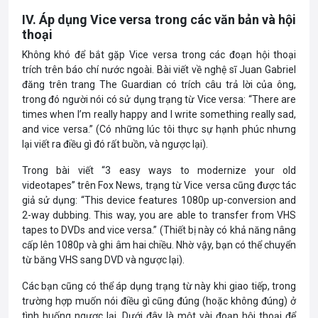
IV. Áp dụng Vice versa trong các văn bản và hội
thoại
Không khó để bắt gặp Vice versa trong các đoạn hội thoại
trích trên báo chí nước ngoài. Bài viết về nghệ sĩ Juan Gabriel
đăng trên trang The Guardian có trích câu trả lời của ông,
trong đó người nói có sử dụng trạng từ Vice versa:
“There are
times when I’m really happy and I write something really sad,
and vice versa.” (Có những lúc tôi thực sự hạnh phúc nhưng
lại viết ra điều gì đó rất buồn, và ngược lại).
Trong bài viết “3 easy ways to modernize your old
videotapes” trên Fox News, trạng từ Vice versa cũng được tác
giả sử dụng: “This device features 1080p up-conversion and
2-way dubbing. This way, you are able to transfer from VHS
tapes to DVDs and vice versa.” (Thiết bị này có khả năng nâng
cấp lên 1080p và ghi âm hai chiều. Nhờ vậy, bạn có thể chuyển
từ băng VHS sang DVD và ngược lại).
Các bạn cũng có thể áp dụng trạng từ này khi giao tiếp, trong
trường hợp muốn nói điều gì cũng đúng (hoặc không đúng) ở
tình huống ngược lại. Dưới đây là một vài đoạn hội thoại để