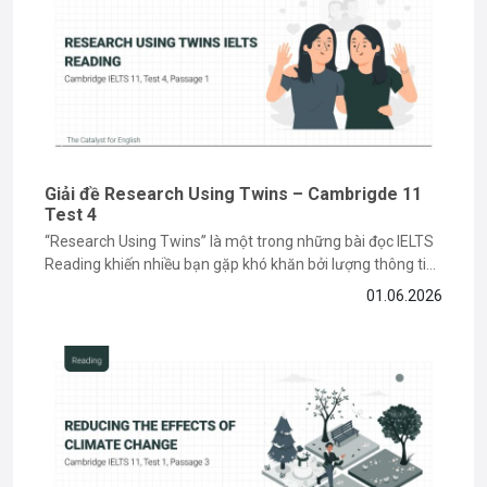
Giải đề Research Using Twins – Cambrigde 11
Test 4
“Research Using Twins” là một trong những bài đọc IELTS
Reading khiến nhiều bạn gặp khó khăn bởi lượng thông tin
học thuật và các dạng câu hỏi paraphrase phức tạp. Tuy
01.06.2026
nhiên, nếu nắm được cách đọc hiểu và xác định keyword
đúng cách, bạn hoàn toàn có thể...