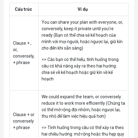
Cấu trúc
Ví dụ
You can share your plan with everyone, or,
conversely, keep it private until you’re
ready (Bạn có thể chia sẻ kế hoạch của
mình với mọi người, hoặc ngược lại, giữ kín
Clause + ,
cho đến khi sẵn sàng)
or,
conversely,
=> Các bạn có thể hiểu, tình huống trong
+ phrase
câu có khả năng xảy ra theo hai hướng:
chia sẻ về kế hoạch hoặc giữ kín về kế
hoạch
We could expand the team, or conversely
reduce it to work more efficiently (Chúng ta
có thể mở rộng đội nhóm, hoặc ngược lại,
Clause + or
thu nhỏ để làm việc hiệu quả hơn)
conversely
+ phrase
=> Tình huống trong câu có thể xảy ra theo
hai chiều hướng: mở rộng hoặc thu hẹp quy