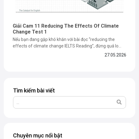
Giải Cam 11 Reducing The Effects Of Climate
Change Test 1
Nếu bạn đang gặp khó khăn với bài đọc “reducing the
effects of climate change IELTS Reading”, đừng quá lo
lắng vì đây là dạng bài dễ khiến nhiều bạn mất điểm ở phần
27.05.2026
paraphrase và matching information. Trong bài viết dưới
đây, The Catalyst for English sẽ cùng bạn...
Tìm kiếm bài viết
Chuyên mục nổi bật