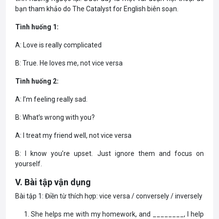
bạn tham khảo do The Catalyst for English biên soạn.
Tình huống 1:
A: Love is really complicated
B: True. He loves me, not vice versa
Tình huống 2:
A: I’m feeling really sad.
B: What’s wrong with you?
A: I treat my friend well, not vice versa
B: I know you’re upset. Just ignore them and focus on
yourself.
V. Bài tập vận dụng
Bài tập 1: Điền từ thích hợp: vice versa / conversely / inversely
She helps me with my homework, and ________, I help