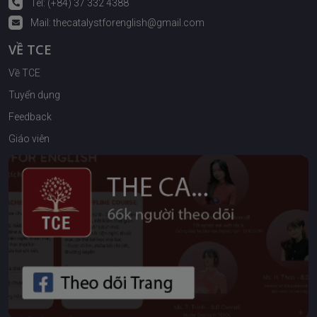
Tel: (+84) 37 332 4388
Mail:
thecatalystforenglish@gmail.com
VỀ TCE
Về TCE
Tuyển dụng
Feedback
Giáo viên