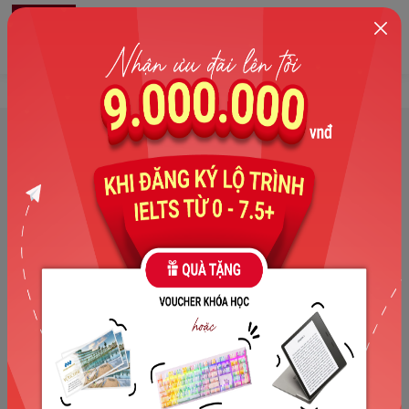
0
Trang chủ
>
Tuyển dụng
>
Chuyên viên học thuật full-time
Chuyên viên học thuật full-
time
1. Mô tả công việc:
Test trình độ đầu vào của học viên đăng ký khóa học
Dạy các lớp học thử với học viên đang có ý định đăng
ký khóa học
Tham gia nghiên cứu phát triển sản phẩm
Tham gia một số hoạt động truyền thông (phối hợp với