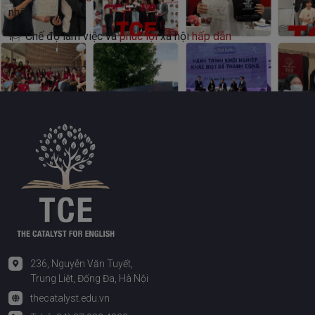
nhân
Chế độ làm việc và
phúc lợi
xã hội
hấp dẫn
236, Nguyễn Văn Tuyết,
Trung Liệt, Đống Đa, Hà Nội
thecatalyst.edu.vn