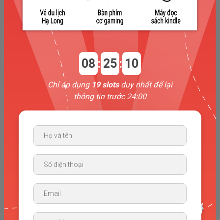
ban marketing sản xuất nội dung truyền thông), xây
dựng hình ảnh của trung tâm,...
Các công việc khác theo chỉ định
Có thể tham gia giảng dạy các dòng lớp tại TCE
08
:
25
:
10
(Không bắt buộc)
2. Yêu cầu:
Chỉ áp dụng
19 slots
duy nhất để lại
thông tin trước 24:00
Học vấn: Đang học/Đã tốt nghiệp ĐH chuyên ngành
khối ngành sư phạm, ngôn ngữ Anh,...
Tiếng Anh: IELTS ≥ 8.0 (Ứng viên vui lòng gửi bản
scan chứng chỉ đính kèm)
Kinh nghiệm: Ưu tiên các ứng viên có tối thiểu 1 năm
Kinh nghiệm giảng dạy. Ưu tiên các ứng viên có các
chứng chỉ về Giảng dạy. Ưu tiên ứng viên có mong
muốn theo đuổi sự nghiệp Giảng dạy và Giáo dục lâu
dài.