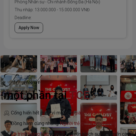
Phòng Nhân sự - Chi nhánh Đống Đa (Hà Nội)
Thu nhập: 13.000.000 - 15.000.000 VNĐ
Deadline:
Apply Now
Trở thành
một phần tại
TCE
Cống hiến hết mình vì một nền
giáo dục khai phóng
Đồng hành cùng những
Người trẻ giỏi & nhiệt huyết
Lộ trình thăng tiến
rõ ràng, khuyến khích sự phát triển cá