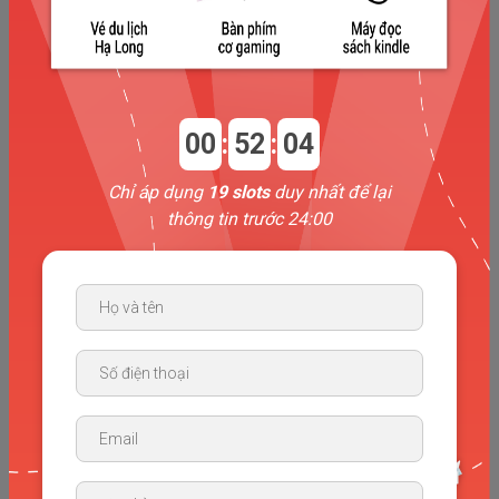
trực lớp và hỗ trợ học viên tối thiệu 1 buổi/tuần.
Hỗ trợ hoạt động phát triển đội nhóm và xây dựng tài
liệu.
Tham gia các hoạt động đào tạo chuyên môn và hỗ trợ
00
:
52
:
03
học viên: hỗ trợ tổ chức speaking club, chia sẻ kiến
thức, …
Chỉ áp dụng
19 slots
duy nhất để lại
Cam kết gắn bó ít nhất 1 năm.
thông tin trước 24:00
5. Quyền lợi
Tổng thu nhập Part-time từ 3.000.000 - 5.000.000
VNĐ
Môi trường làm việc trẻ trung, năng động, sáng tạo;
Có cơ hội thăng tiến lên vị trí giảng viên chính thức;
Có cơ hội tham gia hoạt động phát triển chuyên môn,
các khoá học nâng cao trình độ ngoại ngữ - sư phạm.