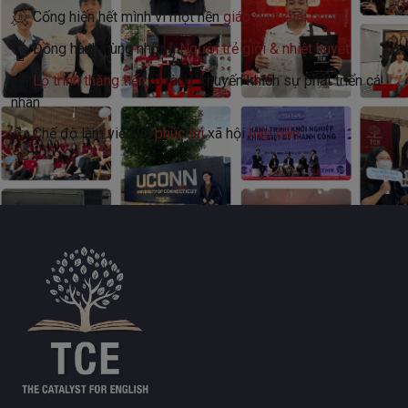
Cống hiến hết mình vì một nền
giáo dục khai phóng
Đồng hành cùng những
Người trẻ giỏi & nhiệt huyết
Lộ trình thăng tiến
rõ ràng, khuyến khích sự phát triển cá
nhân
Chế độ làm việc và
phúc lợi
xã hội
hấp dẫn