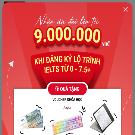
0
Trang chủ
>
Tuyển dụng
>
Trợ Giảng Part-time
Trợ Giảng Part-time
1. Địa điểm làm việc:
Cơ sở Đống Đa (Số 236 Nguyễn Văn
Tuyết) hoặc cơ sở Hà Đông (Số 37 Lê Trọng Tấn).
2. Thời gian làm việc:
Part time 4-5 buổi/ tuần.
3. Yêu cầu:
Có IELTS
tối thiểu 8.0 Overall
; không kĩ năng
nào dưới 6.5.
4. Trách nhiệm:
Trợ giảng các lớp học theo yêu cầu của TCE; tham gia