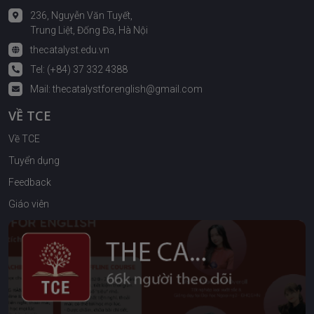
236, Nguyễn Văn Tuyết,
Trung Liệt, Đống Đa, Hà Nội
thecatalyst.edu.vn
Tel: (+84) 37 332 4388
Mail:
thecatalystforenglish@gmail.com
VỀ TCE
Về TCE
Tuyển dụng
Feedback
Giáo viên