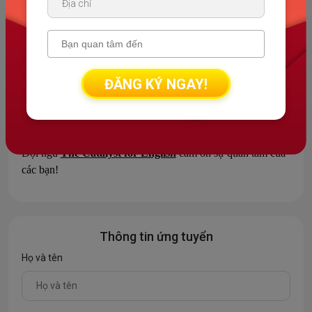
6. Cách thức ứng tuyển:
Gửi CV và bảng điểm IELTS tới email:
thecatalystforenglish.tuyendung@gmail.com
(ghi tiêu
đề “Ứng tuyển vị trí GV + Họ và tên”).
ĐĂNG KÝ NGAY!
Hoặc liên hệ SĐT/ZALO của phòng nhân sự nếu bạn
muốn hỗ trợ thêm các thông tin:
037 8489192
Đội ngũ
The Catalyst for English
cảm ơn sự quan tâm của
các bạn!
Thông tin ứng tuyển
Họ và tên