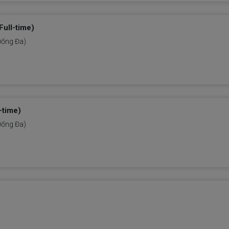
ull-time)
Đống Đa)
-time)
Đống Đa)