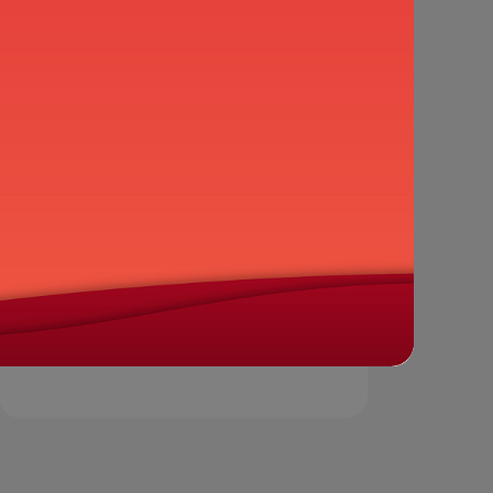
Email
CV ứng tuyển
Nộp đơn ứng tuyển
Tư vấn nhanh (8h00 - 19h00)
TCE Helper
0373.324.388