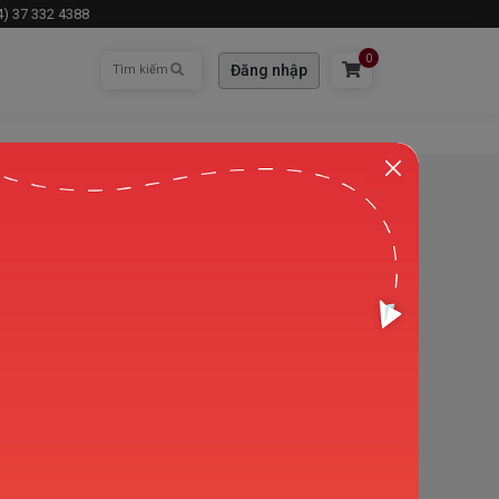
84) 37 332 4388
0
Đăng nhập
Thông tin ứng tuyển
Họ và tên
Số điện thoại