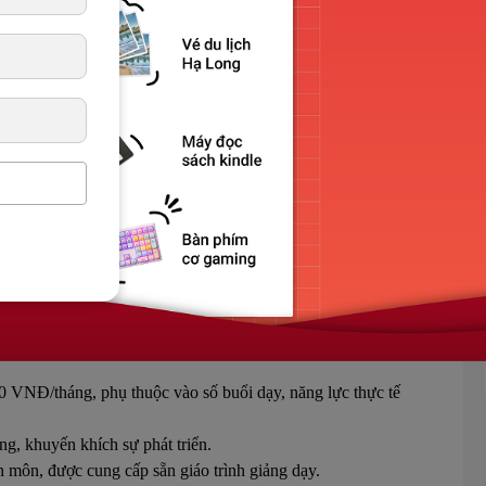
 offline tối thiểu 3 buổi/tuần.
ác thắc mắc, khó khăn và chữa bài cho học viên, lịch linh
uyên môn khác: họp chuyên môn, training chuyên môn,
liệu …
tiến và tính trách nhiệm. Có kinh nghiệm giảng dạy là 1
ược đào tạo.
có kinh nghiệm giảng dạy. Không kỹ năng nào dưới 6.5.
0 VNĐ/tháng, phụ thuộc vào số buổi dạy, năng lực thực tế
ng, khuyến khích sự phát triển.
n môn, được cung cấp sẵn giáo trình giảng dạy.