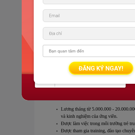
Tham gia giảng dạy các dòng lớp online/
Trực phòng tự học online và giải đáp c
hoạt được thay đổi theo tuần.
Tham gia các hoạt động phát triển ch
chấm bài cho học viên, xây dựng tài 
Yêu cầu:
Có đam mê giảng dạy, có tinh thần cầu 
ĐĂNG KÝ NGAY!
lợi thế, không có kinh nghiệm có thể đ
Có bằng
IELTS overall >= 8.0
và đã 
Cam kết gắn bó ít nhất 1 năm
Quyền lợi:
Lương tháng từ 5.000.000 - 20.000.00
và kinh nghiệm của ứng viên.
Được làm việc trong môi trường trẻ tru
Được tham gia training, đào tạo chuyê