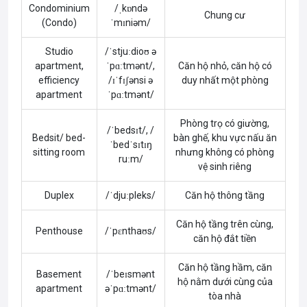
Condominium
/ˌkɒndə
Chung cư
(Condo)
ˈmɪniəm/
Studio
/ˈstjuːdioʊ ə
apartment,
ˈpɑːtmənt/,
Căn hộ nhỏ, căn hộ có
efficiency
/ɪˈfɪʃənsi ə
duy nhất một phòng
apartment
ˈpɑːtmənt/
Phòng trọ có giường,
/ˈbedsɪt/, /
Bedsit/ bed-
bàn ghế, khu vực nấu ăn
ˈbedˈsɪtɪŋ
sitting room
nhưng không có phòng
ruːm/
vệ sinh riêng
Duplex
/ˈdjuːpleks/
Căn hộ thông tầng
Căn hộ tầng trên cùng,
Penthouse
/ˈpɛnthaʊs/
căn hộ đắt tiền
Căn hộ tầng hầm, căn
Basement
/ˈbeɪsmənt
hộ nằm dưới cùng của
apartment
əˈpɑːtmənt/
tòa nhà