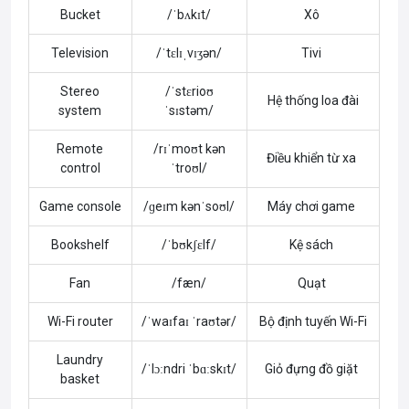
Bucket
/ˈbʌkɪt/
Xô
Television
/ˈtɛlɪˌvɪʒən/
Tivi
Stereo
/ˈstɛrioʊ
Hệ thống loa đài
system
ˈsɪstəm/
Remote
/rɪˈmoʊt kən
Điều khiển từ xa
control
ˈtroʊl/
Game console
/ɡeɪm kənˈsoʊl/
Máy chơi game
Bookshelf
/ˈbʊkʃɛlf/
Kệ sách
Fan
/fæn/
Quạt
Wi-Fi router
/ˈwaɪfaɪ ˈraʊtər/
Bộ định tuyến Wi-Fi
Laundry
/ˈlɔːndri ˈbɑːskɪt/
Giỏ đựng đồ giặt
basket