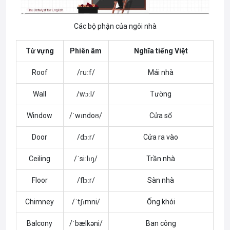
Các bộ phận của ngôi nhà
Từ vựng
Phiên âm
Nghĩa tiếng Việt
Roof
/ruːf/
Mái nhà
Wall
/wɔːl/
Tường
Window
/ˈwɪndoʊ/
Cửa sổ
Door
/dɔːr/
Cửa ra vào
Ceiling
/ˈsiːlɪŋ/
Trần nhà
Floor
/flɔːr/
Sàn nhà
Chimney
/ˈtʃɪmni/
Ống khói
Balcony
/ˈbælkəni/
Ban công