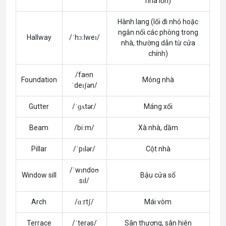
nhà lớn)
Hành lang (lối đi nhỏ hoặc
ngắn nối các phòng trong
Hallway
/ˈhɔːlweɪ/
nhà, thường dẫn từ cửa
chính)
/faʊn
Foundation
Móng nhà
ˈdeɪʃən/
Gutter
/ˈɡʌtər/
Máng xối
Beam
/biːm/
Xà nhà, dầm
Pillar
/ˈpɪlər/
Cột nhà
/ˈwɪndoʊ
Window sill
Bậu cửa sổ
sɪl/
Arch
/ɑːrtʃ/
Mái vòm
Terrace
/ˈterəs/
Sân thượng, sân hiên