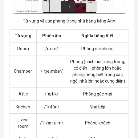
Từ vựng về các phòng trong nhà bằng tiếng Anh
Từ vựng
Phiên âm
Nghĩa tiếng Việt
Room
/ruːm/
Phòng nói chung
Phòng (cách nói trang trọng,
cổ điển – phòng lớn hoặc
Chamber
/ˈtʃeɪmbər/
phòng riêng biệt trong các
ngôi nhà lớn hoặc cung điện)
Attic
/ˈætɪk/
Phòng gác mái
Kitchen
/ˈkɪtʃɪn/
Nhà bếp
Living
/ˈlɪvɪŋ ruːm/
Phòng khách
room