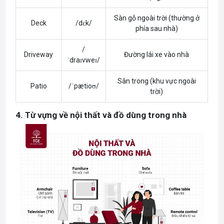
Sàn gỗ ngoài trời (thường ở
Deck
/dɛk/
phía sau nhà)
/
Driveway
Đường lái xe vào nhà
ˈdraɪvweɪ/
Sân trong (khu vực ngoài
Patio
/ˈpætioʊ/
trời)
4. Từ vựng về nội thất và đồ dùng trong nhà