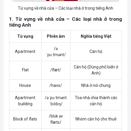
Từ vựng về nhà cửa – Các loại nhà ở trong tiếng Anh
1. Từ vựng về nhà cửa – Các loại nhà ở trong
tiếng Anh
Từ vựng
Phiên âm
Nghĩa tiếng Việt
/ə
Apartment
Căn hộ
ˈpɑːtmənt/
Căn hộ (Dùng phổ biến ở
Flat
/flæt/
Anh)
House
/haʊs/
Nhà ở nói chung
Apartment
/əˈpɑːtmənt
Tòa nhà chia thành các
building
ˈbɪldɪŋ/
căn hộ
/blɒk əv
Block of flats
Nhóm căn hộ cho thuê
flæts/