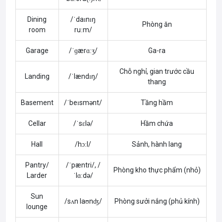
Dining
/ˈdaɪnɪŋ
Phòng ăn
room
ruːm/
Garage
/ˈɡærɑːʒ/
Ga-ra
Chỗ nghỉ, gian trước cầu
Landing
/ˈlændɪŋ/
thang
Basement
/ˈbeɪsmənt/
Tầng hầm
Cellar
/ˈsɛlə/
Hầm chứa
Hall
/hɔːl/
Sảnh, hành lang
Pantry/
/ˈpæntri/, /
Phòng kho thực phẩm (nhỏ)
Larder
ˈlɑːdə/
Sun
/sʌn laʊnʤ/
Phòng sưởi nắng (phủ kính)
lounge