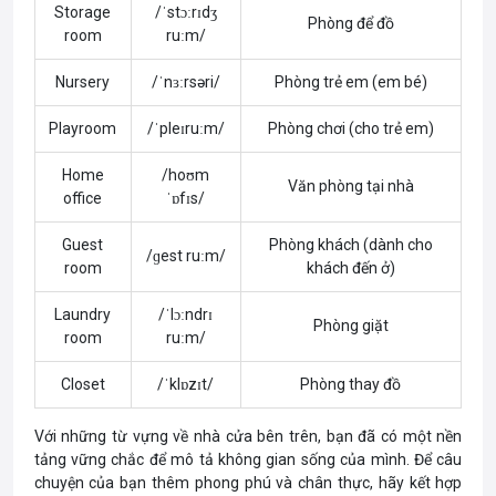
Storage
/ˈstɔːrɪdʒ
Phòng để đồ
room
ruːm/
Nursery
/ˈnɜːrsəri/
Phòng trẻ em (em bé)
Playroom
/ˈpleɪruːm/
Phòng chơi (cho trẻ em)
Home
/hoʊm
Văn phòng tại nhà
office
ˈɒfɪs/
Guest
Phòng khách (dành cho
/ɡest ruːm/
room
khách đến ở)
Laundry
/ˈlɔːndrɪ
Phòng giặt
room
ruːm/
Closet
/ˈklɒzɪt/
Phòng thay đồ
Với những từ vựng về nhà cửa bên trên, bạn đã có một nền
tảng vững chắc để mô tả không gian sống của mình. Để câu
chuyện của bạn thêm phong phú và chân thực, hãy kết hợp