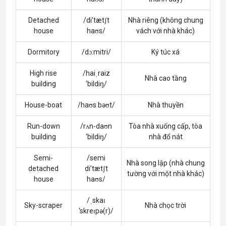
Detached
/di’tætʃt
Nhà riêng (không chung
house
haʊs/
vách với nhà khác)
Dormitory
/dɔ:mitri/
Ký túc xá
High rise
/haiˌraiz
Nhà cao tầng
building
‘bildiŋ/
House-boat
/haʊs bəʊt/
Nhà thuyền
Run-down
/rʌn-daʊn
Tòa nhà xuống cấp, tòa
building
‘bildiŋ/
nhà đổ nát
Semi-
/semi
Nhà song lập (nhà chung
detached
di’tætʃt
tường với một nhà khác)
house
haʊs/
/ˌskaɪ
Sky-scraper
Nhà chọc trời
‘skreɪpə(r)/