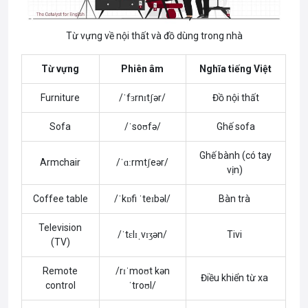
Từ vựng về nội thất và đồ dùng trong nhà
Từ vựng
Phiên âm
Nghĩa tiếng Việt
Furniture
/ˈfɜrnɪtʃər/
Đồ nội thất
Sofa
/ˈsoʊfə/
Ghế sofa
Ghế bành (có tay
Armchair
/ˈɑːrmtʃeər/
vịn)
Coffee table
/ˈkɒfi ˈteɪbəl/
Bàn trà
Television
/ˈtɛlɪˌvɪʒən/
Tivi
(TV)
Remote
/rɪˈmoʊt kən
Điều khiển từ xa
control
ˈtroʊl/