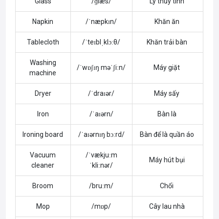
Glass
/ɡlæs/
Ly thủy tinh
Napkin
/ˈnæpkɪn/
Khăn ăn
Tablecloth
/ˈteɪblˌklɔːθ/
Khăn trải bàn
Washing
/ˈwɒʃɪŋ məˈʃiːn/
Máy giặt
machine
Dryer
/ˈdraɪər/
Máy sấy
Iron
/ˈaɪərn/
Bàn là
Ironing board
/ˈaɪərnɪŋ bɔːrd/
Bàn để là quần áo
Vacuum
/ˈvækjuːm
Máy hút bụi
cleaner
ˈkliːnər/
Broom
/bruːm/
Chổi
Mop
/mɒp/
Cây lau nhà