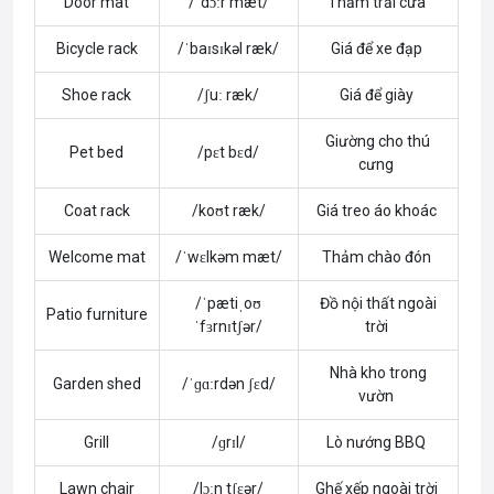
Door mat
/ˈdɔːr mæt/
Thảm trải cửa
Bicycle rack
/ˈbaɪsɪkəl ræk/
Giá để xe đạp
Shoe rack
/ʃuː ræk/
Giá để giày
Giường cho thú
Pet bed
/pɛt bɛd/
cưng
Coat rack
/koʊt ræk/
Giá treo áo khoác
Welcome mat
/ˈwɛlkəm mæt/
Thảm chào đón
/ˈpætiˌoʊ
Đồ nội thất ngoài
Patio furniture
ˈfɜrnɪtʃər/
trời
Nhà kho trong
Garden shed
/ˈɡɑːrdən ʃɛd/
vườn
Grill
/ɡrɪl/
Lò nướng BBQ
Lawn chair
/lɔːn tʃɛər/
Ghế xếp ngoài trời