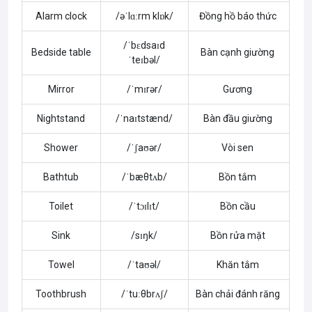
Alarm clock
/əˈlɑːrm klɒk/
Đồng hồ báo thức
/ˈbɛdsaɪd
Bedside table
Bàn cạnh giường
ˈteɪbəl/
Mirror
/ˈmɪrər/
Gương
Nightstand
/ˈnaɪtstænd/
Bàn đầu giường
Shower
/ˈʃaʊər/
Vòi sen
Bathtub
/ˈbæθtʌb/
Bồn tắm
Toilet
/ˈtɔɪlɪt/
Bồn cầu
Sink
/sɪŋk/
Bồn rửa mặt
Towel
/ˈtaʊəl/
Khăn tắm
Toothbrush
/ˈtuːθbrʌʃ/
Bàn chải đánh răng