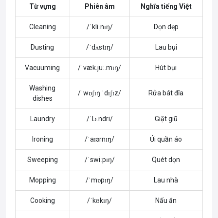
Từ vựng
Phiên âm
Nghĩa tiếng Việt
Cleaning
/ˈkliːnɪŋ/
Dọn dẹp
Dusting
/ˈdʌstɪŋ/
Lau bụi
Vacuuming
/ˈvæk.juː.mɪŋ/
Hút bụi
Washing
/ˈwɒʃɪŋ ˈdɪʃɪz/
Rửa bát đĩa
dishes
Laundry
/ˈlɔːndri/
Giặt giũ
Ironing
/ˈaɪərnɪŋ/
Ủi quần áo
Sweeping
/ˈswiːpɪŋ/
Quét dọn
Mopping
/ˈmɒpɪŋ/
Lau nhà
Cooking
/ˈkʊkɪŋ/
Nấu ăn