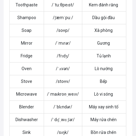
Toothpaste
/ˈtuːθpeɪst/
Kem đánh răng
Shampoo
/ʃæmˈpuː/
Dầu gội đầu
Soap
/soʊp/
Xà phòng
Mirror
/ˈmɪrər/
Gương
Fridge
/frɪdʒ/
Tủ lạnh
Oven
/ˈʌvən/
Lò nướng
Stove
/stoʊv/
Bếp
Microwave
/ˈmaɪkroʊˌweɪv/
Lò vi sóng
Blender
/ˈblɛndər/
Máy xay sinh tố
Dishwasher
/ˈdɪʃˌwɑːʃər/
Máy rửa chén
Sink
/sɪŋk/
Bồn rửa chén