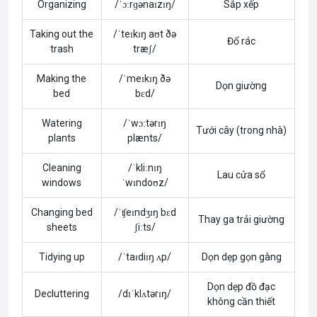
Organizing
/ˈɔːrɡənaɪzɪŋ/
Sắp xếp
Taking out the
/ˈteɪkɪŋ aʊt ðə
Đổ rác
trash
træʃ/
Making the
/ˈmeɪkɪŋ ðə
Dọn giường
bed
bɛd/
Watering
/ˈwɔːtərɪŋ
Tưới cây (trong nhà)
plants
plænts/
Cleaning
/ˈkliːnɪŋ
Lau cửa sổ
windows
ˈwɪndoʊz/
Changing bed
/ˈʧeɪndʒɪŋ bɛd
Thay ga trải giường
sheets
ʃiːts/
Tidying up
/ˈtaɪdiɪŋ ʌp/
Dọn dẹp gọn gàng
Dọn dẹp đồ đạc
Decluttering
/dɪˈklʌtərɪŋ/
không cần thiết