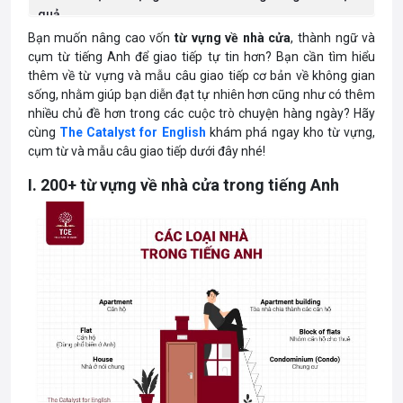
quả
1. Học theo chủ đề và hình ảnh
Bạn muốn nâng cao vốn
từ vựng về nhà cửa
, thành ngữ và
2. Lập bảng từ vựng
cụm từ tiếng Anh để giao tiếp tự tin hơn? Bạn cần tìm hiểu
3. Nghe và nói
thêm về từ vựng và mẫu câu giao tiếp cơ bản về không gian
4. Sử dụng ứng dụng học tiếng Anh
sống, nhằm giúp bạn diễn đạt tự nhiên hơn cũng như có thêm
nhiều chủ đề hơn trong các cuộc trò chuyện hàng ngày? Hãy
cùng
The Catalyst for English
khám phá ngay kho từ vựng,
cụm từ và mẫu câu giao tiếp dưới đây nhé!
I. 200+ từ vựng về nhà cửa trong tiếng Anh