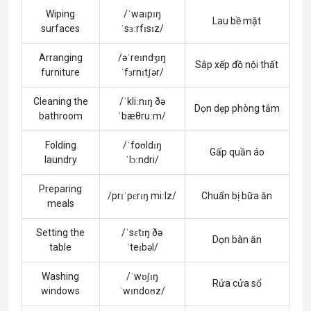
Wiping
/ˈwaɪpɪŋ
Lau bề mặt
surfaces
ˈsɜːrfɪsɪz/
Arranging
/əˈreɪndʒɪŋ
Sắp xếp đồ nội thất
furniture
ˈfɜrnɪtʃər/
Cleaning the
/ˈkliːnɪŋ ðə
Dọn dẹp phòng tắm
bathroom
ˈbæθruːm/
Folding
/ˈfoʊldɪŋ
Gấp quần áo
laundry
ˈlɔːndri/
Preparing
/prɪˈpɛrɪŋ miːlz/
Chuẩn bị bữa ăn
meals
Setting the
/ˈsɛtɪŋ ðə
Dọn bàn ăn
table
ˈteɪbəl/
Washing
/ˈwɒʃɪŋ
Rửa cửa sổ
windows
ˈwɪndoʊz/