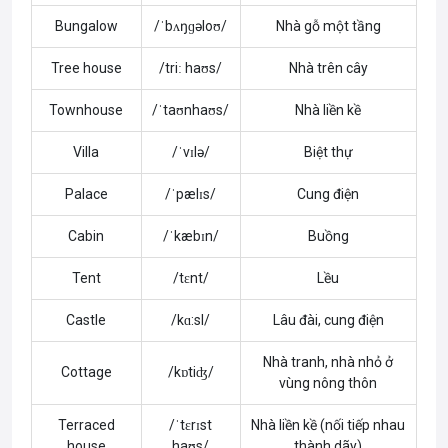
Bungalow
/ˈbʌŋɡəloʊ/
Nhà gỗ một tầng
Tree house
/triː haʊs/
Nhà trên cây
Townhouse
/ˈtaʊnhaʊs/
Nhà liền kề
Villa
/ˈvɪlə/
Biệt thự
Palace
/ˈpælɪs/
Cung điện
Cabin
/ˈkæbɪn/
Buồng
Tent
/tɛnt/
Lều
Castle
/kɑ:sl/
Lâu đài, cung điện
Nhà tranh, nhà nhỏ ở
Cottage
/kɒtiʤ/
vùng nông thôn
Terraced
/ˈtɛrɪst
Nhà liền kề (nối tiếp nhau
house
haʊs/
thành dãy)