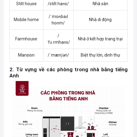
Stilt house
/stilt haʊs/
Nhà sàn
/ˈmoʊbaɪl
Mobile home
Nhà di động
hoʊm/
/
Farmhouse
Nhà ở kết hợp trang trại
ˈfɑːrmhaʊs/
Mansion
/ˈmænʃən/
Biệt thự lớn, dinh thự
2. Từ vựng về các phòng trong nhà bằng tiếng
Anh