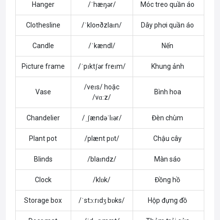
Hanger
/ˈhæŋər/
Móc treo quần áo
Clothesline
/ˈkloʊðzlaɪn/
Dây phơi quần áo
Candle
/ˈkændl/
Nến
Picture frame
/ˈpɪktʃər freɪm/
Khung ảnh
/veɪs/ hoặc
Vase
Bình hoa
/vɑːz/
Chandelier
/ˌʃændəˈlɪər/
Đèn chùm
Plant pot
/plænt pɒt/
Chậu cây
Blinds
/blaɪndz/
Màn sáo
Clock
/klɒk/
Đồng hồ
Storage box
/ˈstɔːrɪdʒ bɒks/
Hộp đựng đồ