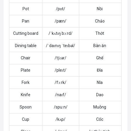
Pot
/pɒt/
Nồi
Pan
/pæn/
Chảo
Cutting board
/ˈkʌtɪŋ bɔːrd/
Thớt
Dining table
/ˈdaɪnɪŋ ˈteɪbəl/
Bàn ăn
Chair
/tʃɛər/
Ghế
Plate
/pleɪt/
Đĩa
Fork
/fɔːrk/
Nĩa
Knife
/naɪf/
Dao
Spoon
/spuːn/
Muỗng
Cup
/kʌp/
Cốc