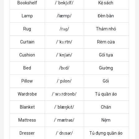
Bookshelf
/ˈbʊkʃɛlf/
Kệ sách
Lamp
/læmp/
Đèn bàn
Rug
/rʌɡ/
Thảm nhỏ
Curtain
/ˈkɜːrtn/
Rèm cửa
Cushion
/ˈkʊʃən/
Gối tựa
Bed
/bɛd/
Giường
Pillow
/ˈpɪloʊ/
Gối
Wardrobe
/ˈwɔːrdroʊb/
Tủ quần áo
Blanket
/ˈblæŋkɪt/
Chăn
Mattress
/ˈmætrəs/
Nệm
Dresser
/ˈdrɛsər/
Tủ đựng quần áo