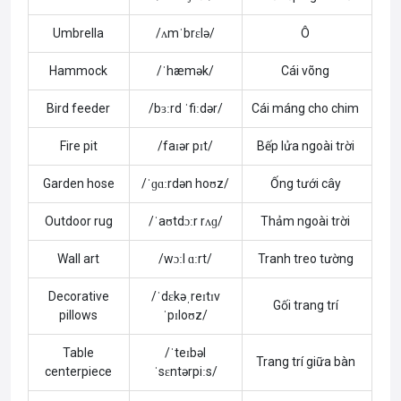
Umbrella
/ʌmˈbrɛlə/
Ô
Hammock
/ˈhæmək/
Cái võng
Bird feeder
/bɜːrd ˈfiːdər/
Cái máng cho chim
Fire pit
/faɪər pɪt/
Bếp lửa ngoài trời
Garden hose
/ˈɡɑːrdən hoʊz/
Ống tưới cây
Outdoor rug
/ˈaʊtdɔːr rʌɡ/
Thảm ngoài trời
Wall art
/wɔːl ɑːrt/
Tranh treo tường
Decorative
/ˈdɛkəˌreɪtɪv
Gối trang trí
pillows
ˈpɪloʊz/
Table
/ˈteɪbəl
Trang trí giữa bàn
centerpiece
ˈsɛntərpiːs/