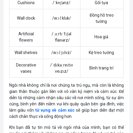
Cushions
/ˈkʊʃənz/
Gối tựa
Đồng hồ treo
Wall clock
/wɔːl klɒk/
tường
Artificial
/ˌɑːrtɪˈfɪʃəl
Hoa giả
flowers
ˈflaʊərz/
Wall shelves
/wɔːl ʃɛlvz/
Kệ treo tường
Decorative
/ˈdɛkəˌreɪtɪv
Bình trang trí
vases
veɪzɪz/
Ngôi nhà không chỉ là nơi chúng ta trú ngụ, mà còn là không
gian thân thuộc gắn liền với vô vàn kỷ niệm và cảm xúc. Để
diễn tả những cảm nhận sâu sắc về nơi mình sống, từ sự ấm
cúng, bình yên đến niềm vui khi quây quần bên gia đình, việc
làm giàu vốn
từ vựng về cảm xúc
sẽ giúp bạn diễn đạt một
cách chân thực và sống động hơn.
Khi bạn đã tự tin mô tả về ngôi nhà của mình, bạn có thể