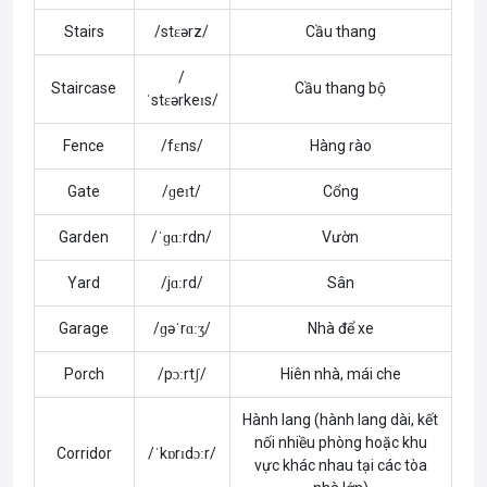
Stairs
/stɛərz/
Cầu thang
/
Staircase
Cầu thang bộ
ˈstɛərkeɪs/
Fence
/fɛns/
Hàng rào
Gate
/ɡeɪt/
Cổng
Garden
/ˈɡɑːrdn/
Vườn
Yard
/jɑːrd/
Sân
Garage
/ɡəˈrɑːʒ/
Nhà để xe
Porch
/pɔːrtʃ/
Hiên nhà, mái che
Hành lang (hành lang dài, kết
nối nhiều phòng hoặc khu
Corridor
/ˈkɒrɪdɔːr/
vực khác nhau tại các tòa