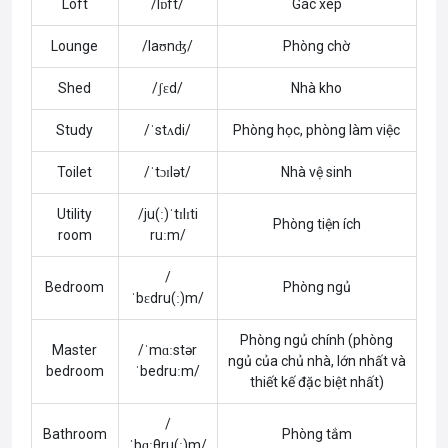
Loft
/lɒft/
Gác xép
Lounge
/laʊnʤ/
Phòng chờ
Shed
/ʃɛd/
Nhà kho
Study
/ˈstʌdi/
Phòng học, phòng làm việc
Toilet
/ˈtɔɪlət/
Nhà vệ sinh
Utility
/ju(ː)ˈtɪlɪti
Phòng tiện ích
room
ruːm/
/
Bedroom
Phòng ngủ
ˈbɛdru(ː)m/
Phòng ngủ chính (phòng
Master
/ˈmɑːstər
ngủ của chủ nhà, lớn nhất và
bedroom
ˈbedruːm/
thiết kế đặc biệt nhất)
/
Bathroom
Phòng tắm
ˈbɑːθru(ː)m/