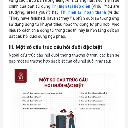
vững các thì cơ bản trong tiếng Anh. Chẳng hạn, nếu mệnh đề
chính của bạn sử dụng
Thì hiện tại tiếp diễn
(ví dụ: “You are
studying, aren’t you?”) hay
Thì hiện tại hoàn thành
(ví dụ:
“They have finished, haven’t they?”), phần đuôi sẽ tương ứng
sử dụng động từ khuyết thiếu hoặc trợ động từ phù hợp. Việc
hiểu rõ cách chia động từ trong các thì này là nền tảng để bạn
đặt câu hỏi đuôi đúng ngữ pháp.
III. Một số cấu trúc câu hỏi đuôi đặc biệt
Ngoài cấu trúc câu hỏi đuôi thông thường ở trên, các bạn sẽ
gặp một số trường hợp đặc biệt của câu hỏi đuôi như sau: