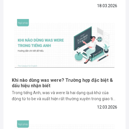
bạn vẫn gặp khó khăn khi phân biệt và sử dụng đúng các
18.03.2026
trạng từ như “here”, “there” hay “everywhere” trong từng
ngữ cảnh...
Khi nào dùng was were? Trường hợp đặc biệt &
dấu hiệu nhận biết
Trong tiếng Anh, was và were là hai dạng quá khứ của
động từ to be và xuất hiện rất thường xuyên trong giao tiếp
cũng như bài thi IELTS. Tuy nhiên, nhiều bạn học vẫn dễ
12.03.2026
nhầm lẫn khi sử dụng hai dạng này trong từng ngữ cảnh
cụ...