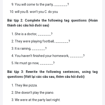
You will come to the party, _______?
will you
B. won’t you
C. do you
Bài tập 2: Complete the following tag questions (Hoàn
thành các câu hỏi đuôi sau)
She is a doctor, _______?
They were playing football, _______?
It is raining, _______?
You haven’t finished your homework, _______?
He must go now, _______?
Bài tập 3: Rewrite the following sentences, using tag
questions (Viết lại các câu sau, thêm câu hỏi đuôi)
They like pizza.
She doesn’t play the piano.
We were at the party last night.