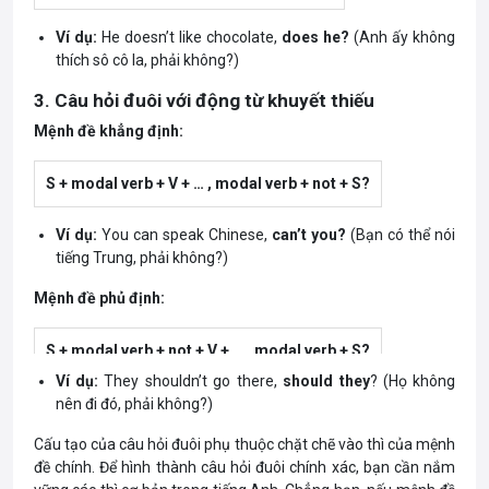
Ví dụ:
He doesn’t like chocolate,
does he?
(Anh ấy không
thích sô cô la, phải không?)
3. Câu hỏi đuôi với động từ khuyết thiếu
Mệnh đề khẳng định:
S + modal verb + V + … , modal verb + not + S?
Ví dụ:
You can speak Chinese,
can’t you?
(Bạn có thể nói
tiếng Trung, phải không?)
Mệnh đề phủ định:
S + modal verb + not + V + … , modal verb + S?
Ví dụ:
They shouldn’t go there,
should they
? (Họ không
nên đi đó, phải không?)
Cấu tạo của câu hỏi đuôi phụ thuộc chặt chẽ vào thì của mệnh
đề chính. Để hình thành câu hỏi đuôi chính xác, bạn cần nắm