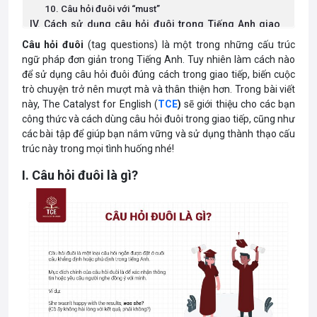
10. Câu hỏi đuôi với “must”
IV. Cách sử dụng câu hỏi đuôi trong Tiếng Anh giao
tiếp
Câu hỏi đuôi
(tag questions) là một trong những cấu trúc
1. Để xác nhận thông tin
ngữ pháp đơn giản trong Tiếng Anh. Tuy nhiên làm cách nào
2. Để tạo cuộc trò chuyện
để sử dụng câu hỏi đuôi đúng cách trong giao tiếp, biến cuộc
3. Để thể hiện thái độ
trò chuyện trở nên mượt mà và thân thiện hơn. Trong bài viết
V. Bài tập về câu hỏi đuôi (kèm đáp án)
này, The Catalyst for English (
TCE
)
sẽ giới thiệu cho các bạn
1. Bài tập
công thức và cách dùng câu hỏi đuôi trong giao tiếp, cũng như
2. Đáp án
các bài tập để giúp bạn nắm vững và sử dụng thành thạo cấu
trúc này trong mọi tình huống nhé!
I. Câu hỏi đuôi là gì?