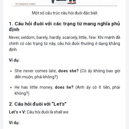
Một số cấu trúc câu hỏi đuôi đặc biệt
1. Câu hỏi đuôi với các trạng từ mang nghĩa phủ
định
Never, seldom, barely, hardly, scarcely, little, few: Khi mệnh đề
chính có các trạng từ này, câu hỏi đuôi thường ở dạng khẳng
định.
Ví dụ:
She never comes late,
does she?
(Cô ấy không bao giờ
đến muộn, phải không?)
He has little money,
does he?
(Anh ấy có ít tiền, phải
không?)
2. Câu hỏi đuôi với “Let’s”
Let’s + V:
Câu hỏi đuôi là shall we.
Ví dụ: