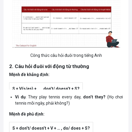
Công thức câu hỏi đuôi trong tiếng Anh
2. Câu hỏi đuôi với động từ thường
Mệnh đề khẳng định:
S + V(s/es) + … , don’t/ doesn’t + S?
Ví dụ
: They play tennis every day,
don’t they?
(Họ chơi
tennis mỗi ngày, phải không?)
Mệnh đề phủ định:
S + don’t/ doesn’t + V + … , do/ does + S?