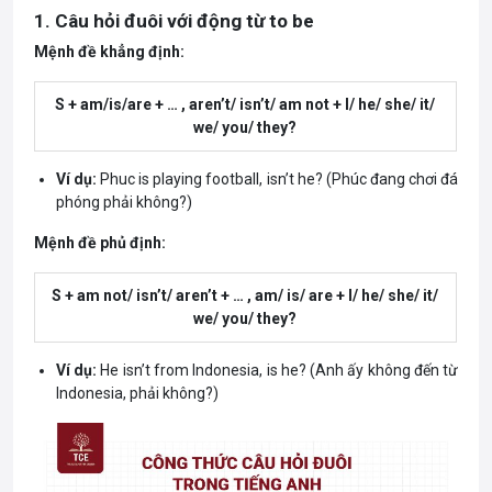
1. Câu hỏi đuôi với động từ to be
Mệnh đề khẳng định:
S + am/is/are + … , aren’t/ isn’t/ am not + I/ he/ she/ it/
we/ you/ they?
Ví dụ:
Phuc is playing football, isn’t he? (Phúc đang chơi đá
phóng phải không?)
Mệnh đề phủ định:
S + am not/ isn’t/ aren’t + … , am/ is/ are + I/ he/ she/ it/
we/ you/ they?
Ví dụ:
He isn’t from Indonesia, is he? (Anh ấy không đến từ
Indonesia, phải không?)