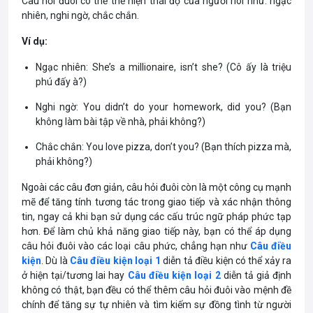
Câu hỏi đuôi có thể thể hiện thái độ của người nói như: ngạc
nhiên, nghi ngờ, chắc chắn.
Ví dụ:
Ngạc nhiên: She’s a millionaire, isn’t she? (Cô ấy là triệu
phú đấy à?)
Nghi ngờ: You didn’t do your homework, did you? (Bạn
không làm bài tập về nhà, phải không?)
Chắc chắn: You love pizza, don’t you? (Bạn thích pizza mà,
phải không?)
Ngoài các câu đơn giản, câu hỏi đuôi còn là một công cụ mạnh
mẽ để tăng tính tương tác trong giao tiếp và xác nhận thông
tin, ngay cả khi bạn sử dụng các cấu trúc ngữ pháp phức tạp
hơn. Để làm chủ khả năng giao tiếp này, bạn có thể áp dụng
câu hỏi đuôi vào các loại câu phức, chẳng hạn như
Câu điều
kiện
. Dù là
Câu điều kiện loại 1
diễn tả điều kiện có thể xảy ra
ở hiện tại/tương lai hay
Câu điều kiện loại 2
diễn tả giả định
không có thật, bạn đều có thể thêm câu hỏi đuôi vào mệnh đề
chính để tăng sự tự nhiên và tìm kiếm sự đồng tình từ người