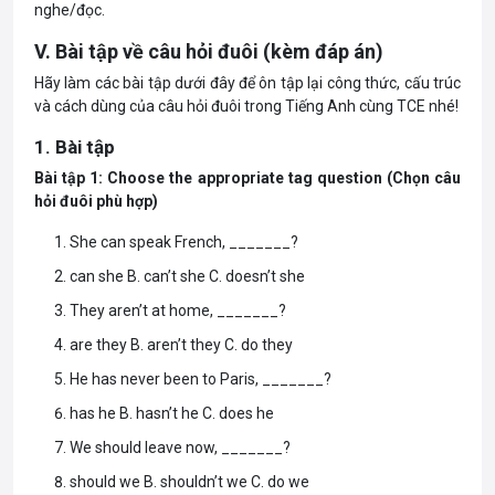
nghe/đọc.
V. Bài tập về câu hỏi đuôi (kèm đáp án)
Hãy làm các bài tập dưới đây để ôn tập lại công thức, cấu trúc
và cách dùng của câu hỏi đuôi trong Tiếng Anh cùng TCE nhé!
1. Bài tập
Bài tập 1: Choose the appropriate tag question (Chọn câu
hỏi đuôi phù hợp)
She can speak French, _______?
can she
B. can’t she
C. doesn’t she
They aren’t at home, _______?
are they
B. aren’t they
C. do they
He has never been to Paris, _______?
has he
B. hasn’t he
C. does he
We should leave now, _______?
should we
B. shouldn’t we
C. do we