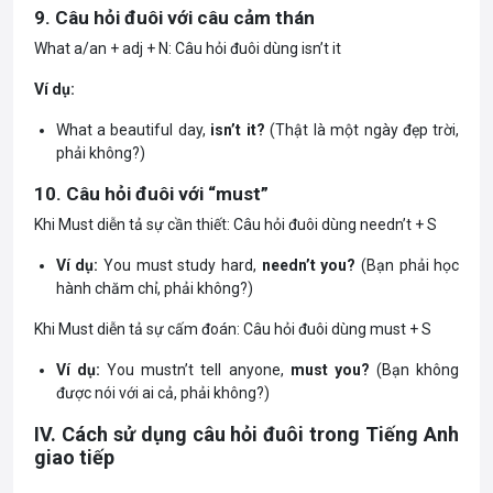
9. Câu hỏi đuôi với câu cảm thán
What a/an + adj + N: Câu hỏi đuôi dùng isn’t it
Ví dụ:
What a beautiful day,
isn’t it?
(Thật là một ngày đẹp trời,
phải không?)
10. Câu hỏi đuôi với “must”
Khi Must diễn tả sự cần thiết: Câu hỏi đuôi dùng needn’t + S
Ví dụ:
You must study hard,
needn’t you?
(Bạn phải học
hành chăm chỉ, phải không?)
Khi Must diễn tả sự cấm đoán: Câu hỏi đuôi dùng must + S
Ví dụ:
You mustn’t tell anyone,
must you?
(Bạn không
được nói với ai cả, phải không?)
IV. Cách sử dụng câu hỏi đuôi trong Tiếng Anh
giao tiếp