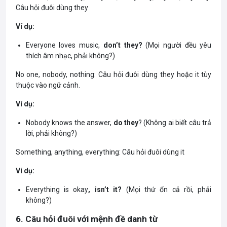
Câu hỏi đuôi dùng they
Ví dụ:
Everyone loves music,
don’t they?
(Mọi người đều yêu
thích âm nhạc, phải không?)
No one, nobody, nothing: Câu hỏi đuôi dùng they hoặc it tùy
thuộc vào ngữ cảnh.
Ví dụ:
Nobody knows the answer,
do they
? (Không ai biết câu trả
lời, phải không?)
Something, anything, everything: Câu hỏi đuôi dùng it
Ví dụ:
Everything is okay
, isn’t it?
(Mọi thứ ổn cả rồi, phải
không?)
6. Câu hỏi đuôi với mệnh đề danh từ