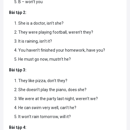
B – won’t you
Bài tập 2:
She is a doctor, isn’t she?
They were playing football, weren’t they?
It is raining, isn’t it?
You haven’t finished your homework, have you?
He must go now, mustn’t he?
Bài tập 3:
They like pizza, don’t they?
She doesn’t play the piano, does she?
We were at the party last night, weren’t we?
He can swim very well, can’t he?
It won’t rain tomorrow, will it?
Bài tập 4: