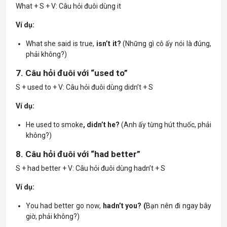
What + S + V: Câu hỏi đuôi dùng it
Ví dụ:
What she said is true,
isn’t it?
(Những gì cô ấy nói là đúng,
phải không?)
7. Câu hỏi đuôi với “used to”
S + used to + V: Câu hỏi đuôi dùng didn’t + S
Ví dụ:
He used to smoke
, didn’t he?
(Anh ấy từng hút thuốc, phải
không?)
8. Câu hỏi đuôi với “had better”
S + had better + V: Câu hỏi đuôi dùng hadn’t + S
Ví dụ:
You had better go now,
hadn’t you? (
Bạn nên đi ngay bây
giờ, phải không?)