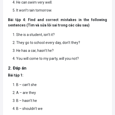
He can swim very well.
It won’t rain tomorrow.
Bài tập 4: Find and correct mistakes in the following
sentences (Tìm và sửa lỗi sai trong các câu sau)
She is a student, isn’t it?
They go to school every day, don’t they?
He has a car, hasn’t he?
You will come to my party, will you not?
2. Đáp án
Bài tập 1:
B – can’t she
A – are they
B – hasn’t he
B – shouldn’t we