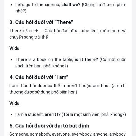
Let’s go to the cinema,
shall we? (
Chúng ta đi xem phim
nhé?)
3. Câu hỏi đuôi với “There”
There is/are + …: Câu hỏi đuôi đưa tobe lên trước there và
chuyển sang trái thể.
Ví dụ:
There is a book on the table,
isn’t there?
(Có một cuốn
sách trên bàn, phải không?)
4. Câu hỏi đuôi với “I am”
I am: Câu hỏi đuôi có thể là aren’t I hoặc am I not (aren’t I
thường được sử dụng phổ biến hơn)
Ví dụ:
I am a student,
aren’t I?
(Tôi là một sinh viên, phải không?)
5. Câu hỏi đuôi với đại từ bất định
Someone, somebody, everyone, everybody, anyone, anybody: