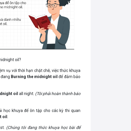
idnight oil?
m vụ với thời hạn chặt chẽ, việc thức khuya
n đang
Burning the midnight oil
để đảm bảo
dnight oil
all night.
(Tôi phải hoàn thành báo
i học khuya để ôn tập cho các kỳ thi quan
 oil
.
est.
(Chúng tôi đang thức khuya học bài để