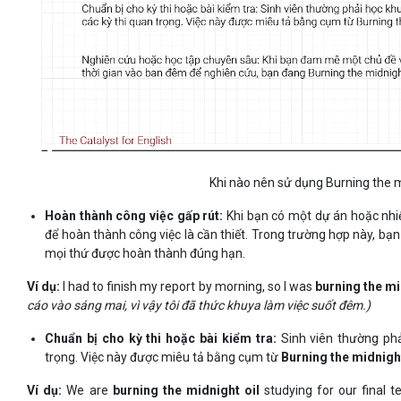
Khi nào nên sử dụng Burning the m
Hoàn thành công việc gấp rút:
Khi bạn có một dự án hoặc nhiệ
để hoàn thành công việc là cần thiết. Trong trường hợp này, bạ
mọi thứ được hoàn thành đúng hạn.
Ví dụ:
I had to finish my report by morning, so I was
burning the mi
cáo vào sáng mai, vì vậy tôi đã thức khuya làm việc suốt đêm.)
Chuẩn bị cho kỳ thi hoặc bài kiểm tra:
Sinh viên thường phả
trọng. Việc này được miêu tả bằng cụm từ
Burning the midnight
Ví dụ:
We are
burning the midnight oil
studying for our final t