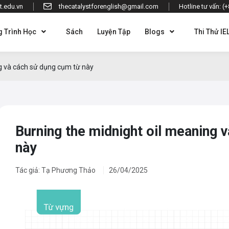
t.edu.vn
thecatalystforenglish@gmail.com
Hotline tư vấn: (
 Trình Học
Sách
Luyện Tập
Blogs
Thi Thử IE
g và cách sử dụng cụm từ này
Burning the midnight oil meaning 
này
Tác giả: Tạ Phương Thảo
26/04/2025