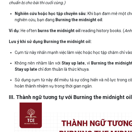
chuẩn bị cho bài thi cuối cùng.)
Nghiên cứu hoặc học tập chuyên sâu:
Khi bạn đam mê một chủ 
nghiên cứu, bạn đang
Burning the midnight oil
.
Ví dụ:
He often
burns the midnight oil
reading history books. (
Anh 
Lưu ý khi sử dụng Burning the midnight oil:
Cụm từ này nhấn mạnh việc làm việc hoặc học tập chăm chỉ vào
Không nên nhầm lẫn với
Stay up late
, vì
Burning the midnight
Stay up late
chỉ đơn thuần là thức khuya.
Sử dụng cụm từ này để miêu tả sự cống hiến và nỗ lực trong công
hoàn thành nhiệm vụ trong thời gian ngắn.
III. Thành ngữ tương tự với Burning the midnight oi